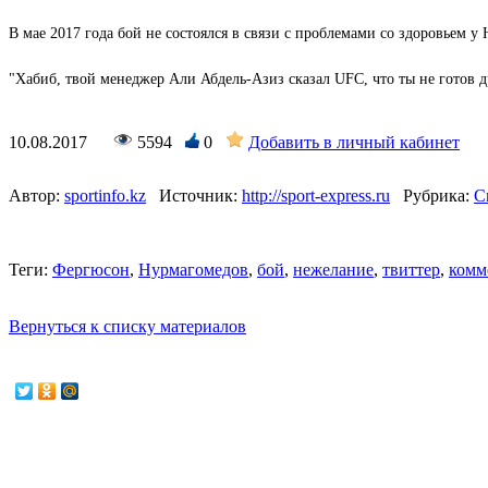
В мае 2017 года бой не состоялся в связи с проблемами со здоровьем у
"Хабиб, твой менеджер Али Абдель-Азиз сказал UFC, что ты не готов д
10.08.2017
5594
0
Добавить в личный кабинет
Автор:
sportinfo.kz
Источник:
http://sport-express.ru
Рубрика:
С
Теги:
Фергюсон
,
Нурмагомедов
,
бой
,
нежелание
,
твиттер
,
комм
Вернуться к списку материалов