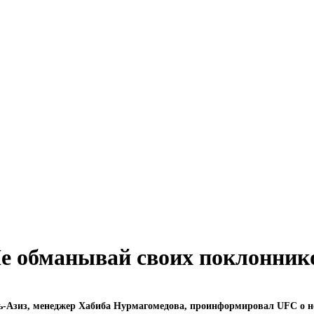
е обманывай своих поклоннико
ль-Азиз, менеджер Хабиба Нурмагомедова, проинформировал UFC о н