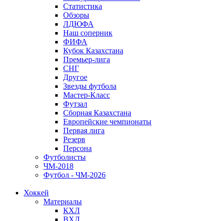
Статистика
Обзоры
ЛДЮФА
Наш соперник
ФИФА
Кубок Казахстана
Премьер-лига
СНГ
Другое
Звезды футбола
Мастер-Класс
Футзал
Сборная Казахстана
Европейские чемпионаты
Первая лига
Резерв
Персона
Футболисты
ЧМ-2018
Футбол - ЧМ-2026
Хоккей
Материалы
КХЛ
ВХЛ