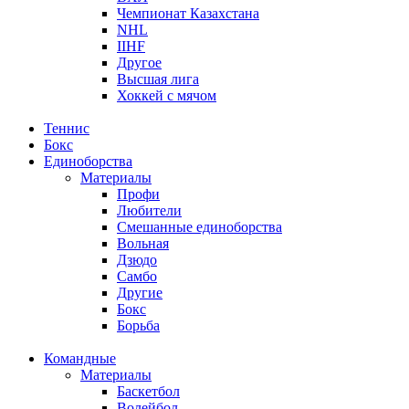
Чемпионат Казахстана
NHL
IIHF
Другое
Высшая лига
Хоккей с мячом
Теннис
Бокс
Единоборства
Материалы
Профи
Любители
Смешанные единоборства
Вольная
Дзюдо
Самбо
Другие
Бокс
Борьба
Командные
Материалы
Баскетбол
Волейбол