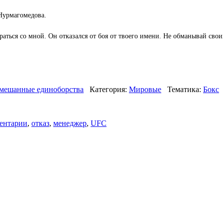
 Нурмагомедова.
раться со мной. Он отказался от боя от твоего имени. Не обманывай сво
мешанные единоборства
Категория:
Мировые
Тематика:
Бокс
ентарии
,
отказ
,
менеджер
,
UFC