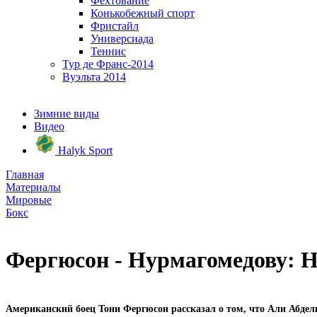
Фехтование
Конькобежный спорт
Фристайл
Универсиада
Теннис
Тур де Франс-2014
Вуэльта 2014
Зимние виды
Видео
Halyk Sport
Главная
Материалы
Мировые
Бокс
Фергюсон - Нурмагомедову: Н
Американский боец Тони Фергюсон рассказал о том, что Али Абде