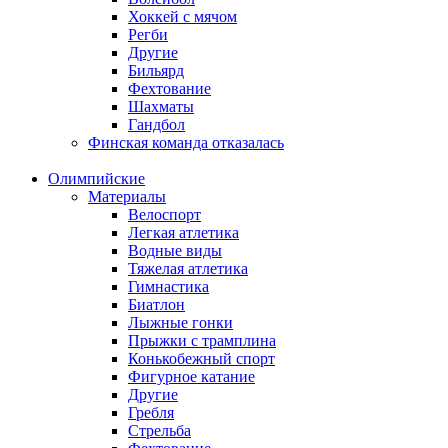
Хоккей с мячом
Регби
Другие
Бильярд
Фехтование
Шахматы
Гандбол
Финская команда отказалась
Олимпийские
Материалы
Велоспорт
Легкая атлетика
Водные виды
Тяжелая атлетика
Гимнастика
Биатлон
Лыжные гонки
Прыжки с трамплина
Конькобежный спорт
Фигурное катание
Другие
Гребля
Стрельба