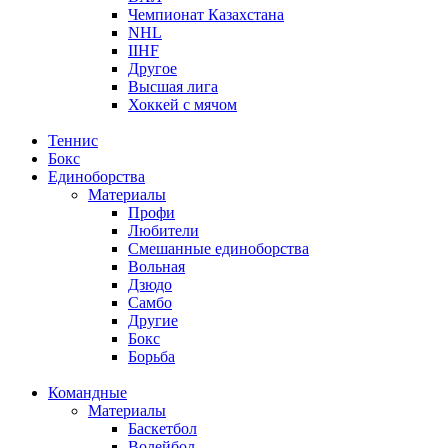
Чемпионат Казахстана
NHL
IIHF
Другое
Высшая лига
Хоккей с мячом
Теннис
Бокс
Единоборства
Материалы
Профи
Любители
Смешанные единоборства
Вольная
Дзюдо
Самбо
Другие
Бокс
Борьба
Командные
Материалы
Баскетбол
Волейбол