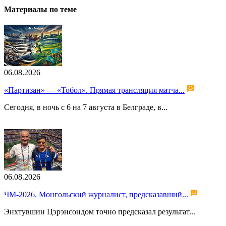
Материалы по теме
06.08.2026
«Партизан» — «Тобол». Прямая трансляция матча...
Сегодня, в ночь с 6 на 7 августа в Белграде, в...
06.08.2026
ЧМ-2026. Монгольский журналист, предсказавший...
Энхтувшин Цэрэнсондом точно предсказал результат...