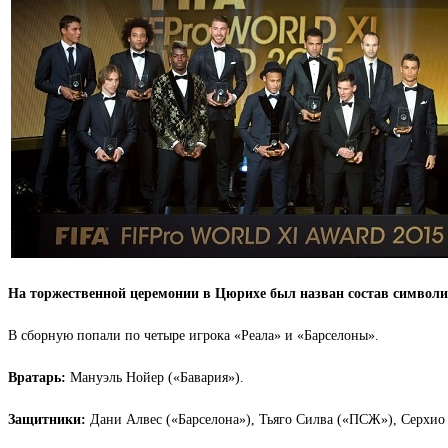
На торжественной церемонии в Цюрихе был назван состав символи
В сборную попали по четыре игрока «Реала» и «Барселоны».
Вратарь:
Мануэль Нойер («Бавария»).
Защитники:
Дани Алвес («Барселона»), Тьяго Силва («ПСЖ»), Серхио Р