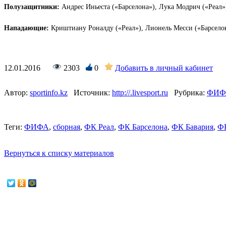
Полузащитники:
Андрес Иньеста («Барселона»), Лука Модрич («Реал»
Нападающие:
Криштиану Роналду («Реал»), Лионель Месси («Барселон
12.01.2016
2303
0
Добавить в личный кабинет
Автор:
sportinfo.kz
Источник:
http://.livesport.ru
Рубрика:
ФИФ
Теги:
ФИФА
,
сборная
,
ФК Реал
,
ФК Барселона
,
ФК Бавария
,
Ф
Вернуться к списку материалов