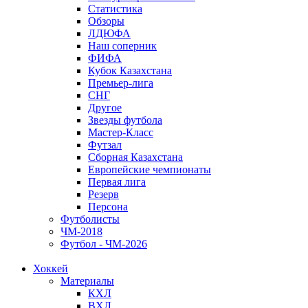
Статистика
Обзоры
ЛДЮФА
Наш соперник
ФИФА
Кубок Казахстана
Премьер-лига
СНГ
Другое
Звезды футбола
Мастер-Класс
Футзал
Сборная Казахстана
Европейские чемпионаты
Первая лига
Резерв
Персона
Футболисты
ЧМ-2018
Футбол - ЧМ-2026
Хоккей
Материалы
КХЛ
ВХЛ