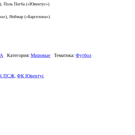
), Поль Погба («Ювентус»).
а»), Неймар («Барселона»).
А
Категория:
Мировые
Тематика:
Футбол
К ПСЖ
,
ФК Ювентус