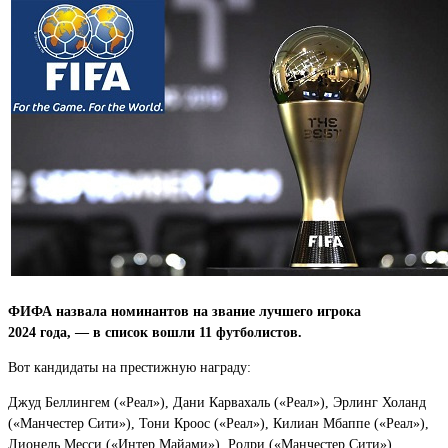
ФИФА назвала номинантов на звание лучшего игрока
2024 года, — в список вошли 11 футболистов.
Вот кандидаты на престижную награду:
Джуд Беллингем («Реал»), Дани Карвахаль («Реал»), Эрлинг Холанд
(«Манчестер Сити»), Тони Кроос («Реал»), Килиан Мбаппе («Реал»),
Лионель Месси («Интер Майами»), Родри («Манчестер Сити»),