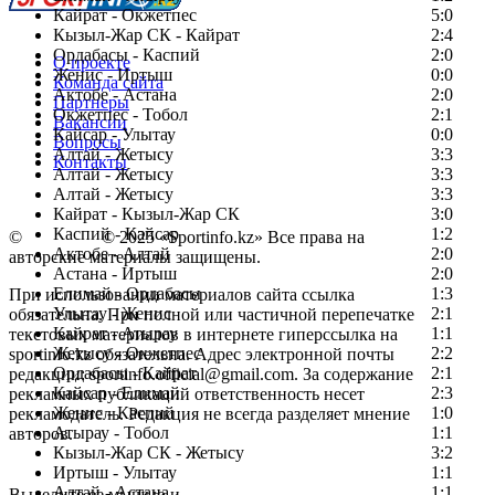
Кайрат - Окжетпес
5:0
Кызыл-Жар СК - Кайрат
2:4
Ордабасы - Каспий
2:0
О проекте
Женис - Иртыш
0:0
Команда сайта
Актобе - Астана
2:0
Партнеры
Окжетпес - Тобол
2:1
Вакансии
Кайсар - Улытау
0:0
Вопросы
Алтай - Жетысу
3:3
Контакты
Алтай - Жетысу
3:3
Алтай - Жетысу
3:3
Кайрат - Кызыл-Жар СК
3:0
Каспий - Кайсар
1:2
©
Copyright
© 2025 «Sportinfo.kz» Все права на
Актобе - Алтай
2:0
авторские материалы защищены.
Астана - Иртыш
2:0
Елимай - Ордабасы
1:3
При использовании материалов сайта ссылка
Улытау - Женис
2:1
обязательна. При полной или частичной перепечатке
Кайрат - Атырау
1:1
текстовых материалов в интернете гиперссылка на
Жетысу - Окжетпес
2:2
sportinfo.kz обязательна. Адрес электронной почты
Ордабасы - Кайрат
2:1
редакции: sportinfo.official@gmail.com. За содержание
Кайсар - Елимай
2:3
рекламных публикаций ответственность несет
Женис - Каспий
1:0
рекламодатель. Редакция не всегда разделяет мнение
Атырау - Тобол
1:1
авторов.
Кызыл-Жар СК - Жетысу
3:2
Заметили ошибку в тексте?
Иртыш - Улытау
1:1
Алтай - Астана
1:1
Выделите ее мышью и