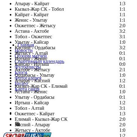
Атырау - Кайрат
1:3
Кызыл-Жар СК - Тобол
1:1
Кайрат - Кайрат
1:1
Женис - Улытау
1:1
Окжетпес - Жетысу
2:0
Астана - Актобе
3:2
Тобол - Окжетпес
3:1
Улытау - Кайсар
1:0
Главная
Каспий - Ордабасы
3:2
Новости
Жетысу - Алтай
0:1
Обзоры матчей
Иртыш - Женис
0:1
Спортивный календарь
Кайсар - Иртыш
0:0
Футболисты
Актобе - Жетысу
2:1
Блоги
Ордабасы - Улытау
1:0
Фотогалерея
Атырау - Каспий
1:2
Видео
Кызыл-Жар СК - Елимай
0:1
Карта сайта
Астана - Женис
1:0
Улытау - Ордабасы
0:1
Иртыш - Кайсар
1:2
Тобол - Алтай
3:1
Есть идея?
Окжетпес - Кайрат
1:3
Сообщить о мероприятии
Елимай - Кызыл-Жар СК
2:0
Каспий - Атырау
Перейти на старый сайт
2:0
Жетысу - Актобе
1:0
Елимай - Атырау
1:2