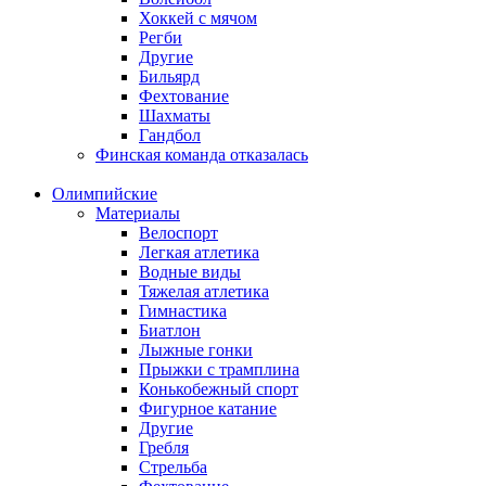
Хоккей с мячом
Регби
Другие
Бильярд
Фехтование
Шахматы
Гандбол
Финская команда отказалась
Олимпийские
Материалы
Велоспорт
Легкая атлетика
Водные виды
Тяжелая атлетика
Гимнастика
Биатлон
Лыжные гонки
Прыжки с трамплина
Конькобежный спорт
Фигурное катание
Другие
Гребля
Стрельба