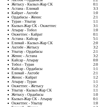
Жетысу - Кызыл-Жар СК
0:1
Астана - Елимай
3:3
Кайрат - Актобе
1:0
Ордабасы - Женис
2:1
Туран - Улытау
1:1
Кызыл-Жар СК - Окжетпес
3:1
Атырау - Тобол
1:0
Окжетпес - Кайрат
0:1
Астана - Кайсар
5:1
Елимай - Кызыл-Жар СК
2:0
Актобе - Жетысу
3:2
Улытау - Ордабасы
2:1
Женис - Астана
3:2
Кайсар - Атырау
0:0
Тобол - Туран
2:0
Кайсар - Ордабасы
1:1
Елимай - Актобе
2:1
Женис - Кайрат
1:2
Атырау - Туран
1:1
Окжетпес - Жетысу
1:2
Улытау - Кызыл-Жар СК
1:1
Жетысу - Ордабасы
1:0
Кызыл-Жар СК - Атырау
0:1
Окжетпес - Улытау
1:0