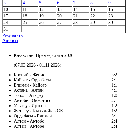
3
4
5
6
7
8
9
10
11
12
13
14
15
16
17
18
19
20
21
22
23
24
25
26
27
28
29
30
31
Результаты
Анонсы
Казахстан. Премьер-лига-2026
(07.03.2026 - 01.11.2026)
Каспий - Женис
3:2
Кайрат - Ордабасы
2:1
Елимай - Кайсар
1:1
Астана - Алтай
4:1
Тобол - Атырау
1:0
Актобе - Окжетпес
2:1
Улытау - Иртыш
1:2
Жетысу - Кызыл-Жар СК
1:2
Ордабасы - Елимай
3:1
Алтай - Актобе
2:4
Алтай - Актобе
2:4