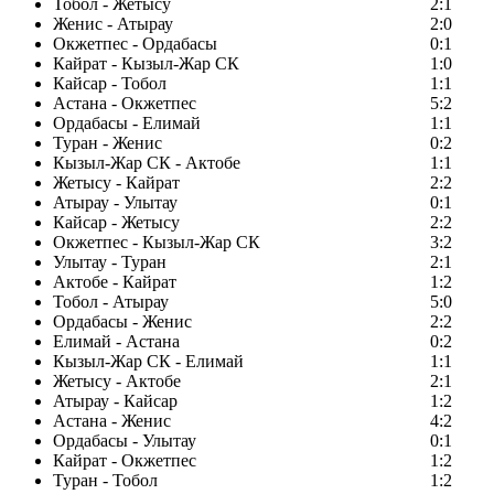
Тобол - Жетысу
2:1
Женис - Атырау
2:0
Окжетпес - Ордабасы
0:1
Кайрат - Кызыл-Жар СК
1:0
Кайсар - Тобол
1:1
Астана - Окжетпес
5:2
Ордабасы - Елимай
1:1
Туран - Женис
0:2
Кызыл-Жар СК - Актобе
1:1
Жетысу - Кайрат
2:2
Атырау - Улытау
0:1
Кайсар - Жетысу
2:2
Окжетпес - Кызыл-Жар СК
3:2
Улытау - Туран
2:1
Актобе - Кайрат
1:2
Тобол - Атырау
5:0
Ордабасы - Женис
2:2
Елимай - Астана
0:2
Кызыл-Жар СК - Елимай
1:1
Жетысу - Актобе
2:1
Атырау - Кайсар
1:2
Астана - Женис
4:2
Ордабасы - Улытау
0:1
Кайрат - Окжетпес
1:2
Туран - Тобол
1:2