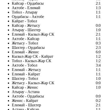
Кайсар - Ордабасы
2:1
Актобе - Елимай
1:3
Тобол - Атырау
1:1
Ордабасы - Актобе
1:1
Кайрат - Тобол
Кайсар - Жетысу
0:0
Атырау - Шахтер
1:0
Елимай - Кызыл-Жар СК
2:1
Актобе - Кайсар
1:1
Жетысу - Тобол
0:3
Шахтер - Ордабасы
2:3
Елимай - Женис
6:0
Кызыл-Жар СК - Кайрат
1:2
Тобол - Кызыл-Жар СК
1:2
Актобе - Тобол
3:4
Елимай - Жетысу
1:1
Елимай - Кайрат
1:1
Шахтер - Тобол
1:0
Жетысу - Кызыл-Жар СК
0:0
Кайсар - Женис
1:0
Атырау - Астана
Актобе - Ордабасы
0:0
Женис - Кайрат
0:2
Елимай - Шахтер
2:1
Астана - Кайсар
1:1