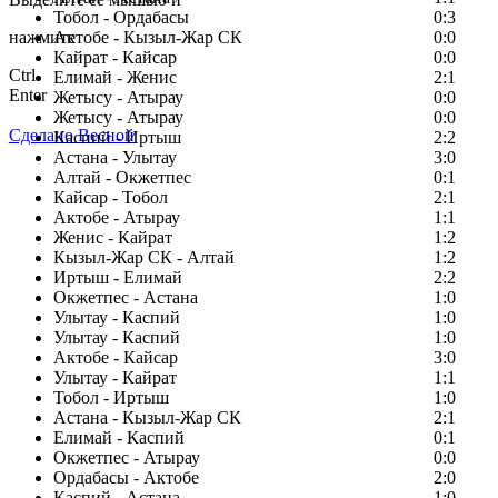
Тобол - Ордабасы
0:3
нажмите
Актобе - Кызыл-Жар СК
0:0
Кайрат - Кайсар
0:0
Ctrl
Елимай - Женис
2:1
Enter
Жетысу - Атырау
0:0
Жетысу - Атырау
0:0
Сделано Весной
Каспий - Иртыш
2:2
Астана - Улытау
3:0
Алтай - Окжетпес
0:1
Кайсар - Тобол
2:1
Актобе - Атырау
1:1
Женис - Кайрат
1:2
Кызыл-Жар СК - Алтай
1:2
Иртыш - Елимай
2:2
Окжетпес - Астана
1:0
Улытау - Каспий
1:0
Улытау - Каспий
1:0
Актобе - Кайсар
3:0
Улытау - Кайрат
1:1
Тобол - Иртыш
1:0
Астана - Кызыл-Жар СК
2:1
Елимай - Каспий
0:1
Окжетпес - Атырау
0:0
Ордабасы - Актобе
2:0
Каспий - Астана
1:0