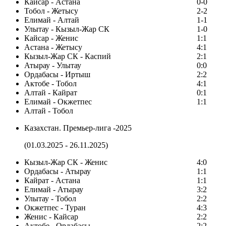
Кайсар - Астана
0-0
Тобол - Жетысу
2-2
Елимай - Алтай
1-1
Улытау - Кызыл-Жар СК
1-0
Кайсар - Женис
1:1
Астана - Жетысу
4:1
Кызыл-Жар СК - Каспий
2:1
Атырау - Улытау
0:0
Ордабасы - Иртыш
2:2
Актобе - Тобол
4:1
Алтай - Кайрат
0:1
Елимай - Окжетпес
1:1
Алтай - Тобол
Казахстан. Премьер-лига -2025
(01.03.2025 - 26.11.2025)
Кызыл-Жар СК - Женис
4:0
Ордабасы - Атырау
1:1
Кайрат - Астана
1:1
Елимай - Атырау
3:2
Улытау - Тобол
2:2
Окжетпес - Туран
4:3
Женис - Кайсар
2:2
Актобе - Ордабасы
2:2