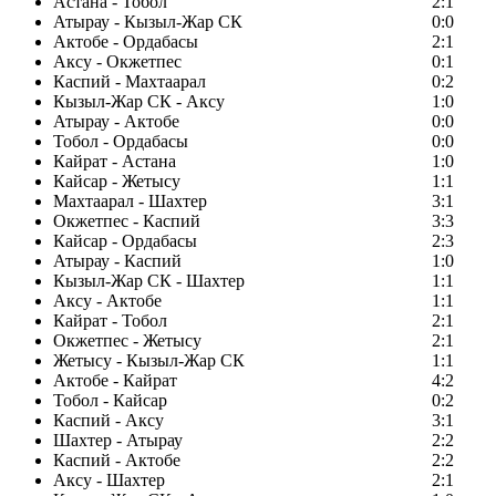
Астана - Тобол
2:1
Атырау - Кызыл-Жар СК
0:0
Актобе - Ордабасы
2:1
Аксу - Окжетпес
0:1
Каспий - Махтаарал
0:2
Кызыл-Жар СК - Аксу
1:0
Атырау - Актобе
0:0
Тобол - Ордабасы
0:0
Кайрат - Астана
1:0
Кайсар - Жетысу
1:1
Махтаарал - Шахтер
3:1
Окжетпес - Каспий
3:3
Кайсар - Ордабасы
2:3
Атырау - Каспий
1:0
Кызыл-Жар СК - Шахтер
1:1
Аксу - Актобе
1:1
Кайрат - Тобол
2:1
Окжетпес - Жетысу
2:1
Жетысу - Кызыл-Жар СК
1:1
Актобе - Кайрат
4:2
Тобол - Кайсар
0:2
Каспий - Аксу
3:1
Шахтер - Атырау
2:2
Каспий - Актобе
2:2
Аксу - Шахтер
2:1