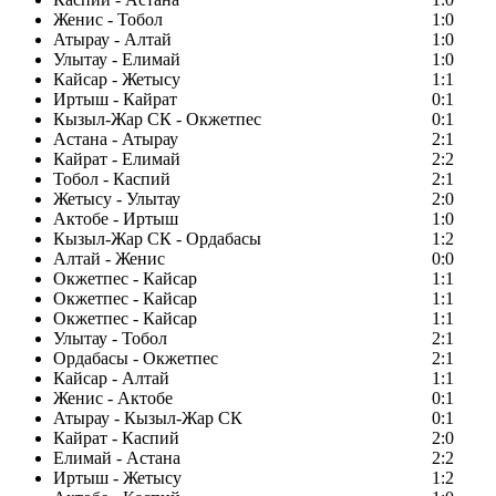
Женис - Тобол
1:0
Атырау - Алтай
1:0
Улытау - Елимай
1:0
Кайсар - Жетысу
1:1
Иртыш - Кайрат
0:1
Кызыл-Жар СК - Окжетпес
0:1
Астана - Атырау
2:1
Кайрат - Елимай
2:2
Тобол - Каспий
2:1
Жетысу - Улытау
2:0
Актобе - Иртыш
1:0
Кызыл-Жар СК - Ордабасы
1:2
Алтай - Женис
0:0
Окжетпес - Кайсар
1:1
Окжетпес - Кайсар
1:1
Окжетпес - Кайсар
1:1
Улытау - Тобол
2:1
Ордабасы - Окжетпес
2:1
Кайсар - Алтай
1:1
Женис - Актобе
0:1
Атырау - Кызыл-Жар СК
0:1
Кайрат - Каспий
2:0
Елимай - Астана
2:2
Иртыш - Жетысу
1:2