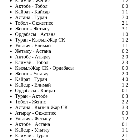
Елимай - Женис
1:2
Актобе - Тобол
0:0
Кайрат - Кайсар
1:1
Астана - Туран
7:0
Тобол - Окжетпес
2:1
Женис - Жетысу
3:1
Ордабасы - Астана
1:0
Туран - Кызыл-Жар СК
1:2
Улытау - Елимай
1:1
Жетысу - Астана
0:2
Актобе - Атырау
2:0
Елимай - Тобол
2:3
Кызыл-Жар СК - Ордабасы
0:0
Женис - Улытау
2:0
Кайрат - Туран
4:0
Кайсар - Елимай
1:2
Ордабасы - Кайрат
0:1
Туран - Актобе
0:3
Тобол - Женис
2:2
Астана - Кызыл-Жар СК
3:3
Атырау - Окжетпес
0:0
Улытау - Жетысу
1:2
Актобе - Астана
0:1
Кайсар - Улытау
1:1
Елимай - Туран
2:1