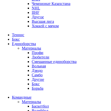
Чемпионат Казахстана
NHL
IIHF
Другое
Высшая лига
Хоккей с мячом
Теннис
Бокс
Единоборства
Материалы
Профи
Любители
Смешанные единоборства
Вольная
Дзюдо
Самбо
Другие
Бокс
Борьба
Командные
Материалы
Баскетбол
Волейбол