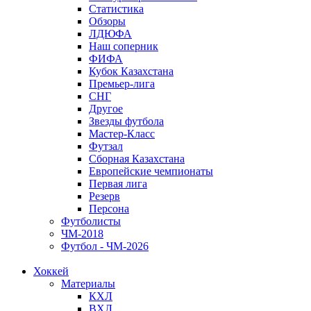
Статистика
Обзоры
ЛДЮФА
Наш соперник
ФИФА
Кубок Казахстана
Премьер-лига
СНГ
Другое
Звезды футбола
Мастер-Класс
Футзал
Сборная Казахстана
Европейские чемпионаты
Первая лига
Резерв
Персона
Футболисты
ЧМ-2018
Футбол - ЧМ-2026
Хоккей
Материалы
КХЛ
ВХЛ