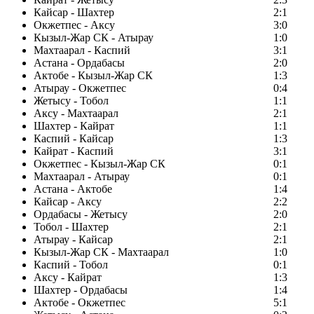
Кайсар - Шахтер
2:1
Окжетпес - Аксу
3:0
Кызыл-Жар СК - Атырау
1:0
Махтаарал - Каспий
3:1
Астана - Ордабасы
2:0
Актобе - Кызыл-Жар СК
1:3
Атырау - Окжетпес
0:4
Жетысу - Тобол
1:1
Аксу - Махтаарал
2:1
Шахтер - Кайрат
1:1
Каспий - Кайсар
1:3
Кайрат - Каспий
3:1
Окжетпес - Кызыл-Жар СК
0:1
Махтаарал - Атырау
0:1
Астана - Актобе
1:4
Кайсар - Аксу
2:2
Ордабасы - Жетысу
2:0
Тобол - Шахтер
2:1
Атырау - Кайсар
2:1
Кызыл-Жар СК - Махтаарал
1:0
Каспий - Тобол
0:1
Аксу - Кайрат
1:3
Шахтер - Ордабасы
1:4
Актобе - Окжетпес
5:1