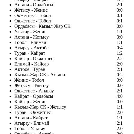
Астана - Ордабасы
2:1
Жетысу - Женис
0:0
Окжетпес - Тобол
0:1
Окжетпес - Тобол
0:1
Ордабасы - Кызыл-Жар СК
0:0
Улытау - Женис
1:1
Астана - Жетысу
3:0
Тобол - Елимай
1:1
Атырау - Актобе
0:4
Туран - Кайрат
1:2
Кайсар - Окжетпес
2:2
Елимай - Кайсар
2:0
Актобе - Туран
2:1
Кызыл-Жар СК - Астана
0:2
Женис - Тобол
0:0
Жетысу - Улытау
0:0
Окжетпес - Атырау
2:1
Кайрат - Ордабасы
4:0
Кайсар - Женис
0:0
Кызыл-Жар СК - Жетысу
1:1
Туран - Окжетпес
2:0
Астана - Кайрат
1:1
Атырау - Елимай
2:1
Тобол - Улытау
2:0
Ордабасы - Актобе
0:0