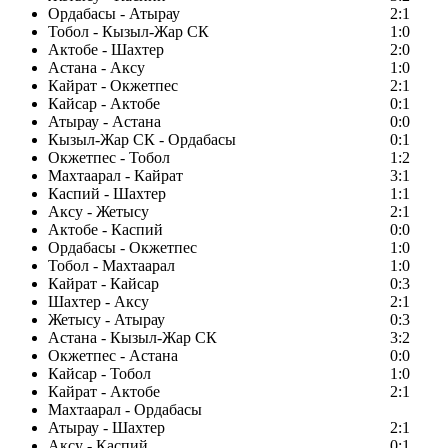
Ордабасы - Атырау
2:1
Тобол - Кызыл-Жар СК
1:0
Актобе - Шахтер
2:0
Астана - Аксу
1:0
Кайрат - Окжетпес
2:1
Кайсар - Актобе
0:1
Атырау - Астана
0:0
Кызыл-Жар СК - Ордабасы
0:1
Окжетпес - Тобол
1:2
Махтаарал - Кайрат
3:1
Каспий - Шахтер
1:1
Аксу - Жетысу
2:1
Актобе - Каспий
0:0
Ордабасы - Окжетпес
1:0
Тобол - Махтаарал
1:0
Кайрат - Кайсар
0:3
Шахтер - Аксу
2:1
Жетысу - Атырау
0:3
Астана - Кызыл-Жар СК
3:2
Окжетпес - Астана
0:0
Кайсар - Тобол
1:0
Кайрат - Актобе
2:1
Махтаарал - Ордабасы
Атырау - Шахтер
2:1
Аксу - Каспий
0:1