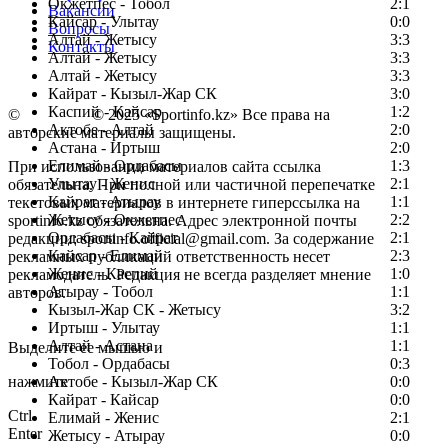
Окжетпес - Тобол
2:1
Вакансии
Кайсар - Улытау
0:0
Вопросы
Алтай - Жетысу
3:3
Контакты
Алтай - Жетысу
3:3
Алтай - Жетысу
3:3
Кайрат - Кызыл-Жар СК
3:0
Каспий - Кайсар
1:2
©
Copyright
© 2025 «Sportinfo.kz» Все права на
Актобе - Алтай
2:0
авторские материалы защищены.
Астана - Иртыш
2:0
Елимай - Ордабасы
1:3
При использовании материалов сайта ссылка
Улытау - Женис
2:1
обязательна. При полной или частичной перепечатке
Кайрат - Атырау
1:1
текстовых материалов в интернете гиперссылка на
Жетысу - Окжетпес
2:2
sportinfo.kz обязательна. Адрес электронной почты
Ордабасы - Кайрат
2:1
редакции: sportinfo.official@gmail.com. За содержание
Кайсар - Елимай
2:3
рекламных публикаций ответственность несет
Женис - Каспий
1:0
рекламодатель. Редакция не всегда разделяет мнение
Атырау - Тобол
1:1
авторов.
Кызыл-Жар СК - Жетысу
3:2
Заметили ошибку в тексте?
Иртыш - Улытау
1:1
Алтай - Астана
1:1
Выделите ее мышью и
Тобол - Ордабасы
0:3
нажмите
Актобе - Кызыл-Жар СК
0:0
Кайрат - Кайсар
0:0
Ctrl
Елимай - Женис
2:1
Enter
Жетысу - Атырау
0:0