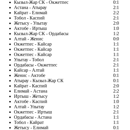
Кызыл-Жар СК - Окжетпес
0:1
Астана - Атырау
2:1
Кайрат - Елимай
2:2
Тобол - Каспий
2:1
Жетысу - Улытау
2:0
Актобе - Иртыш
1:0
Кызыл-Жар СК - Ордабасы
1:2
Алтай - Женис
0:0
Окжетпес - Кайсар
1:1
Окжетпес - Кайсар
1:1
Окжетпес - Кайсар
1:1
Улытау - Тобол
2:1
Ордабасы - Окжетпес
2:1
Кайсар - Алтай
1:1
Женис - Актобе
0:1
Атырау - Кызыл-Жар СК
0:1
Кайрат - Каспий
2:0
Елимай - Астана
2:2
Иртыш - Жетысу
1:2
Актобе - Каспий
1:0
Алтай - Улытау
1:2
Окжетпес - Иртыш
2:1
Ордабасы - Астана
1:1
Тобол - Кайрат
1:1
Жетысу - Елимай
0:1