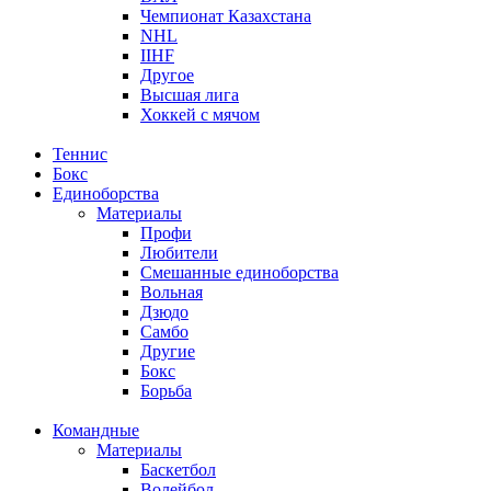
Чемпионат Казахстана
NHL
IIHF
Другое
Высшая лига
Хоккей с мячом
Теннис
Бокс
Единоборства
Материалы
Профи
Любители
Смешанные единоборства
Вольная
Дзюдо
Самбо
Другие
Бокс
Борьба
Командные
Материалы
Баскетбол
Волейбол