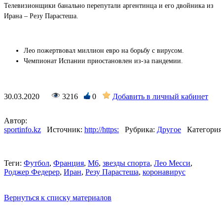
Телевизионщики банально перепутали аргентинца и его двойника из
Ирана – Резу Парастеша.
Лео пожертвовал миллион евро на борьбу с вирусом.
Чемпионат Испании приостановлен из-за пандемии.
30.03.2020
3216
0
Добавить в личный кабинет
Автор:
sportinfo.kz
Источник:
http://https:
Рубрика:
Другое
Категория
Теги:
Футбол
,
Франция
,
М6
,
звезды спорта
,
Лео Месси
,
Роджер Федерер
,
Иран
,
Резу Парастеша
,
коронавирус
Вернуться к списку материалов