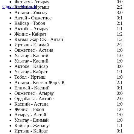
Жетысу - Атырау
0:0
Сделано Весной
Каспий - Иртыш
2:2
Астана - Улытау
3:0
Алтай - Окжетпес
0:1
Кайсар - Тобол
2:1
Актобе - Атырау
1:1
Женис - Кайрат
1:2
Кызыл-Жар СК - Алтай
1:2
Иртыш - Елимай
2:2
Окжетпес - Астана
1:0
Улытау - Каспий
1:0
Улытау - Каспий
1:0
Актобе - Кайсар
3:0
Улытау - Кайрат
1:1
Тобол - Иртыш
1:0
Астана - Кызыл-Жар СК
2:1
Елимай - Каспий
0:1
Окжетпес - Атырау
0:0
Ордабасы - Актобе
2:0
Каспий - Астана
1:0
Женис - Тобол
1:0
Атырау - Алтай
1:0
Улытау - Елимай
1:0
Кайсар - Жетысу
1:1
Иртыш - Кайрат
0:1