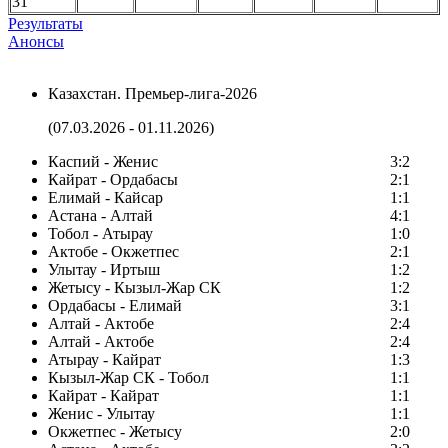
31
Результаты
Анонсы
Казахстан. Премьер-лига-2026
(07.03.2026 - 01.11.2026)
Каспий - Женис
3:2
Кайрат - Ордабасы
2:1
Елимай - Кайсар
1:1
Астана - Алтай
4:1
Тобол - Атырау
1:0
Актобе - Окжетпес
2:1
Улытау - Иртыш
1:2
Жетысу - Кызыл-Жар СК
1:2
Ордабасы - Елимай
3:1
Алтай - Актобе
2:4
Алтай - Актобе
2:4
Атырау - Кайрат
1:3
Кызыл-Жар СК - Тобол
1:1
Кайрат - Кайрат
1:1
Женис - Улытау
1:1
Окжетпес - Жетысу
2:0