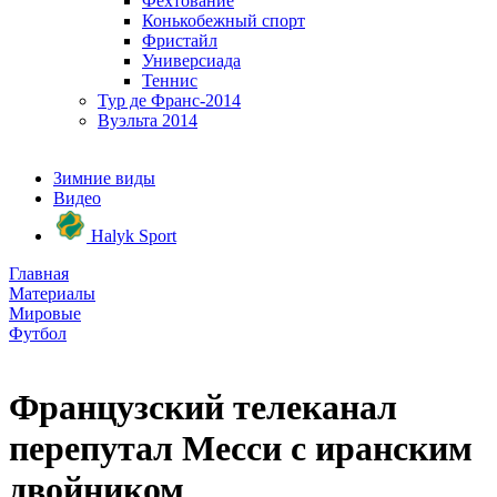
Фехтование
Конькобежный спорт
Фристайл
Универсиада
Теннис
Тур де Франс-2014
Вуэльта 2014
Зимние виды
Видео
Halyk Sport
Главная
Материалы
Мировые
Футбол
Французский телеканал
перепутал Месси с иранским
двойником