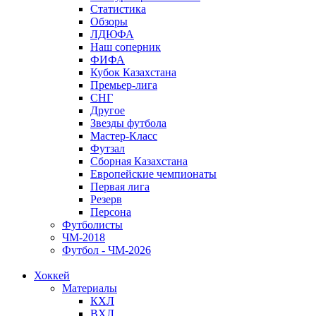
Статистика
Обзоры
ЛДЮФА
Наш соперник
ФИФА
Кубок Казахстана
Премьер-лига
СНГ
Другое
Звезды футбола
Мастер-Класс
Футзал
Сборная Казахстана
Европейские чемпионаты
Первая лига
Резерв
Персона
Футболисты
ЧМ-2018
Футбол - ЧМ-2026
Хоккей
Материалы
КХЛ
ВХЛ