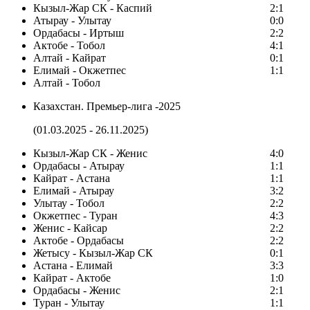
Кызыл-Жар СК - Каспий
2:1
Атырау - Улытау
0:0
Ордабасы - Иртыш
2:2
Актобе - Тобол
4:1
Алтай - Кайрат
0:1
Елимай - Окжетпес
1:1
Алтай - Тобол
Казахстан. Премьер-лига -2025
(01.03.2025 - 26.11.2025)
Кызыл-Жар СК - Женис
4:0
Ордабасы - Атырау
1:1
Кайрат - Астана
1:1
Елимай - Атырау
3:2
Улытау - Тобол
2:2
Окжетпес - Туран
4:3
Женис - Кайсар
2:2
Актобе - Ордабасы
2:2
Жетысу - Кызыл-Жар СК
0:1
Астана - Елимай
3:3
Кайрат - Актобе
1:0
Ордабасы - Женис
2:1
Туран - Улытау
1:1