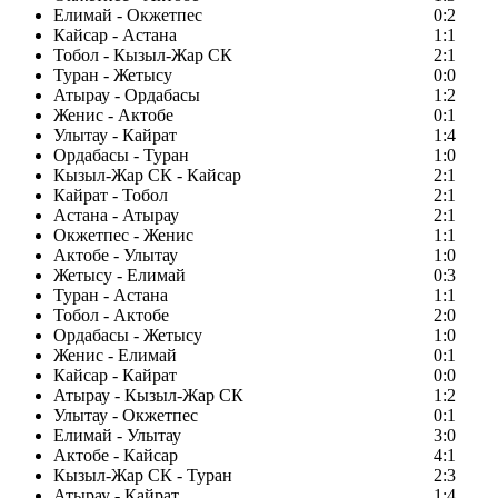
Елимай - Окжетпес
0:2
Кайсар - Астана
1:1
Тобол - Кызыл-Жар СК
2:1
Туран - Жетысу
0:0
Атырау - Ордабасы
1:2
Женис - Актобе
0:1
Улытау - Кайрат
1:4
Ордабасы - Туран
1:0
Кызыл-Жар СК - Кайсар
2:1
Кайрат - Тобол
2:1
Астана - Атырау
2:1
Окжетпес - Женис
1:1
Актобе - Улытау
1:0
Жетысу - Елимай
0:3
Туран - Астана
1:1
Тобол - Актобе
2:0
Ордабасы - Жетысу
1:0
Женис - Елимай
0:1
Кайсар - Кайрат
0:0
Атырау - Кызыл-Жар СК
1:2
Улытау - Окжетпес
0:1
Елимай - Улытау
3:0
Актобе - Кайсар
4:1
Кызыл-Жар СК - Туран
2:3
Атырау - Кайрат
1:4