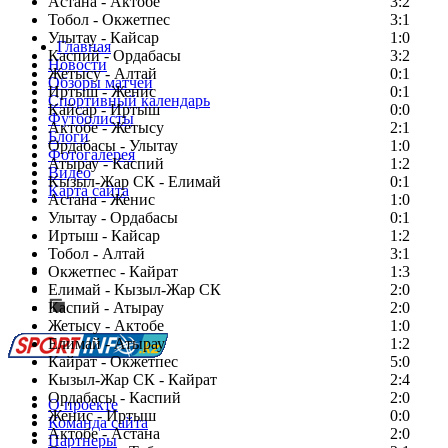
Астана - Актобе
3:2
Тобол - Окжетпес
3:1
Улытау - Кайсар
1:0
Главная
Каспий - Ордабасы
3:2
Новости
Жетысу - Алтай
0:1
Обзоры матчей
Иртыш - Женис
0:1
Спортивный календарь
Кайсар - Иртыш
0:0
Футболисты
Актобе - Жетысу
2:1
Блоги
Ордабасы - Улытау
1:0
Фотогалерея
Атырау - Каспий
1:2
Видео
Кызыл-Жар СК - Елимай
0:1
Карта сайта
Астана - Женис
1:0
Улытау - Ордабасы
0:1
Иртыш - Кайсар
1:2
Тобол - Алтай
3:1
Есть идея?
Окжетпес - Кайрат
1:3
Сообщить о мероприятии
Елимай - Кызыл-Жар СК
2:0
Каспий - Атырау
Перейти на старый сайт
2:0
Жетысу - Актобе
1:0
Елимай - Атырау
1:2
Кайрат - Окжетпес
5:0
Кызыл-Жар СК - Кайрат
2:4
Ордабасы - Каспий
2:0
О проекте
Женис - Иртыш
0:0
Команда сайта
Актобе - Астана
2:0
Партнеры