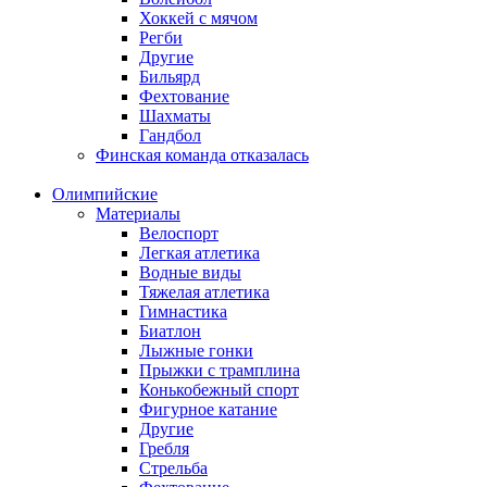
Хоккей с мячом
Регби
Другие
Бильярд
Фехтование
Шахматы
Гандбол
Финская команда отказалась
Олимпийские
Материалы
Велоспорт
Легкая атлетика
Водные виды
Тяжелая атлетика
Гимнастика
Биатлон
Лыжные гонки
Прыжки с трамплина
Конькобежный спорт
Фигурное катание
Другие
Гребля
Стрельба