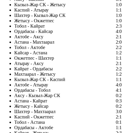
Кызыл-Жар СК - Жетысу
1:0
Каспий - Атырау
1:1
Шахтер - Кызыл-Жар СК
1:0
Жетысу - Окжетпес
1:0
Тобол - Кайрат
2:3
Ордабасы - Кайсар
4:0
Актобе - Аксу
2:1
Астана - Махтаарал
2:0
Тобол - Актобе
2:2
Кайсар - Астана
1:2
Окжетпес - Шахтер
1:1
Атырау - Аксу
2:1
Кайрат - Ордабасы
2:2
Махтаарал - Жетысу
1:2
Кызыл-Жар СК - Каспий
1:1
Актобе - Атырау
4:0
Ордабасы - Тобол
4:1
Аксу - Кызыл-Жар СК
0:2
Астана - Кайрат
0:3
Жетысу - Кайсар
0:2
Шахтер - Махтаарал
3:0
Каспий - Окжетпес
2:1
Тобол - Астана
0:1
Ордабасы - Актобе
1:1
Кайрат - Жетысу
2:3