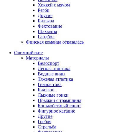
Хоккей с мячом
Регби
Другие
Бильярд
Фехтование
Шахматы
Гандбол
Финская команда отказалась
Олимпийские
Материалы
Велоспорт
Легкая атлетика
Водные виды
Тяжелая атлетика
Гимнастика
Биатлон
Лыжные гонки
Прыжки с трамплина
Конькобежный спорт
Фигурное катание
Другие
Гребля
Стрельба