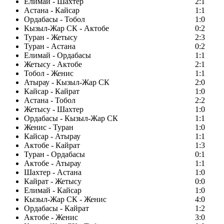
Елимай - Шахтер
2:1
Астана - Кайсар
1:1
Ордабасы - Тобол
1:0
Кызыл-Жар СК - Актобе
0:2
Туран - Жетысу
2:3
Туран - Астана
0:2
Елимай - Ордабасы
1:1
Жетысу - Актобе
2:1
Тобол - Женис
1:1
Атырау - Кызыл-Жар СК
2:0
Кайсар - Кайрат
1:0
Астана - Тобол
2:2
Жетысу - Шахтер
1:0
Ордабасы - Кызыл-Жар СК
1:1
Женис - Туран
1:0
Кайсар - Атырау
1:1
Актобе - Кайрат
1:3
Туран - Ордабасы
0:1
Актобе - Атырау
1:1
Шахтер - Астана
1:0
Кайрат - Жетысу
0:0
Елимай - Кайсар
1:0
Кызыл-Жар СК - Женис
4:0
Ордабасы - Кайрат
1:2
Актобе - Женис
3:0