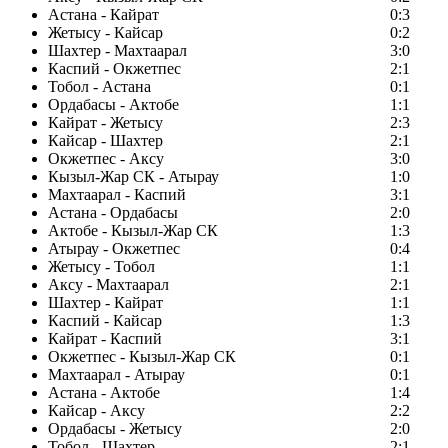
Астана - Кайрат
0:3
Жетысу - Кайсар
0:2
Шахтер - Махтаарал
3:0
Каспий - Окжетпес
2:1
Тобол - Астана
0:1
Ордабасы - Актобе
1:1
Кайрат - Жетысу
2:3
Кайсар - Шахтер
2:1
Окжетпес - Аксу
3:0
Кызыл-Жар СК - Атырау
1:0
Махтаарал - Каспий
3:1
Астана - Ордабасы
2:0
Актобе - Кызыл-Жар СК
1:3
Атырау - Окжетпес
0:4
Жетысу - Тобол
1:1
Аксу - Махтаарал
2:1
Шахтер - Кайрат
1:1
Каспий - Кайсар
1:3
Кайрат - Каспий
3:1
Окжетпес - Кызыл-Жар СК
0:1
Махтаарал - Атырау
0:1
Астана - Актобе
1:4
Кайсар - Аксу
2:2
Ордабасы - Жетысу
2:0
Тобол - Шахтер
2:1