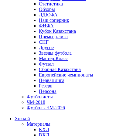
Статистика
Обзоры
ЛДЮФА
Наш соперник
ФИФА
Кубок Казахстана
Премьер-лига
СНГ
Другое
Звезды футбола
Мастер-Класс
Футзал
Сборная Казахстана
Европейские чемпионаты
Первая лига
Резерв
Персона
Футболисты
ЧМ-2018
Футбол - ЧМ-2026
Хоккей
Материалы
КХЛ
ВХЛ