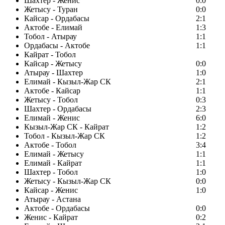
Шахтер - Женис
0:0
Жетысу - Туран
0:0
Кайсар - Ордабасы
2:1
Актобе - Елимай
1:3
Тобол - Атырау
1:1
Ордабасы - Актобе
1:1
Кайрат - Тобол
Кайсар - Жетысу
0:0
Атырау - Шахтер
1:0
Елимай - Кызыл-Жар СК
2:1
Актобе - Кайсар
1:1
Жетысу - Тобол
0:3
Шахтер - Ордабасы
2:3
Елимай - Женис
6:0
Кызыл-Жар СК - Кайрат
1:2
Тобол - Кызыл-Жар СК
1:2
Актобе - Тобол
3:4
Елимай - Жетысу
1:1
Елимай - Кайрат
1:1
Шахтер - Тобол
1:0
Жетысу - Кызыл-Жар СК
0:0
Кайсар - Женис
1:0
Атырау - Астана
Актобе - Ордабасы
0:0
Женис - Кайрат
0:2