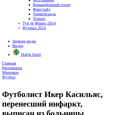
Фехтование
Конькобежный спорт
Фристайл
Универсиада
Теннис
Тур де Франс-2014
Вуэльта 2014
Зимние виды
Видео
Halyk Sport
Главная
Материалы
Мировые
Футбол
Футболист Икер Касильяс,
перенесший инфаркт,
выписан из больницы