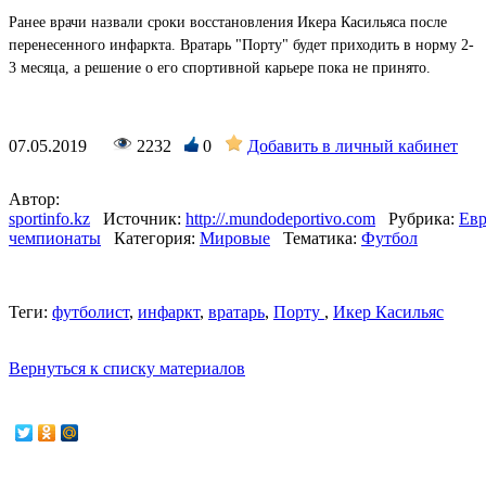
Ранее врачи назвали сроки восстановления Икера Касильяса после
перенесенного инфаркта. Вратарь "Порту" будет приходить в норму 2-
3 месяца, а решение о его спортивной карьере пока не принято.
07.05.2019
2232
0
Добавить в личный кабинет
Автор:
sportinfo.kz
Источник:
http://.mundodeportivo.com
Рубрика:
Евр
чемпионаты
Категория:
Мировые
Тематика:
Футбол
Теги:
футболист
,
инфаркт
,
вратарь
,
Порту
,
Икер Касильяс
Вернуться к списку материалов