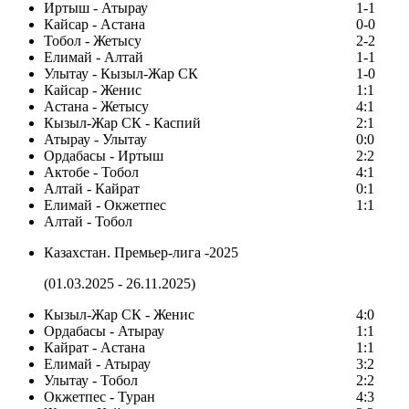
Иртыш - Атырау
1-1
Кайсар - Астана
0-0
Тобол - Жетысу
2-2
Елимай - Алтай
1-1
Улытау - Кызыл-Жар СК
1-0
Кайсар - Женис
1:1
Астана - Жетысу
4:1
Кызыл-Жар СК - Каспий
2:1
Атырау - Улытау
0:0
Ордабасы - Иртыш
2:2
Актобе - Тобол
4:1
Алтай - Кайрат
0:1
Елимай - Окжетпес
1:1
Алтай - Тобол
Казахстан. Премьер-лига -2025
(01.03.2025 - 26.11.2025)
Кызыл-Жар СК - Женис
4:0
Ордабасы - Атырау
1:1
Кайрат - Астана
1:1
Елимай - Атырау
3:2
Улытау - Тобол
2:2
Окжетпес - Туран
4:3