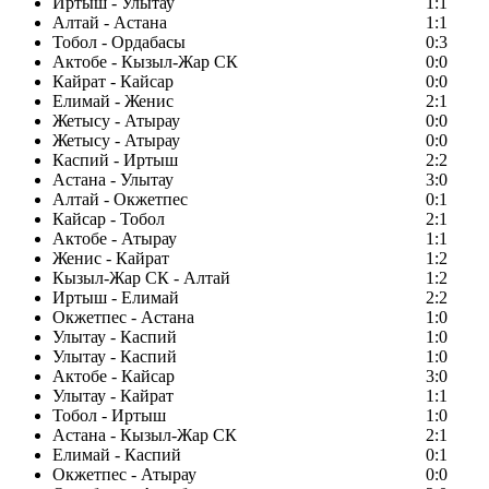
Иртыш - Улытау
1:1
Алтай - Астана
1:1
Тобол - Ордабасы
0:3
Актобе - Кызыл-Жар СК
0:0
Кайрат - Кайсар
0:0
Елимай - Женис
2:1
Жетысу - Атырау
0:0
Жетысу - Атырау
0:0
Каспий - Иртыш
2:2
Астана - Улытау
3:0
Алтай - Окжетпес
0:1
Кайсар - Тобол
2:1
Актобе - Атырау
1:1
Женис - Кайрат
1:2
Кызыл-Жар СК - Алтай
1:2
Иртыш - Елимай
2:2
Окжетпес - Астана
1:0
Улытау - Каспий
1:0
Улытау - Каспий
1:0
Актобе - Кайсар
3:0
Улытау - Кайрат
1:1
Тобол - Иртыш
1:0
Астана - Кызыл-Жар СК
2:1
Елимай - Каспий
0:1
Окжетпес - Атырау
0:0