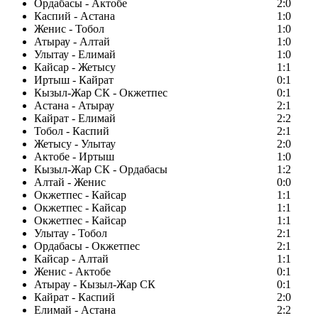
Ордабасы - Актобе
2:0
Каспий - Астана
1:0
Женис - Тобол
1:0
Атырау - Алтай
1:0
Улытау - Елимай
1:0
Кайсар - Жетысу
1:1
Иртыш - Кайрат
0:1
Кызыл-Жар СК - Окжетпес
0:1
Астана - Атырау
2:1
Кайрат - Елимай
2:2
Тобол - Каспий
2:1
Жетысу - Улытау
2:0
Актобе - Иртыш
1:0
Кызыл-Жар СК - Ордабасы
1:2
Алтай - Женис
0:0
Окжетпес - Кайсар
1:1
Окжетпес - Кайсар
1:1
Окжетпес - Кайсар
1:1
Улытау - Тобол
2:1
Ордабасы - Окжетпес
2:1
Кайсар - Алтай
1:1
Женис - Актобе
0:1
Атырау - Кызыл-Жар СК
0:1
Кайрат - Каспий
2:0
Елимай - Астана
2:2