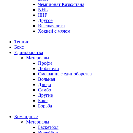
Чемпионат Казахстана
NHL
IIHF
Другое
Высшая лига
Хоккей с мячом
Теннис
Бокс
Единоборства
Материалы
Профи
Любители
Смешанные единоборства
Вольная
Дзюдо
Самбо
Другие
Бокс
Борьба
Командные
Материалы
Баскетбол
Волейбол