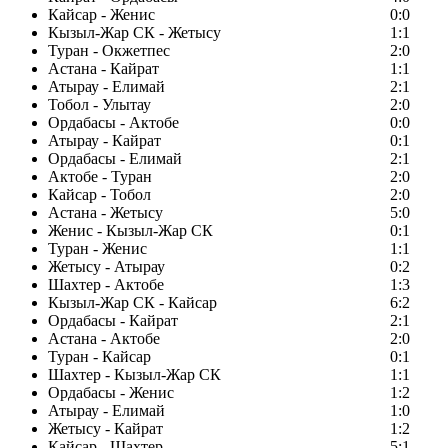
Кайсар - Женис
0:0
Кызыл-Жар СК - Жетысу
1:1
Туран - Окжетпес
2:0
Астана - Кайрат
1:1
Атырау - Елимай
2:1
Тобол - Улытау
2:0
Ордабасы - Актобе
0:0
Атырау - Кайрат
0:1
Ордабасы - Елимай
2:1
Актобе - Туран
2:0
Кайсар - Тобол
2:0
Астана - Жетысу
5:0
Женис - Кызыл-Жар СК
0:1
Туран - Женис
1:1
Жетысу - Атырау
0:2
Шахтер - Актобе
1:3
Кызыл-Жар СК - Кайсар
6:2
Ордабасы - Кайрат
2:1
Астана - Актобе
2:0
Туран - Кайсар
0:1
Шахтер - Кызыл-Жар СК
1:1
Ордабасы - Женис
1:2
Атырау - Елимай
1:0
Жетысу - Кайрат
1:2
Кайсар - Шахтер
5:1