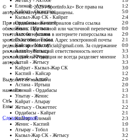
Жетысу - Актобе
1:0
Елимай - Атырау
1:2
©
Copyright
© 2025 «Sportinfo.kz» Все права на
Кайрат - Окжетпес
5:0
авторские материалы защищены.
Кызыл-Жар СК - Кайрат
2:4
Ордабасы - Каспий
2:0
При использовании материалов сайта ссылка
Женис - Иртыш
0:0
обязательна. При полной или частичной перепечатке
Актобе - Астана
2:0
текстовых материалов в интернете гиперссылка на
Окжетпес - Тобол
2:1
sportinfo.kz обязательна. Адрес электронной почты
Кайсар - Улытау
0:0
редакции: sportinfo.official@gmail.com. За содержание
Алтай - Жетысу
3:3
рекламных публикаций ответственность несет
Алтай - Жетысу
3:3
рекламодатель. Редакция не всегда разделяет мнение
Алтай - Жетысу
3:3
авторов.
Кайрат - Кызыл-Жар СК
3:0
Заметили ошибку в тексте?
Каспий - Кайсар
1:2
Актобе - Алтай
2:0
Выделите ее мышью и
Астана - Иртыш
2:0
нажмите
Елимай - Ордабасы
1:3
Улытау - Женис
2:1
Ctrl
Кайрат - Атырау
1:1
Enter
Жетысу - Окжетпес
2:2
Ордабасы - Кайрат
2:1
Сделано Весной
Кайсар - Елимай
2:3
Женис - Каспий
1:0
Атырау - Тобол
1:1
Кызыл-Жар СК - Жетысу
3:2