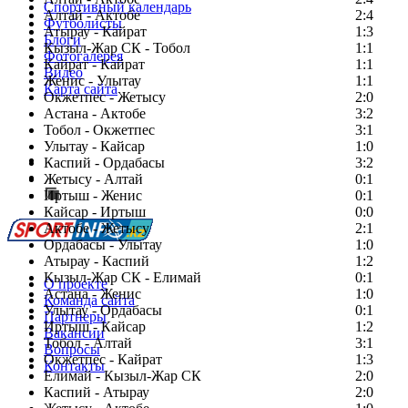
Спортивный календарь
Алтай - Актобе
2:4
Футболисты
Атырау - Кайрат
1:3
Блоги
Кызыл-Жар СК - Тобол
1:1
Фотогалерея
Кайрат - Кайрат
1:1
Видео
Женис - Улытау
1:1
Карта сайта
Окжетпес - Жетысу
2:0
Астана - Актобе
3:2
Тобол - Окжетпес
3:1
Улытау - Кайсар
1:0
Есть идея?
Каспий - Ордабасы
3:2
Сообщить о мероприятии
Жетысу - Алтай
0:1
Иртыш - Женис
Перейти на старый сайт
0:1
Кайсар - Иртыш
0:0
Актобе - Жетысу
2:1
Ордабасы - Улытау
1:0
Атырау - Каспий
1:2
Кызыл-Жар СК - Елимай
0:1
О проекте
Астана - Женис
1:0
Команда сайта
Улытау - Ордабасы
0:1
Партнеры
Иртыш - Кайсар
1:2
Вакансии
Тобол - Алтай
3:1
Вопросы
Окжетпес - Кайрат
1:3
Контакты
Елимай - Кызыл-Жар СК
2:0
Каспий - Атырау
2:0