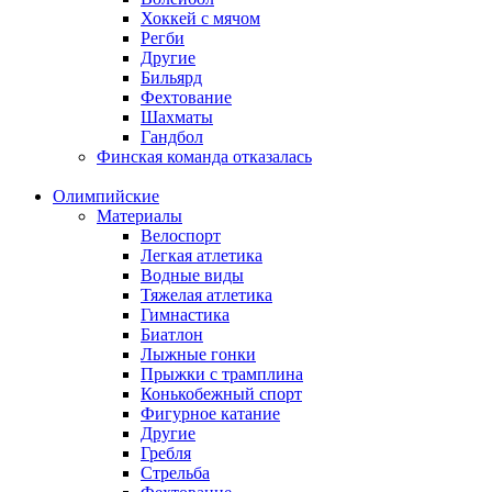
Хоккей с мячом
Регби
Другие
Бильярд
Фехтование
Шахматы
Гандбол
Финская команда отказалась
Олимпийские
Материалы
Велоспорт
Легкая атлетика
Водные виды
Тяжелая атлетика
Гимнастика
Биатлон
Лыжные гонки
Прыжки с трамплина
Конькобежный спорт
Фигурное катание
Другие
Гребля
Стрельба