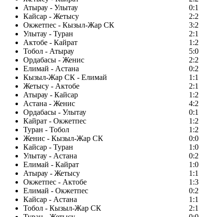
Атырау - Улытау
0:1
Кайсар - Жетысу
2:2
Окжетпес - Кызыл-Жар СК
3:2
Улытау - Туран
2:1
Актобе - Кайрат
1:2
Тобол - Атырау
5:0
Ордабасы - Женис
2:2
Елимай - Астана
0:2
Кызыл-Жар СК - Елимай
1:1
Жетысу - Актобе
2:1
Атырау - Кайсар
1:2
Астана - Женис
4:2
Ордабасы - Улытау
0:1
Кайрат - Окжетпес
1:2
Туран - Тобол
1:2
Женис - Кызыл-Жар СК
0:0
Кайсар - Туран
1:0
Улытау - Астана
0:2
Елимай - Кайрат
1:0
Атырау - Жетысу
1:1
Окжетпес - Актобе
1:3
Елимай - Окжетпес
0:2
Кайсар - Астана
1:1
Тобол - Кызыл-Жар СК
2:1
Туран - Жетысу
0:0