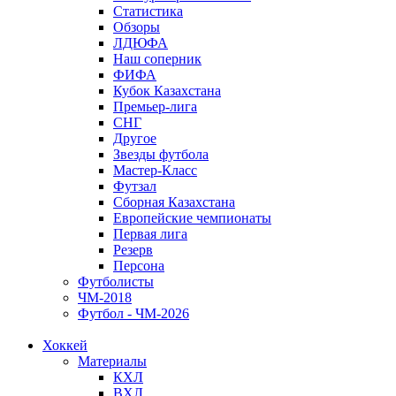
Статистика
Обзоры
ЛДЮФА
Наш соперник
ФИФА
Кубок Казахстана
Премьер-лига
СНГ
Другое
Звезды футбола
Мастер-Класс
Футзал
Сборная Казахстана
Европейские чемпионаты
Первая лига
Резерв
Персона
Футболисты
ЧМ-2018
Футбол - ЧМ-2026
Хоккей
Материалы
КХЛ
ВХЛ