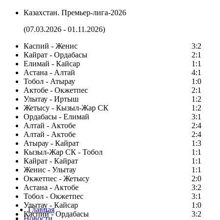
Казахстан. Премьер-лига-2026
(07.03.2026 - 01.11.2026)
Каспий - Женис
3:2
Кайрат - Ордабасы
2:1
Елимай - Кайсар
1:1
Астана - Алтай
4:1
Тобол - Атырау
1:0
Актобе - Окжетпес
2:1
Улытау - Иртыш
1:2
Жетысу - Кызыл-Жар СК
1:2
Ордабасы - Елимай
3:1
Алтай - Актобе
2:4
Алтай - Актобе
2:4
Атырау - Кайрат
1:3
Кызыл-Жар СК - Тобол
1:1
Кайрат - Кайрат
1:1
Женис - Улытау
1:1
Окжетпес - Жетысу
2:0
Астана - Актобе
3:2
Тобол - Окжетпес
3:1
Улытау - Кайсар
1:0
Главная
Каспий - Ордабасы
3:2
Новости