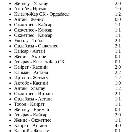
Жетысу - Улытау
2:0
Актобе - Иртыш
1:0
Кызыл-Жар СК - Ордабасы
1:2
Алтай - Женис
0:0
Окжетпес - Кайсар
1:1
Окжетпес - Кайсар
1:1
Окжетпес - Кайсар
1:1
Улытау - Тобол
2:1
Ордабасы - Окжетпес
2:1
Кайсар - Алтай
1:1
Женис - Актобе
0:1
Атырау - Кызыл-Жар СК
0:1
Кайрат - Каспий
2:0
Елимай - Астана
2:2
Иртыш - Жетысу
1:2
Актобе - Каспий
1:0
Алтай - Улытау
1:2
Окжетпес - Иртыш
2:1
Ордабасы - Астана
1:1
Тобол - Кайрат
1:1
Жетысу - Елимай
0:1
Атырау - Кайсар
2:0
Женис - Окжетпес
1:1
Кайрат - Астана
4:0
Каспий - Жетысу
0:1