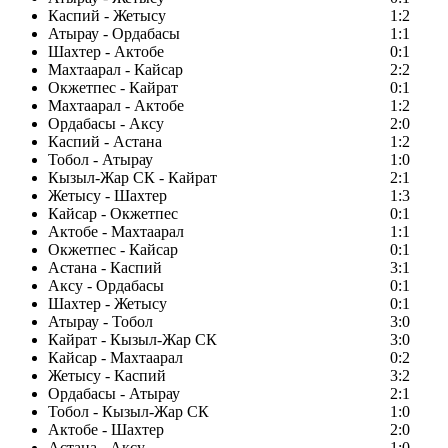
Каспий - Жетысу
1:2
Атырау - Ордабасы
1:1
Шахтер - Актобе
0:1
Махтаарал - Кайсар
2:2
Окжетпес - Кайрат
0:1
Махтаарал - Актобе
1:2
Ордабасы - Аксу
2:0
Каспий - Астана
1:2
Тобол - Атырау
1:0
Кызыл-Жар СК - Кайрат
2:1
Жетысу - Шахтер
1:3
Кайсар - Окжетпес
0:1
Актобе - Махтаарал
1:1
Окжетпес - Кайсар
0:1
Астана - Каспий
3:1
Аксу - Ордабасы
0:1
Шахтер - Жетысу
0:1
Атырау - Тобол
3:0
Кайрат - Кызыл-Жар СК
3:0
Кайсар - Махтаарал
0:2
Жетысу - Каспий
3:2
Ордабасы - Атырау
2:1
Тобол - Кызыл-Жар СК
1:0
Актобе - Шахтер
2:0
Астана - Аксу
1:0