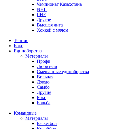
Чемпионат Казахстана
NHL
IIHF
Другое
Высшая лига
Хоккей с мячом
Теннис
Бокс
Единоборства
Материалы
Профи
Любители
Смешанные единоборства
Вольная
Дзюдо
Самбо
Другие
Бокс
Борьба
Командные
Материалы
Баскетбол
Волейбол