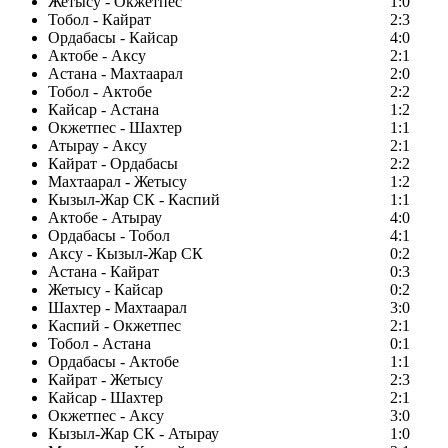
Жетысу - Окжетпес
1:0
Тобол - Кайрат
2:3
Ордабасы - Кайсар
4:0
Актобе - Аксу
2:1
Астана - Махтаарал
2:0
Тобол - Актобе
2:2
Кайсар - Астана
1:2
Окжетпес - Шахтер
1:1
Атырау - Аксу
2:1
Кайрат - Ордабасы
2:2
Махтаарал - Жетысу
1:2
Кызыл-Жар СК - Каспий
1:1
Актобе - Атырау
4:0
Ордабасы - Тобол
4:1
Аксу - Кызыл-Жар СК
0:2
Астана - Кайрат
0:3
Жетысу - Кайсар
0:2
Шахтер - Махтаарал
3:0
Каспий - Окжетпес
2:1
Тобол - Астана
0:1
Ордабасы - Актобе
1:1
Кайрат - Жетысу
2:3
Кайсар - Шахтер
2:1
Окжетпес - Аксу
3:0
Кызыл-Жар СК - Атырау
1:0