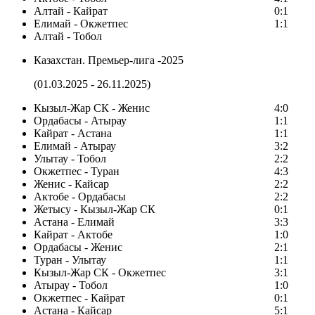
Алтай - Кайрат
0:1
Елимай - Окжетпес
1:1
Алтай - Тобол
Казахстан. Премьер-лига -2025
(01.03.2025 - 26.11.2025)
Кызыл-Жар СК - Женис
4:0
Ордабасы - Атырау
1:1
Кайрат - Астана
1:1
Елимай - Атырау
3:2
Улытау - Тобол
2:2
Окжетпес - Туран
4:3
Женис - Кайсар
2:2
Актобе - Ордабасы
2:2
Жетысу - Кызыл-Жар СК
0:1
Астана - Елимай
3:3
Кайрат - Актобе
1:0
Ордабасы - Женис
2:1
Туран - Улытау
1:1
Кызыл-Жар СК - Окжетпес
3:1
Атырау - Тобол
1:0
Окжетпес - Кайрат
0:1
Астана - Кайсар
5:1