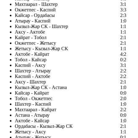
Махтаарал - Шахтер
3:1
Окжетпес - Каспий
3:3
Кайсар - Ордабасы
2:3
Атырау - Каспий
1:0
Кызыл-Жар СК - Шахтер
1:1
Аксу - Актобе
1:1
Кайрат - Тобол
2:1
Окжетпес - Жетысу
2:1
Жетысу - Кызыл-Жар СК
1:1
Актобе - Кайрат
4:2
Тобол - Кайсар
0:2
Каспий - Аксу
3:1
Шахтер - Атырау
2:2
Каспий - Актобе
2:2
Аксу - Шахтер
2:1
Кызыл-Жар СК - Астана
1:0
Кайсар - Кайрат
0:0
Тобол - Окжетпес
2:0
Шахтер - Каспий
1:0
Махтаарал - Кайрат
2:2
Астана - Атырау
0:0
Актобе - Кайсар
1:0
Ордабасы - Кызыл-Жар СК
2:1
Жетысу - Аксу
1:1
Атырау - Жетысу
0:1