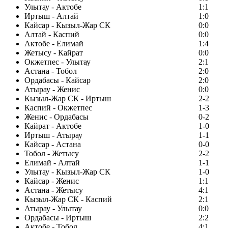
Улытау - Актобе
1:1
Иртыш - Алтай
1:0
Кайсар - Кызыл-Жар СК
0:0
Алтай - Каспий
0:0
Актобе - Елимай
1:4
Жетысу - Кайрат
0:0
Окжетпес - Улытау
2:1
Астана - Тобол
2:0
Ордабасы - Кайсар
2:0
Атырау - Женис
0:0
Кызыл-Жар СК - Иртыш
2-2
Каспий - Окжетпес
1-3
Женис - Ордабасы
0-2
Кайрат - Актобе
1-0
Иртыш - Атырау
1-1
Кайсар - Астана
0-0
Тобол - Жетысу
2-2
Елимай - Алтай
1-1
Улытау - Кызыл-Жар СК
1-0
Кайсар - Женис
1:1
Астана - Жетысу
4:1
Кызыл-Жар СК - Каспий
2:1
Атырау - Улытау
0:0
Ордабасы - Иртыш
2:2
Актобе - Тобол
4:1