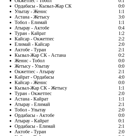
Окжетпес - Тобол
0:1
Ордабасы - Кызыл-Жар СК
0:0
Улытау - Женис
1:1
Астана - Жетысу
3:0
Тобол - Елимай
1:1
Атырау - Актобе
0:4
Туран - Кайрат
1:2
Кайсар - Окжетпес
2:2
Елимай - Кайсар
2:0
Актобе - Туран
2:1
Кызыл-Жар СК - Астана
0:2
Женис - Тобол
0:0
Жетысу - Улытау
0:0
Окжетпес - Атырау
2:1
Кайрат - Ордабасы
4:0
Кайсар - Женис
0:0
Кызыл-Жар СК - Жетысу
1:1
Туран - Окжетпес
2:0
Астана - Кайрат
1:1
Атырау - Елимай
2:1
Тобол - Улытау
2:0
Ордабасы - Актобе
0:0
Атырау - Кайрат
0:1
Ордабасы - Елимай
2:1
Актобе - Туран
2:0