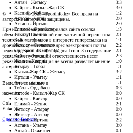
Алтай - Жетысу
3:3
Кайрат - Кызыл-Жар СК
3:0
Каспий - Кайсар
1:2
©
Copyright
© 2025 «Sportinfo.kz» Все права на
Актобе - Алтай
2:0
авторские материалы защищены.
Астана - Иртыш
2:0
Елимай - Ордабасы
1:3
При использовании материалов сайта ссылка
Улытау - Женис
2:1
обязательна. При полной или частичной перепечатке
Кайрат - Атырау
1:1
текстовых материалов в интернете гиперссылка на
Жетысу - Окжетпес
2:2
sportinfo.kz обязательна. Адрес электронной почты
Ордабасы - Кайрат
2:1
редакции: sportinfo.official@gmail.com. За содержание
Кайсар - Елимай
2:3
рекламных публикаций ответственность несет
Женис - Каспий
1:0
рекламодатель. Редакция не всегда разделяет мнение
Атырау - Тобол
1:1
авторов.
Кызыл-Жар СК - Жетысу
3:2
Заметили ошибку в тексте?
Иртыш - Улытау
1:1
Алтай - Астана
1:1
Выделите ее мышью и
Тобол - Ордабасы
0:3
нажмите
Актобе - Кызыл-Жар СК
0:0
Кайрат - Кайсар
0:0
Ctrl
Елимай - Женис
2:1
Enter
Жетысу - Атырау
0:0
Жетысу - Атырау
0:0
Сделано Весной
Каспий - Иртыш
2:2
Астана - Улытау
3:0
Алтай - Окжетпес
0:1