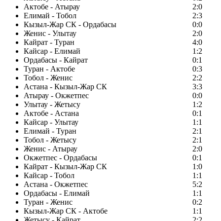
Актобе - Атырау
2:0
Елимай - Тобол
2:3
Кызыл-Жар СК - Ордабасы
0:0
Женис - Улытау
2:0
Кайрат - Туран
4:0
Кайсар - Елимай
1:2
Ордабасы - Кайрат
0:1
Туран - Актобе
0:3
Тобол - Женис
2:2
Астана - Кызыл-Жар СК
3:3
Атырау - Окжетпес
0:0
Улытау - Жетысу
1:2
Актобе - Астана
0:1
Кайсар - Улытау
1:1
Елимай - Туран
2:1
Тобол - Жетысу
2:1
Женис - Атырау
2:0
Окжетпес - Ордабасы
0:1
Кайрат - Кызыл-Жар СК
1:0
Кайсар - Тобол
1:1
Астана - Окжетпес
5:2
Ордабасы - Елимай
1:1
Туран - Женис
0:2
Кызыл-Жар СК - Актобе
1:1
Жетысу - Кайрат
2:2