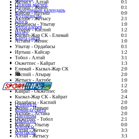
Жетысу - Алтай
0:1
Обзоры матчей
Иртыш - Женис
0:1
Спортивный календарь
Кайсар - Иртыш
0:0
Футболисты
Актобе - Жетысу
2:1
Блоги
Ордабасы - Улытау
1:0
Фотогалерея
Атырау - Каспий
1:2
Видео
Кызыл-Жар СК - Елимай
0:1
Карта сайта
Астана - Женис
1:0
Улытау - Ордабасы
0:1
Иртыш - Кайсар
1:2
Тобол - Алтай
3:1
Есть идея?
Окжетпес - Кайрат
1:3
Сообщить о мероприятии
Елимай - Кызыл-Жар СК
2:0
Каспий - Атырау
Перейти на старый сайт
2:0
Жетысу - Актобе
1:0
Елимай - Атырау
1:2
Кайрат - Окжетпес
5:0
Кызыл-Жар СК - Кайрат
2:4
Ордабасы - Каспий
2:0
О проекте
Женис - Иртыш
0:0
Команда сайта
Актобе - Астана
2:0
Партнеры
Окжетпес - Тобол
2:1
Вакансии
Кайсар - Улытау
0:0
Вопросы
Алтай - Жетысу
3:3
Контакты
Алтай - Жетысу
3:3