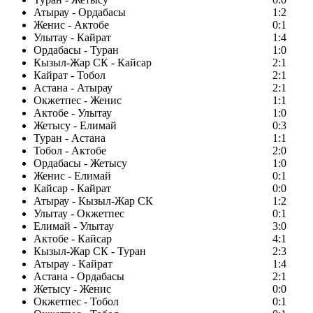
Атырау - Ордабасы
1:2
Женис - Актобе
0:1
Улытау - Кайрат
1:4
Ордабасы - Туран
1:0
Кызыл-Жар СК - Кайсар
2:1
Кайрат - Тобол
2:1
Астана - Атырау
2:1
Окжетпес - Женис
1:1
Актобе - Улытау
1:0
Жетысу - Елимай
0:3
Туран - Астана
1:1
Тобол - Актобе
2:0
Ордабасы - Жетысу
1:0
Женис - Елимай
0:1
Кайсар - Кайрат
0:0
Атырау - Кызыл-Жар СК
1:2
Улытау - Окжетпес
0:1
Елимай - Улытау
3:0
Актобе - Кайсар
4:1
Кызыл-Жар СК - Туран
2:3
Атырау - Кайрат
1:4
Астана - Ордабасы
2:1
Жетысу - Женис
0:0
Окжетпес - Тобол
0:1