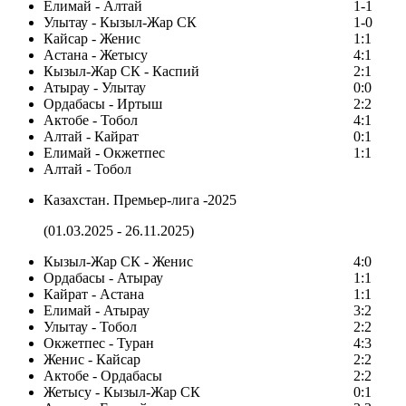
Елимай - Алтай
1-1
Улытау - Кызыл-Жар СК
1-0
Кайсар - Женис
1:1
Астана - Жетысу
4:1
Кызыл-Жар СК - Каспий
2:1
Атырау - Улытау
0:0
Ордабасы - Иртыш
2:2
Актобе - Тобол
4:1
Алтай - Кайрат
0:1
Елимай - Окжетпес
1:1
Алтай - Тобол
Казахстан. Премьер-лига -2025
(01.03.2025 - 26.11.2025)
Кызыл-Жар СК - Женис
4:0
Ордабасы - Атырау
1:1
Кайрат - Астана
1:1
Елимай - Атырау
3:2
Улытау - Тобол
2:2
Окжетпес - Туран
4:3
Женис - Кайсар
2:2
Актобе - Ордабасы
2:2
Жетысу - Кызыл-Жар СК
0:1