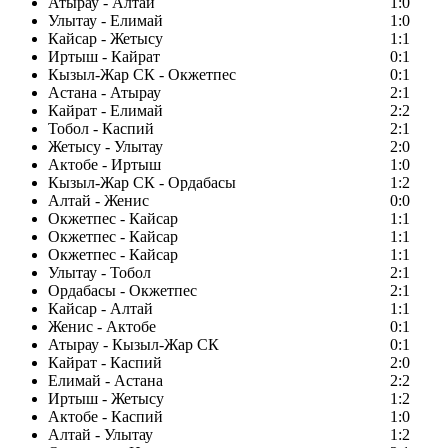
Атырау - Алтай
1:0
Улытау - Елимай
1:0
Кайсар - Жетысу
1:1
Иртыш - Кайрат
0:1
Кызыл-Жар СК - Окжетпес
0:1
Астана - Атырау
2:1
Кайрат - Елимай
2:2
Тобол - Каспий
2:1
Жетысу - Улытау
2:0
Актобе - Иртыш
1:0
Кызыл-Жар СК - Ордабасы
1:2
Алтай - Женис
0:0
Окжетпес - Кайсар
1:1
Окжетпес - Кайсар
1:1
Окжетпес - Кайсар
1:1
Улытау - Тобол
2:1
Ордабасы - Окжетпес
2:1
Кайсар - Алтай
1:1
Женис - Актобе
0:1
Атырау - Кызыл-Жар СК
0:1
Кайрат - Каспий
2:0
Елимай - Астана
2:2
Иртыш - Жетысу
1:2
Актобе - Каспий
1:0
Алтай - Улытау
1:2