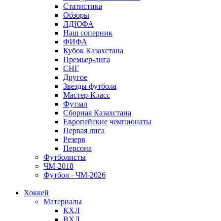
Статистика
Обзоры
ЛДЮФА
Наш соперник
ФИФА
Кубок Казахстана
Премьер-лига
СНГ
Другое
Звезды футбола
Мастер-Класс
Футзал
Сборная Казахстана
Европейские чемпионаты
Первая лига
Резерв
Персона
Футболисты
ЧМ-2018
Футбол - ЧМ-2026
Хоккей
Материалы
КХЛ
ВХЛ