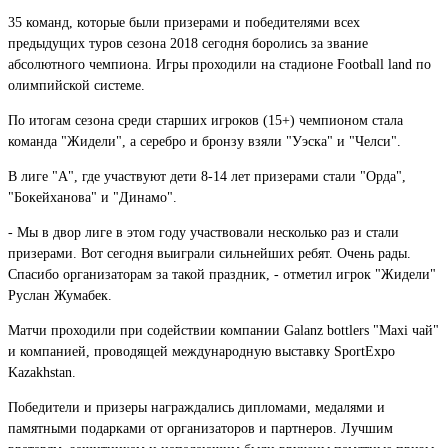
35 команд, которые были призерами и победителями всех
предыдущих туров сезона 2018 сегодня боролись за звание
абсолютного чемпиона. Игры проходили на стадионе Football land по
олимпийской системе.
По итогам сезона среди старших игроков (15+) чемпионом стала
команда "Жидели", а серебро и бронзу взяли "Уэска" и "Челси".
В лиге "А", где участвуют дети 8-14 лет призерами стали "Орда",
"Бокейханова" и "Динамо".
- Мы в двор лиге в этом году участвовали несколько раз и стали
призерами. Вот сегодня выиграли сильнейших ребят. Очень рады.
Спасибо организаторам за такой праздник, - отметил игрок "Жидели"
Руслан Жумабек.
Матчи проходили при содействии компании Galanz bottlers "Мaxi чай"
и компанией, проводящей международную выставку SportExpo
Kazakhstan.
Победители и призеры награждались дипломами, медалями и
памятными подарками от организаторов и партнеров. Лучшим