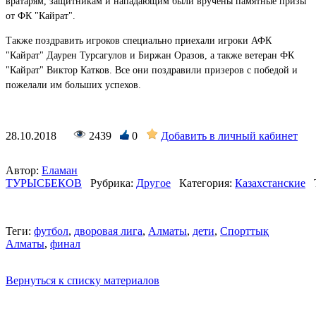
вратарям, защитникам и нападающим были вручены памятные призы
от ФК "Кайрат".
Также поздравить игроков специально приехали игроки АФК
"Кайрат" Даурен Турсагулов и Биржан Оразов, а также ветеран ФК
"Кайрат" Виктор Катков. Все они поздравили призеров с победой и
пожелали им больших успехов.
28.10.2018
2439
0
Добавить в личный кабинет
Автор:
Еламан
ТУРЫСБЕКОВ
Рубрика:
Другое
Категория:
Казахстанские
Теги:
футбол
,
дворовая лига
,
Алматы
,
дети
,
Спорттық
Алматы
,
финал
Вернуться к списку материалов