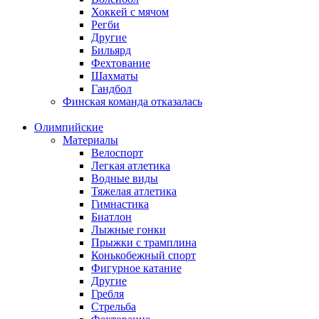
Хоккей с мячом
Регби
Другие
Бильярд
Фехтование
Шахматы
Гандбол
Финская команда отказалась
Олимпийские
Материалы
Велоспорт
Легкая атлетика
Водные виды
Тяжелая атлетика
Гимнастика
Биатлон
Лыжные гонки
Прыжки с трамплина
Конькобежный спорт
Фигурное катание
Другие
Гребля
Стрельба