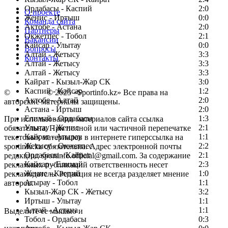
Ордабасы - Каспий
2:0
О проекте
Женис - Иртыш
0:0
Команда сайта
Актобе - Астана
2:0
Партнеры
Окжетпес - Тобол
2:1
Вакансии
Кайсар - Улытау
0:0
Вопросы
Алтай - Жетысу
3:3
Контакты
Алтай - Жетысу
3:3
Алтай - Жетысу
3:3
Кайрат - Кызыл-Жар СК
3:0
Каспий - Кайсар
1:2
©
Copyright
© 2025 «Sportinfo.kz» Все права на
Актобе - Алтай
2:0
авторские материалы защищены.
Астана - Иртыш
2:0
Елимай - Ордабасы
1:3
При использовании материалов сайта ссылка
Улытау - Женис
2:1
обязательна. При полной или частичной перепечатке
Кайрат - Атырау
1:1
текстовых материалов в интернете гиперссылка на
Жетысу - Окжетпес
2:2
sportinfo.kz обязательна. Адрес электронной почты
Ордабасы - Кайрат
2:1
редакции: sportinfo.official@gmail.com. За содержание
Кайсар - Елимай
2:3
рекламных публикаций ответственность несет
Женис - Каспий
1:0
рекламодатель. Редакция не всегда разделяет мнение
Атырау - Тобол
1:1
авторов.
Кызыл-Жар СК - Жетысу
3:2
Заметили ошибку в тексте?
Иртыш - Улытау
1:1
Алтай - Астана
1:1
Выделите ее мышью и
Тобол - Ордабасы
0:3