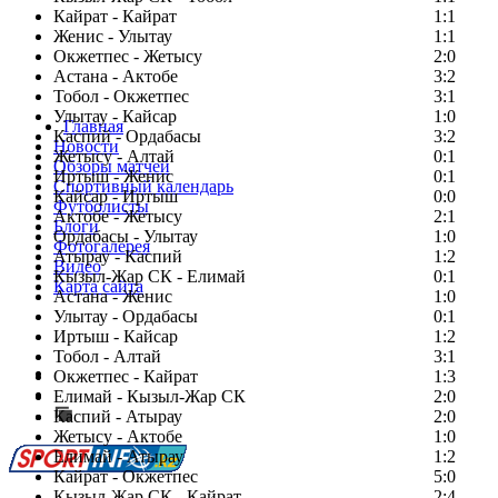
Кайрат - Кайрат
1:1
Женис - Улытау
1:1
Окжетпес - Жетысу
2:0
Астана - Актобе
3:2
Тобол - Окжетпес
3:1
Улытау - Кайсар
1:0
Главная
Каспий - Ордабасы
3:2
Новости
Жетысу - Алтай
0:1
Обзоры матчей
Иртыш - Женис
0:1
Спортивный календарь
Кайсар - Иртыш
0:0
Футболисты
Актобе - Жетысу
2:1
Блоги
Ордабасы - Улытау
1:0
Фотогалерея
Атырау - Каспий
1:2
Видео
Кызыл-Жар СК - Елимай
0:1
Карта сайта
Астана - Женис
1:0
Улытау - Ордабасы
0:1
Иртыш - Кайсар
1:2
Тобол - Алтай
3:1
Есть идея?
Окжетпес - Кайрат
1:3
Сообщить о мероприятии
Елимай - Кызыл-Жар СК
2:0
Каспий - Атырау
Перейти на старый сайт
2:0
Жетысу - Актобе
1:0
Елимай - Атырау
1:2
Кайрат - Окжетпес
5:0
Кызыл-Жар СК - Кайрат
2:4