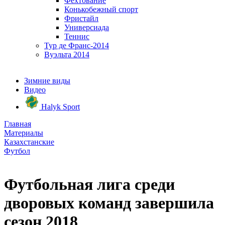
Фехтование
Конькобежный спорт
Фристайл
Универсиада
Теннис
Тур де Франс-2014
Вуэльта 2014
Зимние виды
Видео
Halyk Sport
Главная
Материалы
Казахстанские
Футбол
Футбольная лига среди
дворовых команд завершила
сезон 2018