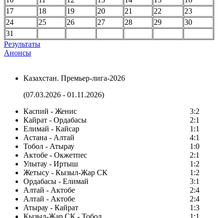
17
18
19
20
21
22
23
24
25
26
27
28
29
30
31
Результаты
Анонсы
Казахстан. Премьер-лига-2026
(07.03.2026 - 01.11.2026)
Каспий - Женис
3:2
Кайрат - Ордабасы
2:1
Елимай - Кайсар
1:1
Астана - Алтай
4:1
Тобол - Атырау
1:0
Актобе - Окжетпес
2:1
Улытау - Иртыш
1:2
Жетысу - Кызыл-Жар СК
1:2
Ордабасы - Елимай
3:1
Алтай - Актобе
2:4
Алтай - Актобе
2:4
Атырау - Кайрат
1:3
Кызыл-Жар СК - Тобол
1:1