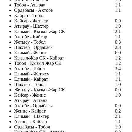
Тобол - Атырау
1:1
Ордабасы - Актобе
1:1
Кайрат - Тобол
Кайсар - Жетысу
0:0
Атырау - Шахтер
1:0
Елимай - Кызыл-Жар СК
2:1
Актобе - Кайсар
1:1
Жетысу - Тобол
0:3
Шахтер - Ордабасы
2:3
Елимай - Женис
6:0
Кызыл-Жар СК - Кайрат
1:2
Тобол - Кызыл-Жар СК
1:2
Актобе - Тобол
3:4
Елимай - Жетысу
1:1
Елимай - Кайрат
1:1
Шахтер - Тобол
1:0
Жетысу - Кызыл-Жар СК
0:0
Кайсар - Женис
1:0
Атырау - Астана
Актобе - Ордабасы
0:0
Женис - Кайрат
0:2
Елимай - Шахтер
2:1
Астана - Кайсар
1:1
Ордабасы - Тобол
1:0