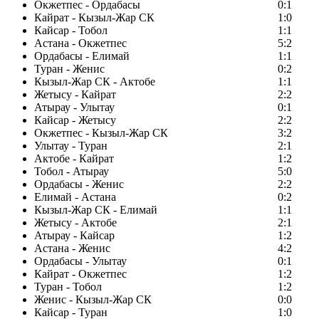
Окжетпес - Ордабасы
0:1
Кайрат - Кызыл-Жар СК
1:0
Кайсар - Тобол
1:1
Астана - Окжетпес
5:2
Ордабасы - Елимай
1:1
Туран - Женис
0:2
Кызыл-Жар СК - Актобе
1:1
Жетысу - Кайрат
2:2
Атырау - Улытау
0:1
Кайсар - Жетысу
2:2
Окжетпес - Кызыл-Жар СК
3:2
Улытау - Туран
2:1
Актобе - Кайрат
1:2
Тобол - Атырау
5:0
Ордабасы - Женис
2:2
Елимай - Астана
0:2
Кызыл-Жар СК - Елимай
1:1
Жетысу - Актобе
2:1
Атырау - Кайсар
1:2
Астана - Женис
4:2
Ордабасы - Улытау
0:1
Кайрат - Окжетпес
1:2
Туран - Тобол
1:2
Женис - Кызыл-Жар СК
0:0
Кайсар - Туран
1:0