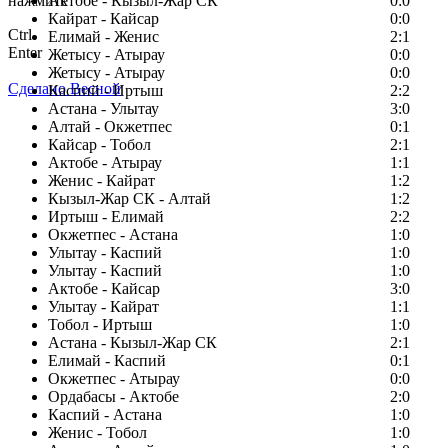
нажмите
Актобе - Кызыл-Жар СК
0:0
Кайрат - Кайсар
0:0
Ctrl
Елимай - Женис
2:1
Enter
Жетысу - Атырау
0:0
Жетысу - Атырау
0:0
Сделано Весной
Каспий - Иртыш
2:2
Астана - Улытау
3:0
Алтай - Окжетпес
0:1
Кайсар - Тобол
2:1
Актобе - Атырау
1:1
Женис - Кайрат
1:2
Кызыл-Жар СК - Алтай
1:2
Иртыш - Елимай
2:2
Окжетпес - Астана
1:0
Улытау - Каспий
1:0
Улытау - Каспий
1:0
Актобе - Кайсар
3:0
Улытау - Кайрат
1:1
Тобол - Иртыш
1:0
Астана - Кызыл-Жар СК
2:1
Елимай - Каспий
0:1
Окжетпес - Атырау
0:0
Ордабасы - Актобе
2:0
Каспий - Астана
1:0
Женис - Тобол
1:0