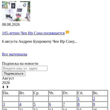
08.08.2026
105-летию Чен Ир Сона посвящается
6 августа Андрею Буировичу Чен Ир Сону...
Все материалы
Подписка на новости
Подписаться
Август
2026
Пн.
Вт.
Ср.
Чт.
Пт.
Сб.
Вс.
1
2
3
4
5
6
7
8
9
10
11
12
13
14
15
16