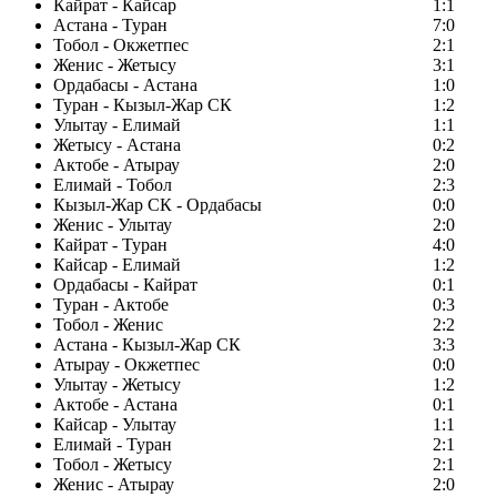
Кайрат - Кайсар
1:1
Астана - Туран
7:0
Тобол - Окжетпес
2:1
Женис - Жетысу
3:1
Ордабасы - Астана
1:0
Туран - Кызыл-Жар СК
1:2
Улытау - Елимай
1:1
Жетысу - Астана
0:2
Актобе - Атырау
2:0
Елимай - Тобол
2:3
Кызыл-Жар СК - Ордабасы
0:0
Женис - Улытау
2:0
Кайрат - Туран
4:0
Кайсар - Елимай
1:2
Ордабасы - Кайрат
0:1
Туран - Актобе
0:3
Тобол - Женис
2:2
Астана - Кызыл-Жар СК
3:3
Атырау - Окжетпес
0:0
Улытау - Жетысу
1:2
Актобе - Астана
0:1
Кайсар - Улытау
1:1
Елимай - Туран
2:1
Тобол - Жетысу
2:1
Женис - Атырау
2:0