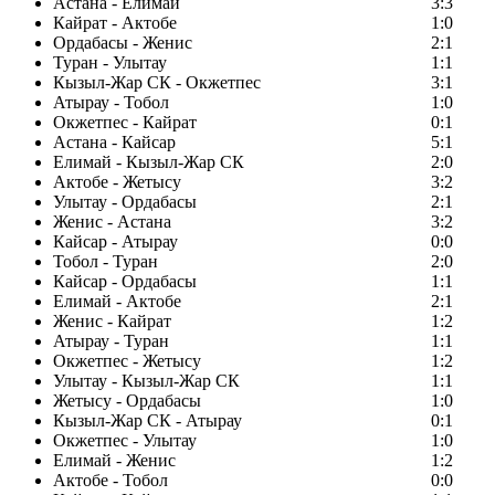
Астана - Елимай
3:3
Кайрат - Актобе
1:0
Ордабасы - Женис
2:1
Туран - Улытау
1:1
Кызыл-Жар СК - Окжетпес
3:1
Атырау - Тобол
1:0
Окжетпес - Кайрат
0:1
Астана - Кайсар
5:1
Елимай - Кызыл-Жар СК
2:0
Актобе - Жетысу
3:2
Улытау - Ордабасы
2:1
Женис - Астана
3:2
Кайсар - Атырау
0:0
Тобол - Туран
2:0
Кайсар - Ордабасы
1:1
Елимай - Актобе
2:1
Женис - Кайрат
1:2
Атырау - Туран
1:1
Окжетпес - Жетысу
1:2
Улытау - Кызыл-Жар СК
1:1
Жетысу - Ордабасы
1:0
Кызыл-Жар СК - Атырау
0:1
Окжетпес - Улытау
1:0
Елимай - Женис
1:2
Актобе - Тобол
0:0