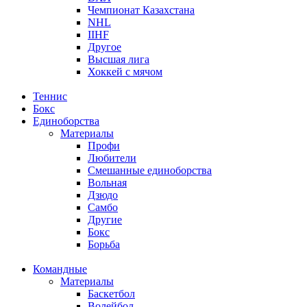
Чемпионат Казахстана
NHL
IIHF
Другое
Высшая лига
Хоккей с мячом
Теннис
Бокс
Единоборства
Материалы
Профи
Любители
Смешанные единоборства
Вольная
Дзюдо
Самбо
Другие
Бокс
Борьба
Командные
Материалы
Баскетбол
Волейбол