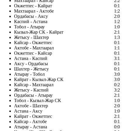
Махтаарал - Кайсар
2:2
Окжетпес - Кайрат
0:1
Махтаарал - Актобе
1:2
Ордабасы - Аксу
2:0
Каспий - Астана
1:2
Тобол - Атырау
1:0
Кызыл-Жар СК - Кайрат
2:1
Жетысу - Шахтер
1:3
Кайсар - Окжетпес
0:1
Актобе - Махтаарал
1:1
Окжетпес - Кайсар
0:1
Астана - Каспий
3:1
Аксу - Ордабасы
0:1
Шахтер - Жетысу
0:1
Атырау - Тобол
3:0
Кайрат - Кызыл-Жар СК
3:0
Кайсар - Махтаарал
0:2
Жетысу - Каспий
3:2
Ордабасы - Атырау
2:1
Тобол - Кызыл-Жар СК
1:0
Актобе - Шахтер
2:0
Астана - Аксу
1:0
Кайрат - Окжетпес
2:1
Кайсар - Актобе
0:1
Атырау - Астана
0:0