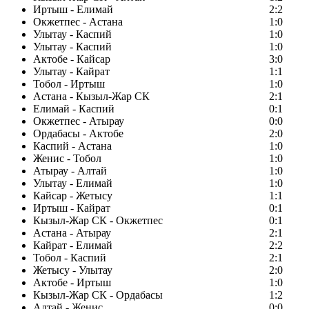
Иртыш - Елимай
2:2
Окжетпес - Астана
1:0
Улытау - Каспий
1:0
Улытау - Каспий
1:0
Актобе - Кайсар
3:0
Улытау - Кайрат
1:1
Тобол - Иртыш
1:0
Астана - Кызыл-Жар СК
2:1
Елимай - Каспий
0:1
Окжетпес - Атырау
0:0
Ордабасы - Актобе
2:0
Каспий - Астана
1:0
Женис - Тобол
1:0
Атырау - Алтай
1:0
Улытау - Елимай
1:0
Кайсар - Жетысу
1:1
Иртыш - Кайрат
0:1
Кызыл-Жар СК - Окжетпес
0:1
Астана - Атырау
2:1
Кайрат - Елимай
2:2
Тобол - Каспий
2:1
Жетысу - Улытау
2:0
Актобе - Иртыш
1:0
Кызыл-Жар СК - Ордабасы
1:2
Алтай - Женис
0:0