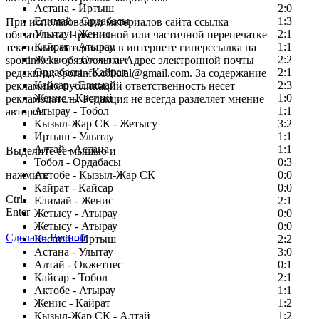
Астана - Иртыш
2:0
Елимай - Ордабасы
1:3
При использовании материалов сайта ссылка
Улытау - Женис
2:1
обязательна. При полной или частичной перепечатке
Кайрат - Атырау
1:1
текстовых материалов в интернете гиперссылка на
Жетысу - Окжетпес
2:2
sportinfo.kz обязательна. Адрес электронной почты
Ордабасы - Кайрат
2:1
редакции: sportinfo.official@gmail.com. За содержание
Кайсар - Елимай
2:3
рекламных публикаций ответственность несет
Женис - Каспий
1:0
рекламодатель. Редакция не всегда разделяет мнение
Атырау - Тобол
1:1
авторов.
Кызыл-Жар СК - Жетысу
3:2
Заметили ошибку в тексте?
Иртыш - Улытау
1:1
Алтай - Астана
1:1
Выделите ее мышью и
Тобол - Ордабасы
0:3
нажмите
Актобе - Кызыл-Жар СК
0:0
Кайрат - Кайсар
0:0
Ctrl
Елимай - Женис
2:1
Enter
Жетысу - Атырау
0:0
Жетысу - Атырау
0:0
Сделано Весной
Каспий - Иртыш
2:2
Астана - Улытау
3:0
Алтай - Окжетпес
0:1
Кайсар - Тобол
2:1
Актобе - Атырау
1:1
Женис - Кайрат
1:2
Кызыл-Жар СК - Алтай
1:2