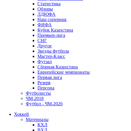
Статистика
Обзоры
ЛДЮФА
Наш соперник
ФИФА
Кубок Казахстана
Премьер-лига
СНГ
Другое
Звезды футбола
Мастер-Класс
Футзал
Сборная Казахстана
Европейские чемпионаты
Первая лига
Резерв
Персона
Футболисты
ЧМ-2018
Футбол - ЧМ-2026
Хоккей
Материалы
КХЛ
ВХЛ