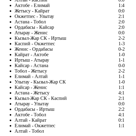
Актобе - Елимай
1:4
Жетысу - Кайрат
0:0
Окжетпес - Улытау
2:1
Астана - Тобол
2:0
Ордабасы - Кайсар
2:0
Атырау - Женис
0:0
Кызыл-Жар СК - Иртыш
2-2
Каспий - Окжетпес
1-3
Женис - Ордабасы
0-2
Кайрат - Актобе
1-0
Иртыш - Атырау
1-1
Кайсар - Астана
0-0
Тобол - Жетысу
2-2
Елимай - Алтай
1-1
Улытау - Кызыл-Жар СК
1-0
Кайсар - Женис
1:1
Астана - Жетысу
4:1
Кызыл-Жар СК - Каспий
2:1
Атырау - Улытау
0:0
Ордабасы - Иртыш
2:2
Актобе - Тобол
4:1
Алтай - Кайрат
0:1
Елимай - Окжетпес
1:1
Алтай - Тобол