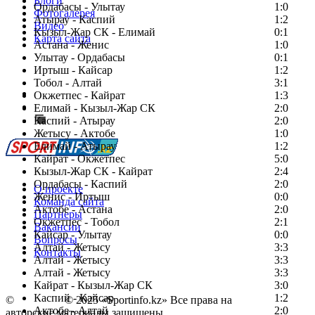
Блоги
Ордабасы - Улытау
1:0
Фотогалерея
Атырау - Каспий
1:2
Видео
Кызыл-Жар СК - Елимай
0:1
Карта сайта
Астана - Женис
1:0
Улытау - Ордабасы
0:1
Иртыш - Кайсар
1:2
Тобол - Алтай
3:1
Есть идея?
Окжетпес - Кайрат
1:3
Сообщить о мероприятии
Елимай - Кызыл-Жар СК
2:0
Каспий - Атырау
Перейти на старый сайт
2:0
Жетысу - Актобе
1:0
Елимай - Атырау
1:2
Кайрат - Окжетпес
5:0
Кызыл-Жар СК - Кайрат
2:4
Ордабасы - Каспий
2:0
О проекте
Женис - Иртыш
0:0
Команда сайта
Актобе - Астана
2:0
Партнеры
Окжетпес - Тобол
2:1
Вакансии
Кайсар - Улытау
0:0
Вопросы
Алтай - Жетысу
3:3
Контакты
Алтай - Жетысу
3:3
Алтай - Жетысу
3:3
Кайрат - Кызыл-Жар СК
3:0
Каспий - Кайсар
1:2
©
Copyright
© 2025 «Sportinfo.kz» Все права на
Актобе - Алтай
2:0
авторские материалы защищены.