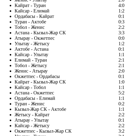
Кайрат - Туран
4:0
Кайсар - Елимай
1:2
Ордабасы - Кайрат
0:1
Туран - Актобе
0:3
Тобол - Женис
2:2
Астана - Кызыл-Жар СК
3:3
Атырау - Окжетпес
0:0
Улытау - Жетысу
1:2
Актобе - Астана
0:1
Кайсар - Улытау
1:1
Елимай - Туран
2:1
Тобол - Жетысу
2:1
Женис - Атырау
2:0
Окжетпес - Ордабасы
0:1
Кайрат - Кызыл-Жар СК
1:0
Кайсар - Тобол
1:1
Астана - Окжетпес
5:2
Ордабасы - Елимай
1:1
Туран - Женис
0:2
Кызыл-Жар СК - Актобе
1:1
Жетысу - Кайрат
2:2
Атырау - Улытау
0:1
Кайсар - Жетысу
2:2
Окжетпес - Кызыл-Жар СК
3:2