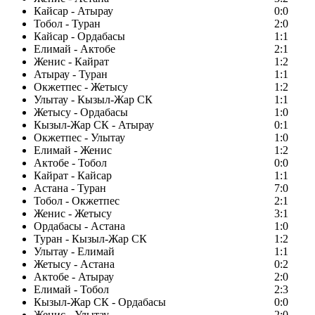
Кайсар - Атырау
0:0
Тобол - Туран
2:0
Кайсар - Ордабасы
1:1
Елимай - Актобе
2:1
Женис - Кайрат
1:2
Атырау - Туран
1:1
Окжетпес - Жетысу
1:2
Улытау - Кызыл-Жар СК
1:1
Жетысу - Ордабасы
1:0
Кызыл-Жар СК - Атырау
0:1
Окжетпес - Улытау
1:0
Елимай - Женис
1:2
Актобе - Тобол
0:0
Кайрат - Кайсар
1:1
Астана - Туран
7:0
Тобол - Окжетпес
2:1
Женис - Жетысу
3:1
Ордабасы - Астана
1:0
Туран - Кызыл-Жар СК
1:2
Улытау - Елимай
1:1
Жетысу - Астана
0:2
Актобе - Атырау
2:0
Елимай - Тобол
2:3
Кызыл-Жар СК - Ордабасы
0:0
Женис - Улытау
2:0