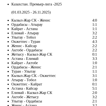
Казахстан. Премьер-лига -2025
(01.03.2025 - 26.11.2025)
Кызыл-Жар СК - Женис
4:0
Ордабасы - Атырау
1:1
Кайрат - Астана
1:1
Елимай - Атырау
3:2
Улытау - Тобол
2:2
Окжетпес - Туран
4:3
Женис - Кайсар
2:2
Актобе - Ордабасы
2:2
Жетысу - Кызыл-Жар СК
0:1
Астана - Елимай
3:3
Кайрат - Актобе
1:0
Ордабасы - Женис
2:1
Туран - Улытау
1:1
Кызыл-Жар СК - Окжетпес
3:1
Атырау - Тобол
1:0
Окжетпес - Кайрат
0:1
Астана - Кайсар
5:1
Елимай - Кызыл-Жар СК
2:0
Актобе - Жетысу
3:2
Улытау - Ордабасы
2:1
Женис - Астана
3:2