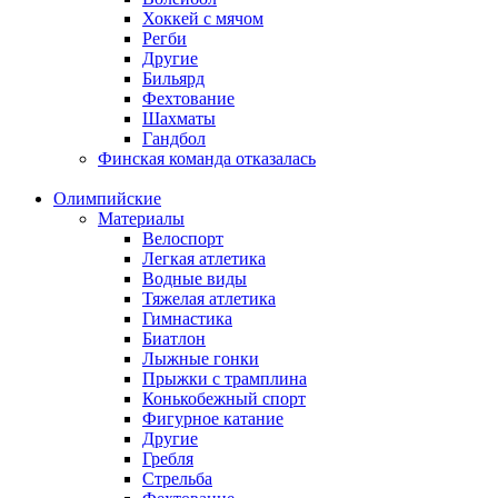
Хоккей с мячом
Регби
Другие
Бильярд
Фехтование
Шахматы
Гандбол
Финская команда отказалась
Олимпийские
Материалы
Велоспорт
Легкая атлетика
Водные виды
Тяжелая атлетика
Гимнастика
Биатлон
Лыжные гонки
Прыжки с трамплина
Конькобежный спорт
Фигурное катание
Другие
Гребля
Стрельба