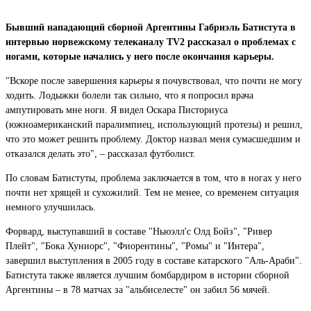
Бывший нападающий сборной Аргентины Габриэль Батистута в
интервью норвежскому телеканалу TV2 рассказал о проблемах с
ногами, которые начались у него после окончания карьеры.
"Вскоре после завершения карьеры я почувствовал, что почти не могу
ходить. Лодыжки болели так сильно, что я попросил врача
ампутировать мне ноги. Я видел Оскара Писториуса
(южноамериканский паралимпиец, использующий протезы) и решил,
что это может решить проблему. Доктор назвал меня сумасшедшим и
отказался делать это", – рассказал футболист.
По словам Батистуты, проблема заключается в том, что в ногах у него
почти нет хрящей и сухожилий. Тем не менее, со временем ситуация
немного улучшилась.
Форвард, выступавший в составе "Ньюэлл'с Олд Бойз", "Ривер
Плейт", "Бока Хуниорс", "Фиорентины", "Ромы" и "Интера",
завершил выступления в 2005 году в составе катарского "Аль-Араби".
Батистута также является лучшим бомбардиром в истории сборной
Аргентины – в 78 матчах за "альбиселесте" он забил 56 мячей.