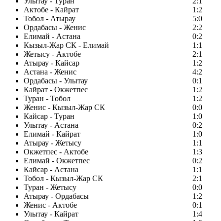
Улытау - Туран
2:1
Актобе - Кайрат
1:2
Тобол - Атырау
5:0
Ордабасы - Женис
2:2
Елимай - Астана
0:2
Кызыл-Жар СК - Елимай
1:1
Жетысу - Актобе
2:1
Атырау - Кайсар
1:2
Астана - Женис
4:2
Ордабасы - Улытау
0:1
Кайрат - Окжетпес
1:2
Туран - Тобол
1:2
Женис - Кызыл-Жар СК
0:0
Кайсар - Туран
1:0
Улытау - Астана
0:2
Елимай - Кайрат
1:0
Атырау - Жетысу
1:1
Окжетпес - Актобе
1:3
Елимай - Окжетпес
0:2
Кайсар - Астана
1:1
Тобол - Кызыл-Жар СК
2:1
Туран - Жетысу
0:0
Атырау - Ордабасы
1:2
Женис - Актобе
0:1
Улытау - Кайрат
1:4