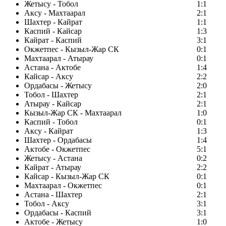
Жетысу - Тобол
1:1
Аксу - Махтаарал
2:1
Шахтер - Кайрат
1:1
Каспий - Кайсар
1:3
Кайрат - Каспий
3:1
Окжетпес - Кызыл-Жар СК
0:1
Махтаарал - Атырау
0:1
Астана - Актобе
1:4
Кайсар - Аксу
2:2
Ордабасы - Жетысу
2:0
Тобол - Шахтер
2:1
Атырау - Кайсар
2:1
Кызыл-Жар СК - Махтаарал
1:0
Каспий - Тобол
0:1
Аксу - Кайрат
1:3
Шахтер - Ордабасы
1:4
Актобе - Окжетпес
5:1
Жетысу - Астана
0:2
Кайрат - Атырау
2:2
Кайсар - Кызыл-Жар СК
0:1
Махтаарал - Окжетпес
0:1
Астана - Шахтер
2:1
Тобол - Аксу
3:1
Ордабасы - Каспий
3:1
Актобе - Жетысу
1:0