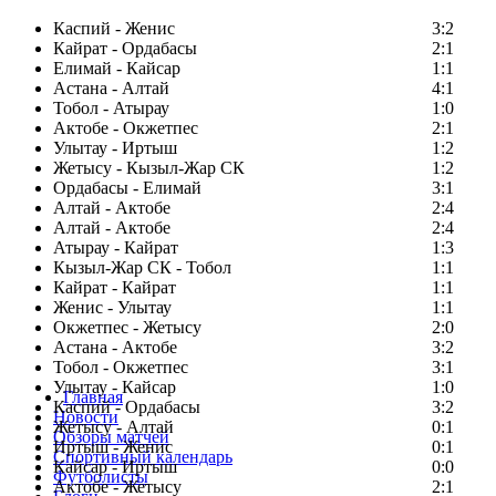
Каспий - Женис
3:2
Кайрат - Ордабасы
2:1
Елимай - Кайсар
1:1
Астана - Алтай
4:1
Тобол - Атырау
1:0
Актобе - Окжетпес
2:1
Улытау - Иртыш
1:2
Жетысу - Кызыл-Жар СК
1:2
Ордабасы - Елимай
3:1
Алтай - Актобе
2:4
Алтай - Актобе
2:4
Атырау - Кайрат
1:3
Кызыл-Жар СК - Тобол
1:1
Кайрат - Кайрат
1:1
Женис - Улытау
1:1
Окжетпес - Жетысу
2:0
Астана - Актобе
3:2
Тобол - Окжетпес
3:1
Улытау - Кайсар
1:0
Главная
Каспий - Ордабасы
3:2
Новости
Жетысу - Алтай
0:1
Обзоры матчей
Иртыш - Женис
0:1
Спортивный календарь
Кайсар - Иртыш
0:0
Футболисты
Актобе - Жетысу
2:1