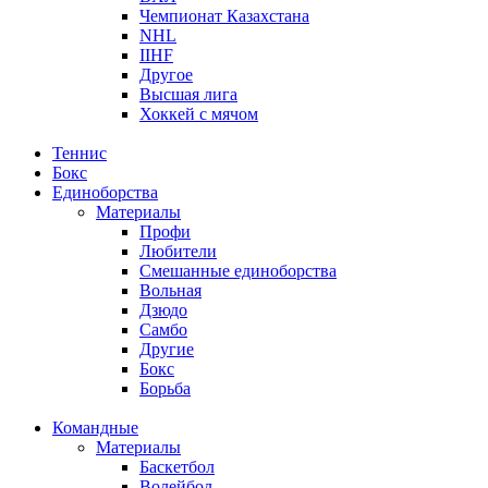
Чемпионат Казахстана
NHL
IIHF
Другое
Высшая лига
Хоккей с мячом
Теннис
Бокс
Единоборства
Материалы
Профи
Любители
Смешанные единоборства
Вольная
Дзюдо
Самбо
Другие
Бокс
Борьба
Командные
Материалы
Баскетбол
Волейбол