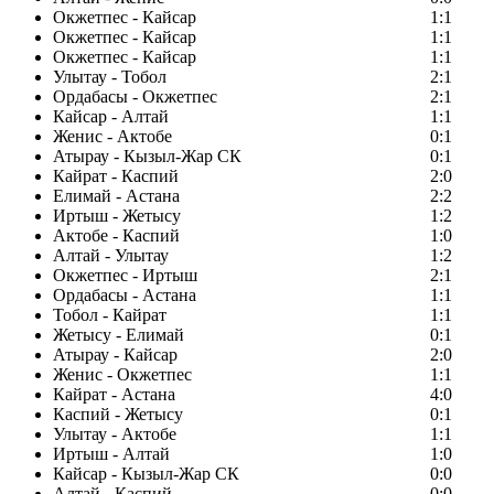
Окжетпес - Кайсар
1:1
Окжетпес - Кайсар
1:1
Окжетпес - Кайсар
1:1
Улытау - Тобол
2:1
Ордабасы - Окжетпес
2:1
Кайсар - Алтай
1:1
Женис - Актобе
0:1
Атырау - Кызыл-Жар СК
0:1
Кайрат - Каспий
2:0
Елимай - Астана
2:2
Иртыш - Жетысу
1:2
Актобе - Каспий
1:0
Алтай - Улытау
1:2
Окжетпес - Иртыш
2:1
Ордабасы - Астана
1:1
Тобол - Кайрат
1:1
Жетысу - Елимай
0:1
Атырау - Кайсар
2:0
Женис - Окжетпес
1:1
Кайрат - Астана
4:0
Каспий - Жетысу
0:1
Улытау - Актобе
1:1
Иртыш - Алтай
1:0
Кайсар - Кызыл-Жар СК
0:0
Алтай - Каспий
0:0