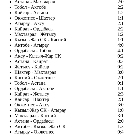
Астана - Махтаарал
2:0
Тобол - Актобе
2:2
Кайсар - Астана
1:2
Окжетпес - Шахтер
1:1
Атырау - Аксу
2:1
Кайрат - Ордабасы
2:2
Махтаарал - Жетысу
1:2
Кызыл-Жар СК - Каспий
1:1
Актобе - Атырау
4:0
Ордабасы - Тобол
4:1
Аксу - Кызыл-Жар СК
0:2
Астана - Кайрат
0:3
Жетысу - Кайсар
0:2
Шахтер - Махтаарал
3:0
Каспий - Окжетпес
2:1
Тобол - Астана
0:1
Ордабасы - Актобе
1:1
Кайрат - Жетысу
2:3
Кайсар - Шахтер
2:1
Окжетпес - Аксу
3:0
Кызыл-Жар СК - Атырау
1:0
Махтаарал - Каспий
3:1
Астана - Ордабасы
2:0
Актобе - Кызыл-Жар СК
1:3
Атырау - Окжетпес
0:4