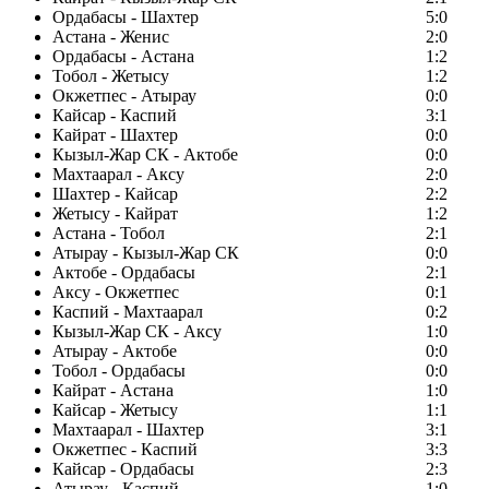
Ордабасы - Шахтер
5:0
Астана - Женис
2:0
Ордабасы - Астана
1:2
Тобол - Жетысу
1:2
Окжетпес - Атырау
0:0
Кайсар - Каспий
3:1
Кайрат - Шахтер
0:0
Кызыл-Жар СК - Актобе
0:0
Махтаарал - Аксу
2:0
Шахтер - Кайсар
2:2
Жетысу - Кайрат
1:2
Астана - Тобол
2:1
Атырау - Кызыл-Жар СК
0:0
Актобе - Ордабасы
2:1
Аксу - Окжетпес
0:1
Каспий - Махтаарал
0:2
Кызыл-Жар СК - Аксу
1:0
Атырау - Актобе
0:0
Тобол - Ордабасы
0:0
Кайрат - Астана
1:0
Кайсар - Жетысу
1:1
Махтаарал - Шахтер
3:1
Окжетпес - Каспий
3:3
Кайсар - Ордабасы
2:3
Атырау - Каспий
1:0