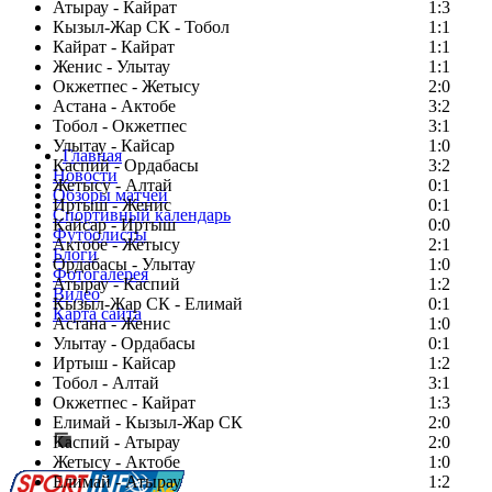
Атырау - Кайрат
1:3
Кызыл-Жар СК - Тобол
1:1
Кайрат - Кайрат
1:1
Женис - Улытау
1:1
Окжетпес - Жетысу
2:0
Астана - Актобе
3:2
Тобол - Окжетпес
3:1
Улытау - Кайсар
1:0
Главная
Каспий - Ордабасы
3:2
Новости
Жетысу - Алтай
0:1
Обзоры матчей
Иртыш - Женис
0:1
Спортивный календарь
Кайсар - Иртыш
0:0
Футболисты
Актобе - Жетысу
2:1
Блоги
Ордабасы - Улытау
1:0
Фотогалерея
Атырау - Каспий
1:2
Видео
Кызыл-Жар СК - Елимай
0:1
Карта сайта
Астана - Женис
1:0
Улытау - Ордабасы
0:1
Иртыш - Кайсар
1:2
Тобол - Алтай
3:1
Есть идея?
Окжетпес - Кайрат
1:3
Сообщить о мероприятии
Елимай - Кызыл-Жар СК
2:0
Каспий - Атырау
Перейти на старый сайт
2:0
Жетысу - Актобе
1:0
Елимай - Атырау
1:2