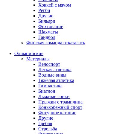
Хоккей с мячом
Регби
Другие
Бильярд
Фехтование
Шахматы
Гандбол
Финская команда отказалась
Олимпийские
Материалы
Велоспорт
Легкая атлетика
Водные виды
Тяжелая атлетика
Гимнастика
Биатлон
Лыжные гонки
Прыжки с трамплина
Конькобежный спорт
Фигурное катание
Другие
Гребля
Стрельба