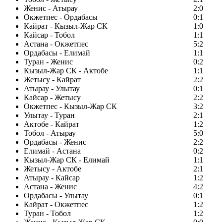
Женис - Атырау
2:0
Окжетпес - Ордабасы
0:1
Кайрат - Кызыл-Жар СК
1:0
Кайсар - Тобол
1:1
Астана - Окжетпес
5:2
Ордабасы - Елимай
1:1
Туран - Женис
0:2
Кызыл-Жар СК - Актобе
1:1
Жетысу - Кайрат
2:2
Атырау - Улытау
0:1
Кайсар - Жетысу
2:2
Окжетпес - Кызыл-Жар СК
3:2
Улытау - Туран
2:1
Актобе - Кайрат
1:2
Тобол - Атырау
5:0
Ордабасы - Женис
2:2
Елимай - Астана
0:2
Кызыл-Жар СК - Елимай
1:1
Жетысу - Актобе
2:1
Атырау - Кайсар
1:2
Астана - Женис
4:2
Ордабасы - Улытау
0:1
Кайрат - Окжетпес
1:2
Туран - Тобол
1:2