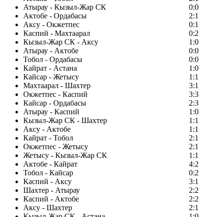
Атырау - Кызыл-Жар СК
0:0
Актобе - Ордабасы
2:1
Аксу - Окжетпес
0:1
Каспий - Махтаарал
0:2
Кызыл-Жар СК - Аксу
1:0
Атырау - Актобе
0:0
Тобол - Ордабасы
0:0
Кайрат - Астана
1:0
Кайсар - Жетысу
1:1
Махтаарал - Шахтер
3:1
Окжетпес - Каспий
3:3
Кайсар - Ордабасы
2:3
Атырау - Каспий
1:0
Кызыл-Жар СК - Шахтер
1:1
Аксу - Актобе
1:1
Кайрат - Тобол
2:1
Окжетпес - Жетысу
2:1
Жетысу - Кызыл-Жар СК
1:1
Актобе - Кайрат
4:2
Тобол - Кайсар
0:2
Каспий - Аксу
3:1
Шахтер - Атырау
2:2
Каспий - Актобе
2:2
Аксу - Шахтер
2:1
Кызыл-Жар СК - Астана
1:0