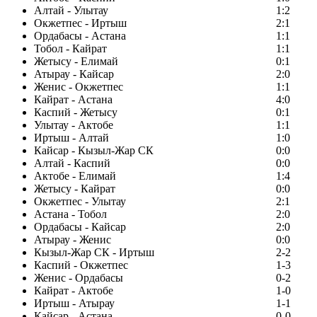
Алтай - Улытау
1:2
Окжетпес - Иртыш
2:1
Ордабасы - Астана
1:1
Тобол - Кайрат
1:1
Жетысу - Елимай
0:1
Атырау - Кайсар
2:0
Женис - Окжетпес
1:1
Кайрат - Астана
4:0
Каспий - Жетысу
0:1
Улытау - Актобе
1:1
Иртыш - Алтай
1:0
Кайсар - Кызыл-Жар СК
0:0
Алтай - Каспий
0:0
Актобе - Елимай
1:4
Жетысу - Кайрат
0:0
Окжетпес - Улытау
2:1
Астана - Тобол
2:0
Ордабасы - Кайсар
2:0
Атырау - Женис
0:0
Кызыл-Жар СК - Иртыш
2-2
Каспий - Окжетпес
1-3
Женис - Ордабасы
0-2
Кайрат - Актобе
1-0
Иртыш - Атырау
1-1
Кайсар - Астана
0-0