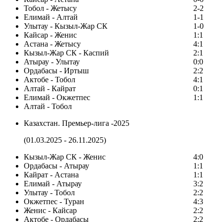
Тобол - Жетысу
2-2
Елимай - Алтай
1-1
Улытау - Кызыл-Жар СК
1-0
Кайсар - Женис
1:1
Астана - Жетысу
4:1
Кызыл-Жар СК - Каспий
2:1
Атырау - Улытау
0:0
Ордабасы - Иртыш
2:2
Актобе - Тобол
4:1
Алтай - Кайрат
0:1
Елимай - Окжетпес
1:1
Алтай - Тобол
Казахстан. Премьер-лига -2025
(01.03.2025 - 26.11.2025)
Кызыл-Жар СК - Женис
4:0
Ордабасы - Атырау
1:1
Кайрат - Астана
1:1
Елимай - Атырау
3:2
Улытау - Тобол
2:2
Окжетпес - Туран
4:3
Женис - Кайсар
2:2
Актобе - Ордабасы
2:2