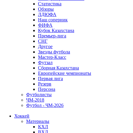
Статистика
Обзоры
ЛДЮФА
Наш соперник
ФИФА
Кубок Казахстана
Премьер-лига
СНГ
Другое
Звезды футбола
Мастер-Класс
Футзал
Сборная Казахстана
Европейские чемпионаты
Первая лига
Резерв
Персона
Футболисты
ЧМ-2018
Футбол - ЧМ-2026
Хоккей
Материалы
КХЛ
ВХЛ