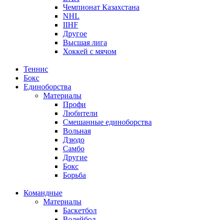
Чемпионат Казахстана
NHL
IIHF
Другое
Высшая лига
Хоккей с мячом
Теннис
Бокс
Единоборства
Материалы
Профи
Любители
Смешанные единоборства
Вольная
Дзюдо
Самбо
Другие
Бокс
Борьба
Командные
Материалы
Баскетбол
Волейбол