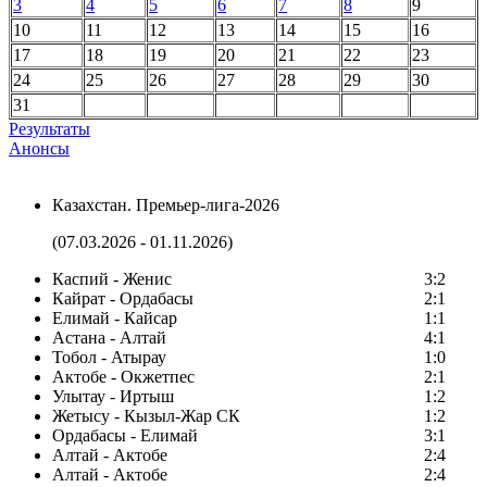
3
4
5
6
7
8
9
10
11
12
13
14
15
16
17
18
19
20
21
22
23
24
25
26
27
28
29
30
31
Результаты
Анонсы
Казахстан. Премьер-лига-2026
(07.03.2026 - 01.11.2026)
Каспий - Женис
3:2
Кайрат - Ордабасы
2:1
Елимай - Кайсар
1:1
Астана - Алтай
4:1
Тобол - Атырау
1:0
Актобе - Окжетпес
2:1
Улытау - Иртыш
1:2
Жетысу - Кызыл-Жар СК
1:2
Ордабасы - Елимай
3:1
Алтай - Актобе
2:4
Алтай - Актобе
2:4