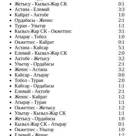
Жетысу - Кызыл-Жар СК
0:1
Астана - Елимай
3:3
Кайрат - Актобе
1:0
Ордабасы - Женис
2:1
Туран - Улытау
1:1
Кызыл-Жар СК - Окжетпес
3:1
Атырау - Тобол
1:0
Окжетпес - Кайрат
0:1
Астана - Кайсар
5:1
Елимай - Кызыл-Жар СК
2:0
Актобе - Жетысу
3:2
Улытау - Ордабасы
2:1
Женис - Астана
3:2
Кайсар - Атырау
0:0
Тобол - Туран
2:0
Кайсар - Ордабасы
1:1
Елимай - Актобе
2:1
Женис - Кайрат
1:2
Атырау - Туран
1:1
Окжетпес - Жетысу
1:2
Улытау - Кызыл-Жар СК
1:1
Жетысу - Ордабасы
1:0
Кызыл-Жар СК - Атырау
0:1
Окжетпес - Улытау
1:0
Елимай - Женис
1:2