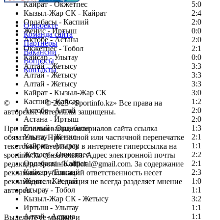
Кайрат - Окжетпес
5:0
Кызыл-Жар СК - Кайрат
2:4
Ордабасы - Каспий
2:0
О проекте
Женис - Иртыш
0:0
Команда сайта
Актобе - Астана
2:0
Партнеры
Окжетпес - Тобол
2:1
Вакансии
Кайсар - Улытау
0:0
Вопросы
Алтай - Жетысу
3:3
Контакты
Алтай - Жетысу
3:3
Алтай - Жетысу
3:3
Кайрат - Кызыл-Жар СК
3:0
Каспий - Кайсар
1:2
©
Copyright
© 2025 «Sportinfo.kz» Все права на
Актобе - Алтай
2:0
авторские материалы защищены.
Астана - Иртыш
2:0
Елимай - Ордабасы
1:3
При использовании материалов сайта ссылка
Улытау - Женис
2:1
обязательна. При полной или частичной перепечатке
Кайрат - Атырау
1:1
текстовых материалов в интернете гиперссылка на
Жетысу - Окжетпес
2:2
sportinfo.kz обязательна. Адрес электронной почты
Ордабасы - Кайрат
2:1
редакции: sportinfo.official@gmail.com. За содержание
Кайсар - Елимай
2:3
рекламных публикаций ответственность несет
Женис - Каспий
1:0
рекламодатель. Редакция не всегда разделяет мнение
Атырау - Тобол
1:1
авторов.
Кызыл-Жар СК - Жетысу
3:2
Заметили ошибку в тексте?
Иртыш - Улытау
1:1
Алтай - Астана
1:1
Выделите ее мышью и