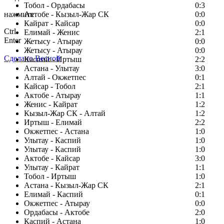
Тобол - Ордабасы
0:3
нажмите
Актобе - Кызыл-Жар СК
0:0
Кайрат - Кайсар
0:0
Ctrl
Елимай - Женис
2:1
Enter
Жетысу - Атырау
0:0
Жетысу - Атырау
0:0
Сделано Весной
Каспий - Иртыш
2:2
Астана - Улытау
3:0
Алтай - Окжетпес
0:1
Кайсар - Тобол
2:1
Актобе - Атырау
1:1
Женис - Кайрат
1:2
Кызыл-Жар СК - Алтай
1:2
Иртыш - Елимай
2:2
Окжетпес - Астана
1:0
Улытау - Каспий
1:0
Улытау - Каспий
1:0
Актобе - Кайсар
3:0
Улытау - Кайрат
1:1
Тобол - Иртыш
1:0
Астана - Кызыл-Жар СК
2:1
Елимай - Каспий
0:1
Окжетпес - Атырау
0:0
Ордабасы - Актобе
2:0
Каспий - Астана
1:0