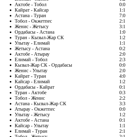
Актобе - Тобол
0:0
Кайрат - Кайсар
1:1
Астана - Туран
7:0
Тобол - Окжетпес
2:1
Женис - Жетысу
3:1
Ордабасы - Астана
1:0
Туран - Кызыл-Жар СК
1:2
Улытау - Елимай
1:1
Жетысу - Астана
0:2
Актобе - Атырау
2:0
Елимай - Тобол
2:3
Кызыл-Жар СК - Ордабасы
0:0
Женис - Улытау
2:0
Кайрат - Туран
4:0
Кайсар - Елимай
1:2
Ордабасы - Кайрат
0:1
Туран - Актобе
0:3
Тобол - Женис
2:2
Астана - Кызыл-Жар СК
3:3
Атырау - Окжетпес
0:0
Улытау - Жетысу
1:2
Актобе - Астана
0:1
Кайсар - Улытау
1:1
Елимай - Туран
2:1
Тобол - Жетысу
2:1