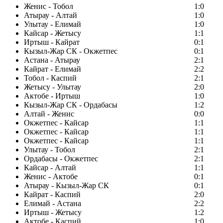
Женис - Тобол
1:0
Атырау - Алтай
1:0
Улытау - Елимай
1:0
Кайсар - Жетысу
1:1
Иртыш - Кайрат
0:1
Кызыл-Жар СК - Окжетпес
0:1
Астана - Атырау
2:1
Кайрат - Елимай
2:2
Тобол - Каспий
2:1
Жетысу - Улытау
2:0
Актобе - Иртыш
1:0
Кызыл-Жар СК - Ордабасы
1:2
Алтай - Женис
0:0
Окжетпес - Кайсар
1:1
Окжетпес - Кайсар
1:1
Окжетпес - Кайсар
1:1
Улытау - Тобол
2:1
Ордабасы - Окжетпес
2:1
Кайсар - Алтай
1:1
Женис - Актобе
0:1
Атырау - Кызыл-Жар СК
0:1
Кайрат - Каспий
2:0
Елимай - Астана
2:2
Иртыш - Жетысу
1:2
Актобе - Каспий
1:0