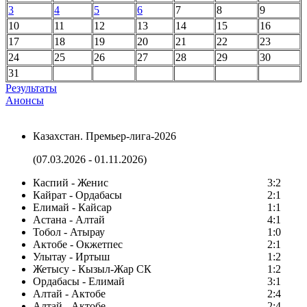
3
4
5
6
7
8
9
10
11
12
13
14
15
16
17
18
19
20
21
22
23
24
25
26
27
28
29
30
31
Результаты
Анонсы
Казахстан. Премьер-лига-2026
(07.03.2026 - 01.11.2026)
Каспий - Женис
3:2
Кайрат - Ордабасы
2:1
Елимай - Кайсар
1:1
Астана - Алтай
4:1
Тобол - Атырау
1:0
Актобе - Окжетпес
2:1
Улытау - Иртыш
1:2
Жетысу - Кызыл-Жар СК
1:2
Ордабасы - Елимай
3:1
Алтай - Актобе
2:4
Алтай - Актобе
2:4