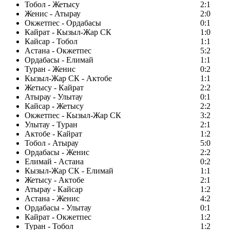
Тобол - Жетысу
2:1
Женис - Атырау
2:0
Окжетпес - Ордабасы
0:1
Кайрат - Кызыл-Жар СК
1:0
Кайсар - Тобол
1:1
Астана - Окжетпес
5:2
Ордабасы - Елимай
1:1
Туран - Женис
0:2
Кызыл-Жар СК - Актобе
1:1
Жетысу - Кайрат
2:2
Атырау - Улытау
0:1
Кайсар - Жетысу
2:2
Окжетпес - Кызыл-Жар СК
3:2
Улытау - Туран
2:1
Актобе - Кайрат
1:2
Тобол - Атырау
5:0
Ордабасы - Женис
2:2
Елимай - Астана
0:2
Кызыл-Жар СК - Елимай
1:1
Жетысу - Актобе
2:1
Атырау - Кайсар
1:2
Астана - Женис
4:2
Ордабасы - Улытау
0:1
Кайрат - Окжетпес
1:2
Туран - Тобол
1:2