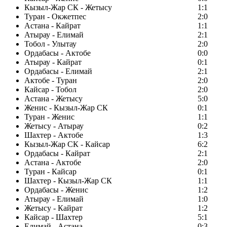
Кызыл-Жар СК - Жетысу
1:1
Туран - Окжетпес
2:0
Астана - Кайрат
1:1
Атырау - Елимай
2:1
Тобол - Улытау
2:0
Ордабасы - Актобе
0:0
Атырау - Кайрат
0:1
Ордабасы - Елимай
2:1
Актобе - Туран
2:0
Кайсар - Тобол
2:0
Астана - Жетысу
5:0
Женис - Кызыл-Жар СК
0:1
Туран - Женис
1:1
Жетысу - Атырау
0:2
Шахтер - Актобе
1:3
Кызыл-Жар СК - Кайсар
6:2
Ордабасы - Кайрат
2:1
Астана - Актобе
2:0
Туран - Кайсар
0:1
Шахтер - Кызыл-Жар СК
1:1
Ордабасы - Женис
1:2
Атырау - Елимай
1:0
Жетысу - Кайрат
1:2
Кайсар - Шахтер
5:1
Елимай - Астана
0:3