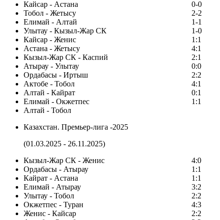
Кайсар - Астана
0-0
Тобол - Жетысу
2-2
Елимай - Алтай
1-1
Улытау - Кызыл-Жар СК
1-0
Кайсар - Женис
1:1
Астана - Жетысу
4:1
Кызыл-Жар СК - Каспий
2:1
Атырау - Улытау
0:0
Ордабасы - Иртыш
2:2
Актобе - Тобол
4:1
Алтай - Кайрат
0:1
Елимай - Окжетпес
1:1
Алтай - Тобол
Казахстан. Премьер-лига -2025
(01.03.2025 - 26.11.2025)
Кызыл-Жар СК - Женис
4:0
Ордабасы - Атырау
1:1
Кайрат - Астана
1:1
Елимай - Атырау
3:2
Улытау - Тобол
2:2
Окжетпес - Туран
4:3
Женис - Кайсар
2:2