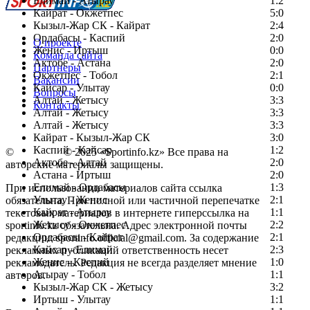
Елимай - Атырау
1:2
Кайрат - Окжетпес
5:0
Кызыл-Жар СК - Кайрат
2:4
Ордабасы - Каспий
2:0
О проекте
Женис - Иртыш
0:0
Команда сайта
Актобе - Астана
2:0
Партнеры
Окжетпес - Тобол
2:1
Вакансии
Кайсар - Улытау
0:0
Вопросы
Алтай - Жетысу
3:3
Контакты
Алтай - Жетысу
3:3
Алтай - Жетысу
3:3
Кайрат - Кызыл-Жар СК
3:0
Каспий - Кайсар
1:2
©
Copyright
© 2025 «Sportinfo.kz» Все права на
Актобе - Алтай
2:0
авторские материалы защищены.
Астана - Иртыш
2:0
Елимай - Ордабасы
1:3
При использовании материалов сайта ссылка
Улытау - Женис
2:1
обязательна. При полной или частичной перепечатке
Кайрат - Атырау
1:1
текстовых материалов в интернете гиперссылка на
Жетысу - Окжетпес
2:2
sportinfo.kz обязательна. Адрес электронной почты
Ордабасы - Кайрат
2:1
редакции: sportinfo.official@gmail.com. За содержание
Кайсар - Елимай
2:3
рекламных публикаций ответственность несет
Женис - Каспий
1:0
рекламодатель. Редакция не всегда разделяет мнение
Атырау - Тобол
1:1
авторов.
Кызыл-Жар СК - Жетысу
3:2
Заметили ошибку в тексте?
Иртыш - Улытау
1:1