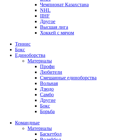
Чемпионат Казахстана
NHL
IIHF
Другое
Высшая лига
Хоккей с мячом
Теннис
Бокс
Единоборства
Материалы
Профи
Любители
Смешанные единоборства
Вольная
Дзюдо
Самбо
Другие
Бокс
Борьба
Командные
Материалы
Баскетбол
Волейбол