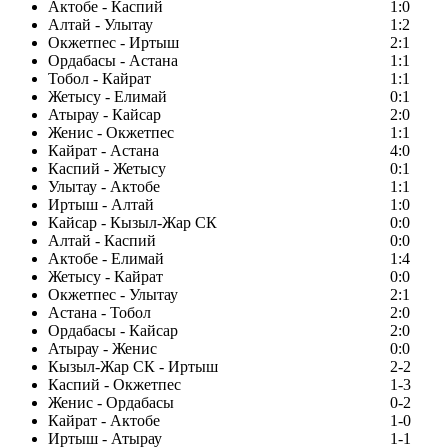
Актобе - Каспий
1:0
Алтай - Улытау
1:2
Окжетпес - Иртыш
2:1
Ордабасы - Астана
1:1
Тобол - Кайрат
1:1
Жетысу - Елимай
0:1
Атырау - Кайсар
2:0
Женис - Окжетпес
1:1
Кайрат - Астана
4:0
Каспий - Жетысу
0:1
Улытау - Актобе
1:1
Иртыш - Алтай
1:0
Кайсар - Кызыл-Жар СК
0:0
Алтай - Каспий
0:0
Актобе - Елимай
1:4
Жетысу - Кайрат
0:0
Окжетпес - Улытау
2:1
Астана - Тобол
2:0
Ордабасы - Кайсар
2:0
Атырау - Женис
0:0
Кызыл-Жар СК - Иртыш
2-2
Каспий - Окжетпес
1-3
Женис - Ордабасы
0-2
Кайрат - Актобе
1-0
Иртыш - Атырау
1-1