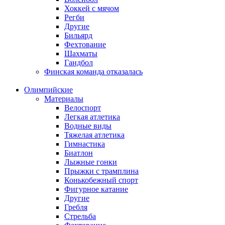
Хоккей с мячом
Регби
Другие
Бильярд
Фехтование
Шахматы
Гандбол
Финская команда отказалась
Олимпийские
Материалы
Велоспорт
Легкая атлетика
Водные виды
Тяжелая атлетика
Гимнастика
Биатлон
Лыжные гонки
Прыжки с трамплина
Конькобежный спорт
Фигурное катание
Другие
Гребля
Стрельба