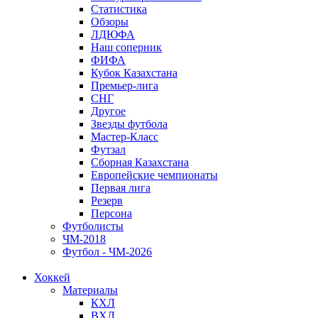
Статистика
Обзоры
ЛДЮФА
Наш соперник
ФИФА
Кубок Казахстана
Премьер-лига
СНГ
Другое
Звезды футбола
Мастер-Класс
Футзал
Сборная Казахстана
Европейские чемпионаты
Первая лига
Резерв
Персона
Футболисты
ЧМ-2018
Футбол - ЧМ-2026
Хоккей
Материалы
КХЛ
ВХЛ