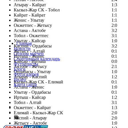
Атырау - Кайрат
1:3
Кызыл-Жар СК - Тобол
1:1
Кайрат - Кайрат
1:1
Женис - Улытау
1:1
Окжетпес - Жетысу
2:0
Астана - Актобе
3:2
Тобол - Окжетпес
3:1
Улытау - Кайсар
1:0
Главная
Каспий - Ордабасы
3:2
Новости
Жетысу - Алтай
0:1
Обзоры матчей
Иртыш - Женис
0:1
Спортивный календарь
Кайсар - Иртыш
0:0
Футболисты
Актобе - Жетысу
2:1
Блоги
Ордабасы - Улытау
1:0
Фотогалерея
Атырау - Каспий
1:2
Видео
Кызыл-Жар СК - Елимай
0:1
Карта сайта
Астана - Женис
1:0
Улытау - Ордабасы
0:1
Иртыш - Кайсар
1:2
Тобол - Алтай
3:1
Есть идея?
Окжетпес - Кайрат
1:3
Сообщить о мероприятии
Елимай - Кызыл-Жар СК
2:0
Каспий - Атырау
Перейти на старый сайт
2:0
Жетысу - Актобе
1:0