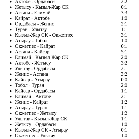
Актобе - Ордабасы
2:2
Жетысу - Кызыл-Жар СК
0:1
Астана - Елимай
3:3
Кайрат - Актобе
1:0
Ордабасы - Женис
2:1
Туран - Улытау
1:1
Кызыл-Жар СК - Окжетпес
3:1
Атырау - Тобол
1:0
Окжетпес - Кайрат
0:1
Астана - Кайсар
5:1
Елимай - Кызыл-Жар СК
2:0
Актобе - Жетысу
3:2
Улытау - Ордабасы
2:1
Женис - Астана
3:2
Кайсар - Атырау
0:0
Тобол - Туран
2:0
Кайсар - Ордабасы
1:1
Елимай - Актобе
2:1
Женис - Кайрат
1:2
Атырау - Туран
1:1
Окжетпес - Жетысу
1:2
Улытау - Кызыл-Жар СК
1:1
Жетысу - Ордабасы
1:0
Кызыл-Жар СК - Атырау
0:1
Окжетпес - Улытау
1:0