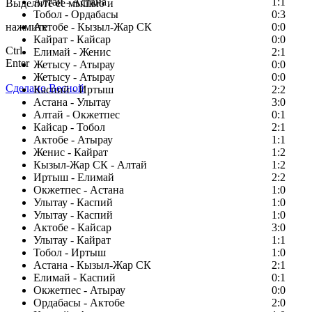
Алтай - Астана
1:1
Выделите ее мышью и
Тобол - Ордабасы
0:3
нажмите
Актобе - Кызыл-Жар СК
0:0
Кайрат - Кайсар
0:0
Ctrl
Елимай - Женис
2:1
Enter
Жетысу - Атырау
0:0
Жетысу - Атырау
0:0
Сделано Весной
Каспий - Иртыш
2:2
Астана - Улытау
3:0
Алтай - Окжетпес
0:1
Кайсар - Тобол
2:1
Актобе - Атырау
1:1
Женис - Кайрат
1:2
Кызыл-Жар СК - Алтай
1:2
Иртыш - Елимай
2:2
Окжетпес - Астана
1:0
Улытау - Каспий
1:0
Улытау - Каспий
1:0
Актобе - Кайсар
3:0
Улытау - Кайрат
1:1
Тобол - Иртыш
1:0
Астана - Кызыл-Жар СК
2:1
Елимай - Каспий
0:1
Окжетпес - Атырау
0:0
Ордабасы - Актобе
2:0