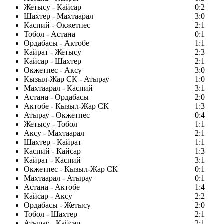
Жетысу - Кайсар
0:2
Шахтер - Махтаарал
3:0
Каспий - Окжетпес
2:1
Тобол - Астана
0:1
Ордабасы - Актобе
1:1
Кайрат - Жетысу
2:3
Кайсар - Шахтер
2:1
Окжетпес - Аксу
3:0
Кызыл-Жар СК - Атырау
1:0
Махтаарал - Каспий
3:1
Астана - Ордабасы
2:0
Актобе - Кызыл-Жар СК
1:3
Атырау - Окжетпес
0:4
Жетысу - Тобол
1:1
Аксу - Махтаарал
2:1
Шахтер - Кайрат
1:1
Каспий - Кайсар
1:3
Кайрат - Каспий
3:1
Окжетпес - Кызыл-Жар СК
0:1
Махтаарал - Атырау
0:1
Астана - Актобе
1:4
Кайсар - Аксу
2:2
Ордабасы - Жетысу
2:0
Тобол - Шахтер
2:1
Атырау - Кайсар
2:1