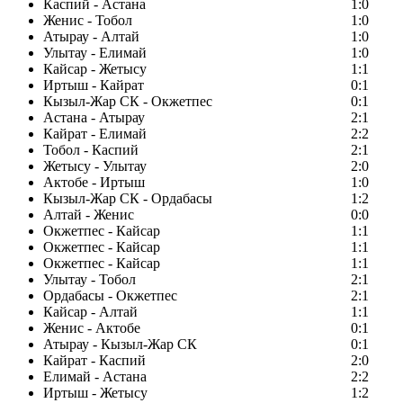
Каспий - Астана
1:0
Женис - Тобол
1:0
Атырау - Алтай
1:0
Улытау - Елимай
1:0
Кайсар - Жетысу
1:1
Иртыш - Кайрат
0:1
Кызыл-Жар СК - Окжетпес
0:1
Астана - Атырау
2:1
Кайрат - Елимай
2:2
Тобол - Каспий
2:1
Жетысу - Улытау
2:0
Актобе - Иртыш
1:0
Кызыл-Жар СК - Ордабасы
1:2
Алтай - Женис
0:0
Окжетпес - Кайсар
1:1
Окжетпес - Кайсар
1:1
Окжетпес - Кайсар
1:1
Улытау - Тобол
2:1
Ордабасы - Окжетпес
2:1
Кайсар - Алтай
1:1
Женис - Актобе
0:1
Атырау - Кызыл-Жар СК
0:1
Кайрат - Каспий
2:0
Елимай - Астана
2:2
Иртыш - Жетысу
1:2