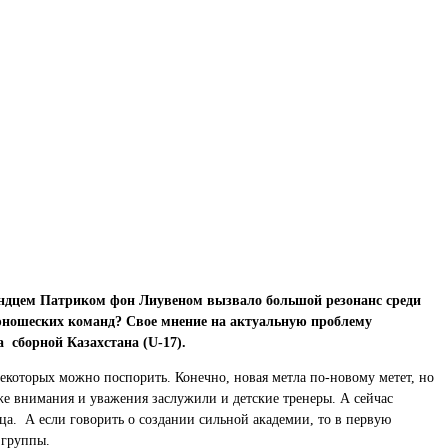
ндцем Патриком фон Лиувеном вызвало большой резонанс среди
-юношеских команд? Свое мнение на актуальную проблему
а сборной Казахстана (U-17).
некоторых можно поспорить. Конечно, новая метла по-новому метет, но
 же внимания и уважения заслужили и детские тренеры. А сейчас
ца. А если говорить о создании сильной академии, то в первую
й группы.