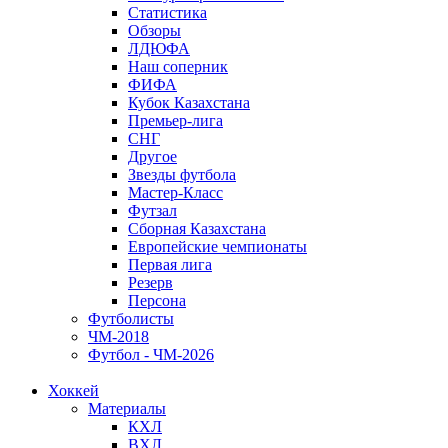
Статистика
Обзоры
ЛДЮФА
Наш соперник
ФИФА
Кубок Казахстана
Премьер-лига
СНГ
Другое
Звезды футбола
Мастер-Класс
Футзал
Сборная Казахстана
Европейские чемпионаты
Первая лига
Резерв
Персона
Футболисты
ЧМ-2018
Футбол - ЧМ-2026
Хоккей
Материалы
КХЛ
ВХЛ