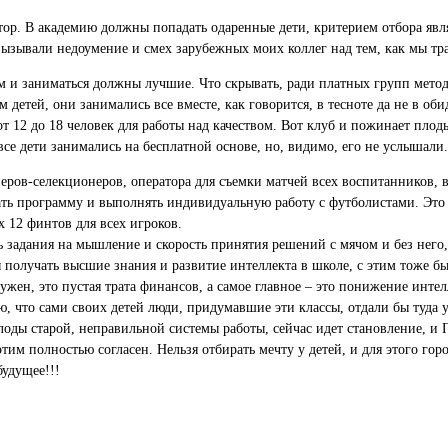
ор. В академию должны попадать одаренные дети, критерием отбора явля
вызывали недоумение и смех зарубежных моих коллег над тем, как мы тр
 и заниматься должны лучшие. Что скрывать, ради платных групп методи
 детей, они занимались все вместе, как говорится, в тесноте да не в об
от 12 до 18 человек для работы над качеством. Вот клуб и пожинает пло
все дети занимались на бесплатной основе, но, видимо, его не услышали.
неров-селекционеров, оператора для съемки матчей всех воспитанников, 
тать программу и выполнять индивидуальную работу с футболистами. Это
 12 финтов для всех игроков.
 задания на мышление и скорость принятия решений с мячом и без него,
получать высшие знания и развитие интеллекта в школе, с этим тоже бы
ужен, это пустая трата финансов, а самое главное – это понижение интел
ю, что сами своих детей люди, придумавшие эти классы, отдали бы туда у
лоды старой, неправильной системы работы, сейчас идет становление, и 
этим полностью согласен. Нельзя отбирать мечту у детей, и для этого г
будущее!!!