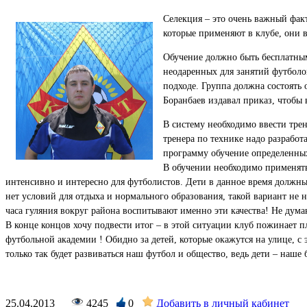
Селекция – это очень важный факт
которые применяют в клубе, они 
Обучение должно быть бесплатным
неодаренных для занятий футболом
подходе. Группа должна состоять 
Боранбаев издавал приказ, чтобы 
В систему необходимо ввести тре
тренера по технике надо разрабо
программу обучение определенных
В обучении необходимо применять
интенсивно и интересно для футболистов. Дети в данное время должны 
нет условий для отдыха и нормального образования, такой вариант не н
часа гуляния вокруг района воспитывают именно эти качества! Не дума
В конце концов хочу подвести итог – в этой ситуации клуб пожинает п
футбольной академии ! Обидно за детей, которые окажутся на улице, с 
только так будет развиваться наш футбол и общество, ведь дети – наше 
25.04.2013
4245
0
Добавить в личный кабинет