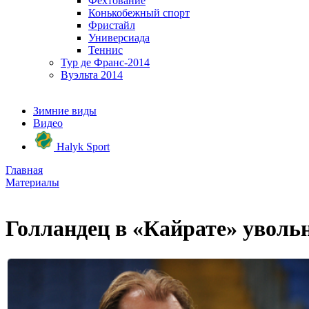
Фехтование
Конькобежный спорт
Фристайл
Универсиада
Теннис
Тур де Франс-2014
Вуэльта 2014
Зимние виды
Видео
Halyk Sport
Главная
Материалы
Голландец в «Кайрате» уволь