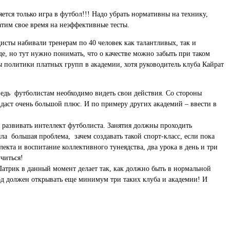
ется только игра в футбол!!! Надо убрать нормативны на технику,
атим свое время на неэффективные тесты.
сты набивали тренерам по 40 человек как талантливых, так и
иде, но тут нужно понимать, что о качестве можно забыть при таком
ды политики платных групп в академии, хотя руководитель клуба Кайрат
ведь футболистам необходимо видеть свои действия. Со стороны
 даст очень большой плюс. И по примеру других академий – ввести в
 развивать интеллект футболиста. Занятия должны проходить
ла большая проблема, зачем создавать такой спорт-класс, если пока
лекта и воспитание коллективного тунеядства, два урока в день и три
читься!
Патрик в данный момент делает так, как должно быть в нормальной
ород должен открывать еще минимум три таких клуба и академии! И