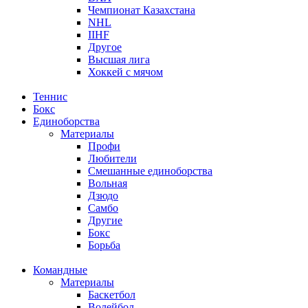
Чемпионат Казахстана
NHL
IIHF
Другое
Высшая лига
Хоккей с мячом
Теннис
Бокс
Единоборства
Материалы
Профи
Любители
Смешанные единоборства
Вольная
Дзюдо
Самбо
Другие
Бокс
Борьба
Командные
Материалы
Баскетбол
Волейбол