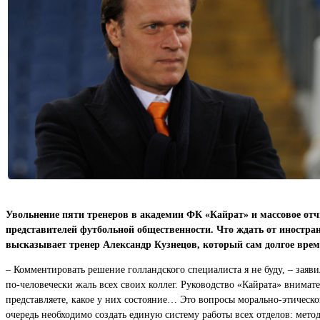
Увольнение пяти тренеров в академии ФК «Кайрат» и массовое о
представителей футбольной общественности. Что ждать от иностра
высказывает тренер Александр Кузнецов, который сам долгое врем
– Комментировать решение голландского специалиста я не буду, – заяв
по-человечески жаль всех своих коллег. Руководство «Кайрата» внимат
представляете, какое у них состояние… Это вопросы морально-этическо
очередь необходимо создать единую систему работы всех отделов: ме