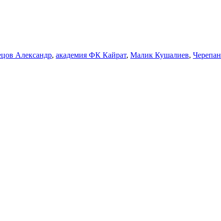
ецов Александр
,
академия ФК Кайрат
,
Малик Кушалиев
,
Черепан