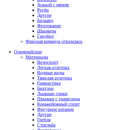
Хоккей с мячом
Регби
Другие
Бильярд
Фехтование
Шахматы
Гандбол
Финская команда отказалась
Олимпийские
Материалы
Велоспорт
Легкая атлетика
Водные виды
Тяжелая атлетика
Гимнастика
Биатлон
Лыжные гонки
Прыжки с трамплина
Конькобежный спорт
Фигурное катание
Другие
Гребля
Стрельба