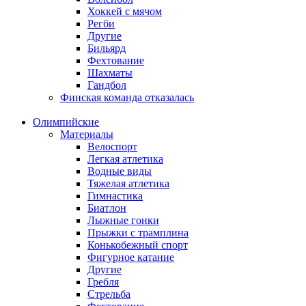
Хоккей с мячом
Регби
Другие
Бильярд
Фехтование
Шахматы
Гандбол
Финская команда отказалась
Олимпийские
Материалы
Велоспорт
Легкая атлетика
Водные виды
Тяжелая атлетика
Гимнастика
Биатлон
Лыжные гонки
Прыжки с трамплина
Конькобежный спорт
Фигурное катание
Другие
Гребля
Стрельба