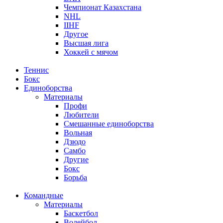
Чемпионат Казахстана
NHL
IIHF
Другое
Высшая лига
Хоккей с мячом
Теннис
Бокс
Единоборства
Материалы
Профи
Любители
Смешанные единоборства
Вольная
Дзюдо
Самбо
Другие
Бокс
Борьба
Командные
Материалы
Баскетбол
Волейбол