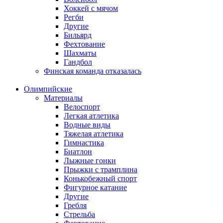
Хоккей с мячом
Регби
Другие
Бильярд
Фехтование
Шахматы
Гандбол
Финская команда отказалась
Олимпийские
Материалы
Велоспорт
Легкая атлетика
Водные виды
Тяжелая атлетика
Гимнастика
Биатлон
Лыжные гонки
Прыжки с трамплина
Конькобежный спорт
Фигурное катание
Другие
Гребля
Стрельба