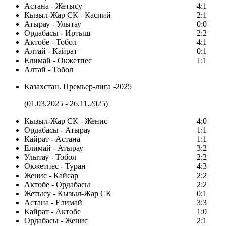
Астана - Жетысу
4:1
Кызыл-Жар СК - Каспий
2:1
Атырау - Улытау
0:0
Ордабасы - Иртыш
2:2
Актобе - Тобол
4:1
Алтай - Кайрат
0:1
Елимай - Окжетпес
1:1
Алтай - Тобол
Казахстан. Премьер-лига -2025
(01.03.2025 - 26.11.2025)
Кызыл-Жар СК - Женис
4:0
Ордабасы - Атырау
1:1
Кайрат - Астана
1:1
Елимай - Атырау
3:2
Улытау - Тобол
2:2
Окжетпес - Туран
4:3
Женис - Кайсар
2:2
Актобе - Ордабасы
2:2
Жетысу - Кызыл-Жар СК
0:1
Астана - Елимай
3:3
Кайрат - Актобе
1:0
Ордабасы - Женис
2:1