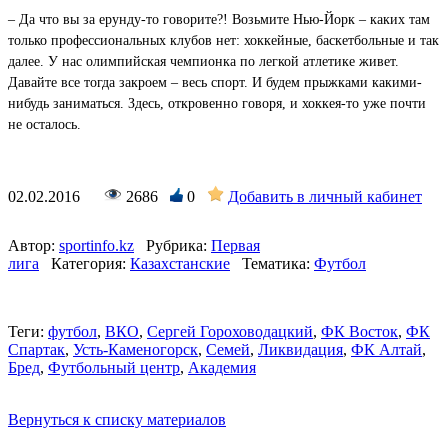
– Да что вы за ерунду-то говорите?! Возьмите Нью-Йорк – каких там
только профессиональных клубов нет: хоккейные, баскетбольные и так
далее. У нас олимпийская чемпионка по легкой атлетике живет.
Давайте все тогда закроем – весь спорт. И будем прыжками какими-
нибудь заниматься. Здесь, откровенно говоря, и хоккея-то уже почти
не осталось.
02.02.2016
2686
0
Добавить в личный кабинет
Автор:
sportinfo.kz
Рубрика:
Первая
лига
Категория:
Казахстанские
Тематика:
Футбол
Теги:
футбол
,
ВКО
,
Сергей Гороховодацкий
,
ФК Восток
,
ФК
Спартак
,
Усть-Каменогорск
,
Семей
,
Ликвидация
,
ФК Алтай
,
Бред
,
Футбольный центр
,
Академия
Вернуться к списку материалов