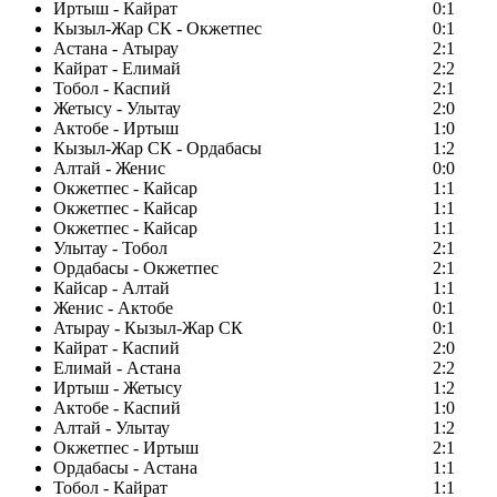
Иртыш - Кайрат
0:1
Кызыл-Жар СК - Окжетпес
0:1
Астана - Атырау
2:1
Кайрат - Елимай
2:2
Тобол - Каспий
2:1
Жетысу - Улытау
2:0
Актобе - Иртыш
1:0
Кызыл-Жар СК - Ордабасы
1:2
Алтай - Женис
0:0
Окжетпес - Кайсар
1:1
Окжетпес - Кайсар
1:1
Окжетпес - Кайсар
1:1
Улытау - Тобол
2:1
Ордабасы - Окжетпес
2:1
Кайсар - Алтай
1:1
Женис - Актобе
0:1
Атырау - Кызыл-Жар СК
0:1
Кайрат - Каспий
2:0
Елимай - Астана
2:2
Иртыш - Жетысу
1:2
Актобе - Каспий
1:0
Алтай - Улытау
1:2
Окжетпес - Иртыш
2:1
Ордабасы - Астана
1:1
Тобол - Кайрат
1:1