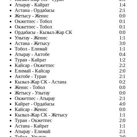
Атырау - Кайрат
1:4
Астана - Ордабасы
2:1
Жетысу - Женис
0:0
Окжетпес - Тобол
0:1
Окжетпес - Тобол
0:1
Ордабасы - Кызыл-Жар СК
0:0
Улытау - Женис
1:1
Астана - Жетысу
3:0
Тобол - Елимай
1:1
Атырау - Актобе
0:4
Туран - Кайрат
1:2
Кайсар - Окжетпес
2:2
Елимай - Кайсар
2:0
Актобе - Туран
2:1
Кызыл-Жар СК - Астана
0:2
Женис - Тобол
0:0
Жетысу - Улытау
0:0
Окжетпес - Атырау
2:1
Кайрат - Ордабасы
4:0
Кайсар - Женис
0:0
Кызыл-Жар СК - Жетысу
1:1
Туран - Окжетпес
2:0
Астана - Кайрат
1:1
Атырау - Елимай
2:1
Тобол - Улытау
2:0