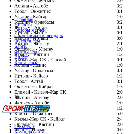
Окжетпес - Жетысу
2:0
Астана - Актобе
3:2
Тобол - Окжетпес
3:1
Улытау - Кайсар
1:0
Главная
Каспий - Ордабасы
3:2
Новости
Жетысу - Алтай
0:1
Обзоры матчей
Иртыш - Женис
0:1
Спортивный календарь
Кайсар - Иртыш
0:0
Футболисты
Актобе - Жетысу
2:1
Блоги
Ордабасы - Улытау
1:0
Фотогалерея
Атырау - Каспий
1:2
Видео
Кызыл-Жар СК - Елимай
0:1
Карта сайта
Астана - Женис
1:0
Улытау - Ордабасы
0:1
Иртыш - Кайсар
1:2
Тобол - Алтай
3:1
Есть идея?
Окжетпес - Кайрат
1:3
Сообщить о мероприятии
Елимай - Кызыл-Жар СК
2:0
Каспий - Атырау
Перейти на старый сайт
2:0
Жетысу - Актобе
1:0
Елимай - Атырау
1:2
Кайрат - Окжетпес
5:0
Кызыл-Жар СК - Кайрат
2:4
Ордабасы - Каспий
2:0
О проекте
Женис - Иртыш
0:0
Команда сайта