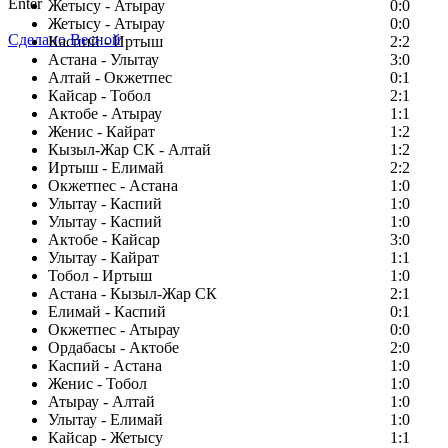
Enter
Жетысу - Атырау
0:0
Жетысу - Атырау
0:0
Сделано Весной
Каспий - Иртыш
2:2
Астана - Улытау
3:0
Алтай - Окжетпес
0:1
Кайсар - Тобол
2:1
Актобе - Атырау
1:1
Женис - Кайрат
1:2
Кызыл-Жар СК - Алтай
1:2
Иртыш - Елимай
2:2
Окжетпес - Астана
1:0
Улытау - Каспий
1:0
Улытау - Каспий
1:0
Актобе - Кайсар
3:0
Улытау - Кайрат
1:1
Тобол - Иртыш
1:0
Астана - Кызыл-Жар СК
2:1
Елимай - Каспий
0:1
Окжетпес - Атырау
0:0
Ордабасы - Актобе
2:0
Каспий - Астана
1:0
Женис - Тобол
1:0
Атырау - Алтай
1:0
Улытау - Елимай
1:0
Кайсар - Жетысу
1:1