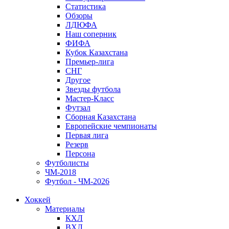
Статистика
Обзоры
ЛДЮФА
Наш соперник
ФИФА
Кубок Казахстана
Премьер-лига
СНГ
Другое
Звезды футбола
Мастер-Класс
Футзал
Сборная Казахстана
Европейские чемпионаты
Первая лига
Резерв
Персона
Футболисты
ЧМ-2018
Футбол - ЧМ-2026
Хоккей
Материалы
КХЛ
ВХЛ