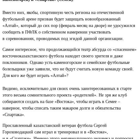
Вместо них, якобы, спортивную честь региона на отечественной
футбольной арене призван будет защищать новообразованный
«Алтай», который до сих пор (февраль месяц на дворе) не удосужился
сообщить в ПФЛК о собственном намерении участвовать
в соревнованиях, проводимых под эгидой данной организации.
Самое интересное, что продолжающийся театр абсурда со «спасением»
восточноказахстанского футбола находит своего зрителя и даже
поклонников. Однако усть-каменогорские и семейские футбольные
болельщики уже заявили, что не будут считать новую команду своей.
Для кого же будет играть «Алтай»?
Видимо, исключительно для своих очень заинтересованных в старте
этого весьма сомнительного проекта «родителей». Не зря же клуб
собираются создать на базе «Востока», чтобы играть в Семее –
наверное, чтобы списать таким макаром долги и обязательства
«Спартака».
Прославленный казахстанский ветеран футбола Сергей
Гороховодацкий сам играл и тренировал и в «Востоке»,
и в «Спартаке». Именно этого неравнодушного человека и попросил