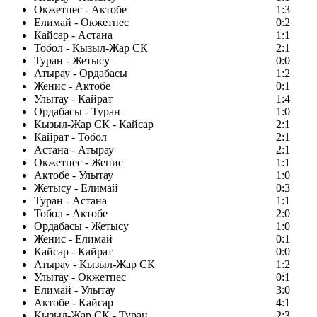
Окжетпес - Актобе
1:3
Елимай - Окжетпес
0:2
Кайсар - Астана
1:1
Тобол - Кызыл-Жар СК
2:1
Туран - Жетысу
0:0
Атырау - Ордабасы
1:2
Женис - Актобе
0:1
Улытау - Кайрат
1:4
Ордабасы - Туран
1:0
Кызыл-Жар СК - Кайсар
2:1
Кайрат - Тобол
2:1
Астана - Атырау
2:1
Окжетпес - Женис
1:1
Актобе - Улытау
1:0
Жетысу - Елимай
0:3
Туран - Астана
1:1
Тобол - Актобе
2:0
Ордабасы - Жетысу
1:0
Женис - Елимай
0:1
Кайсар - Кайрат
0:0
Атырау - Кызыл-Жар СК
1:2
Улытау - Окжетпес
0:1
Елимай - Улытау
3:0
Актобе - Кайсар
4:1
Кызыл-Жар СК - Туран
2:3