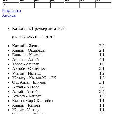
31
Результаты
Анонсы
Казахстан. Премьер-лига-2026
(07.03.2026 - 01.11.2026)
Каспий - Женис
3:2
Кайрат - Ордабасы
2:1
Елимай - Кайсар
1:1
Астана - Алтай
4:1
Тобол - Атырау
1:0
Актобе - Окжетпес
2:1
Улытау - Иртыш
1:2
Жетысу - Кызыл-Жар СК
1:2
Ордабасы - Елимай
3:1
Алтай - Актобе
2:4
Алтай - Актобе
2:4
Атырау - Кайрат
1:3
Кызыл-Жар СК - Тобол
1:1
Кайрат - Кайрат
1:1
Женис - Улытау
1:1