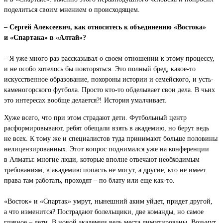
поделиться своим мнением о происходящем.
– Сергей Алексеевич, как относитесь к объединению «Востока»
и «Спартака» в «Алтай»?
– Я уже много раз рассказывал о своем отношении к этому процессу,
и не особо хотелось бы повторяться. Это полный бред, какое-то
искусственное образование, похороны истории и семейского, и усть-
каменогорского футбола. Просто кто-то обделывает свои дела. В чьих
это интересах вообще делается?! История умалчивает.
Хуже всего, что при этом страдают дети. Футбольный центр
расформировывают, ребят обещали взять в академию, но берут ведь
не всех. К тому же и специалистов туда принимают больше половины
нелицензированных. Этот вопрос поднимался уже на конференции
в Алматы: многие люди, которые вполне отвечают необходимым
требованиям, в академию попасть не могут, а другие, кто не имеет
права там работать, проходят – по блату или еще как-то.
«Восток» и «Спартак» умрут, нынешний аким уйдет, придет другой,
а что изменится? Пострадают болельщики, две команды, но самое
главное – дети. В новой академии ведь места лимитированы. Возьмут