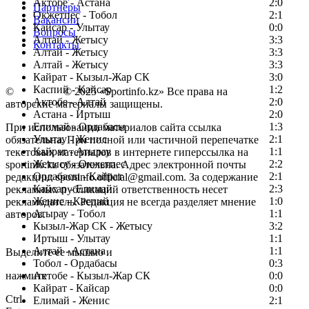
Актобе - Астана
2:0
Партнеры
Окжетпес - Тобол
2:1
Вакансии
Кайсар - Улытау
0:0
Вопросы
Алтай - Жетысу
3:3
Контакты
Алтай - Жетысу
3:3
Алтай - Жетысу
3:3
Кайрат - Кызыл-Жар СК
3:0
Каспий - Кайсар
1:2
©
Copyright
© 2025 «Sportinfo.kz» Все права на
Актобе - Алтай
2:0
авторские материалы защищены.
Астана - Иртыш
2:0
Елимай - Ордабасы
1:3
При использовании материалов сайта ссылка
Улытау - Женис
2:1
обязательна. При полной или частичной перепечатке
Кайрат - Атырау
1:1
текстовых материалов в интернете гиперссылка на
Жетысу - Окжетпес
2:2
sportinfo.kz обязательна. Адрес электронной почты
Ордабасы - Кайрат
2:1
редакции: sportinfo.official@gmail.com. За содержание
Кайсар - Елимай
2:3
рекламных публикаций ответственность несет
Женис - Каспий
1:0
рекламодатель. Редакция не всегда разделяет мнение
Атырау - Тобол
1:1
авторов.
Кызыл-Жар СК - Жетысу
3:2
Заметили ошибку в тексте?
Иртыш - Улытау
1:1
Алтай - Астана
1:1
Выделите ее мышью и
Тобол - Ордабасы
0:3
нажмите
Актобе - Кызыл-Жар СК
0:0
Кайрат - Кайсар
0:0
Ctrl
Елимай - Женис
2:1