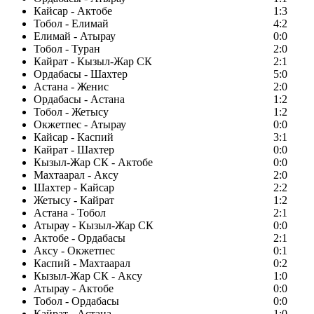
Кайсар - Актобе
1:3
Тобол - Елимай
4:2
Елимай - Атырау
0:0
Тобол - Туран
2:0
Кайрат - Кызыл-Жар СК
2:1
Ордабасы - Шахтер
5:0
Астана - Женис
2:0
Ордабасы - Астана
1:2
Тобол - Жетысу
1:2
Окжетпес - Атырау
0:0
Кайсар - Каспий
3:1
Кайрат - Шахтер
0:0
Кызыл-Жар СК - Актобе
0:0
Махтаарал - Аксу
2:0
Шахтер - Кайсар
2:2
Жетысу - Кайрат
1:2
Астана - Тобол
2:1
Атырау - Кызыл-Жар СК
0:0
Актобе - Ордабасы
2:1
Аксу - Окжетпес
0:1
Каспий - Махтаарал
0:2
Кызыл-Жар СК - Аксу
1:0
Атырау - Актобе
0:0
Тобол - Ордабасы
0:0
Кайрат - Астана
1:0