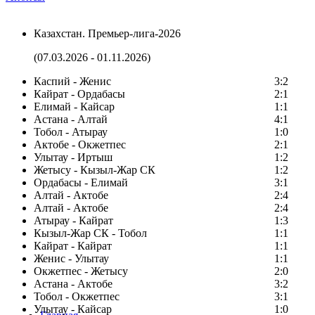
Казахстан. Премьер-лига-2026
(07.03.2026 - 01.11.2026)
Каспий - Женис
3:2
Кайрат - Ордабасы
2:1
Елимай - Кайсар
1:1
Астана - Алтай
4:1
Тобол - Атырау
1:0
Актобе - Окжетпес
2:1
Улытау - Иртыш
1:2
Жетысу - Кызыл-Жар СК
1:2
Ордабасы - Елимай
3:1
Алтай - Актобе
2:4
Алтай - Актобе
2:4
Атырау - Кайрат
1:3
Кызыл-Жар СК - Тобол
1:1
Кайрат - Кайрат
1:1
Женис - Улытау
1:1
Окжетпес - Жетысу
2:0
Астана - Актобе
3:2
Тобол - Окжетпес
3:1
Улытау - Кайсар
1:0