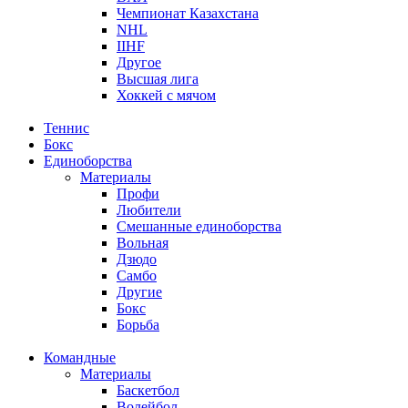
Чемпионат Казахстана
NHL
IIHF
Другое
Высшая лига
Хоккей с мячом
Теннис
Бокс
Единоборства
Материалы
Профи
Любители
Смешанные единоборства
Вольная
Дзюдо
Самбо
Другие
Бокс
Борьба
Командные
Материалы
Баскетбол
Волейбол