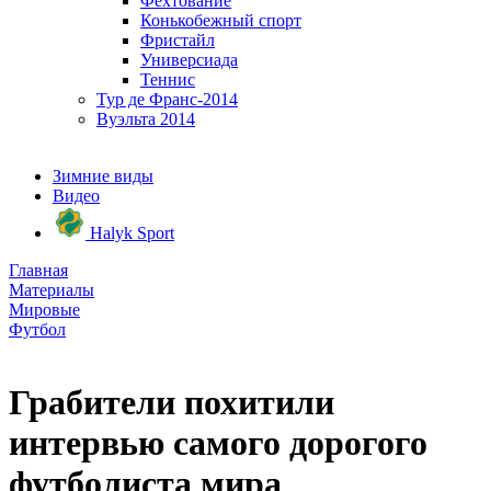
Фехтование
Конькобежный спорт
Фристайл
Универсиада
Теннис
Тур де Франс-2014
Вуэльта 2014
Зимние виды
Видео
Halyk Sport
Главная
Материалы
Мировые
Футбол
Грабители похитили
интервью самого дорогого
футболиста мира