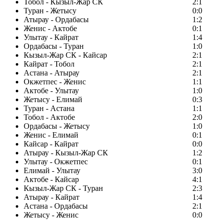
Тобол - Кызыл-Жар СК
2:1
Туран - Жетысу
0:0
Атырау - Ордабасы
1:2
Женис - Актобе
0:1
Улытау - Кайрат
1:4
Ордабасы - Туран
1:0
Кызыл-Жар СК - Кайсар
2:1
Кайрат - Тобол
2:1
Астана - Атырау
2:1
Окжетпес - Женис
1:1
Актобе - Улытау
1:0
Жетысу - Елимай
0:3
Туран - Астана
1:1
Тобол - Актобе
2:0
Ордабасы - Жетысу
1:0
Женис - Елимай
0:1
Кайсар - Кайрат
0:0
Атырау - Кызыл-Жар СК
1:2
Улытау - Окжетпес
0:1
Елимай - Улытау
3:0
Актобе - Кайсар
4:1
Кызыл-Жар СК - Туран
2:3
Атырау - Кайрат
1:4
Астана - Ордабасы
2:1
Жетысу - Женис
0:0