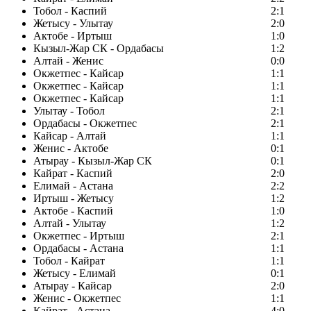
Тобол - Каспий
2:1
Жетысу - Улытау
2:0
Актобе - Иртыш
1:0
Кызыл-Жар СК - Ордабасы
1:2
Алтай - Женис
0:0
Окжетпес - Кайсар
1:1
Окжетпес - Кайсар
1:1
Окжетпес - Кайсар
1:1
Улытау - Тобол
2:1
Ордабасы - Окжетпес
2:1
Кайсар - Алтай
1:1
Женис - Актобе
0:1
Атырау - Кызыл-Жар СК
0:1
Кайрат - Каспий
2:0
Елимай - Астана
2:2
Иртыш - Жетысу
1:2
Актобе - Каспий
1:0
Алтай - Улытау
1:2
Окжетпес - Иртыш
2:1
Ордабасы - Астана
1:1
Тобол - Кайрат
1:1
Жетысу - Елимай
0:1
Атырау - Кайсар
2:0
Женис - Окжетпес
1:1
Кайрат - Астана
4:0