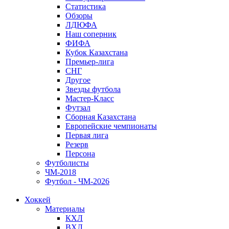
Статистика
Обзоры
ЛДЮФА
Наш соперник
ФИФА
Кубок Казахстана
Премьер-лига
СНГ
Другое
Звезды футбола
Мастер-Класс
Футзал
Сборная Казахстана
Европейские чемпионаты
Первая лига
Резерв
Персона
Футболисты
ЧМ-2018
Футбол - ЧМ-2026
Хоккей
Материалы
КХЛ
ВХЛ