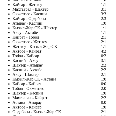
Кайсар - Жетысу
1:1
Махтаарал - Шахтер
3:1
Окжетпес - Каспий
3:3
Кайсар - Ордабасы
2:3
Атырау - Каспий
1:0
Кызыл-Жар СК - Шахтер
1:1
Аксу - Актобе
1:1
Кайрат - Тобол
2:1
Окжетпес - Жетысу
2:1
Жетысу - Кызыл-Жар СК
1:1
Актобе - Кайрат
4:2
Тобол - Кайсар
0:2
Каспий - Аксу
3:1
Шахтер - Атырау
2:2
Каспий - Актобе
2:2
Аксу - Шахтер
2:1
Кызыл-Жар СК - Астана
1:0
Кайсар - Кайрат
0:0
Тобол - Окжетпес
2:0
Шахтер - Каспий
1:0
Махтаарал - Кайрат
2:2
Астана - Атырау
0:0
Актобе - Кайсар
1:0
Ордабасы - Кызыл-Жар СК
2:1