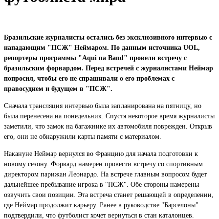
Бразильские журналисты остались без эксклюзивного интервью с
нападающим "ПСЖ" Неймаром. По данным источника UOL,
репортеры программы "Aqui na Band" провели встречу с
бразильским форвардом. Перед встречей с журналистами Неймар
попросил, чтобы его не спрашивали о его проблемах с
правосудием и будущем в "ПСЖ".
Сначала трансляция интервью была запланирована на пятницу, но
была перенесена на понедельник. Спустя некоторое время журналисты
заметили, что замок на багажнике их автомобиля поврежден. Открыв
его, они не обнаружили карты памяти с материалом.
Накануне Неймар вернулся во Францию для начала подготовки к
новому сезону. Форвард намерен провести встречу со спортивным
директором парижан Леонардо. На встрече главным вопросом будет
дальнейшее пребывание игрока в "ПСЖ". Обе стороны намерены
озвучить свои позиции. Эта встреча станет решающей в определении,
где Неймар продолжит карьеру. Ранее в руководстве "Барселоны"
подтвердили, что футболист хочет вернуться в стан каталонцев.