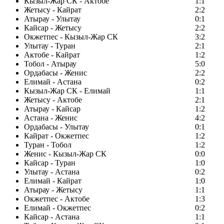
Кызыл-Жар СК - Актобе
1:1
Жетысу - Кайрат
2:2
Атырау - Улытау
0:1
Кайсар - Жетысу
2:2
Окжетпес - Кызыл-Жар СК
3:2
Улытау - Туран
2:1
Актобе - Кайрат
1:2
Тобол - Атырау
5:0
Ордабасы - Женис
2:2
Елимай - Астана
0:2
Кызыл-Жар СК - Елимай
1:1
Жетысу - Актобе
2:1
Атырау - Кайсар
1:2
Астана - Женис
4:2
Ордабасы - Улытау
0:1
Кайрат - Окжетпес
1:2
Туран - Тобол
1:2
Женис - Кызыл-Жар СК
0:0
Кайсар - Туран
1:0
Улытау - Астана
0:2
Елимай - Кайрат
1:0
Атырау - Жетысу
1:1
Окжетпес - Актобе
1:3
Елимай - Окжетпес
0:2
Кайсар - Астана
1:1