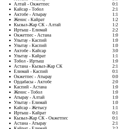
Алтай - Окжетпес
0:1
Кайсар - Тобол
2:1
Актобе - Атырау
1:1
Женис - Кайрат
1:2
Кызыл-Жар СК - Алтай
1:2
Иртыш - Елимай
2:2
Окжетпес - Астана
1:0
Улытау - Каспий
1:0
Улытау - Каспий
1:0
Актобе - Кайсар
3:0
Улытау - Кайрат
1:1
Тобол - Иртыш
1:0
Астана - Кызыл-Жар СК
2:1
Елимай - Каспий
0:1
Окжетпес - Атырау
0:0
Ордабасы - Актобе
2:0
Каспий - Астана
1:0
Женис - Тобол
1:0
Атырау - Алтай
1:0
Улытау - Елимай
1:0
Кайсар - Жетысу
1:1
Иртыш - Кайрат
0:1
Кызыл-Жар СК - Окжетпес
0:1
Астана - Атырау
2:1
Кайрат - Елимай
2:2