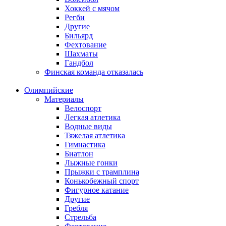
Хоккей с мячом
Регби
Другие
Бильярд
Фехтование
Шахматы
Гандбол
Финская команда отказалась
Олимпийские
Материалы
Велоспорт
Легкая атлетика
Водные виды
Тяжелая атлетика
Гимнастика
Биатлон
Лыжные гонки
Прыжки с трамплина
Конькобежный спорт
Фигурное катание
Другие
Гребля
Стрельба