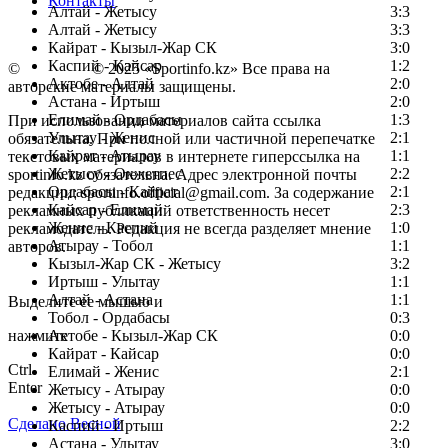
Контакты
Алтай - Жетысу
3:3
Алтай - Жетысу
3:3
Кайрат - Кызыл-Жар СК
3:0
Каспий - Кайсар
1:2
©
Copyright
© 2025 «Sportinfo.kz» Все права на
Актобе - Алтай
2:0
авторские материалы защищены.
Астана - Иртыш
2:0
Елимай - Ордабасы
1:3
При использовании материалов сайта ссылка
Улытау - Женис
2:1
обязательна. При полной или частичной перепечатке
Кайрат - Атырау
1:1
текстовых материалов в интернете гиперссылка на
Жетысу - Окжетпес
2:2
sportinfo.kz обязательна. Адрес электронной почты
Ордабасы - Кайрат
2:1
редакции: sportinfo.official@gmail.com. За содержание
Кайсар - Елимай
2:3
рекламных публикаций ответственность несет
Женис - Каспий
1:0
рекламодатель. Редакция не всегда разделяет мнение
Атырау - Тобол
1:1
авторов.
Кызыл-Жар СК - Жетысу
3:2
Заметили ошибку в тексте?
Иртыш - Улытау
1:1
Алтай - Астана
1:1
Выделите ее мышью и
Тобол - Ордабасы
0:3
нажмите
Актобе - Кызыл-Жар СК
0:0
Кайрат - Кайсар
0:0
Ctrl
Елимай - Женис
2:1
Enter
Жетысу - Атырау
0:0
Жетысу - Атырау
0:0
Сделано Весной
Каспий - Иртыш
2:2
Астана - Улытау
3:0