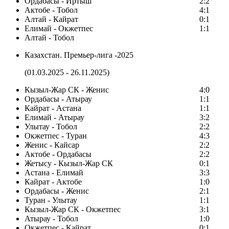
Ордабасы - Иртыш
2:2
Актобе - Тобол
4:1
Алтай - Кайрат
0:1
Елимай - Окжетпес
1:1
Алтай - Тобол
Казахстан. Премьер-лига -2025
(01.03.2025 - 26.11.2025)
Кызыл-Жар СК - Женис
4:0
Ордабасы - Атырау
1:1
Кайрат - Астана
1:1
Елимай - Атырау
3:2
Улытау - Тобол
2:2
Окжетпес - Туран
4:3
Женис - Кайсар
2:2
Актобе - Ордабасы
2:2
Жетысу - Кызыл-Жар СК
0:1
Астана - Елимай
3:3
Кайрат - Актобе
1:0
Ордабасы - Женис
2:1
Туран - Улытау
1:1
Кызыл-Жар СК - Окжетпес
3:1
Атырау - Тобол
1:0
Окжетпес - Кайрат
0:1