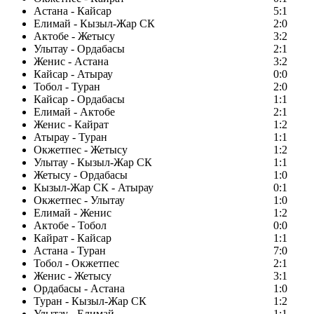
Астана - Кайсар
5:1
Елимай - Кызыл-Жар СК
2:0
Актобе - Жетысу
3:2
Улытау - Ордабасы
2:1
Женис - Астана
3:2
Кайсар - Атырау
0:0
Тобол - Туран
2:0
Кайсар - Ордабасы
1:1
Елимай - Актобе
2:1
Женис - Кайрат
1:2
Атырау - Туран
1:1
Окжетпес - Жетысу
1:2
Улытау - Кызыл-Жар СК
1:1
Жетысу - Ордабасы
1:0
Кызыл-Жар СК - Атырау
0:1
Окжетпес - Улытау
1:0
Елимай - Женис
1:2
Актобе - Тобол
0:0
Кайрат - Кайсар
1:1
Астана - Туран
7:0
Тобол - Окжетпес
2:1
Женис - Жетысу
3:1
Ордабасы - Астана
1:0
Туран - Кызыл-Жар СК
1:2
Улытау - Елимай
1:1