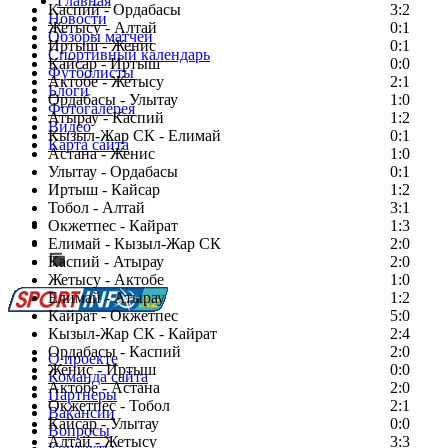
Главная
Каспий - Ордабасы
3:2
Новости
Жетысу - Алтай
0:1
Обзоры матчей
Иртыш - Женис
0:1
Спортивный календарь
Кайсар - Иртыш
0:0
Футболисты
Актобе - Жетысу
2:1
Блоги
Ордабасы - Улытау
1:0
Фотогалерея
Атырау - Каспий
1:2
Видео
Кызыл-Жар СК - Елимай
0:1
Карта сайта
Астана - Женис
1:0
Улытау - Ордабасы
0:1
Иртыш - Кайсар
1:2
Тобол - Алтай
3:1
Есть идея?
Окжетпес - Кайрат
1:3
Сообщить о мероприятии
Елимай - Кызыл-Жар СК
2:0
Каспий - Атырау
Перейти на старый сайт
2:0
Жетысу - Актобе
1:0
Елимай - Атырау
1:2
Кайрат - Окжетпес
5:0
Кызыл-Жар СК - Кайрат
2:4
Ордабасы - Каспий
2:0
О проекте
Женис - Иртыш
0:0
Команда сайта
Актобе - Астана
2:0
Партнеры
Окжетпес - Тобол
2:1
Вакансии
Кайсар - Улытау
0:0
Вопросы
Алтай - Жетысу
3:3