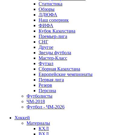
Статистика
Обзоры
ЛДЮФА
Наш соперник
ФИФА
Кубок Казахстана
Премьер-лига
СНГ
Другое
Звезды футбола
Мастер-Класс
Футзал
Сборная Казахстана
Европейские чемпионаты
Первая лига
Резерв
Персона
Футболисты
ЧМ-2018
Футбол - ЧМ-2026
Хоккей
Материалы
КХЛ
ВХЛ