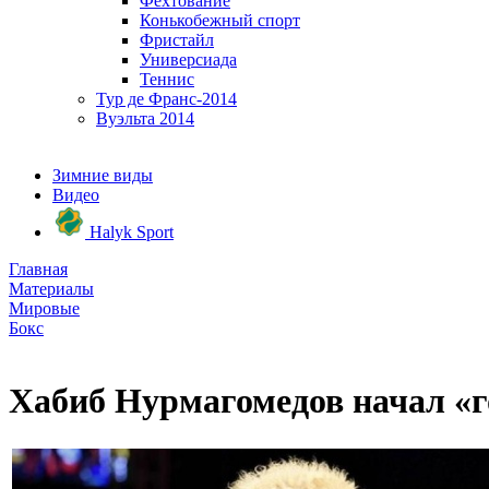
Фехтование
Конькобежный спорт
Фристайл
Универсиада
Теннис
Тур де Франс-2014
Вуэльта 2014
Зимние виды
Видео
Halyk Sport
Главная
Материалы
Мировые
Бокс
Хабиб Нурмагомедов начал «г