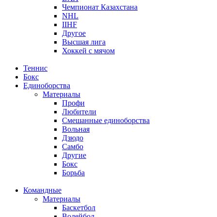
Чемпионат Казахстана
NHL
IIHF
Другое
Высшая лига
Хоккей с мячом
Теннис
Бокс
Единоборства
Материалы
Профи
Любители
Смешанные единоборства
Вольная
Дзюдо
Самбо
Другие
Бокс
Борьба
Командные
Материалы
Баскетбол
Волейбол