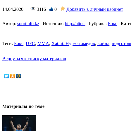
14.04.2020
3116
0
Добавить в личный кабинет
Автор:
sportinfo.kz
Источник:
http://https:
Рубрика:
Бокс
Кате
Теги:
Бокс
,
UFC
,
MMA
,
Хабиб Нурмагомедов
,
война
,
подготов
Вернуться к списку материалов
Материалы по теме