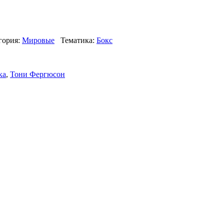
гория:
Мировые
Тематика:
Бокс
ка
,
Тони Фергюсон