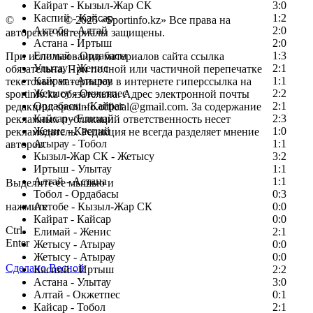
Кайрат - Кызыл-Жар СК
3:0
Каспий - Кайсар
1:2
©
Copyright
© 2025 «Sportinfo.kz» Все права на
Актобе - Алтай
2:0
авторские материалы защищены.
Астана - Иртыш
2:0
Елимай - Ордабасы
1:3
При использовании материалов сайта ссылка
Улытау - Женис
2:1
обязательна. При полной или частичной перепечатке
Кайрат - Атырау
1:1
текстовых материалов в интернете гиперссылка на
Жетысу - Окжетпес
2:2
sportinfo.kz обязательна. Адрес электронной почты
Ордабасы - Кайрат
2:1
редакции: sportinfo.official@gmail.com. За содержание
Кайсар - Елимай
2:3
рекламных публикаций ответственность несет
Женис - Каспий
1:0
рекламодатель. Редакция не всегда разделяет мнение
Атырау - Тобол
1:1
авторов.
Кызыл-Жар СК - Жетысу
3:2
Заметили ошибку в тексте?
Иртыш - Улытау
1:1
Алтай - Астана
1:1
Выделите ее мышью и
Тобол - Ордабасы
0:3
нажмите
Актобе - Кызыл-Жар СК
0:0
Кайрат - Кайсар
0:0
Ctrl
Елимай - Женис
2:1
Enter
Жетысу - Атырау
0:0
Жетысу - Атырау
0:0
Сделано Весной
Каспий - Иртыш
2:2
Астана - Улытау
3:0
Алтай - Окжетпес
0:1
Кайсар - Тобол
2:1