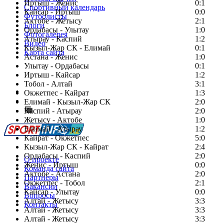
Иртыш - Женис
0:1
Спортивный календарь
Кайсар - Иртыш
0:0
Футболисты
Актобе - Жетысу
2:1
Блоги
Ордабасы - Улытау
1:0
Фотогалерея
Атырау - Каспий
1:2
Видео
Кызыл-Жар СК - Елимай
0:1
Карта сайта
Астана - Женис
1:0
Улытау - Ордабасы
0:1
Иртыш - Кайсар
1:2
Тобол - Алтай
3:1
Есть идея?
Окжетпес - Кайрат
1:3
Сообщить о мероприятии
Елимай - Кызыл-Жар СК
2:0
Каспий - Атырау
Перейти на старый сайт
2:0
Жетысу - Актобе
1:0
Елимай - Атырау
1:2
Кайрат - Окжетпес
5:0
Кызыл-Жар СК - Кайрат
2:4
Ордабасы - Каспий
2:0
О проекте
Женис - Иртыш
0:0
Команда сайта
Актобе - Астана
2:0
Партнеры
Окжетпес - Тобол
2:1
Вакансии
Кайсар - Улытау
0:0
Вопросы
Алтай - Жетысу
3:3
Контакты
Алтай - Жетысу
3:3
Алтай - Жетысу
3:3