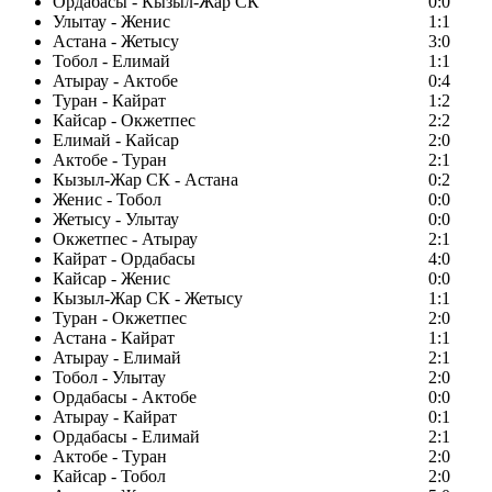
Ордабасы - Кызыл-Жар СК
0:0
Улытау - Женис
1:1
Астана - Жетысу
3:0
Тобол - Елимай
1:1
Атырау - Актобе
0:4
Туран - Кайрат
1:2
Кайсар - Окжетпес
2:2
Елимай - Кайсар
2:0
Актобе - Туран
2:1
Кызыл-Жар СК - Астана
0:2
Женис - Тобол
0:0
Жетысу - Улытау
0:0
Окжетпес - Атырау
2:1
Кайрат - Ордабасы
4:0
Кайсар - Женис
0:0
Кызыл-Жар СК - Жетысу
1:1
Туран - Окжетпес
2:0
Астана - Кайрат
1:1
Атырау - Елимай
2:1
Тобол - Улытау
2:0
Ордабасы - Актобе
0:0
Атырау - Кайрат
0:1
Ордабасы - Елимай
2:1
Актобе - Туран
2:0
Кайсар - Тобол
2:0