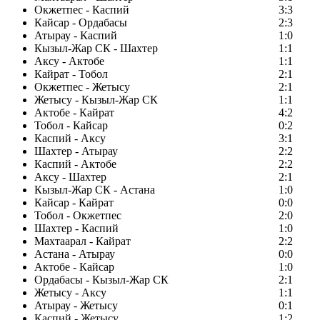
Окжетпес - Каспий
3:3
Кайсар - Ордабасы
2:3
Атырау - Каспий
1:0
Кызыл-Жар СК - Шахтер
1:1
Аксу - Актобе
1:1
Кайрат - Тобол
2:1
Окжетпес - Жетысу
2:1
Жетысу - Кызыл-Жар СК
1:1
Актобе - Кайрат
4:2
Тобол - Кайсар
0:2
Каспий - Аксу
3:1
Шахтер - Атырау
2:2
Каспий - Актобе
2:2
Аксу - Шахтер
2:1
Кызыл-Жар СК - Астана
1:0
Кайсар - Кайрат
0:0
Тобол - Окжетпес
2:0
Шахтер - Каспий
1:0
Махтаарал - Кайрат
2:2
Астана - Атырау
0:0
Актобе - Кайсар
1:0
Ордабасы - Кызыл-Жар СК
2:1
Жетысу - Аксу
1:1
Атырау - Жетысу
0:1
Каспий - Жетысу
1:2