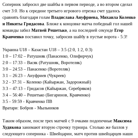
Соперник забросил две шайбы в первом периоде, а во втором сделал
счет 3:0. Но к середине третьего игрового отрезка счет удалось
сравнять благодаря голам
Владислава Ануфриева, Михаила Коленко
и Никиты Гридасова
. Ближе к концовке матча победный гол нашей
команды забил
Матвей Решетько
, а на последней секунде
Егор
Кравченко
поставил точку, забросив шайбу в пустые ворота - 5:3!
Украина U18 – Казастан U18 – 3:5 (2:0, 1:2, 0:3)
1:0 – 17:02 – Ратушняк (Панасенко, Олифирчук)
2:0 – 17:33 – Васяк (Ратушняк, Воротеляк)
3:0 – 24:53 – Панасенко (Воротеляк)
3:1 – 26:23 – Ануфриев (Чукреев)
3:2 - 37:31 – Коленко (Кайыржан, Задорожный)
3:3 – 47:13 – Гридасов (Кайыржан, Серебряков)
3:4 – 56:40 – Решетько (Бигаринов, Кравченко)
3:5 - 59:59 - Кравченко ПВ
Вратари: Бобров - Мыльников
Таким образом, после трех матчей с 9 очками подопечные
Максима
Худякова
занимают вторую строчку турнира. Столько же баллов у
следующего соперника - Швейцарии, матч против швейцарцев наши