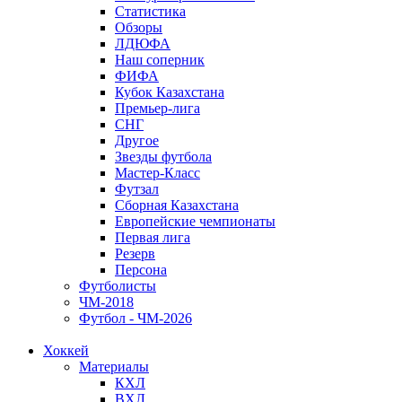
Статистика
Обзоры
ЛДЮФА
Наш соперник
ФИФА
Кубок Казахстана
Премьер-лига
СНГ
Другое
Звезды футбола
Мастер-Класс
Футзал
Сборная Казахстана
Европейские чемпионаты
Первая лига
Резерв
Персона
Футболисты
ЧМ-2018
Футбол - ЧМ-2026
Хоккей
Материалы
КХЛ
ВХЛ