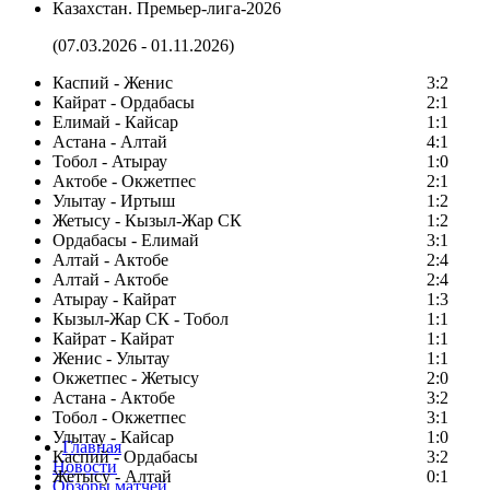
Казахстан. Премьер-лига-2026
(07.03.2026 - 01.11.2026)
Каспий - Женис
3:2
Кайрат - Ордабасы
2:1
Елимай - Кайсар
1:1
Астана - Алтай
4:1
Тобол - Атырау
1:0
Актобе - Окжетпес
2:1
Улытау - Иртыш
1:2
Жетысу - Кызыл-Жар СК
1:2
Ордабасы - Елимай
3:1
Алтай - Актобе
2:4
Алтай - Актобе
2:4
Атырау - Кайрат
1:3
Кызыл-Жар СК - Тобол
1:1
Кайрат - Кайрат
1:1
Женис - Улытау
1:1
Окжетпес - Жетысу
2:0
Астана - Актобе
3:2
Тобол - Окжетпес
3:1
Улытау - Кайсар
1:0
Главная
Каспий - Ордабасы
3:2
Новости
Жетысу - Алтай
0:1
Обзоры матчей