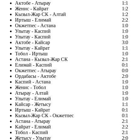
Актобе - Атырау
1:1
Женис - Кайрат
1:2
Кызыл-Жар СК - Алтай
1:2
Иртыш - Елимай
2:2
Окжетпес - Астана
1:0
Улытау - Каспий
1:0
Улытау - Каспий
1:0
Актобе - Кайсар
3:0
Улытау - Кайрат
1:1
Тобол - Иртыш
1:0
Астана - Кызыл-Жар СК
2:1
Елимай - Каспий
0:1
Окжетпес - Атырау
0:0
Ордабасы - Актобе
2:0
Каспий - Астана
1:0
Женис - Тобол
1:0
Атырау - Алтай
1:0
Улытау - Елимай
1:0
Кайсар - Жетысу
1:1
Иртыш - Кайрат
0:1
Кызыл-Жар СК - Окжетпес
0:1
Астана - Атырау
2:1
Кайрат - Елимай
2:2
Тобол - Каспий
2:1
Жетысу - Улытау
2:0