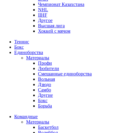
Чемпионат Казахстана
NHL
IIHF
Другое
Высшая лига
Хоккей с мячом
Теннис
Бокс
Единоборства
Материалы
Профи
Любители
Смешанные единоборства
Вольная
Дзюдо
Самбо
Другие
Бокс
Борьба
Командные
Материалы
Баскетбол
Волейбол