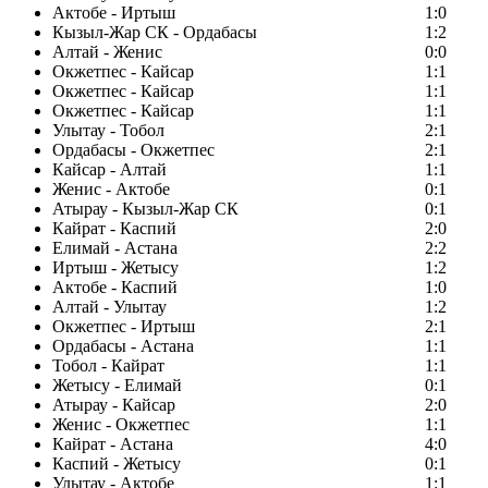
Актобе - Иртыш
1:0
Кызыл-Жар СК - Ордабасы
1:2
Алтай - Женис
0:0
Окжетпес - Кайсар
1:1
Окжетпес - Кайсар
1:1
Окжетпес - Кайсар
1:1
Улытау - Тобол
2:1
Ордабасы - Окжетпес
2:1
Кайсар - Алтай
1:1
Женис - Актобе
0:1
Атырау - Кызыл-Жар СК
0:1
Кайрат - Каспий
2:0
Елимай - Астана
2:2
Иртыш - Жетысу
1:2
Актобе - Каспий
1:0
Алтай - Улытау
1:2
Окжетпес - Иртыш
2:1
Ордабасы - Астана
1:1
Тобол - Кайрат
1:1
Жетысу - Елимай
0:1
Атырау - Кайсар
2:0
Женис - Окжетпес
1:1
Кайрат - Астана
4:0
Каспий - Жетысу
0:1
Улытау - Актобе
1:1