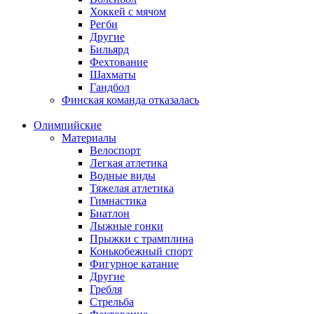
Хоккей с мячом
Регби
Другие
Бильярд
Фехтование
Шахматы
Гандбол
Финская команда отказалась
Олимпийские
Материалы
Велоспорт
Легкая атлетика
Водные виды
Тяжелая атлетика
Гимнастика
Биатлон
Лыжные гонки
Прыжки с трамплина
Конькобежный спорт
Фигурное катание
Другие
Гребля
Стрельба