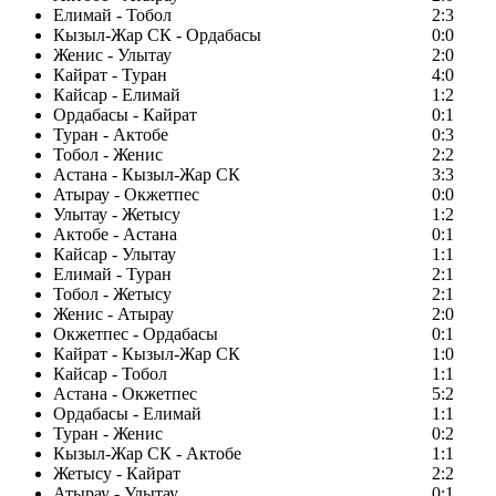
Елимай - Тобол
2:3
Кызыл-Жар СК - Ордабасы
0:0
Женис - Улытау
2:0
Кайрат - Туран
4:0
Кайсар - Елимай
1:2
Ордабасы - Кайрат
0:1
Туран - Актобе
0:3
Тобол - Женис
2:2
Астана - Кызыл-Жар СК
3:3
Атырау - Окжетпес
0:0
Улытау - Жетысу
1:2
Актобе - Астана
0:1
Кайсар - Улытау
1:1
Елимай - Туран
2:1
Тобол - Жетысу
2:1
Женис - Атырау
2:0
Окжетпес - Ордабасы
0:1
Кайрат - Кызыл-Жар СК
1:0
Кайсар - Тобол
1:1
Астана - Окжетпес
5:2
Ордабасы - Елимай
1:1
Туран - Женис
0:2
Кызыл-Жар СК - Актобе
1:1
Жетысу - Кайрат
2:2
Атырау - Улытау
0:1