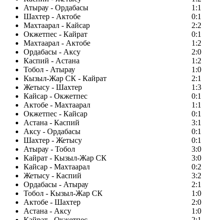
Атырау - Ордабасы
1:1
Шахтер - Актобе
0:1
Махтаарал - Кайсар
2:2
Окжетпес - Кайрат
0:1
Махтаарал - Актобе
1:2
Ордабасы - Аксу
2:0
Каспий - Астана
1:2
Тобол - Атырау
1:0
Кызыл-Жар СК - Кайрат
2:1
Жетысу - Шахтер
1:3
Кайсар - Окжетпес
0:1
Актобе - Махтаарал
1:1
Окжетпес - Кайсар
0:1
Астана - Каспий
3:1
Аксу - Ордабасы
0:1
Шахтер - Жетысу
0:1
Атырау - Тобол
3:0
Кайрат - Кызыл-Жар СК
3:0
Кайсар - Махтаарал
0:2
Жетысу - Каспий
3:2
Ордабасы - Атырау
2:1
Тобол - Кызыл-Жар СК
1:0
Актобе - Шахтер
2:0
Астана - Аксу
1:0
Кайрат - Окжетпес
2:1