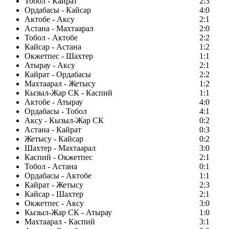
Тобол - Кайрат
2:3
Ордабасы - Кайсар
4:0
Актобе - Аксу
2:1
Астана - Махтаарал
2:0
Тобол - Актобе
2:2
Кайсар - Астана
1:2
Окжетпес - Шахтер
1:1
Атырау - Аксу
2:1
Кайрат - Ордабасы
2:2
Махтаарал - Жетысу
1:2
Кызыл-Жар СК - Каспий
1:1
Актобе - Атырау
4:0
Ордабасы - Тобол
4:1
Аксу - Кызыл-Жар СК
0:2
Астана - Кайрат
0:3
Жетысу - Кайсар
0:2
Шахтер - Махтаарал
3:0
Каспий - Окжетпес
2:1
Тобол - Астана
0:1
Ордабасы - Актобе
1:1
Кайрат - Жетысу
2:3
Кайсар - Шахтер
2:1
Окжетпес - Аксу
3:0
Кызыл-Жар СК - Атырау
1:0
Махтаарал - Каспий
3:1