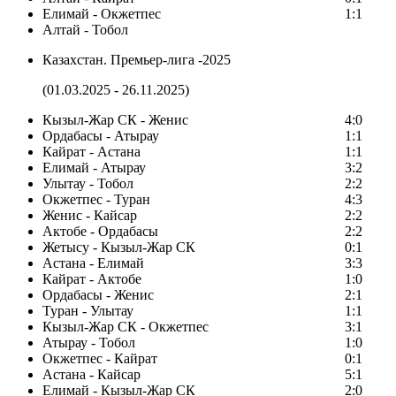
Елимай - Окжетпес
1:1
Алтай - Тобол
Казахстан. Премьер-лига -2025
(01.03.2025 - 26.11.2025)
Кызыл-Жар СК - Женис
4:0
Ордабасы - Атырау
1:1
Кайрат - Астана
1:1
Елимай - Атырау
3:2
Улытау - Тобол
2:2
Окжетпес - Туран
4:3
Женис - Кайсар
2:2
Актобе - Ордабасы
2:2
Жетысу - Кызыл-Жар СК
0:1
Астана - Елимай
3:3
Кайрат - Актобе
1:0
Ордабасы - Женис
2:1
Туран - Улытау
1:1
Кызыл-Жар СК - Окжетпес
3:1
Атырау - Тобол
1:0
Окжетпес - Кайрат
0:1
Астана - Кайсар
5:1
Елимай - Кызыл-Жар СК
2:0