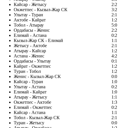
Кайсар - Жетысу
2:2
Окжетпес - Кызыл-Жар СК
3:2
Улытау - Туран
2:1
Актобе - Кайрат
1:2
Тобол - Атырау
5:0
Ордабасы - Женис
2:2
Елимай - Астана
0:2
Кызыл-Жар СК - Елимай
1:1
Жетысу - Актобе
2:1
Атырау - Кайсар
1:2
Астана - Женис
4:2
Ордабасы - Улытау
0:1
Кайрат - Окжетпес
1:2
Туран - Тобол
1:2
Женис - Кызыл-Жар СК
0:0
Кайсар - Туран
1:0
Улытау - Астана
0:2
Елимай - Кайрат
1:0
Атырау - Жетысу
1:1
Окжетпес - Актобе
1:3
Елимай - Окжетпес
0:2
Кайсар - Астана
1:1
Тобол - Кызыл-Жар СК
2:1
Туран - Жетысу
0:0
Атырау - Ордабасы
1:2