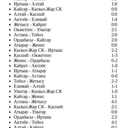
Иртыш - Алтай
1:0
Кайсар - Кызыл-Жар СК
0:0
Алтай - Каспий
0:0
Актобе - Елимай
1:4
Жетысу - Кайрат
0:0
Окжетпес - Улытау
2:1
Астана - Тобол
2:0
Ордабасы - Кайсар
2:0
Атырау - Женис
0:0
Кызыл-Жар СК - Иртыш
2-2
Каспий - Окжетпес
1-3
Женис - Ордабасы
0-2
Кайрат - Актобе
1-0
Иртыш - Атырау
1-1
Кайсар - Астана
0-0
Тобол - Жетысу
2-2
Елимай - Алтай
1-1
Улытау - Кызыл-Жар СК
1-0
Кайсар - Женис
1:1
Астана - Жетысу
4:1
Кызыл-Жар СК - Каспий
2:1
Атырау - Улытау
0:0
Ордабасы - Иртыш
2:2
Актобе - Тобол
4:1
Алтай - Кайрат
0:1