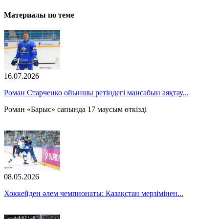
Материалы по теме
16.07.2026
Роман Старченко ойыншы ретіндегі мансабын аяқтау...
Роман «Барыс» сапында 17 маусым өткізді
08.05.2026
Хоккейден әлем чемпионаты: Қазақстан мерзімінен...