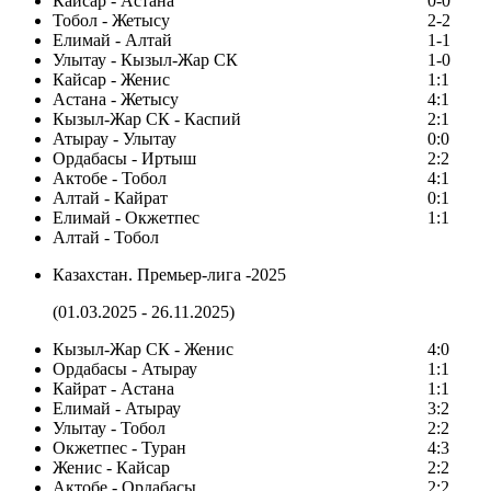
Кайсар - Астана
0-0
Тобол - Жетысу
2-2
Елимай - Алтай
1-1
Улытау - Кызыл-Жар СК
1-0
Кайсар - Женис
1:1
Астана - Жетысу
4:1
Кызыл-Жар СК - Каспий
2:1
Атырау - Улытау
0:0
Ордабасы - Иртыш
2:2
Актобе - Тобол
4:1
Алтай - Кайрат
0:1
Елимай - Окжетпес
1:1
Алтай - Тобол
Казахстан. Премьер-лига -2025
(01.03.2025 - 26.11.2025)
Кызыл-Жар СК - Женис
4:0
Ордабасы - Атырау
1:1
Кайрат - Астана
1:1
Елимай - Атырау
3:2
Улытау - Тобол
2:2
Окжетпес - Туран
4:3
Женис - Кайсар
2:2
Актобе - Ордабасы
2:2