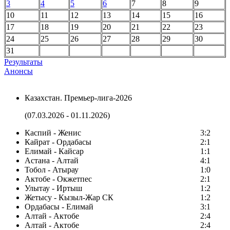
3
4
5
6
7
8
9
10
11
12
13
14
15
16
17
18
19
20
21
22
23
24
25
26
27
28
29
30
31
Результаты
Анонсы
Казахстан. Премьер-лига-2026
(07.03.2026 - 01.11.2026)
Каспий - Женис
3:2
Кайрат - Ордабасы
2:1
Елимай - Кайсар
1:1
Астана - Алтай
4:1
Тобол - Атырау
1:0
Актобе - Окжетпес
2:1
Улытау - Иртыш
1:2
Жетысу - Кызыл-Жар СК
1:2
Ордабасы - Елимай
3:1
Алтай - Актобе
2:4
Алтай - Актобе
2:4