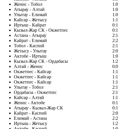
Женис - Тобол
1:0
Атырау - Алтай
1:0
Улытау - Елимай
1:0
Кайсар - Жетысу
1:1
Иртыш - Кайрат
0:1
Кызыл-Жар СК - Окжетпес
0:1
Астана - Атырау
2:1
Кайрат - Елимай
2:2
Тобол - Каспий
2:1
Жетысу - Улытау
2:0
Актобе - Иртыш
1:0
Кызыл-Жар СК - Ордабасы
1:2
Алтай - Женис
0:0
Окжетпес - Кайсар
1:1
Окжетпес - Кайсар
1:1
Окжетпес - Кайсар
1:1
Улытау - Тобол
2:1
Ордабасы - Окжетпес
2:1
Кайсар - Алтай
1:1
Женис - Актобе
0:1
Атырау - Кызыл-Жар СК
0:1
Кайрат - Каспий
2:0
Елимай - Астана
2:2
Иртыш - Жетысу
1:2
Актобе - Каспий
1:0