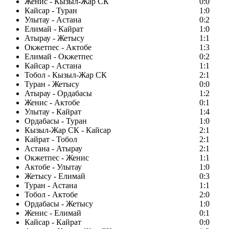
Женис - Кызыл-Жар СК
0:0
Кайсар - Туран
1:0
Улытау - Астана
0:2
Елимай - Кайрат
1:0
Атырау - Жетысу
1:1
Окжетпес - Актобе
1:3
Елимай - Окжетпес
0:2
Кайсар - Астана
1:1
Тобол - Кызыл-Жар СК
2:1
Туран - Жетысу
0:0
Атырау - Ордабасы
1:2
Женис - Актобе
0:1
Улытау - Кайрат
1:4
Ордабасы - Туран
1:0
Кызыл-Жар СК - Кайсар
2:1
Кайрат - Тобол
2:1
Астана - Атырау
2:1
Окжетпес - Женис
1:1
Актобе - Улытау
1:0
Жетысу - Елимай
0:3
Туран - Астана
1:1
Тобол - Актобе
2:0
Ордабасы - Жетысу
1:0
Женис - Елимай
0:1
Кайсар - Кайрат
0:0