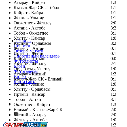
Атырау - Кайрат
1:3
Кызыл-Жар СК - Тобол
1:1
Кайрат - Кайрат
1:1
Женис - Улытау
1:1
Окжетпес - Жетысу
2:0
Астана - Актобе
3:2
Тобол - Окжетпес
3:1
Улытау - Кайсар
1:0
Главная
Каспий - Ордабасы
3:2
Новости
Жетысу - Алтай
0:1
Обзоры матчей
Иртыш - Женис
0:1
Спортивный календарь
Кайсар - Иртыш
0:0
Футболисты
Актобе - Жетысу
2:1
Блоги
Ордабасы - Улытау
1:0
Фотогалерея
Атырау - Каспий
1:2
Видео
Кызыл-Жар СК - Елимай
0:1
Карта сайта
Астана - Женис
1:0
Улытау - Ордабасы
0:1
Иртыш - Кайсар
1:2
Тобол - Алтай
3:1
Есть идея?
Окжетпес - Кайрат
1:3
Сообщить о мероприятии
Елимай - Кызыл-Жар СК
2:0
Каспий - Атырау
Перейти на старый сайт
2:0
Жетысу - Актобе
1:0
Елимай - Атырау
1:2