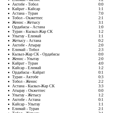
Актобе - Тобол
0:0
Кайрат - Кайсар
1:1
Астана - Туран
7:0
Тобол - Окжетпес
2:1
Женис - Жетысу
3:1
Ордабасы - Астана
1:0
Туран - Кызыл-Жар СК
1:2
Улытау - Елимай
1:1
Жетысу - Астана
0:2
Актобе - Атырау
2:0
Елимай - Тобол
2:3
Кызыл-Жар СК - Ордабасы
0:0
Женис - Улытау
2:0
Кайрат - Туран
4:0
Кайсар - Елимай
1:2
Ордабасы - Кайрат
0:1
Туран - Актобе
0:3
Тобол - Женис
2:2
Астана - Кызыл-Жар СК
3:3
Атырау - Окжетпес
0:0
Улытау - Жетысу
1:2
Актобе - Астана
0:1
Кайсар - Улытау
1:1
Елимай - Туран
2:1