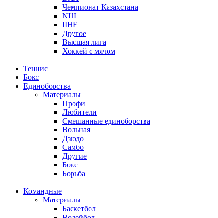
Чемпионат Казахстана
NHL
IIHF
Другое
Высшая лига
Хоккей с мячом
Теннис
Бокс
Единоборства
Материалы
Профи
Любители
Смешанные единоборства
Вольная
Дзюдо
Самбо
Другие
Бокс
Борьба
Командные
Материалы
Баскетбол
Волейбол