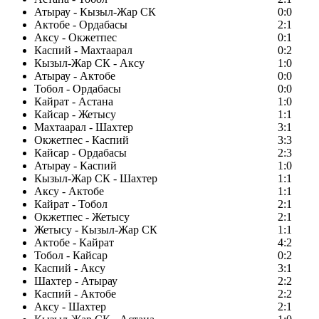
Атырау - Кызыл-Жар СК
0:0
Актобе - Ордабасы
2:1
Аксу - Окжетпес
0:1
Каспий - Махтаарал
0:2
Кызыл-Жар СК - Аксу
1:0
Атырау - Актобе
0:0
Тобол - Ордабасы
0:0
Кайрат - Астана
1:0
Кайсар - Жетысу
1:1
Махтаарал - Шахтер
3:1
Окжетпес - Каспий
3:3
Кайсар - Ордабасы
2:3
Атырау - Каспий
1:0
Кызыл-Жар СК - Шахтер
1:1
Аксу - Актобе
1:1
Кайрат - Тобол
2:1
Окжетпес - Жетысу
2:1
Жетысу - Кызыл-Жар СК
1:1
Актобе - Кайрат
4:2
Тобол - Кайсар
0:2
Каспий - Аксу
3:1
Шахтер - Атырау
2:2
Каспий - Актобе
2:2
Аксу - Шахтер
2:1