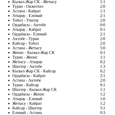
Кызыл-Жар СК - Жетысу
1:1
Туран - Окжетпес
2:0
Астана - Кайрат
1:1
Атырау - Елимай
2:1
Тобол - Улытау
2:0
Ордабасы - Актобе
0:0
Атырау - Кайрат
0:1
Ордабасы - Елимай
2:1
Актобе - Туран
2:0
Кайсар - Тобол
2:0
Астана - Жетысу
5:0
Женис - Кызыл-Жар СК
0:1
Туран - Женис
1:1
Жетысу - Атырау
0:2
Шахтер - Актобе
1:3
Кызыл-Жар СК - Кайсар
6:2
Ордабасы - Кайрат
2:1
Астана - Актобе
2:0
Туран - Кайсар
0:1
Шахтер - Кызыл-Жар СК
1:1
Ордабасы - Женис
1:2
Атырау - Елимай
1:0
Жетысу - Кайрат
1:2
Кайсар - Шахтер
5:1
Елимай - Астана
0:3