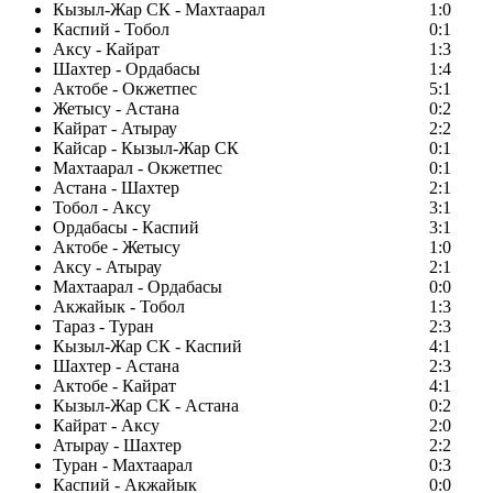
Кызыл-Жар СК - Махтаарал
1:0
Каспий - Тобол
0:1
Аксу - Кайрат
1:3
Шахтер - Ордабасы
1:4
Актобе - Окжетпес
5:1
Жетысу - Астана
0:2
Кайрат - Атырау
2:2
Кайсар - Кызыл-Жар СК
0:1
Махтаарал - Окжетпес
0:1
Астана - Шахтер
2:1
Тобол - Аксу
3:1
Ордабасы - Каспий
3:1
Актобе - Жетысу
1:0
Аксу - Атырау
2:1
Махтаарал - Ордабасы
0:0
Акжайык - Тобол
1:3
Тараз - Туран
2:3
Кызыл-Жар СК - Каспий
4:1
Шахтер - Астана
2:3
Актобе - Кайрат
4:1
Кызыл-Жар СК - Астана
0:2
Кайрат - Аксу
2:0
Атырау - Шахтер
2:2
Туран - Махтаарал
0:3
Каспий - Акжайык
0:0