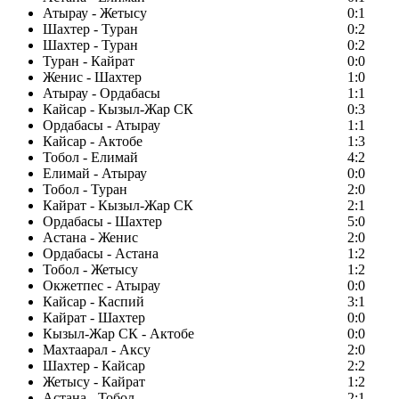
Атырау - Жетысу
0:1
Шахтер - Туран
0:2
Шахтер - Туран
0:2
Туран - Кайрат
0:0
Женис - Шахтер
1:0
Атырау - Ордабасы
1:1
Кайсар - Кызыл-Жар СК
0:3
Ордабасы - Атырау
1:1
Кайсар - Актобе
1:3
Тобол - Елимай
4:2
Елимай - Атырау
0:0
Тобол - Туран
2:0
Кайрат - Кызыл-Жар СК
2:1
Ордабасы - Шахтер
5:0
Астана - Женис
2:0
Ордабасы - Астана
1:2
Тобол - Жетысу
1:2
Окжетпес - Атырау
0:0
Кайсар - Каспий
3:1
Кайрат - Шахтер
0:0
Кызыл-Жар СК - Актобе
0:0
Махтаарал - Аксу
2:0
Шахтер - Кайсар
2:2
Жетысу - Кайрат
1:2
Астана - Тобол
2:1