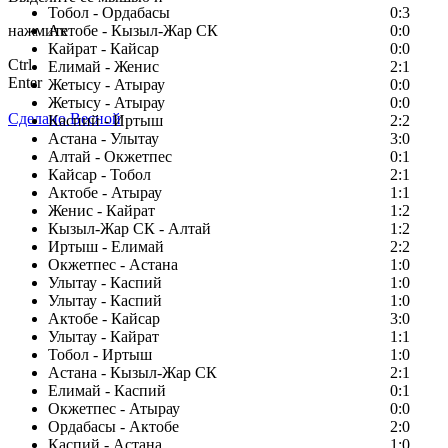
Тобол - Ордабасы
0:3
нажмите
Актобе - Кызыл-Жар СК
0:0
Кайрат - Кайсар
0:0
Ctrl
Елимай - Женис
2:1
Enter
Жетысу - Атырау
0:0
Жетысу - Атырау
0:0
Сделано Весной
Каспий - Иртыш
2:2
Астана - Улытау
3:0
Алтай - Окжетпес
0:1
Кайсар - Тобол
2:1
Актобе - Атырау
1:1
Женис - Кайрат
1:2
Кызыл-Жар СК - Алтай
1:2
Иртыш - Елимай
2:2
Окжетпес - Астана
1:0
Улытау - Каспий
1:0
Улытау - Каспий
1:0
Актобе - Кайсар
3:0
Улытау - Кайрат
1:1
Тобол - Иртыш
1:0
Астана - Кызыл-Жар СК
2:1
Елимай - Каспий
0:1
Окжетпес - Атырау
0:0
Ордабасы - Актобе
2:0
Каспий - Астана
1:0