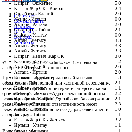
Кайрат - Окжетпес
5:0
Кызыл-Жар СК - Кайрат
2:4
Ордабасы - Каспий
2:0
О проекте
Женис - Иртыш
0:0
Команда сайта
Актобе - Астана
2:0
Партнеры
Окжетпес - Тобол
2:1
Вакансии
Кайсар - Улытау
0:0
Вопросы
Алтай - Жетысу
3:3
Контакты
Алтай - Жетысу
3:3
Алтай - Жетысу
3:3
Кайрат - Кызыл-Жар СК
3:0
Каспий - Кайсар
1:2
©
Copyright
© 2025 «Sportinfo.kz» Все права на
Актобе - Алтай
2:0
авторские материалы защищены.
Астана - Иртыш
2:0
Елимай - Ордабасы
1:3
При использовании материалов сайта ссылка
Улытау - Женис
2:1
обязательна. При полной или частичной перепечатке
Кайрат - Атырау
1:1
текстовых материалов в интернете гиперссылка на
Жетысу - Окжетпес
2:2
sportinfo.kz обязательна. Адрес электронной почты
Ордабасы - Кайрат
2:1
редакции: sportinfo.official@gmail.com. За содержание
Кайсар - Елимай
2:3
рекламных публикаций ответственность несет
Женис - Каспий
1:0
рекламодатель. Редакция не всегда разделяет мнение
Атырау - Тобол
1:1
авторов.
Кызыл-Жар СК - Жетысу
3:2
Заметили ошибку в тексте?
Иртыш - Улытау
1:1
Алтай - Астана
1:1
Выделите ее мышью и