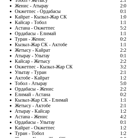
Тобол - Жетысу
2:1
Женис - Атырау
2:0
Окжетпес - Ордабасы
0:1
Кайрат - Кызыл-Жар СК
1:0
Кайсар - Тобол
1:1
Астана - Окжетпес
5:2
Ордабасы - Елимай
1:1
Туран - Женис
0:2
Кызыл-Жар СК - Актобе
1:1
Жетысу - Кайрат
2:2
Атырау - Улытау
0:1
Кайсар - Жетысу
2:2
Окжетпес - Кызыл-Жар СК
3:2
Улытау - Туран
2:1
Актобе - Кайрат
1:2
Тобол - Атырау
5:0
Ордабасы - Женис
2:2
Елимай - Астана
0:2
Кызыл-Жар СК - Елимай
1:1
Жетысу - Актобе
2:1
Атырау - Кайсар
1:2
Астана - Женис
4:2
Ордабасы - Улытау
0:1
Кайрат - Окжетпес
1:2
Туран - Тобол
1:2