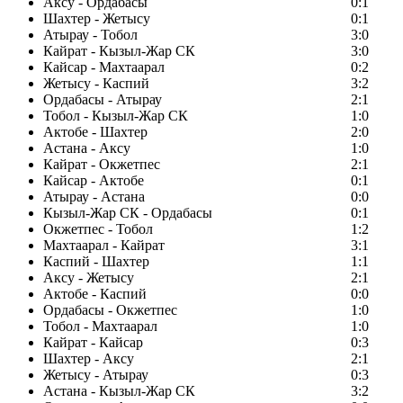
Аксу - Ордабасы
0:1
Шахтер - Жетысу
0:1
Атырау - Тобол
3:0
Кайрат - Кызыл-Жар СК
3:0
Кайсар - Махтаарал
0:2
Жетысу - Каспий
3:2
Ордабасы - Атырау
2:1
Тобол - Кызыл-Жар СК
1:0
Актобе - Шахтер
2:0
Астана - Аксу
1:0
Кайрат - Окжетпес
2:1
Кайсар - Актобе
0:1
Атырау - Астана
0:0
Кызыл-Жар СК - Ордабасы
0:1
Окжетпес - Тобол
1:2
Махтаарал - Кайрат
3:1
Каспий - Шахтер
1:1
Аксу - Жетысу
2:1
Актобе - Каспий
0:0
Ордабасы - Окжетпес
1:0
Тобол - Махтаарал
1:0
Кайрат - Кайсар
0:3
Шахтер - Аксу
2:1
Жетысу - Атырау
0:3
Астана - Кызыл-Жар СК
3:2