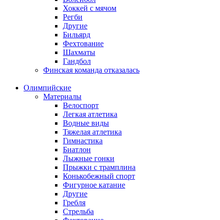
Хоккей с мячом
Регби
Другие
Бильярд
Фехтование
Шахматы
Гандбол
Финская команда отказалась
Олимпийские
Материалы
Велоспорт
Легкая атлетика
Водные виды
Тяжелая атлетика
Гимнастика
Биатлон
Лыжные гонки
Прыжки с трамплина
Конькобежный спорт
Фигурное катание
Другие
Гребля
Стрельба