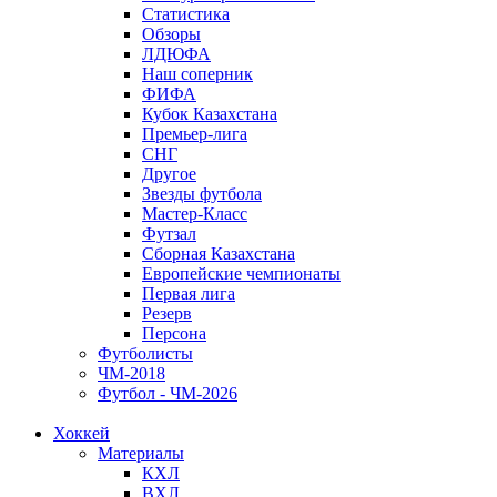
Статистика
Обзоры
ЛДЮФА
Наш соперник
ФИФА
Кубок Казахстана
Премьер-лига
СНГ
Другое
Звезды футбола
Мастер-Класс
Футзал
Сборная Казахстана
Европейские чемпионаты
Первая лига
Резерв
Персона
Футболисты
ЧМ-2018
Футбол - ЧМ-2026
Хоккей
Материалы
КХЛ
ВХЛ