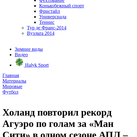
Фехтование
Конькобежный спорт
Фристайл
Универсиада
Теннис
Тур де Франс-2014
Вуэльта 2014
Зимние виды
Видео
Halyk Sport
Главная
Материалы
Мировые
Футбол
Холанд повторил рекорд
Агуэро по голам за «Ман
Сити» в одном сезоне АПЛ –