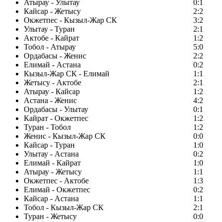
Атырау - Улытау
0:1
Кайсар - Жетысу
2:2
Окжетпес - Кызыл-Жар СК
3:2
Улытау - Туран
2:1
Актобе - Кайрат
1:2
Тобол - Атырау
5:0
Ордабасы - Женис
2:2
Елимай - Астана
0:2
Кызыл-Жар СК - Елимай
1:1
Жетысу - Актобе
2:1
Атырау - Кайсар
1:2
Астана - Женис
4:2
Ордабасы - Улытау
0:1
Кайрат - Окжетпес
1:2
Туран - Тобол
1:2
Женис - Кызыл-Жар СК
0:0
Кайсар - Туран
1:0
Улытау - Астана
0:2
Елимай - Кайрат
1:0
Атырау - Жетысу
1:1
Окжетпес - Актобе
1:3
Елимай - Окжетпес
0:2
Кайсар - Астана
1:1
Тобол - Кызыл-Жар СК
2:1
Туран - Жетысу
0:0