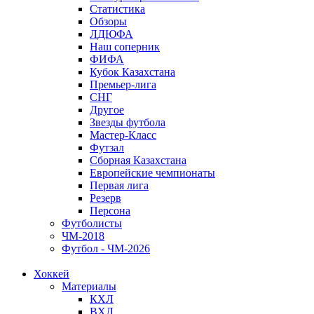
Статистика
Обзоры
ЛДЮФА
Наш соперник
ФИФА
Кубок Казахстана
Премьер-лига
СНГ
Другое
Звезды футбола
Мастер-Класс
Футзал
Сборная Казахстана
Европейские чемпионаты
Первая лига
Резерв
Персона
Футболисты
ЧМ-2018
Футбол - ЧМ-2026
Хоккей
Материалы
КХЛ
ВХЛ