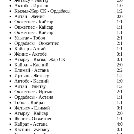
Жетысу - Улытау
2:0
Актобе - Иртыш
1:0
Кызыл-Жар СК - Ордабасы
1:2
Алтай - Женис
0:0
Окжетпес - Кайсар
1:1
Окжетпес - Кайсар
1:1
Окжетпес - Кайсар
1:1
Улытау - Тобол
2:1
Ордабасы - Окжетпес
2:1
Кайсар - Алтай
1:1
Женис - Актобе
0:1
Атырау - Кызыл-Жар СК
0:1
Кайрат - Каспий
2:0
Елимай - Астана
2:2
Иртыш - Жетысу
1:2
Актобе - Каспий
1:0
Алтай - Улытау
1:2
Окжетпес - Иртыш
2:1
Ордабасы - Астана
1:1
Тобол - Кайрат
1:1
Жетысу - Елимай
0:1
Атырау - Кайсар
2:0
Женис - Окжетпес
1:1
Кайрат - Астана
4:0
Каспий - Жетысу
0:1