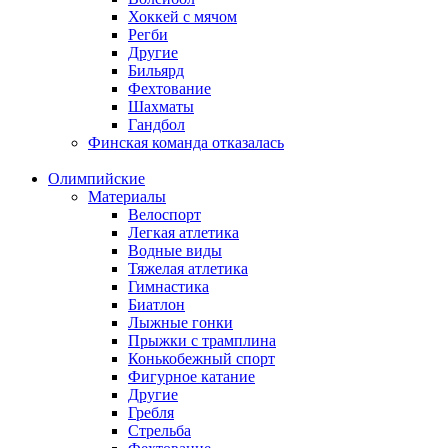
Хоккей с мячом
Регби
Другие
Бильярд
Фехтование
Шахматы
Гандбол
Финская команда отказалась
Олимпийские
Материалы
Велоспорт
Легкая атлетика
Водные виды
Тяжелая атлетика
Гимнастика
Биатлон
Лыжные гонки
Прыжки с трамплина
Конькобежный спорт
Фигурное катание
Другие
Гребля
Стрельба