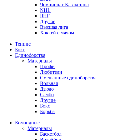
Чемпионат Казахстана
NHL
IIHF
Другое
Высшая лига
Хоккей с мячом
Теннис
Бокс
Единоборства
Материалы
Профи
Любители
Смешанные единоборства
Вольная
Дзюдо
Самбо
Другие
Бокс
Борьба
Командные
Материалы
Баскетбол
Волейбол