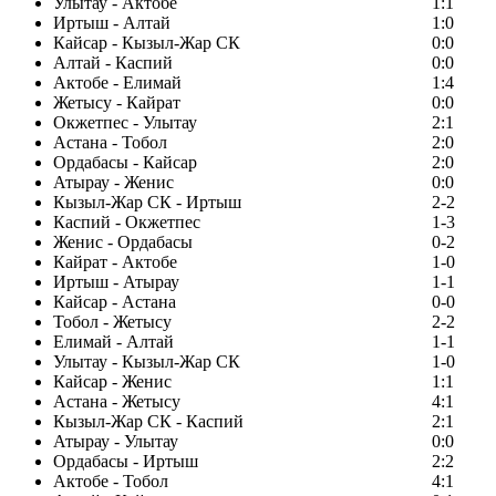
Улытау - Актобе
1:1
Иртыш - Алтай
1:0
Кайсар - Кызыл-Жар СК
0:0
Алтай - Каспий
0:0
Актобе - Елимай
1:4
Жетысу - Кайрат
0:0
Окжетпес - Улытау
2:1
Астана - Тобол
2:0
Ордабасы - Кайсар
2:0
Атырау - Женис
0:0
Кызыл-Жар СК - Иртыш
2-2
Каспий - Окжетпес
1-3
Женис - Ордабасы
0-2
Кайрат - Актобе
1-0
Иртыш - Атырау
1-1
Кайсар - Астана
0-0
Тобол - Жетысу
2-2
Елимай - Алтай
1-1
Улытау - Кызыл-Жар СК
1-0
Кайсар - Женис
1:1
Астана - Жетысу
4:1
Кызыл-Жар СК - Каспий
2:1
Атырау - Улытау
0:0
Ордабасы - Иртыш
2:2
Актобе - Тобол
4:1