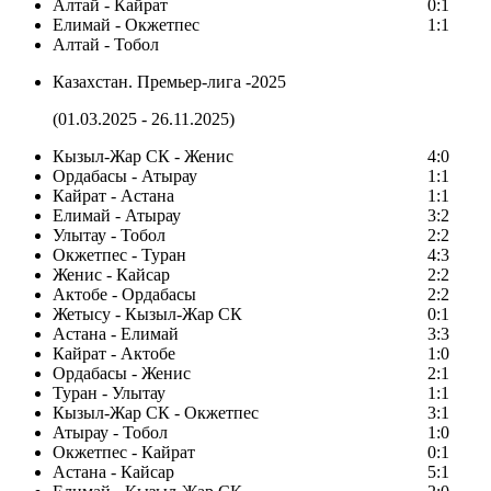
Алтай - Кайрат
0:1
Елимай - Окжетпес
1:1
Алтай - Тобол
Казахстан. Премьер-лига -2025
(01.03.2025 - 26.11.2025)
Кызыл-Жар СК - Женис
4:0
Ордабасы - Атырау
1:1
Кайрат - Астана
1:1
Елимай - Атырау
3:2
Улытау - Тобол
2:2
Окжетпес - Туран
4:3
Женис - Кайсар
2:2
Актобе - Ордабасы
2:2
Жетысу - Кызыл-Жар СК
0:1
Астана - Елимай
3:3
Кайрат - Актобе
1:0
Ордабасы - Женис
2:1
Туран - Улытау
1:1
Кызыл-Жар СК - Окжетпес
3:1
Атырау - Тобол
1:0
Окжетпес - Кайрат
0:1
Астана - Кайсар
5:1