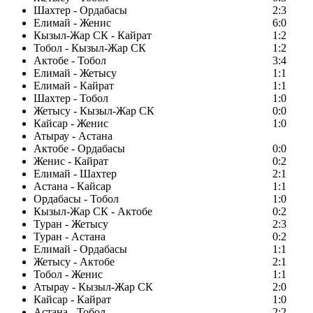
Шахтер - Ордабасы
2:3
Елимай - Женис
6:0
Кызыл-Жар СК - Кайрат
1:2
Тобол - Кызыл-Жар СК
1:2
Актобе - Тобол
3:4
Елимай - Жетысу
1:1
Елимай - Кайрат
1:1
Шахтер - Тобол
1:0
Жетысу - Кызыл-Жар СК
0:0
Кайсар - Женис
1:0
Атырау - Астана
Актобе - Ордабасы
0:0
Женис - Кайрат
0:2
Елимай - Шахтер
2:1
Астана - Кайсар
1:1
Ордабасы - Тобол
1:0
Кызыл-Жар СК - Актобе
0:2
Туран - Жетысу
2:3
Туран - Астана
0:2
Елимай - Ордабасы
1:1
Жетысу - Актобе
2:1
Тобол - Женис
1:1
Атырау - Кызыл-Жар СК
2:0
Кайсар - Кайрат
1:0
Астана - Тобол
2:2