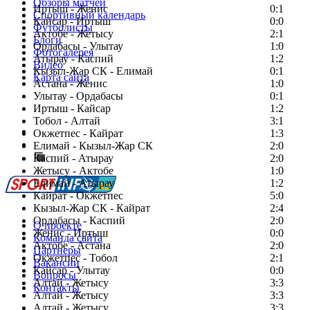
Обзоры матчей
Иртыш - Женис
0:1
Спортивный календарь
Кайсар - Иртыш
0:0
Футболисты
Актобе - Жетысу
2:1
Блоги
Ордабасы - Улытау
1:0
Фотогалерея
Атырау - Каспий
1:2
Видео
Кызыл-Жар СК - Елимай
0:1
Карта сайта
Астана - Женис
1:0
Улытау - Ордабасы
0:1
Иртыш - Кайсар
1:2
Тобол - Алтай
3:1
Есть идея?
Окжетпес - Кайрат
1:3
Сообщить о мероприятии
Елимай - Кызыл-Жар СК
2:0
Каспий - Атырау
Перейти на старый сайт
2:0
Жетысу - Актобе
1:0
Елимай - Атырау
1:2
Кайрат - Окжетпес
5:0
Кызыл-Жар СК - Кайрат
2:4
Ордабасы - Каспий
2:0
О проекте
Женис - Иртыш
0:0
Команда сайта
Актобе - Астана
2:0
Партнеры
Окжетпес - Тобол
2:1
Вакансии
Кайсар - Улытау
0:0
Вопросы
Алтай - Жетысу
3:3
Контакты
Алтай - Жетысу
3:3
Алтай - Жетысу
3:3