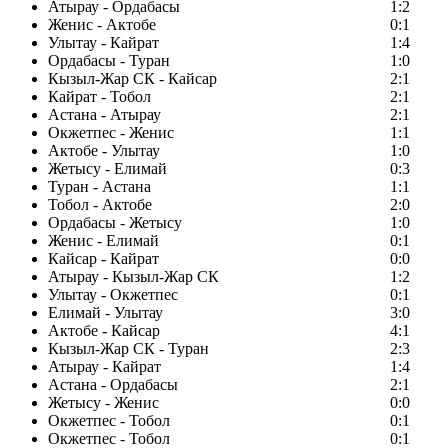
Атырау - Ордабасы
1:2
Женис - Актобе
0:1
Улытау - Кайрат
1:4
Ордабасы - Туран
1:0
Кызыл-Жар СК - Кайсар
2:1
Кайрат - Тобол
2:1
Астана - Атырау
2:1
Окжетпес - Женис
1:1
Актобе - Улытау
1:0
Жетысу - Елимай
0:3
Туран - Астана
1:1
Тобол - Актобе
2:0
Ордабасы - Жетысу
1:0
Женис - Елимай
0:1
Кайсар - Кайрат
0:0
Атырау - Кызыл-Жар СК
1:2
Улытау - Окжетпес
0:1
Елимай - Улытау
3:0
Актобе - Кайсар
4:1
Кызыл-Жар СК - Туран
2:3
Атырау - Кайрат
1:4
Астана - Ордабасы
2:1
Жетысу - Женис
0:0
Окжетпес - Тобол
0:1
Окжетпес - Тобол
0:1