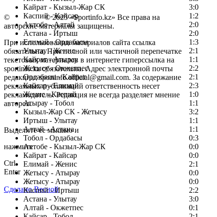
Кайрат - Кызыл-Жар СК
3:0
Каспий - Кайсар
1:2
©
Copyright
© 2025 «Sportinfo.kz» Все права на
Актобе - Алтай
2:0
авторские материалы защищены.
Астана - Иртыш
2:0
Елимай - Ордабасы
1:3
При использовании материалов сайта ссылка
Улытау - Женис
2:1
обязательна. При полной или частичной перепечатке
Кайрат - Атырау
1:1
текстовых материалов в интернете гиперссылка на
Жетысу - Окжетпес
2:2
sportinfo.kz обязательна. Адрес электронной почты
Ордабасы - Кайрат
2:1
редакции: sportinfo.official@gmail.com. За содержание
Кайсар - Елимай
2:3
рекламных публикаций ответственность несет
Женис - Каспий
1:0
рекламодатель. Редакция не всегда разделяет мнение
Атырау - Тобол
1:1
авторов.
Кызыл-Жар СК - Жетысу
3:2
Заметили ошибку в тексте?
Иртыш - Улытау
1:1
Алтай - Астана
1:1
Выделите ее мышью и
Тобол - Ордабасы
0:3
нажмите
Актобе - Кызыл-Жар СК
0:0
Кайрат - Кайсар
0:0
Ctrl
Елимай - Женис
2:1
Enter
Жетысу - Атырау
0:0
Жетысу - Атырау
0:0
Сделано Весной
Каспий - Иртыш
2:2
Астана - Улытау
3:0
Алтай - Окжетпес
0:1
Кайсар - Тобол
2:1