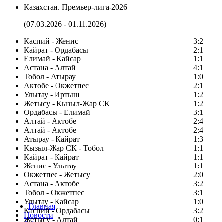
Казахстан. Премьер-лига-2026
(07.03.2026 - 01.11.2026)
Каспий - Женис
3:2
Кайрат - Ордабасы
2:1
Елимай - Кайсар
1:1
Астана - Алтай
4:1
Тобол - Атырау
1:0
Актобе - Окжетпес
2:1
Улытау - Иртыш
1:2
Жетысу - Кызыл-Жар СК
1:2
Ордабасы - Елимай
3:1
Алтай - Актобе
2:4
Алтай - Актобе
2:4
Атырау - Кайрат
1:3
Кызыл-Жар СК - Тобол
1:1
Кайрат - Кайрат
1:1
Женис - Улытау
1:1
Окжетпес - Жетысу
2:0
Астана - Актобе
3:2
Тобол - Окжетпес
3:1
Улытау - Кайсар
1:0
Главная
Каспий - Ордабасы
3:2
Новости
Жетысу - Алтай
0:1