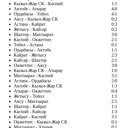
Кызыл-Жар СК - Каспий
1:1
Актобе - Атырау
4:0
Ордабасы - Тобол
4:1
Аксу - Кызыл-Жар СК
0:2
Астана - Кайрат
0:3
Жетысу - Кайсар
0:2
Шахтер - Махтаарал
3:0
Каспий - Окжетпес
2:1
Тобол - Астана
0:1
Ордабасы - Актобе
1:1
Кайрат - Жетысу
2:3
Кайсар - Шахтер
2:1
Окжетпес - Аксу
3:0
Кызыл-Жар СК - Атырау
1:0
Махтаарал - Каспий
3:1
Астана - Ордабасы
2:0
Актобе - Кызыл-Жар СК
1:3
Атырау - Окжетпес
0:4
Жетысу - Тобол
1:1
Аксу - Махтаарал
2:1
Шахтер - Кайрат
1:1
Каспий - Кайсар
1:3
Кайрат - Каспий
3:1
Окжетпес - Кызыл-Жар СК
0:1
Махтаарал - Атырау
0:1