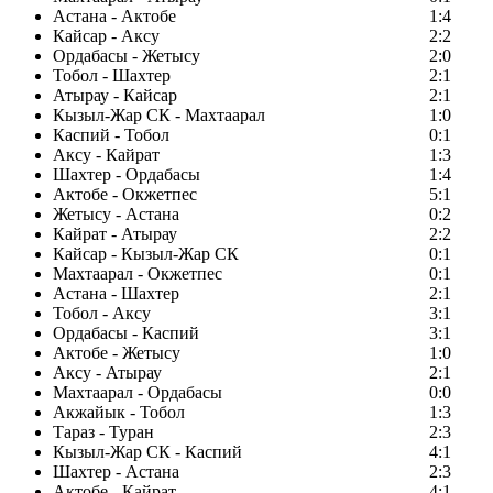
Астана - Актобе
1:4
Кайсар - Аксу
2:2
Ордабасы - Жетысу
2:0
Тобол - Шахтер
2:1
Атырау - Кайсар
2:1
Кызыл-Жар СК - Махтаарал
1:0
Каспий - Тобол
0:1
Аксу - Кайрат
1:3
Шахтер - Ордабасы
1:4
Актобе - Окжетпес
5:1
Жетысу - Астана
0:2
Кайрат - Атырау
2:2
Кайсар - Кызыл-Жар СК
0:1
Махтаарал - Окжетпес
0:1
Астана - Шахтер
2:1
Тобол - Аксу
3:1
Ордабасы - Каспий
3:1
Актобе - Жетысу
1:0
Аксу - Атырау
2:1
Махтаарал - Ордабасы
0:0
Акжайык - Тобол
1:3
Тараз - Туран
2:3
Кызыл-Жар СК - Каспий
4:1
Шахтер - Астана
2:3
Актобе - Кайрат
4:1