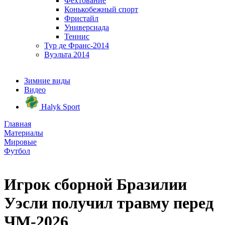
Фехтование
Конькобежный спорт
Фристайл
Универсиада
Теннис
Тур де Франс-2014
Вуэльта 2014
Зимние виды
Видео
Halyk Sport
Главная
Материалы
Мировые
Футбол
Игрок сборной Бразилии
Уэсли получил травму перед
ЧМ-2026