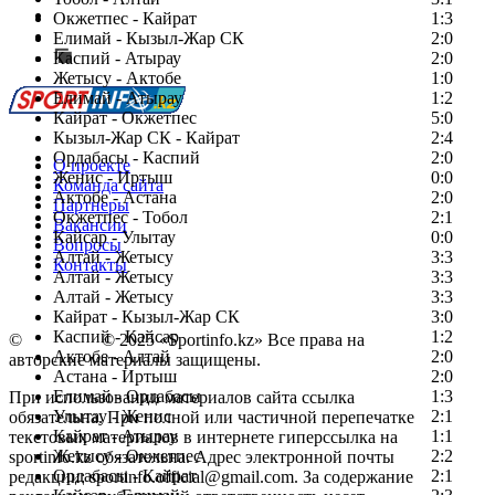
Есть идея?
Окжетпес - Кайрат
1:3
Сообщить о мероприятии
Елимай - Кызыл-Жар СК
2:0
Каспий - Атырау
Перейти на старый сайт
2:0
Жетысу - Актобе
1:0
Елимай - Атырау
1:2
Кайрат - Окжетпес
5:0
Кызыл-Жар СК - Кайрат
2:4
Ордабасы - Каспий
2:0
О проекте
Женис - Иртыш
0:0
Команда сайта
Актобе - Астана
2:0
Партнеры
Окжетпес - Тобол
2:1
Вакансии
Кайсар - Улытау
0:0
Вопросы
Алтай - Жетысу
3:3
Контакты
Алтай - Жетысу
3:3
Алтай - Жетысу
3:3
Кайрат - Кызыл-Жар СК
3:0
Каспий - Кайсар
1:2
©
Copyright
© 2025 «Sportinfo.kz» Все права на
Актобе - Алтай
2:0
авторские материалы защищены.
Астана - Иртыш
2:0
Елимай - Ордабасы
1:3
При использовании материалов сайта ссылка
Улытау - Женис
2:1
обязательна. При полной или частичной перепечатке
Кайрат - Атырау
1:1
текстовых материалов в интернете гиперссылка на
Жетысу - Окжетпес
2:2
sportinfo.kz обязательна. Адрес электронной почты
Ордабасы - Кайрат
2:1
редакции: sportinfo.official@gmail.com. За содержание