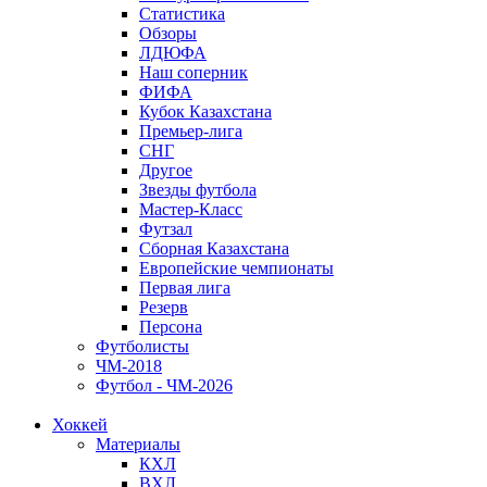
Статистика
Обзоры
ЛДЮФА
Наш соперник
ФИФА
Кубок Казахстана
Премьер-лига
СНГ
Другое
Звезды футбола
Мастер-Класс
Футзал
Сборная Казахстана
Европейские чемпионаты
Первая лига
Резерв
Персона
Футболисты
ЧМ-2018
Футбол - ЧМ-2026
Хоккей
Материалы
КХЛ
ВХЛ