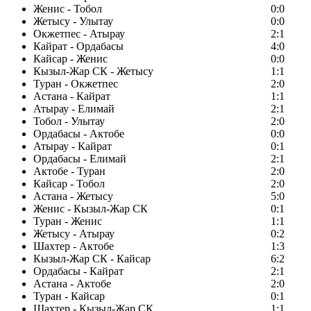
Женис - Тобол
0:0
Жетысу - Улытау
0:0
Окжетпес - Атырау
2:1
Кайрат - Ордабасы
4:0
Кайсар - Женис
0:0
Кызыл-Жар СК - Жетысу
1:1
Туран - Окжетпес
2:0
Астана - Кайрат
1:1
Атырау - Елимай
2:1
Тобол - Улытау
2:0
Ордабасы - Актобе
0:0
Атырау - Кайрат
0:1
Ордабасы - Елимай
2:1
Актобе - Туран
2:0
Кайсар - Тобол
2:0
Астана - Жетысу
5:0
Женис - Кызыл-Жар СК
0:1
Туран - Женис
1:1
Жетысу - Атырау
0:2
Шахтер - Актобе
1:3
Кызыл-Жар СК - Кайсар
6:2
Ордабасы - Кайрат
2:1
Астана - Актобе
2:0
Туран - Кайсар
0:1
Шахтер - Кызыл-Жар СК
1:1