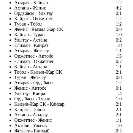
Атырау - Кайсар
1:2
Астана - Женис
4:2
Ордабасы - Улытау
0:1
Кайрат - Окжетпес
1:2
Туран - Тобол
1:2
Женис - Кызыл-Жар СК
0:0
Кайсар - Туран
1:0
Улытау - Астана
0:2
Елимай - Кайрат
1:0
Атырау - Жетысу
1:1
Окжетпес - Актобе
1:3
Елимай - Окжетпес
0:2
Кайсар - Астана
1:1
Тобол - Кызыл-Жар СК
2:1
Туран - Жетысу
0:0
Атырау - Ордабасы
1:2
Женис - Актобе
0:1
Улытау - Кайрат
1:4
Ордабасы - Туран
1:0
Кызыл-Жар СК - Кайсар
2:1
Кайрат - Тобол
2:1
Астана - Атырау
2:1
Окжетпес - Женис
1:1
Актобе - Улытау
1:0
Жетысу - Елимай
0:3