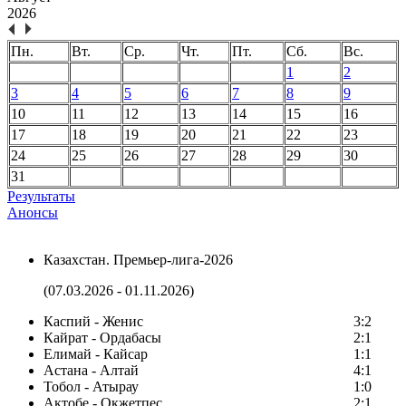
2026
Пн.
Вт.
Ср.
Чт.
Пт.
Сб.
Вс.
1
2
3
4
5
6
7
8
9
10
11
12
13
14
15
16
17
18
19
20
21
22
23
24
25
26
27
28
29
30
31
Результаты
Анонсы
Казахстан. Премьер-лига-2026
(07.03.2026 - 01.11.2026)
Каспий - Женис
3:2
Кайрат - Ордабасы
2:1
Елимай - Кайсар
1:1
Астана - Алтай
4:1
Тобол - Атырау
1:0
Актобе - Окжетпес
2:1