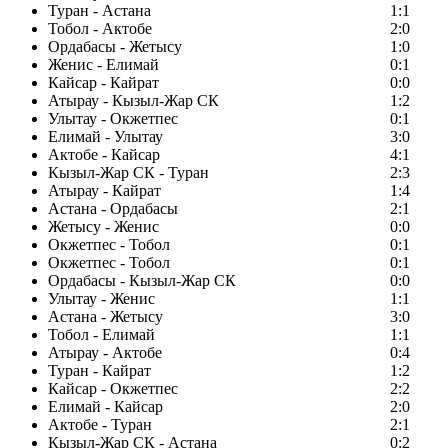
Туран - Астана
1:1
Тобол - Актобе
2:0
Ордабасы - Жетысу
1:0
Женис - Елимай
0:1
Кайсар - Кайрат
0:0
Атырау - Кызыл-Жар СК
1:2
Улытау - Окжетпес
0:1
Елимай - Улытау
3:0
Актобе - Кайсар
4:1
Кызыл-Жар СК - Туран
2:3
Атырау - Кайрат
1:4
Астана - Ордабасы
2:1
Жетысу - Женис
0:0
Окжетпес - Тобол
0:1
Окжетпес - Тобол
0:1
Ордабасы - Кызыл-Жар СК
0:0
Улытау - Женис
1:1
Астана - Жетысу
3:0
Тобол - Елимай
1:1
Атырау - Актобе
0:4
Туран - Кайрат
1:2
Кайсар - Окжетпес
2:2
Елимай - Кайсар
2:0
Актобе - Туран
2:1
Кызыл-Жар СК - Астана
0:2