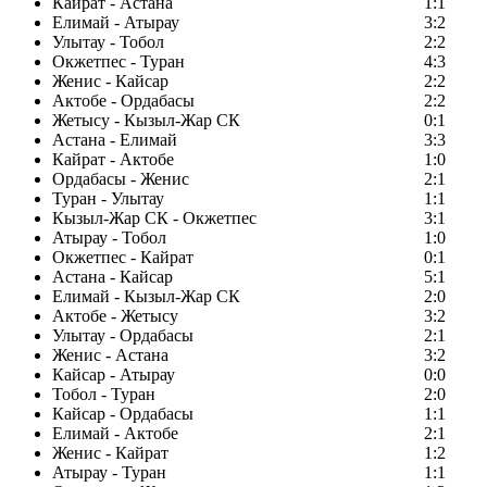
Кайрат - Астана
1:1
Елимай - Атырау
3:2
Улытау - Тобол
2:2
Окжетпес - Туран
4:3
Женис - Кайсар
2:2
Актобе - Ордабасы
2:2
Жетысу - Кызыл-Жар СК
0:1
Астана - Елимай
3:3
Кайрат - Актобе
1:0
Ордабасы - Женис
2:1
Туран - Улытау
1:1
Кызыл-Жар СК - Окжетпес
3:1
Атырау - Тобол
1:0
Окжетпес - Кайрат
0:1
Астана - Кайсар
5:1
Елимай - Кызыл-Жар СК
2:0
Актобе - Жетысу
3:2
Улытау - Ордабасы
2:1
Женис - Астана
3:2
Кайсар - Атырау
0:0
Тобол - Туран
2:0
Кайсар - Ордабасы
1:1
Елимай - Актобе
2:1
Женис - Кайрат
1:2
Атырау - Туран
1:1