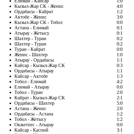
Елимай - Кайсар
1:0
Кызыл-Жар СК - Женис
4:0
Ордабасы - Кайрат
1:2
Актобе - Женис
3:0
Кызыл-Жар СК - Тобол
0:0
Астана - Елимай
0:1
Атырау - Жетысу
0:1
Шахтер - Туран
0:2
Шахтер - Туран
0:2
Туран - Кайрат
0:0
Женис - Шахтер
1:0
Атырау - Ордабасы
1:1
Кайсар - Кызыл-Жар СК
0:3
Ордабасы - Атырау
1:1
Кайсар - Актобе
1:3
Тобол - Елимай
4:2
Елимай - Атырау
0:0
Тобол - Туран
2:0
Кайрат - Кызыл-Жар СК
2:1
Ордабасы - Шахтер
5:0
Астана - Женис
2:0
Ордабасы - Астана
1:2
Тобол - Жетысу
1:2
Окжетпес - Атырау
0:0
Кайсар - Каспий
3:1