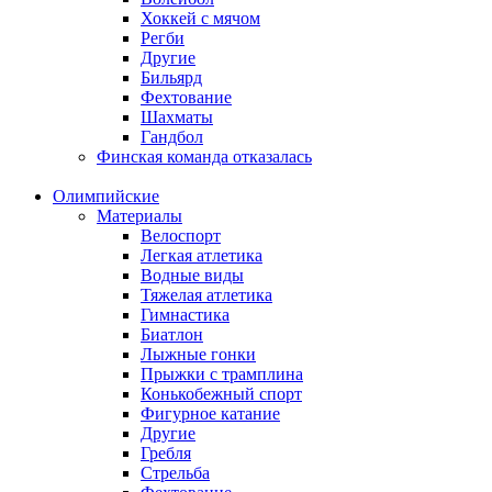
Хоккей с мячом
Регби
Другие
Бильярд
Фехтование
Шахматы
Гандбол
Финская команда отказалась
Олимпийские
Материалы
Велоспорт
Легкая атлетика
Водные виды
Тяжелая атлетика
Гимнастика
Биатлон
Лыжные гонки
Прыжки с трамплина
Конькобежный спорт
Фигурное катание
Другие
Гребля
Стрельба