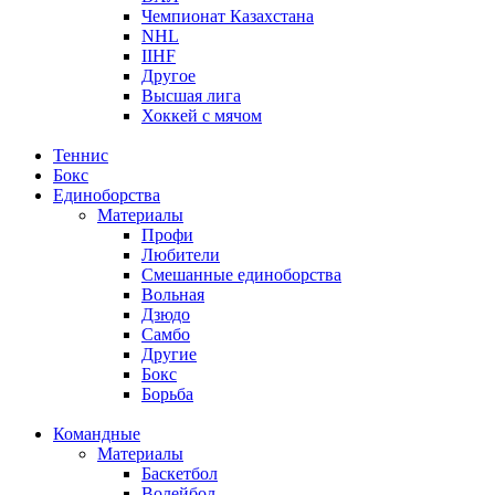
Чемпионат Казахстана
NHL
IIHF
Другое
Высшая лига
Хоккей с мячом
Теннис
Бокс
Единоборства
Материалы
Профи
Любители
Смешанные единоборства
Вольная
Дзюдо
Самбо
Другие
Бокс
Борьба
Командные
Материалы
Баскетбол
Волейбол