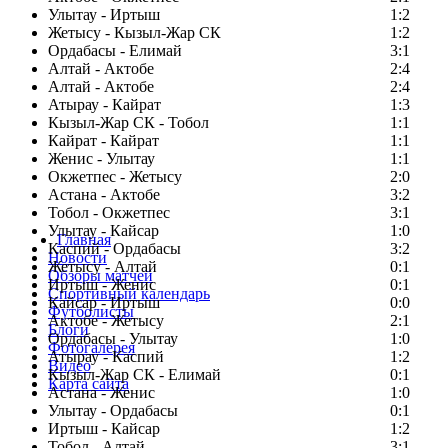
Улытау - Иртыш
1:2
Жетысу - Кызыл-Жар СК
1:2
Ордабасы - Елимай
3:1
Алтай - Актобе
2:4
Алтай - Актобе
2:4
Атырау - Кайрат
1:3
Кызыл-Жар СК - Тобол
1:1
Кайрат - Кайрат
1:1
Женис - Улытау
1:1
Окжетпес - Жетысу
2:0
Астана - Актобе
3:2
Тобол - Окжетпес
3:1
Улытау - Кайсар
1:0
Главная
Каспий - Ордабасы
3:2
Новости
Жетысу - Алтай
0:1
Обзоры матчей
Иртыш - Женис
0:1
Спортивный календарь
Кайсар - Иртыш
0:0
Футболисты
Актобе - Жетысу
2:1
Блоги
Ордабасы - Улытау
1:0
Фотогалерея
Атырау - Каспий
1:2
Видео
Кызыл-Жар СК - Елимай
0:1
Карта сайта
Астана - Женис
1:0
Улытау - Ордабасы
0:1
Иртыш - Кайсар
1:2
Тобол - Алтай
3:1