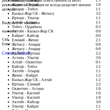
Кайсар - Елимай
2:3
рекламных публикаций ответственность несет
Женис - Каспий
1:0
рекламодатель. Редакция не всегда разделяет мнение
Атырау - Тобол
1:1
авторов.
Кызыл-Жар СК - Жетысу
3:2
Заметили ошибку в тексте?
Иртыш - Улытау
1:1
Алтай - Астана
1:1
Выделите ее мышью и
Тобол - Ордабасы
0:3
нажмите
Актобе - Кызыл-Жар СК
0:0
Кайрат - Кайсар
0:0
Ctrl
Елимай - Женис
2:1
Enter
Жетысу - Атырау
0:0
Жетысу - Атырау
0:0
Сделано Весной
Каспий - Иртыш
2:2
Астана - Улытау
3:0
Алтай - Окжетпес
0:1
Кайсар - Тобол
2:1
Актобе - Атырау
1:1
Женис - Кайрат
1:2
Кызыл-Жар СК - Алтай
1:2
Иртыш - Елимай
2:2
Окжетпес - Астана
1:0
Улытау - Каспий
1:0
Улытау - Каспий
1:0
Актобе - Кайсар
3:0
Улытау - Кайрат
1:1