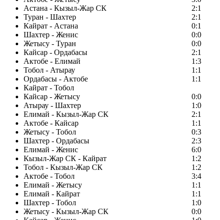
Астана - Кызыл-Жар СК
2:1
Туран - Шахтер
2:1
Кайрат - Астана
0:1
Шахтер - Женис
0:0
Жетысу - Туран
0:0
Кайсар - Ордабасы
2:1
Актобе - Елимай
1:3
Тобол - Атырау
1:1
Ордабасы - Актобе
1:1
Кайрат - Тобол
Кайсар - Жетысу
0:0
Атырау - Шахтер
1:0
Елимай - Кызыл-Жар СК
2:1
Актобе - Кайсар
1:1
Жетысу - Тобол
0:3
Шахтер - Ордабасы
2:3
Елимай - Женис
6:0
Кызыл-Жар СК - Кайрат
1:2
Тобол - Кызыл-Жар СК
1:2
Актобе - Тобол
3:4
Елимай - Жетысу
1:1
Елимай - Кайрат
1:1
Шахтер - Тобол
1:0
Жетысу - Кызыл-Жар СК
0:0