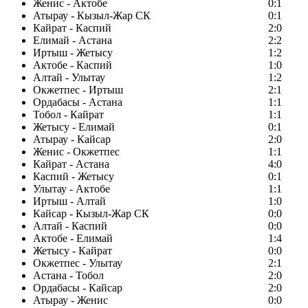
Женис - Актобе
0:1
Атырау - Кызыл-Жар СК
0:1
Кайрат - Каспий
2:0
Елимай - Астана
2:2
Иртыш - Жетысу
1:2
Актобе - Каспий
1:0
Алтай - Улытау
1:2
Окжетпес - Иртыш
2:1
Ордабасы - Астана
1:1
Тобол - Кайрат
1:1
Жетысу - Елимай
0:1
Атырау - Кайсар
2:0
Женис - Окжетпес
1:1
Кайрат - Астана
4:0
Каспий - Жетысу
0:1
Улытау - Актобе
1:1
Иртыш - Алтай
1:0
Кайсар - Кызыл-Жар СК
0:0
Алтай - Каспий
0:0
Актобе - Елимай
1:4
Жетысу - Кайрат
0:0
Окжетпес - Улытау
2:1
Астана - Тобол
2:0
Ордабасы - Кайсар
2:0
Атырау - Женис
0:0