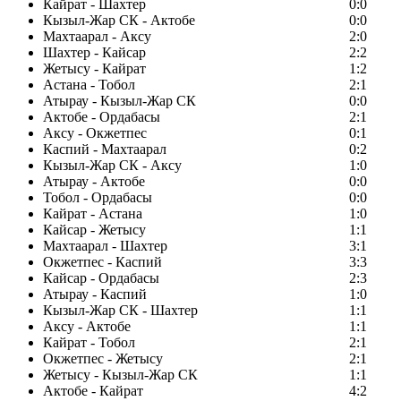
Кайрат - Шахтер
0:0
Кызыл-Жар СК - Актобе
0:0
Махтаарал - Аксу
2:0
Шахтер - Кайсар
2:2
Жетысу - Кайрат
1:2
Астана - Тобол
2:1
Атырау - Кызыл-Жар СК
0:0
Актобе - Ордабасы
2:1
Аксу - Окжетпес
0:1
Каспий - Махтаарал
0:2
Кызыл-Жар СК - Аксу
1:0
Атырау - Актобе
0:0
Тобол - Ордабасы
0:0
Кайрат - Астана
1:0
Кайсар - Жетысу
1:1
Махтаарал - Шахтер
3:1
Окжетпес - Каспий
3:3
Кайсар - Ордабасы
2:3
Атырау - Каспий
1:0
Кызыл-Жар СК - Шахтер
1:1
Аксу - Актобе
1:1
Кайрат - Тобол
2:1
Окжетпес - Жетысу
2:1
Жетысу - Кызыл-Жар СК
1:1
Актобе - Кайрат
4:2