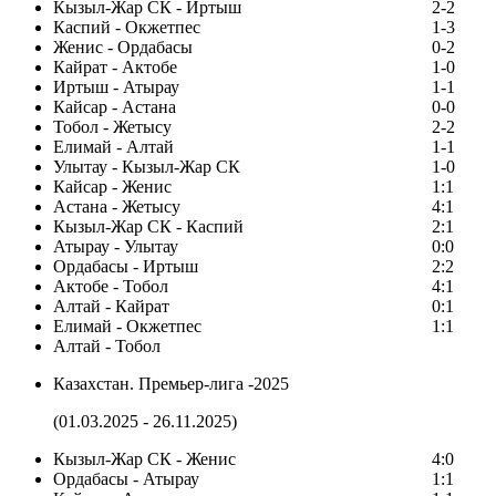
Кызыл-Жар СК - Иртыш
2-2
Каспий - Окжетпес
1-3
Женис - Ордабасы
0-2
Кайрат - Актобе
1-0
Иртыш - Атырау
1-1
Кайсар - Астана
0-0
Тобол - Жетысу
2-2
Елимай - Алтай
1-1
Улытау - Кызыл-Жар СК
1-0
Кайсар - Женис
1:1
Астана - Жетысу
4:1
Кызыл-Жар СК - Каспий
2:1
Атырау - Улытау
0:0
Ордабасы - Иртыш
2:2
Актобе - Тобол
4:1
Алтай - Кайрат
0:1
Елимай - Окжетпес
1:1
Алтай - Тобол
Казахстан. Премьер-лига -2025
(01.03.2025 - 26.11.2025)
Кызыл-Жар СК - Женис
4:0
Ордабасы - Атырау
1:1