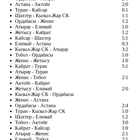
Астана - Актобе
2:0
Туран - Кайсар
0:1
Шахтер - Кызыл-Жар СК
1:1
Ордабасы - Женис
1:2
Атырау - Елимай
1:0
Жетысу - Кайрат
1:2
Кайсар - Шахтер
5:1
Елимай - Астана
0:3
Кызыл-Жар СК - Атырау
3:2
Тобол - Ордабасы
1:0
Женис - Жетысу
1:0
Кайрат - Туран
5:1
Атырау - Туран
Женис - Тобол
2:1
Актобе - Кайрат
Жетысу - Елимай
2:0
Кызыл-Жар СК - Ордабасы
Женис - Астана
Ордабасы - Астана
2:4
Туран - Кызыл-Жар СК
1:0
Шахтер - Елимай
1:2
Тобол - Актобе
3:0
Кайрат - Кайсар
1:0
Атырау - Женис
2:1
Елимай - Тобол
2:1