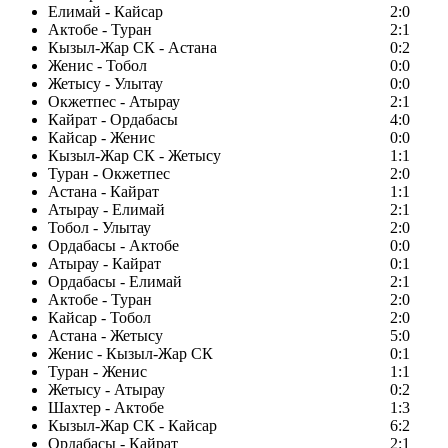
Елимай - Кайсар
2:0
Актобе - Туран
2:1
Кызыл-Жар СК - Астана
0:2
Женис - Тобол
0:0
Жетысу - Улытау
0:0
Окжетпес - Атырау
2:1
Кайрат - Ордабасы
4:0
Кайсар - Женис
0:0
Кызыл-Жар СК - Жетысу
1:1
Туран - Окжетпес
2:0
Астана - Кайрат
1:1
Атырау - Елимай
2:1
Тобол - Улытау
2:0
Ордабасы - Актобе
0:0
Атырау - Кайрат
0:1
Ордабасы - Елимай
2:1
Актобе - Туран
2:0
Кайсар - Тобол
2:0
Астана - Жетысу
5:0
Женис - Кызыл-Жар СК
0:1
Туран - Женис
1:1
Жетысу - Атырау
0:2
Шахтер - Актобе
1:3
Кызыл-Жар СК - Кайсар
6:2
Ордабасы - Кайрат
2:1