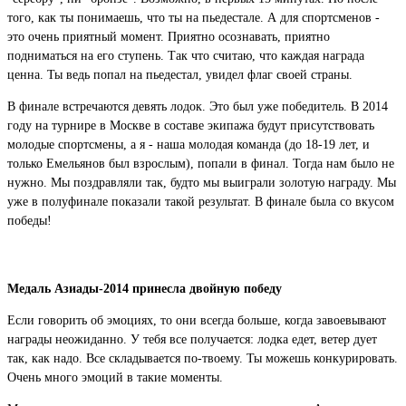
того, как ты понимаешь, что ты на пьедестале.
А для спортсменов -
это очень приятный момент.
Приятно осознавать, приятно
подниматься на его ступень.
Так что считаю, что каждая награда
ценна.
Ты ведь попал на пьедестал, увидел флаг своей страны.
В финале встречаются девять лодок.
Это был уже победитель.
В 2014
году на турнире в Москве в составе экипажа будут присутствовать
молодые спортсмены, а я - наша молодая команда (до 18-19 лет, и
только Емельянов был взрослым), попали в финал.
Тогда нам было не
нужно.
Мы поздравляли так, будто мы выиграли золотую награду.
Мы
уже в полуфинале показали такой результат.
В финале была со вкусом
победы!
Медаль Азиады-2014 принесла двойную победу
Если говорить об эмоциях, то они всегда больше, когда завоевывают
награды неожиданно.
У тебя все получается: лодка едет, ветер дует
так, как надо.
Все складывается по-твоему.
Ты можешь конкурировать.
Очень много эмоций в такие моменты.