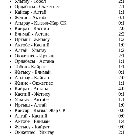
Улытау - Тобол
2:1
Ордабасы - Окжетпес
2:1
Кайсар - Алтай
1:1
Женис - Актобе
0:1
Атырау - Кызыл-Жар СК
0:1
Кайрат - Каспий
2:0
Елимай - Астана
2:2
Иртыш - Жетысу
1:2
Актобе - Каспий
1:0
Алтай - Улытау
1:2
Окжетпес - Иртыш
2:1
Ордабасы - Астана
1:1
Тобол - Кайрат
1:1
Жетысу - Елимай
0:1
Атырау - Кайсар
2:0
Женис - Окжетпес
1:1
Кайрат - Астана
4:0
Каспий - Жетысу
0:1
Улытау - Актобе
1:1
Иртыш - Алтай
1:0
Кайсар - Кызыл-Жар СК
0:0
Алтай - Каспий
0:0
Актобе - Елимай
1:4
Жетысу - Кайрат
0:0
Окжетпес - Улытау
2:1