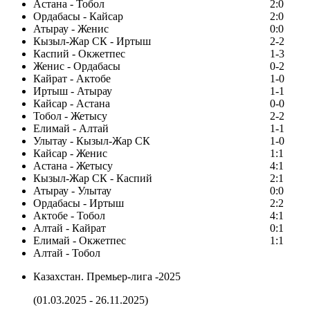
Астана - Тобол
2:0
Ордабасы - Кайсар
2:0
Атырау - Женис
0:0
Кызыл-Жар СК - Иртыш
2-2
Каспий - Окжетпес
1-3
Женис - Ордабасы
0-2
Кайрат - Актобе
1-0
Иртыш - Атырау
1-1
Кайсар - Астана
0-0
Тобол - Жетысу
2-2
Елимай - Алтай
1-1
Улытау - Кызыл-Жар СК
1-0
Кайсар - Женис
1:1
Астана - Жетысу
4:1
Кызыл-Жар СК - Каспий
2:1
Атырау - Улытау
0:0
Ордабасы - Иртыш
2:2
Актобе - Тобол
4:1
Алтай - Кайрат
0:1
Елимай - Окжетпес
1:1
Алтай - Тобол
Казахстан. Премьер-лига -2025
(01.03.2025 - 26.11.2025)