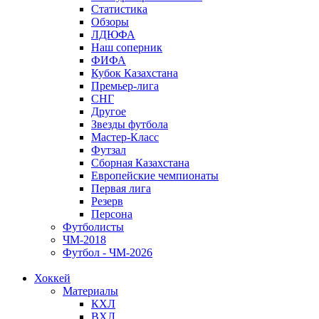
Статистика
Обзоры
ЛДЮФА
Наш соперник
ФИФА
Кубок Казахстана
Премьер-лига
СНГ
Другое
Звезды футбола
Мастер-Класс
Футзал
Сборная Казахстана
Европейские чемпионаты
Первая лига
Резерв
Персона
Футболисты
ЧМ-2018
Футбол - ЧМ-2026
Хоккей
Материалы
КХЛ
ВХЛ