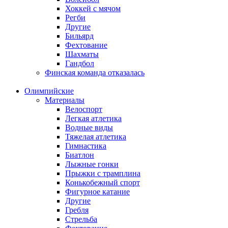
Хоккей с мячом
Регби
Другие
Бильярд
Фехтование
Шахматы
Гандбол
Финская команда отказалась
Олимпийские
Материалы
Велоспорт
Легкая атлетика
Водные виды
Тяжелая атлетика
Гимнастика
Биатлон
Лыжные гонки
Прыжки с трамплина
Конькобежный спорт
Фигурное катание
Другие
Гребля
Стрельба