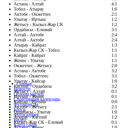
Астана - Алтай
4:1
Тобол - Атырау
1:0
Актобе - Окжетпес
2:1
Улытау - Иртыш
1:2
Жетысу - Кызыл-Жар СК
1:2
Ордабасы - Елимай
3:1
Алтай - Актобе
2:4
Алтай - Актобе
2:4
Атырау - Кайрат
1:3
Кызыл-Жар СК - Тобол
1:1
Кайрат - Кайрат
1:1
Женис - Улытау
1:1
Окжетпес - Жетысу
2:0
Астана - Актобе
3:2
Тобол - Окжетпес
3:1
Улытау - Кайсар
1:0
Главная
Каспий - Ордабасы
3:2
Новости
Жетысу - Алтай
0:1
Обзоры матчей
Иртыш - Женис
0:1
Спортивный календарь
Кайсар - Иртыш
0:0
Футболисты
Актобе - Жетысу
2:1
Блоги
Ордабасы - Улытау
1:0
Фотогалерея
Атырау - Каспий
1:2
Видео
Кызыл-Жар СК - Елимай
0:1
Карта сайта
Астана - Женис
1:0