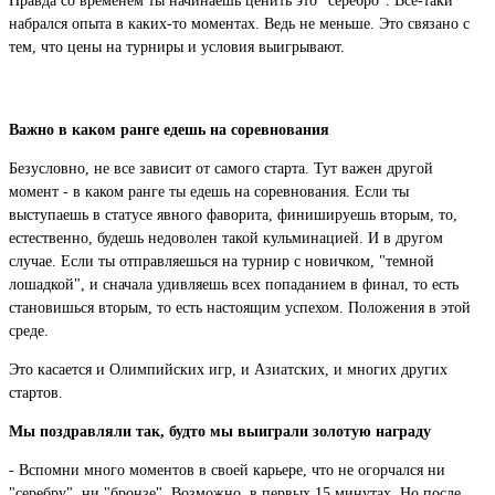
Правда со временем ты начинаешь ценить это "серебро".
Все-таки
набрался опыта в каких-то моментах.
Ведь не меньше.
Это связано с
тем, что цены на турниры и условия выигрывают.
Важно в каком ранге едешь на соревнования
Безусловно, не все зависит от самого старта.
Тут важен другой
момент - в каком ранге ты едешь на соревнования.
Если ты
выступаешь в статусе явного фаворита, финишируешь вторым, то,
естественно, будешь недоволен такой кульминацией.
И в другом
случае.
Если ты отправляешься на турнир с новичком, "темной
лошадкой", и сначала удивляешь всех попаданием в финал, то есть
становишься вторым, то есть настоящим успехом.
Положения в этой
среде.
Это касается и Олимпийских игр, и Азиатских, и многих других
стартов.
Мы поздравляли так, будто мы выиграли золотую награду
- Вспомни много моментов в своей карьере, что не огорчался ни
"серебру", ни "бронзе".
Возможно, в первых 15 минутах.
Но после