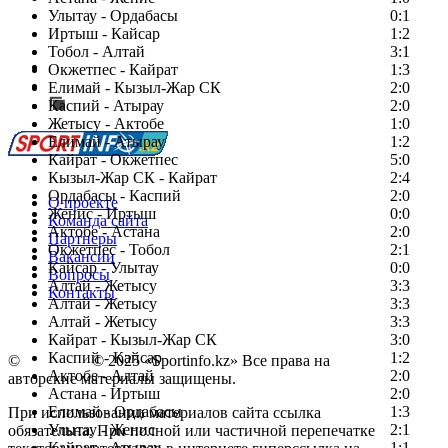
Улытау - Ордабасы
0:1
Иртыш - Кайсар
1:2
Тобол - Алтай
3:1
Есть идея?
Окжетпес - Кайрат
1:3
Сообщить о мероприятии
Елимай - Кызыл-Жар СК
2:0
Каспий - Атырау
Перейти на старый сайт
2:0
Жетысу - Актобе
1:0
Елимай - Атырау
1:2
Кайрат - Окжетпес
5:0
Кызыл-Жар СК - Кайрат
2:4
Ордабасы - Каспий
2:0
О проекте
Женис - Иртыш
0:0
Команда сайта
Актобе - Астана
2:0
Партнеры
Окжетпес - Тобол
2:1
Вакансии
Кайсар - Улытау
0:0
Вопросы
Алтай - Жетысу
3:3
Контакты
Алтай - Жетысу
3:3
Алтай - Жетысу
3:3
Кайрат - Кызыл-Жар СК
3:0
Каспий - Кайсар
1:2
©
Copyright
© 2025 «Sportinfo.kz» Все права на
Актобе - Алтай
2:0
авторские материалы защищены.
Астана - Иртыш
2:0
Елимай - Ордабасы
1:3
При использовании материалов сайта ссылка
Улытау - Женис
2:1
обязательна. При полной или частичной перепечатке
Кайрат - Атырау
1:1