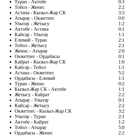
Туран - Актобе
0:3
Тобол - Женис
2:2
Астана - Кызыл-Жар СК
3:3
Атырау - Окжетпес
0:0
Улытау - Жетысу
1:2
Актобе - Астана
0:1
Кайсар - Улытау
1:1
Елимай - Туран
2:1
Тобол - Жетысу
2:1
Женис - Атырау
2:0
Окжетпес - Ордабасы
0:1
Кайрат - Кызыл-Жар СК
1:0
Кайсар - Тобол
1:1
Астана - Окжетпес
5:2
Ордабасы - Елимай
1:1
Туран - Женис
0:2
Кызыл-Жар СК - Актобе
1:1
Жетысу - Кайрат
2:2
Атырау - Улытау
0:1
Кайсар - Жетысу
2:2
Окжетпес - Кызыл-Жар СК
3:2
Улытау - Туран
2:1
Актобе - Кайрат
1:2
Тобол - Атырау
5:0
Ордабасы - Женис
2:2