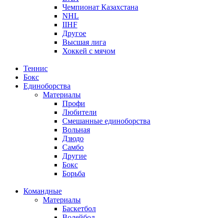
Чемпионат Казахстана
NHL
IIHF
Другое
Высшая лига
Хоккей с мячом
Теннис
Бокс
Единоборства
Материалы
Профи
Любители
Смешанные единоборства
Вольная
Дзюдо
Самбо
Другие
Бокс
Борьба
Командные
Материалы
Баскетбол
Волейбол