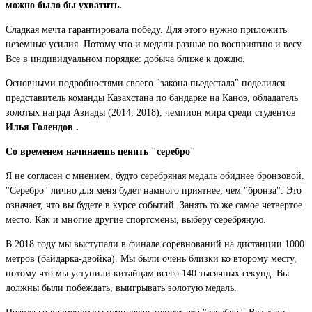
можно было бы ухватить.
Сладкая мечта гарантировала победу.
Для этого нужно приложить
неземные усилия.
Потому что и медали разные по восприятию и весу.
Все в индивидуальном порядке: добыча ближе к дождю.
Основными подробностями своего "закона пьедестала" поделился
представитель команды Казахстана по бандарке на Каноэ, обладатель
золотых наград Азиады (2014, 2018), чемпион мира среди студентов
Илья Голендов
.
Со временем начинаешь ценить "серебро"
Я не согласен с мнением, будто серебряная медаль обиднее бронзовой.
"Серебро" лично для меня будет намного приятнее, чем "бронза".
Это
означает, что вы будете в курсе событий.
Занять то же самое четвертое
место.
Как и многие другие спортсмены, выберу серебряную.
В 2018 году мы выступали в финале соревнований на дистанции 1000
метров (байдарка-двойка).
Мы были очень близки ко второму месту,
потому что мы уступили китайцам всего 140 тысячных секунд.
Вы
должны были побеждать, выигрывать золотую медаль.