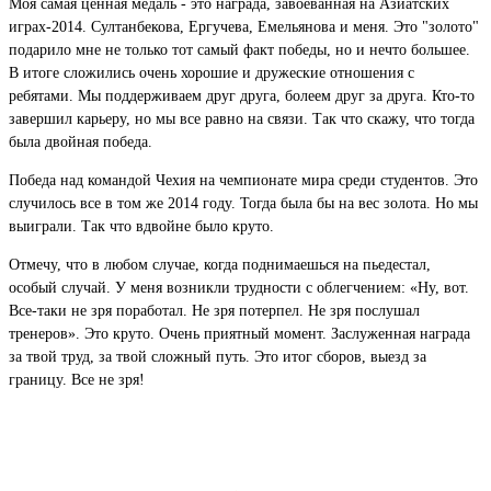
Моя самая ценная медаль - это награда, завоеванная на Азиатских
играх-2014.
Султанбекова, Ергучева, Емельянова и меня.
Это "золото"
подарило мне не только тот самый факт победы, но и нечто большее.
В итоге сложились очень хорошие и дружеские отношения с
ребятами.
Мы поддерживаем друг друга, болеем друг за друга.
Кто-то
завершил карьеру, но мы все равно на связи.
Так что скажу, что тогда
была двойная победа.
Победа над командой Чехия на чемпионате мира среди студентов.
Это
случилось все в том же 2014 году.
Тогда была бы на вес золота.
Но мы
выиграли.
Так что вдвойне было круто.
Отмечу, что в любом случае, когда поднимаешься на пьедестал,
особый случай.
У меня возникли трудности с облегчением: «Ну, вот.
Все-таки не зря поработал. Не зря потерпел. Не зря послушал
тренеров».
Это круто.
Очень приятный момент.
Заслуженная награда
за твой труд, за твой сложный путь.
Это итог сборов, выезд за
границу.
Все не зря!