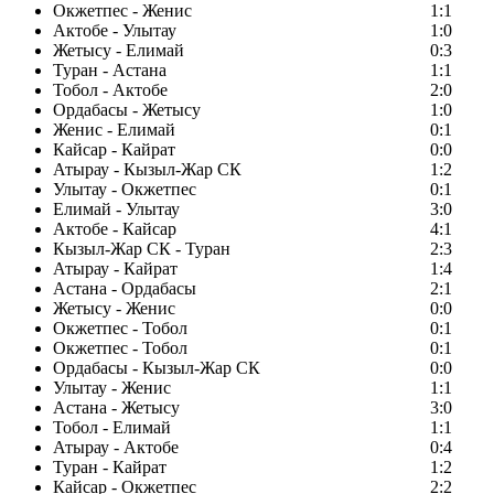
Окжетпес - Женис
1:1
Актобе - Улытау
1:0
Жетысу - Елимай
0:3
Туран - Астана
1:1
Тобол - Актобе
2:0
Ордабасы - Жетысу
1:0
Женис - Елимай
0:1
Кайсар - Кайрат
0:0
Атырау - Кызыл-Жар СК
1:2
Улытау - Окжетпес
0:1
Елимай - Улытау
3:0
Актобе - Кайсар
4:1
Кызыл-Жар СК - Туран
2:3
Атырау - Кайрат
1:4
Астана - Ордабасы
2:1
Жетысу - Женис
0:0
Окжетпес - Тобол
0:1
Окжетпес - Тобол
0:1
Ордабасы - Кызыл-Жар СК
0:0
Улытау - Женис
1:1
Астана - Жетысу
3:0
Тобол - Елимай
1:1
Атырау - Актобе
0:4
Туран - Кайрат
1:2
Кайсар - Окжетпес
2:2