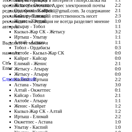
текстовых материалов в интернете гиперссылка на
Жетысу - Окжетпес
2:2
sportinfo.kz обязательна. Адрес электронной почты
Ордабасы - Кайрат
2:1
редакции: sportinfo.official@gmail.com. За содержание
Кайсар - Елимай
2:3
рекламных публикаций ответственность несет
Женис - Каспий
1:0
рекламодатель. Редакция не всегда разделяет мнение
Атырау - Тобол
1:1
авторов.
Кызыл-Жар СК - Жетысу
3:2
Заметили ошибку в тексте?
Иртыш - Улытау
1:1
Алтай - Астана
1:1
Выделите ее мышью и
Тобол - Ордабасы
0:3
нажмите
Актобе - Кызыл-Жар СК
0:0
Кайрат - Кайсар
0:0
Ctrl
Елимай - Женис
2:1
Enter
Жетысу - Атырау
0:0
Жетысу - Атырау
0:0
Сделано Весной
Каспий - Иртыш
2:2
Астана - Улытау
3:0
Алтай - Окжетпес
0:1
Кайсар - Тобол
2:1
Актобе - Атырау
1:1
Женис - Кайрат
1:2
Кызыл-Жар СК - Алтай
1:2
Иртыш - Елимай
2:2
Окжетпес - Астана
1:0
Улытау - Каспий
1:0