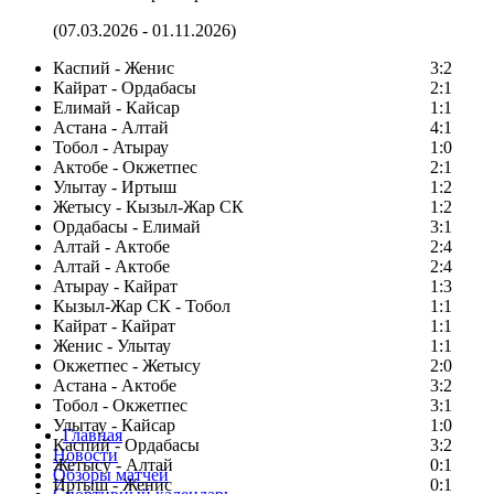
(07.03.2026 - 01.11.2026)
Каспий - Женис
3:2
Кайрат - Ордабасы
2:1
Елимай - Кайсар
1:1
Астана - Алтай
4:1
Тобол - Атырау
1:0
Актобе - Окжетпес
2:1
Улытау - Иртыш
1:2
Жетысу - Кызыл-Жар СК
1:2
Ордабасы - Елимай
3:1
Алтай - Актобе
2:4
Алтай - Актобе
2:4
Атырау - Кайрат
1:3
Кызыл-Жар СК - Тобол
1:1
Кайрат - Кайрат
1:1
Женис - Улытау
1:1
Окжетпес - Жетысу
2:0
Астана - Актобе
3:2
Тобол - Окжетпес
3:1
Улытау - Кайсар
1:0
Главная
Каспий - Ордабасы
3:2
Новости
Жетысу - Алтай
0:1
Обзоры матчей
Иртыш - Женис
0:1