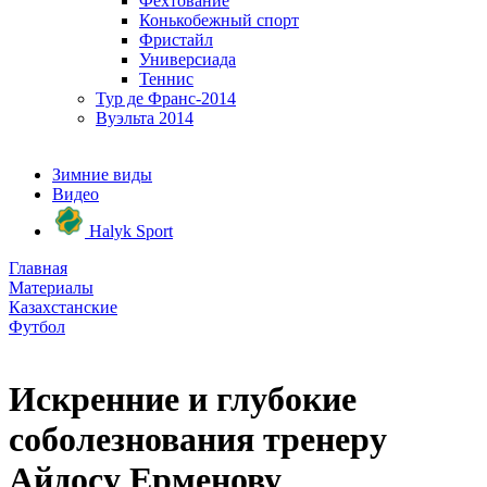
Фехтование
Конькобежный спорт
Фристайл
Универсиада
Теннис
Тур де Франс-2014
Вуэльта 2014
Зимние виды
Видео
Halyk Sport
Главная
Материалы
Казахстанские
Футбол
Искренние и глубокие
соболезнования тренеру
Айдосу Ерменову