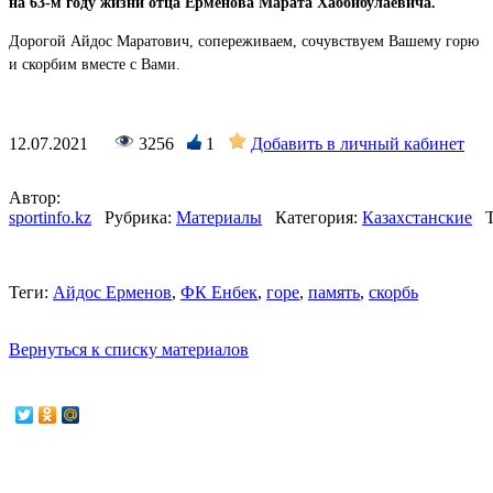
на 63-м году жизни отца Ерменова Марата Хаббибулаевича.
Дорогой Айдос Маратович, сопереживаем, сочувствуем Вашему горю
и скорбим вместе с Вами.
12.07.2021
3256
1
Добавить в личный кабинет
Автор:
sportinfo.kz
Рубрика:
Материалы
Категория:
Казахстанские
Теги:
Айдос Ерменов
,
ФК Енбек
,
горе
,
память
,
скорбь
Вернуться к списку материалов