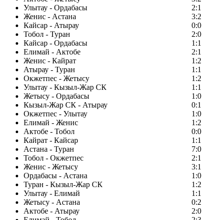
Улытау - Ордабасы
2:1
Женис - Астана
3:2
Кайсар - Атырау
0:0
Тобол - Туран
2:0
Кайсар - Ордабасы
1:1
Елимай - Актобе
2:1
Женис - Кайрат
1:2
Атырау - Туран
1:1
Окжетпес - Жетысу
1:2
Улытау - Кызыл-Жар СК
1:1
Жетысу - Ордабасы
1:0
Кызыл-Жар СК - Атырау
0:1
Окжетпес - Улытау
1:0
Елимай - Женис
1:2
Актобе - Тобол
0:0
Кайрат - Кайсар
1:1
Астана - Туран
7:0
Тобол - Окжетпес
2:1
Женис - Жетысу
3:1
Ордабасы - Астана
1:0
Туран - Кызыл-Жар СК
1:2
Улытау - Елимай
1:1
Жетысу - Астана
0:2
Актобе - Атырау
2:0
Елимай - Тобол
2:3