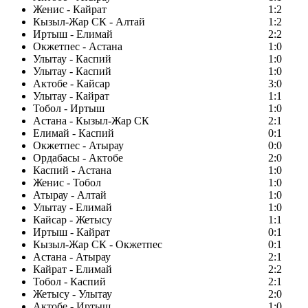
Женис - Кайрат
1:2
Кызыл-Жар СК - Алтай
1:2
Иртыш - Елимай
2:2
Окжетпес - Астана
1:0
Улытау - Каспий
1:0
Улытау - Каспий
1:0
Актобе - Кайсар
3:0
Улытау - Кайрат
1:1
Тобол - Иртыш
1:0
Астана - Кызыл-Жар СК
2:1
Елимай - Каспий
0:1
Окжетпес - Атырау
0:0
Ордабасы - Актобе
2:0
Каспий - Астана
1:0
Женис - Тобол
1:0
Атырау - Алтай
1:0
Улытау - Елимай
1:0
Кайсар - Жетысу
1:1
Иртыш - Кайрат
0:1
Кызыл-Жар СК - Окжетпес
0:1
Астана - Атырау
2:1
Кайрат - Елимай
2:2
Тобол - Каспий
2:1
Жетысу - Улытау
2:0
Актобе - Иртыш
1:0