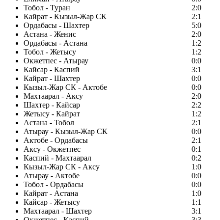
Тобол - Туран
2:0
Кайрат - Кызыл-Жар СК
2:1
Ордабасы - Шахтер
5:0
Астана - Женис
2:0
Ордабасы - Астана
1:2
Тобол - Жетысу
1:2
Окжетпес - Атырау
0:0
Кайсар - Каспий
3:1
Кайрат - Шахтер
0:0
Кызыл-Жар СК - Актобе
0:0
Махтаарал - Аксу
2:0
Шахтер - Кайсар
2:2
Жетысу - Кайрат
1:2
Астана - Тобол
2:1
Атырау - Кызыл-Жар СК
0:0
Актобе - Ордабасы
2:1
Аксу - Окжетпес
0:1
Каспий - Махтаарал
0:2
Кызыл-Жар СК - Аксу
1:0
Атырау - Актобе
0:0
Тобол - Ордабасы
0:0
Кайрат - Астана
1:0
Кайсар - Жетысу
1:1
Махтаарал - Шахтер
3:1
Окжетпес - Каспий
3:3