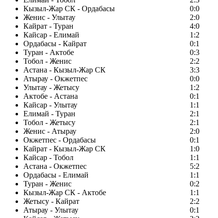
Кызыл-Жар СК - Ордабасы
0:0
Женис - Улытау
2:0
Кайрат - Туран
4:0
Кайсар - Елимай
1:2
Ордабасы - Кайрат
0:1
Туран - Актобе
0:3
Тобол - Женис
2:2
Астана - Кызыл-Жар СК
3:3
Атырау - Окжетпес
0:0
Улытау - Жетысу
1:2
Актобе - Астана
0:1
Кайсар - Улытау
1:1
Елимай - Туран
2:1
Тобол - Жетысу
2:1
Женис - Атырау
2:0
Окжетпес - Ордабасы
0:1
Кайрат - Кызыл-Жар СК
1:0
Кайсар - Тобол
1:1
Астана - Окжетпес
5:2
Ордабасы - Елимай
1:1
Туран - Женис
0:2
Кызыл-Жар СК - Актобе
1:1
Жетысу - Кайрат
2:2
Атырау - Улытау
0:1