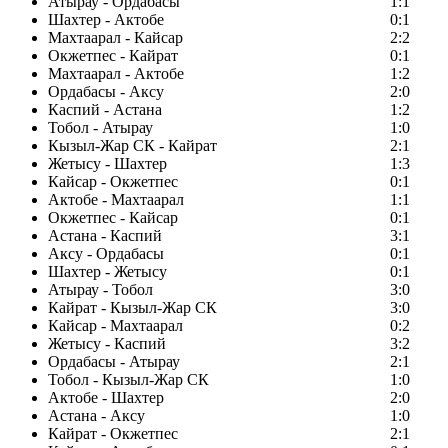
Атырау - Ордабасы
1:1
Шахтер - Актобе
0:1
Махтаарал - Кайсар
2:2
Окжетпес - Кайрат
0:1
Махтаарал - Актобе
1:2
Ордабасы - Аксу
2:0
Каспий - Астана
1:2
Тобол - Атырау
1:0
Кызыл-Жар СК - Кайрат
2:1
Жетысу - Шахтер
1:3
Кайсар - Окжетпес
0:1
Актобе - Махтаарал
1:1
Окжетпес - Кайсар
0:1
Астана - Каспий
3:1
Аксу - Ордабасы
0:1
Шахтер - Жетысу
0:1
Атырау - Тобол
3:0
Кайрат - Кызыл-Жар СК
3:0
Кайсар - Махтаарал
0:2
Жетысу - Каспий
3:2
Ордабасы - Атырау
2:1
Тобол - Кызыл-Жар СК
1:0
Актобе - Шахтер
2:0
Астана - Аксу
1:0
Кайрат - Окжетпес
2:1