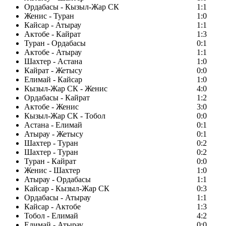
Ордабасы - Кызыл-Жар СК
1:1
Женис - Туран
1:0
Кайсар - Атырау
1:1
Актобе - Кайрат
1:3
Туран - Ордабасы
0:1
Актобе - Атырау
1:1
Шахтер - Астана
1:0
Кайрат - Жетысу
0:0
Елимай - Кайсар
1:0
Кызыл-Жар СК - Женис
4:0
Ордабасы - Кайрат
1:2
Актобе - Женис
3:0
Кызыл-Жар СК - Тобол
0:0
Астана - Елимай
0:1
Атырау - Жетысу
0:1
Шахтер - Туран
0:2
Шахтер - Туран
0:2
Туран - Кайрат
0:0
Женис - Шахтер
1:0
Атырау - Ордабасы
1:1
Кайсар - Кызыл-Жар СК
0:3
Ордабасы - Атырау
1:1
Кайсар - Актобе
1:3
Тобол - Елимай
4:2
Елимай - Атырау
0:0