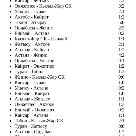
Кайсар - Жетысу
2:2
Окжетпес - Кызыл-Жар СК
3:2
Улытау - Туран
2:1
Актобе - Кайрат
1:2
Тобол - Атырау
5:0
Ордабасы - Женис
2:2
Елимай - Астана
0:2
Кызыл-Жар СК - Елимай
1:1
Жетысу - Актобе
2:1
Атырау - Кайсар
1:2
Астана - Женис
4:2
Ордабасы - Улытау
0:1
Кайрат - Окжетпес
1:2
Туран - Тобол
1:2
Женис - Кызыл-Жар СК
0:0
Кайсар - Туран
1:0
Улытау - Астана
0:2
Елимай - Кайрат
1:0
Атырау - Жетысу
1:1
Окжетпес - Актобе
1:3
Елимай - Окжетпес
0:2
Кайсар - Астана
1:1
Тобол - Кызыл-Жар СК
2:1
Туран - Жетысу
0:0
Атырау - Ордабасы
1:2