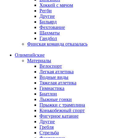
Хоккей с мячом
Регби
Другие
Бильярд
Фехтование
Шахматы
Гандбол
Финская команда отказалась
Олимпийские
Материалы
Велоспорт
Легкая атлетика
Водные виды
Тяжелая атлетика
Гимнастика
Биатлон
Лыжные гонки
Прыжки с трамплина
Конькобежный спорт
Фигурное катание
Другие
Гребля
Стрельба