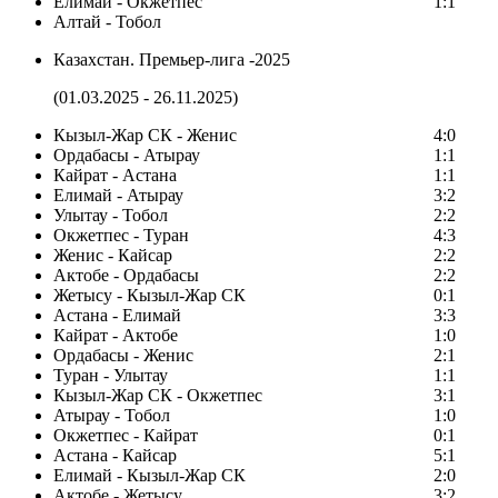
Елимай - Окжетпес
1:1
Алтай - Тобол
Казахстан. Премьер-лига -2025
(01.03.2025 - 26.11.2025)
Кызыл-Жар СК - Женис
4:0
Ордабасы - Атырау
1:1
Кайрат - Астана
1:1
Елимай - Атырау
3:2
Улытау - Тобол
2:2
Окжетпес - Туран
4:3
Женис - Кайсар
2:2
Актобе - Ордабасы
2:2
Жетысу - Кызыл-Жар СК
0:1
Астана - Елимай
3:3
Кайрат - Актобе
1:0
Ордабасы - Женис
2:1
Туран - Улытау
1:1
Кызыл-Жар СК - Окжетпес
3:1
Атырау - Тобол
1:0
Окжетпес - Кайрат
0:1
Астана - Кайсар
5:1
Елимай - Кызыл-Жар СК
2:0
Актобе - Жетысу
3:2