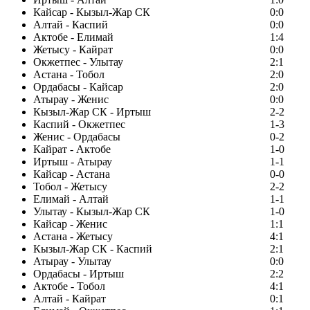
Кайсар - Кызыл-Жар СК
0:0
Алтай - Каспий
0:0
Актобе - Елимай
1:4
Жетысу - Кайрат
0:0
Окжетпес - Улытау
2:1
Астана - Тобол
2:0
Ордабасы - Кайсар
2:0
Атырау - Женис
0:0
Кызыл-Жар СК - Иртыш
2-2
Каспий - Окжетпес
1-3
Женис - Ордабасы
0-2
Кайрат - Актобе
1-0
Иртыш - Атырау
1-1
Кайсар - Астана
0-0
Тобол - Жетысу
2-2
Елимай - Алтай
1-1
Улытау - Кызыл-Жар СК
1-0
Кайсар - Женис
1:1
Астана - Жетысу
4:1
Кызыл-Жар СК - Каспий
2:1
Атырау - Улытау
0:0
Ордабасы - Иртыш
2:2
Актобе - Тобол
4:1
Алтай - Кайрат
0:1