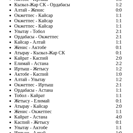
Кызыл-Жар СК - Ордабасы
1:2
Алтай - Женис
0:0
Окжетпес - Кайсар
1:1
Окжетпес - Кайсар
1:1
Окжетпес - Кайсар
1:1
Улытау - Тобол
2:1
Ордабасы - Окжетпес
2:1
Кайсар - Алтай
1:1
Женис - Актобе
0:1
Атырау - Кызыл-Жар СК
0:1
Кайрат - Каспий
2:0
Елимай - Астана
2:2
Иртыш - Жетысу
1:2
Актобе - Каспий
1:0
Алтай - Улытау
1:2
Окжетпес - Иртыш
2:1
Ордабасы - Астана
1:1
Тобол - Кайрат
1:1
Жетысу - Елимай
0:1
Атырау - Кайсар
2:0
Женис - Окжетпес
1:1
Кайрат - Астана
4:0
Каспий - Жетысу
0:1
Улытау - Актобе
1:1
Иртыш - Алтай
1:0