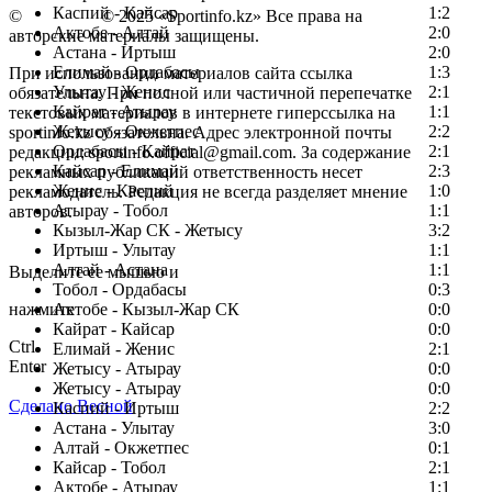
Каспий - Кайсар
1:2
©
Copyright
© 2025 «Sportinfo.kz» Все права на
Актобе - Алтай
2:0
авторские материалы защищены.
Астана - Иртыш
2:0
Елимай - Ордабасы
1:3
При использовании материалов сайта ссылка
Улытау - Женис
2:1
обязательна. При полной или частичной перепечатке
Кайрат - Атырау
1:1
текстовых материалов в интернете гиперссылка на
Жетысу - Окжетпес
2:2
sportinfo.kz обязательна. Адрес электронной почты
Ордабасы - Кайрат
2:1
редакции: sportinfo.official@gmail.com. За содержание
Кайсар - Елимай
2:3
рекламных публикаций ответственность несет
Женис - Каспий
1:0
рекламодатель. Редакция не всегда разделяет мнение
Атырау - Тобол
1:1
авторов.
Кызыл-Жар СК - Жетысу
3:2
Заметили ошибку в тексте?
Иртыш - Улытау
1:1
Алтай - Астана
1:1
Выделите ее мышью и
Тобол - Ордабасы
0:3
нажмите
Актобе - Кызыл-Жар СК
0:0
Кайрат - Кайсар
0:0
Ctrl
Елимай - Женис
2:1
Enter
Жетысу - Атырау
0:0
Жетысу - Атырау
0:0
Сделано Весной
Каспий - Иртыш
2:2
Астана - Улытау
3:0
Алтай - Окжетпес
0:1
Кайсар - Тобол
2:1
Актобе - Атырау
1:1