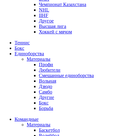
Чемпионат Казахстана
NHL
IIHF
Другое
Высшая лига
Хоккей с мячом
Теннис
Бокс
Единоборства
Материалы
Профи
Любители
Смешанные единоборства
Вольная
Дзюдо
Самбо
Другие
Бокс
Борьба
Командные
Материалы
Баскетбол
Волейбол