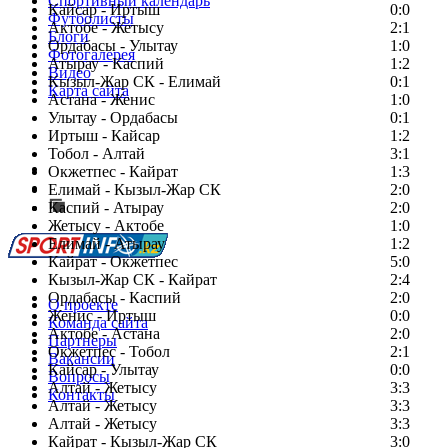
Спортивный календарь
Кайсар - Иртыш
0:0
Футболисты
Актобе - Жетысу
2:1
Блоги
Ордабасы - Улытау
1:0
Фотогалерея
Атырау - Каспий
1:2
Видео
Кызыл-Жар СК - Елимай
0:1
Карта сайта
Астана - Женис
1:0
Улытау - Ордабасы
0:1
Иртыш - Кайсар
1:2
Тобол - Алтай
3:1
Есть идея?
Окжетпес - Кайрат
1:3
Сообщить о мероприятии
Елимай - Кызыл-Жар СК
2:0
Каспий - Атырау
Перейти на старый сайт
2:0
Жетысу - Актобе
1:0
Елимай - Атырау
1:2
Кайрат - Окжетпес
5:0
Кызыл-Жар СК - Кайрат
2:4
Ордабасы - Каспий
2:0
О проекте
Женис - Иртыш
0:0
Команда сайта
Актобе - Астана
2:0
Партнеры
Окжетпес - Тобол
2:1
Вакансии
Кайсар - Улытау
0:0
Вопросы
Алтай - Жетысу
3:3
Контакты
Алтай - Жетысу
3:3
Алтай - Жетысу
3:3
Кайрат - Кызыл-Жар СК
3:0