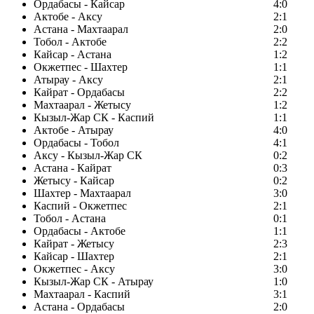
Ордабасы - Кайсар
4:0
Актобе - Аксу
2:1
Астана - Махтаарал
2:0
Тобол - Актобе
2:2
Кайсар - Астана
1:2
Окжетпес - Шахтер
1:1
Атырау - Аксу
2:1
Кайрат - Ордабасы
2:2
Махтаарал - Жетысу
1:2
Кызыл-Жар СК - Каспий
1:1
Актобе - Атырау
4:0
Ордабасы - Тобол
4:1
Аксу - Кызыл-Жар СК
0:2
Астана - Кайрат
0:3
Жетысу - Кайсар
0:2
Шахтер - Махтаарал
3:0
Каспий - Окжетпес
2:1
Тобол - Астана
0:1
Ордабасы - Актобе
1:1
Кайрат - Жетысу
2:3
Кайсар - Шахтер
2:1
Окжетпес - Аксу
3:0
Кызыл-Жар СК - Атырау
1:0
Махтаарал - Каспий
3:1
Астана - Ордабасы
2:0