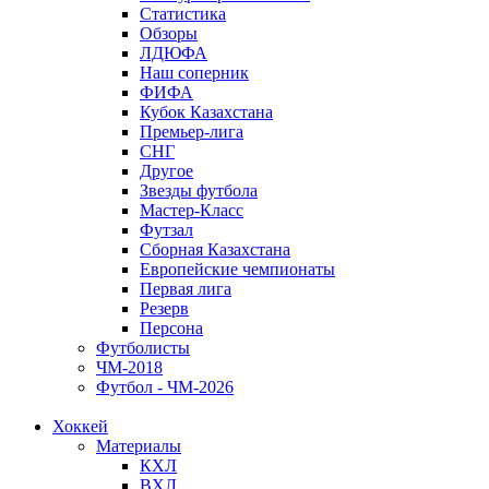
Статистика
Обзоры
ЛДЮФА
Наш соперник
ФИФА
Кубок Казахстана
Премьер-лига
СНГ
Другое
Звезды футбола
Мастер-Класс
Футзал
Сборная Казахстана
Европейские чемпионаты
Первая лига
Резерв
Персона
Футболисты
ЧМ-2018
Футбол - ЧМ-2026
Хоккей
Материалы
КХЛ
ВХЛ