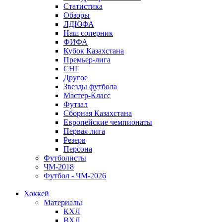
Статистика
Обзоры
ЛДЮФА
Наш соперник
ФИФА
Кубок Казахстана
Премьер-лига
СНГ
Другое
Звезды футбола
Мастер-Класс
Футзал
Сборная Казахстана
Европейские чемпионаты
Первая лига
Резерв
Персона
Футболисты
ЧМ-2018
Футбол - ЧМ-2026
Хоккей
Материалы
КХЛ
ВХЛ