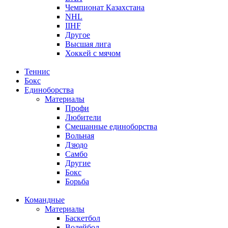
Чемпионат Казахстана
NHL
IIHF
Другое
Высшая лига
Хоккей с мячом
Теннис
Бокс
Единоборства
Материалы
Профи
Любители
Смешанные единоборства
Вольная
Дзюдо
Самбо
Другие
Бокс
Борьба
Командные
Материалы
Баскетбол
Волейбол