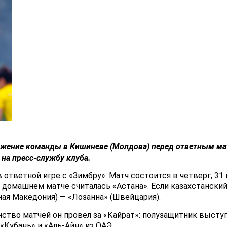
ожение команды в
Кишиневе (Молдова)
перед ответным ма
 на пресс-службу клуба.
 ответной игре с «Зимбру». Матч состоится в четверг, 31
 домашнем матче считалась «Астана». Если казахстански
ная Македония) — «Лозанна» (Швейцария).
тво матчей он провел за «Кайрат»: полузащитник выступа
«Кубань» и «Аль-Айн» из ОАЭ.