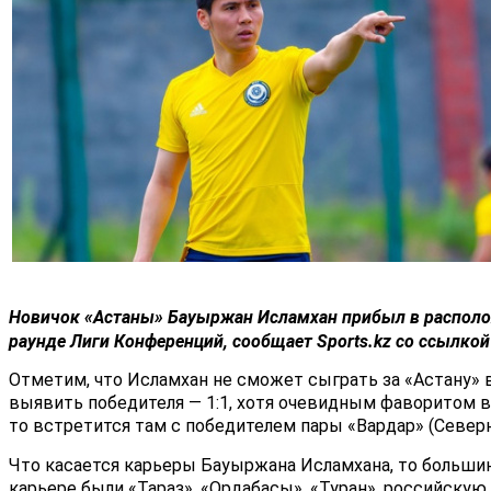
Новичок «
Астаны
»
Бауыржан Исламхан
прибыл в распол
раунде
Лиги Конференций
, сообщает Sports.kz со ссылкой
Отметим, что Исламхан не сможет сыграть за «Астану» в
выявить победителя — 1:1, хотя очевидным фаворитом в
то встретится там с победителем пары «Вардар» (Север
Что касается карьеры Бауыржана Исламхана, то большинс
карьере были «Тараз», «Ордабасы», «Туран», российскую 