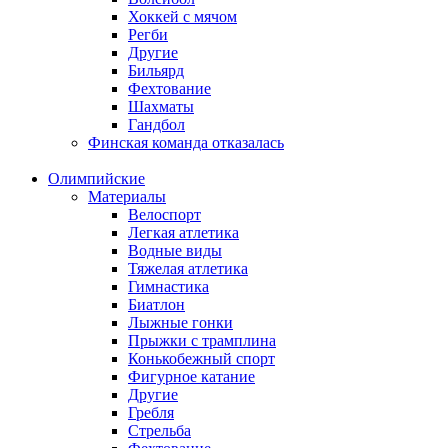
Хоккей с мячом
Регби
Другие
Бильярд
Фехтование
Шахматы
Гандбол
Финская команда отказалась
Олимпийские
Материалы
Велоспорт
Легкая атлетика
Водные виды
Тяжелая атлетика
Гимнастика
Биатлон
Лыжные гонки
Прыжки с трамплина
Конькобежный спорт
Фигурное катание
Другие
Гребля
Стрельба