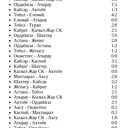
Ордабасы - Атырау
1:1
Кайсар - Актобе
1:3
Тобол - Елимай
4:2
Елимай - Атырау
0:0
Тобол - Туран
2:0
Кайрат - Кызыл-Жар СК
2:1
Ордабасы - Шахтер
5:0
Астана - Женис
2:0
Ордабасы - Астана
1:2
Тобол - Жетысу
1:2
Окжетпес - Атырау
0:0
Кайсар - Каспий
3:1
Кайрат - Шахтер
0:0
Кызыл-Жар СК - Актобе
0:0
Махтаарал - Аксу
2:0
Шахтер - Кайсар
2:2
Жетысу - Кайрат
1:2
Астана - Тобол
2:1
Атырау - Кызыл-Жар СК
0:0
Актобе - Ордабасы
2:1
Аксу - Окжетпес
0:1
Каспий - Махтаарал
0:2
Кызыл-Жар СК - Аксу
1:0
Атырау - Актобе
0:0
Тобол - Ордабасы
0:0