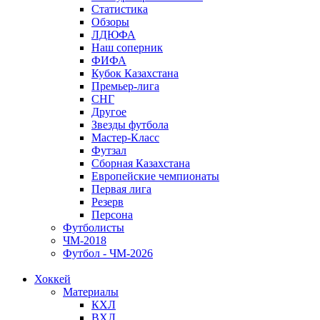
Статистика
Обзоры
ЛДЮФА
Наш соперник
ФИФА
Кубок Казахстана
Премьер-лига
СНГ
Другое
Звезды футбола
Мастер-Класс
Футзал
Сборная Казахстана
Европейские чемпионаты
Первая лига
Резерв
Персона
Футболисты
ЧМ-2018
Футбол - ЧМ-2026
Хоккей
Материалы
КХЛ
ВХЛ