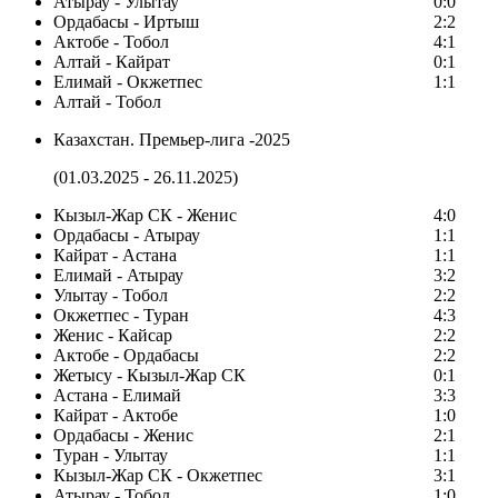
Атырау - Улытау
0:0
Ордабасы - Иртыш
2:2
Актобе - Тобол
4:1
Алтай - Кайрат
0:1
Елимай - Окжетпес
1:1
Алтай - Тобол
Казахстан. Премьер-лига -2025
(01.03.2025 - 26.11.2025)
Кызыл-Жар СК - Женис
4:0
Ордабасы - Атырау
1:1
Кайрат - Астана
1:1
Елимай - Атырау
3:2
Улытау - Тобол
2:2
Окжетпес - Туран
4:3
Женис - Кайсар
2:2
Актобе - Ордабасы
2:2
Жетысу - Кызыл-Жар СК
0:1
Астана - Елимай
3:3
Кайрат - Актобе
1:0
Ордабасы - Женис
2:1
Туран - Улытау
1:1
Кызыл-Жар СК - Окжетпес
3:1
Атырау - Тобол
1:0