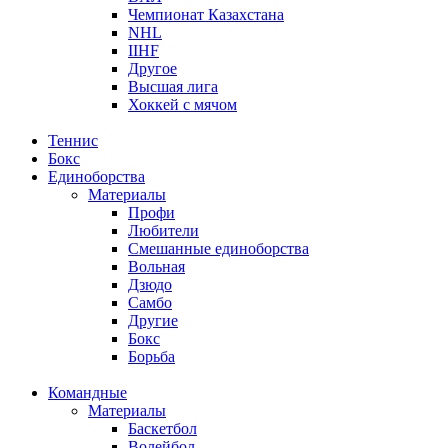
Чемпионат Казахстана
NHL
IIHF
Другое
Высшая лига
Хоккей с мячом
Теннис
Бокс
Единоборства
Материалы
Профи
Любители
Смешанные единоборства
Вольная
Дзюдо
Самбо
Другие
Бокс
Борьба
Командные
Материалы
Баскетбол
Волейбол