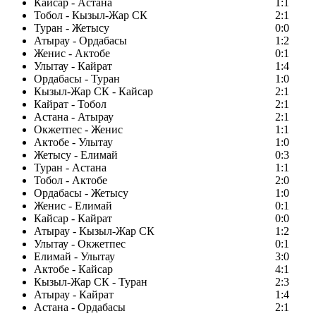
Кайсар - Астана
1:1
Тобол - Кызыл-Жар СК
2:1
Туран - Жетысу
0:0
Атырау - Ордабасы
1:2
Женис - Актобе
0:1
Улытау - Кайрат
1:4
Ордабасы - Туран
1:0
Кызыл-Жар СК - Кайсар
2:1
Кайрат - Тобол
2:1
Астана - Атырау
2:1
Окжетпес - Женис
1:1
Актобе - Улытау
1:0
Жетысу - Елимай
0:3
Туран - Астана
1:1
Тобол - Актобе
2:0
Ордабасы - Жетысу
1:0
Женис - Елимай
0:1
Кайсар - Кайрат
0:0
Атырау - Кызыл-Жар СК
1:2
Улытау - Окжетпес
0:1
Елимай - Улытау
3:0
Актобе - Кайсар
4:1
Кызыл-Жар СК - Туран
2:3
Атырау - Кайрат
1:4
Астана - Ордабасы
2:1