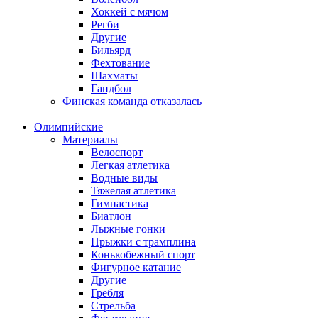
Хоккей с мячом
Регби
Другие
Бильярд
Фехтование
Шахматы
Гандбол
Финская команда отказалась
Олимпийские
Материалы
Велоспорт
Легкая атлетика
Водные виды
Тяжелая атлетика
Гимнастика
Биатлон
Лыжные гонки
Прыжки с трамплина
Конькобежный спорт
Фигурное катание
Другие
Гребля
Стрельба