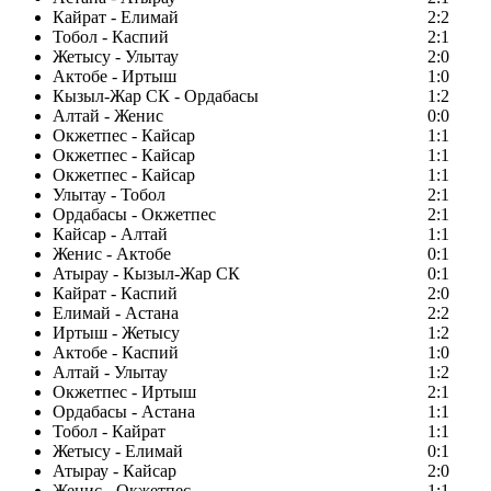
Кайрат - Елимай
2:2
Тобол - Каспий
2:1
Жетысу - Улытау
2:0
Актобе - Иртыш
1:0
Кызыл-Жар СК - Ордабасы
1:2
Алтай - Женис
0:0
Окжетпес - Кайсар
1:1
Окжетпес - Кайсар
1:1
Окжетпес - Кайсар
1:1
Улытау - Тобол
2:1
Ордабасы - Окжетпес
2:1
Кайсар - Алтай
1:1
Женис - Актобе
0:1
Атырау - Кызыл-Жар СК
0:1
Кайрат - Каспий
2:0
Елимай - Астана
2:2
Иртыш - Жетысу
1:2
Актобе - Каспий
1:0
Алтай - Улытау
1:2
Окжетпес - Иртыш
2:1
Ордабасы - Астана
1:1
Тобол - Кайрат
1:1
Жетысу - Елимай
0:1
Атырау - Кайсар
2:0
Женис - Окжетпес
1:1