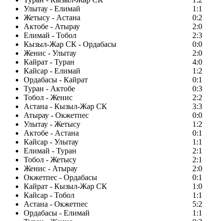
Улытау - Елимай
1:1
Жетысу - Астана
0:2
Актобе - Атырау
2:0
Елимай - Тобол
2:3
Кызыл-Жар СК - Ордабасы
0:0
Женис - Улытау
2:0
Кайрат - Туран
4:0
Кайсар - Елимай
1:2
Ордабасы - Кайрат
0:1
Туран - Актобе
0:3
Тобол - Женис
2:2
Астана - Кызыл-Жар СК
3:3
Атырау - Окжетпес
0:0
Улытау - Жетысу
1:2
Актобе - Астана
0:1
Кайсар - Улытау
1:1
Елимай - Туран
2:1
Тобол - Жетысу
2:1
Женис - Атырау
2:0
Окжетпес - Ордабасы
0:1
Кайрат - Кызыл-Жар СК
1:0
Кайсар - Тобол
1:1
Астана - Окжетпес
5:2
Ордабасы - Елимай
1:1