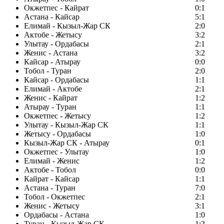
Окжетпес - Кайрат
0:1
Астана - Кайсар
5:1
Елимай - Кызыл-Жар СК
2:0
Актобе - Жетысу
3:2
Улытау - Ордабасы
2:1
Женис - Астана
3:2
Кайсар - Атырау
0:0
Тобол - Туран
2:0
Кайсар - Ордабасы
1:1
Елимай - Актобе
2:1
Женис - Кайрат
1:2
Атырау - Туран
1:1
Окжетпес - Жетысу
1:2
Улытау - Кызыл-Жар СК
1:1
Жетысу - Ордабасы
1:0
Кызыл-Жар СК - Атырау
0:1
Окжетпес - Улытау
1:0
Елимай - Женис
1:2
Актобе - Тобол
0:0
Кайрат - Кайсар
1:1
Астана - Туран
7:0
Тобол - Окжетпес
2:1
Женис - Жетысу
3:1
Ордабасы - Астана
1:0
Туран - Кызыл-Жар СК
1:2