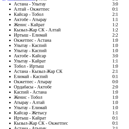
Астана - Улытау
3:0
Алтай - Окжетпес
0:1
Кайсар - Тобол
2:1
Актобе - Атырау
1:1
Женис - Кайрат
1:2
Кызыл-Жар СК - Алтай
1:2
Иртыш - Елимай
2:2
Окжетпес - Астана
1:0
Улытау - Каспий
1:0
Улытау - Каспий
1:0
Актобе - Кайсар
3:0
Улытау - Кайрат
1:1
Тобол - Иртыш
1:0
Астана - Кызыл-Жар СК
2:1
Елимай - Каспий
0:1
Окжетпес - Атырау
0:0
Ордабасы - Актобе
2:0
Каспий - Астана
1:0
Женис - Тобол
1:0
Атырау - Алтай
1:0
Улытау - Елимай
1:0
Кайсар - Жетысу
1:1
Иртыш - Кайрат
0:1
Кызыл-Жар СК - Окжетпес
0:1
Астана - Атырау
2:1