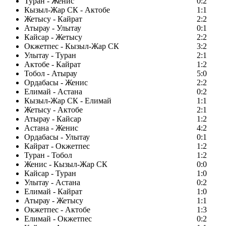
Туран - Женис
0:2
Кызыл-Жар СК - Актобе
1:1
Жетысу - Кайрат
2:2
Атырау - Улытау
0:1
Кайсар - Жетысу
2:2
Окжетпес - Кызыл-Жар СК
3:2
Улытау - Туран
2:1
Актобе - Кайрат
1:2
Тобол - Атырау
5:0
Ордабасы - Женис
2:2
Елимай - Астана
0:2
Кызыл-Жар СК - Елимай
1:1
Жетысу - Актобе
2:1
Атырау - Кайсар
1:2
Астана - Женис
4:2
Ордабасы - Улытау
0:1
Кайрат - Окжетпес
1:2
Туран - Тобол
1:2
Женис - Кызыл-Жар СК
0:0
Кайсар - Туран
1:0
Улытау - Астана
0:2
Елимай - Кайрат
1:0
Атырау - Жетысу
1:1
Окжетпес - Актобе
1:3
Елимай - Окжетпес
0:2