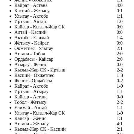
Кайрат - Астана
4:0
Каспий - Жетысу
0:1
Улытау - Актобе
1:1
Иртыш - Алтай
1:0
Кайсар - Кызыл-Жар СК
0:0
Алтай - Каспий
0:0
Актобе - Елимай
1:4
Жетысу - Кайрат
0:0
Окжетпес - Улытау
2:1
Астана - Тобол
2:0
Ордабасы - Кайсар
2:0
Атырау - Женис
0:0
Кызыл-Жар СК - Иртыш
2-2
Каспий - Окжетпес
1-3
Женис - Ордабасы
0-2
Кайрат - Актобе
1-0
Иртыш - Атырау
1-1
Кайсар - Астана
0-0
Тобол - Жетысу
2-2
Елимай - Алтай
1-1
Улытау - Кызыл-Жар СК
1-0
Кайсар - Женис
1:1
Астана - Жетысу
4:1
Кызыл-Жар СК - Каспий
2:1