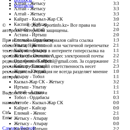
Вопросы
Алтай - Жетысу
3:3
Контакты
Алтай - Жетысу
3:3
Алтай - Жетысу
3:3
Кайрат - Кызыл-Жар СК
3:0
Каспий - Кайсар
1:2
©
Copyright
© 2025 «Sportinfo.kz» Все права на
Актобе - Алтай
2:0
авторские материалы защищены.
Астана - Иртыш
2:0
Елимай - Ордабасы
1:3
При использовании материалов сайта ссылка
Улытау - Женис
2:1
обязательна. При полной или частичной перепечатке
Кайрат - Атырау
1:1
текстовых материалов в интернете гиперссылка на
Жетысу - Окжетпес
2:2
sportinfo.kz обязательна. Адрес электронной почты
Ордабасы - Кайрат
2:1
редакции: sportinfo.official@gmail.com. За содержание
Кайсар - Елимай
2:3
рекламных публикаций ответственность несет
Женис - Каспий
1:0
рекламодатель. Редакция не всегда разделяет мнение
Атырау - Тобол
1:1
авторов.
Кызыл-Жар СК - Жетысу
3:2
Заметили ошибку в тексте?
Иртыш - Улытау
1:1
Алтай - Астана
1:1
Выделите ее мышью и
Тобол - Ордабасы
0:3
нажмите
Актобе - Кызыл-Жар СК
0:0
Кайрат - Кайсар
0:0
Ctrl
Елимай - Женис
2:1
Enter
Жетысу - Атырау
0:0
Жетысу - Атырау
0:0
Сделано Весной
Каспий - Иртыш
2:2