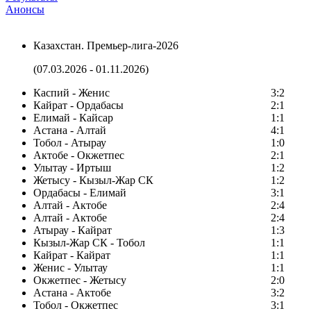
Анонсы
Казахстан. Премьер-лига-2026
(07.03.2026 - 01.11.2026)
Каспий - Женис
3:2
Кайрат - Ордабасы
2:1
Елимай - Кайсар
1:1
Астана - Алтай
4:1
Тобол - Атырау
1:0
Актобе - Окжетпес
2:1
Улытау - Иртыш
1:2
Жетысу - Кызыл-Жар СК
1:2
Ордабасы - Елимай
3:1
Алтай - Актобе
2:4
Алтай - Актобе
2:4
Атырау - Кайрат
1:3
Кызыл-Жар СК - Тобол
1:1
Кайрат - Кайрат
1:1
Женис - Улытау
1:1
Окжетпес - Жетысу
2:0
Астана - Актобе
3:2
Тобол - Окжетпес
3:1