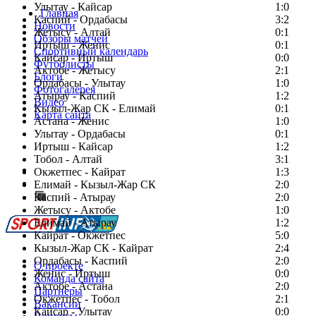
Улытау - Кайсар
1:0
Главная
Каспий - Ордабасы
3:2
Новости
Жетысу - Алтай
0:1
Обзоры матчей
Иртыш - Женис
0:1
Спортивный календарь
Кайсар - Иртыш
0:0
Футболисты
Актобе - Жетысу
2:1
Блоги
Ордабасы - Улытау
1:0
Фотогалерея
Атырау - Каспий
1:2
Видео
Кызыл-Жар СК - Елимай
0:1
Карта сайта
Астана - Женис
1:0
Улытау - Ордабасы
0:1
Иртыш - Кайсар
1:2
Тобол - Алтай
3:1
Есть идея?
Окжетпес - Кайрат
1:3
Сообщить о мероприятии
Елимай - Кызыл-Жар СК
2:0
Каспий - Атырау
Перейти на старый сайт
2:0
Жетысу - Актобе
1:0
Елимай - Атырау
1:2
Кайрат - Окжетпес
5:0
Кызыл-Жар СК - Кайрат
2:4
Ордабасы - Каспий
2:0
О проекте
Женис - Иртыш
0:0
Команда сайта
Актобе - Астана
2:0
Партнеры
Окжетпес - Тобол
2:1
Вакансии
Кайсар - Улытау
0:0