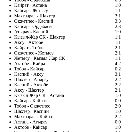
Кайрат - Астана
1:0
Кайсар - Жетысу
1:1
Махтаарал - Шахтер
3:1
Окжетпес - Каспий
3:3
Кайсар - Ордабасы
2:3
Атырау - Каспий
1:0
Кызыл-Жар СК - Шахтер
1:1
Аксу - Актобе
1:1
Кайрат - Тобол
2:1
Окжетпес - Жетысу
2:1
Жетысу - Кызыл-Жар СК
1:1
Актобе - Кайрат
4:2
Тобол - Кайсар
0:2
Каспий - Аксу
3:1
Шахтер - Атырау
2:2
Каспий - Актобе
2:2
Аксу - Шахтер
2:1
Кызыл-Жар СК - Астана
1:0
Кайсар - Кайрат
0:0
Тобол - Окжетпес
2:0
Шахтер - Каспий
1:0
Махтаарал - Кайрат
2:2
Астана - Атырау
0:0
Актобе - Кайсар
1:0