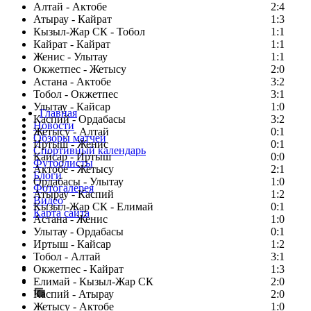
Алтай - Актобе
2:4
Атырау - Кайрат
1:3
Кызыл-Жар СК - Тобол
1:1
Кайрат - Кайрат
1:1
Женис - Улытау
1:1
Окжетпес - Жетысу
2:0
Астана - Актобе
3:2
Тобол - Окжетпес
3:1
Улытау - Кайсар
1:0
Главная
Каспий - Ордабасы
3:2
Новости
Жетысу - Алтай
0:1
Обзоры матчей
Иртыш - Женис
0:1
Спортивный календарь
Кайсар - Иртыш
0:0
Футболисты
Актобе - Жетысу
2:1
Блоги
Ордабасы - Улытау
1:0
Фотогалерея
Атырау - Каспий
1:2
Видео
Кызыл-Жар СК - Елимай
0:1
Карта сайта
Астана - Женис
1:0
Улытау - Ордабасы
0:1
Иртыш - Кайсар
1:2
Тобол - Алтай
3:1
Есть идея?
Окжетпес - Кайрат
1:3
Сообщить о мероприятии
Елимай - Кызыл-Жар СК
2:0
Каспий - Атырау
Перейти на старый сайт
2:0
Жетысу - Актобе
1:0