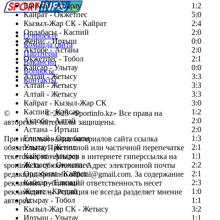
Елимай - Атырау
1:2
Кайрат - Окжетпес
5:0
Кызыл-Жар СК - Кайрат
2:4
Ордабасы - Каспий
2:0
О проекте
Женис - Иртыш
0:0
Команда сайта
Актобе - Астана
2:0
Партнеры
Окжетпес - Тобол
2:1
Вакансии
Кайсар - Улытау
0:0
Вопросы
Алтай - Жетысу
3:3
Контакты
Алтай - Жетысу
3:3
Алтай - Жетысу
3:3
Кайрат - Кызыл-Жар СК
3:0
Каспий - Кайсар
1:2
©
Copyright
© 2025 «Sportinfo.kz» Все права на
Актобе - Алтай
2:0
авторские материалы защищены.
Астана - Иртыш
2:0
Елимай - Ордабасы
1:3
При использовании материалов сайта ссылка
Улытау - Женис
2:1
обязательна. При полной или частичной перепечатке
Кайрат - Атырау
1:1
текстовых материалов в интернете гиперссылка на
Жетысу - Окжетпес
2:2
sportinfo.kz обязательна. Адрес электронной почты
Ордабасы - Кайрат
2:1
редакции: sportinfo.official@gmail.com. За содержание
Кайсар - Елимай
2:3
рекламных публикаций ответственность несет
Женис - Каспий
1:0
рекламодатель. Редакция не всегда разделяет мнение
Атырау - Тобол
1:1
авторов.
Кызыл-Жар СК - Жетысу
3:2
Заметили ошибку в тексте?
Иртыш - Улытау
1:1