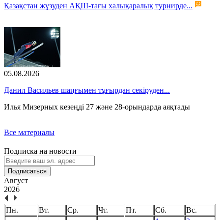
Қазақстан жүзуден АҚШ-тағы халықаралық турнирде...
05.08.2026
Данил Васильев шаңғымен тұғырдан секіруден...
Илья Мизерных кезеңді 27 және 28-орындарда аяқтады
Все материалы
Подписка на новости
Подписаться
Август
2026
Пн.
Вт.
Ср.
Чт.
Пт.
Сб.
Вс.