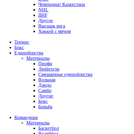
Чемпионат Казахстана
NHL
IIHF
Другое
Высшая лига
Хоккей с мячом
Теннис
Бокс
Единоборства
Материалы
Профи
Любители
Смешанные единоборства
Вольная
Дзюдо
Самбо
Другие
Бокс
Борьба
Командные
Материалы
Баскетбол
Волейбол