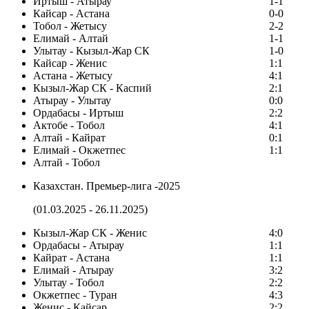
Иртыш - Атырау
1-1
Кайсар - Астана
0-0
Тобол - Жетысу
2-2
Елимай - Алтай
1-1
Улытау - Кызыл-Жар СК
1-0
Кайсар - Женис
1:1
Астана - Жетысу
4:1
Кызыл-Жар СК - Каспий
2:1
Атырау - Улытау
0:0
Ордабасы - Иртыш
2:2
Актобе - Тобол
4:1
Алтай - Кайрат
0:1
Елимай - Окжетпес
1:1
Алтай - Тобол
Казахстан. Премьер-лига -2025
(01.03.2025 - 26.11.2025)
Кызыл-Жар СК - Женис
4:0
Ордабасы - Атырау
1:1
Кайрат - Астана
1:1
Елимай - Атырау
3:2
Улытау - Тобол
2:2
Окжетпес - Туран
4:3
Женис - Кайсар
2:2