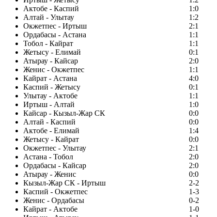
Актобе - Каспий
1:0
Алтай - Улытау
1:2
Окжетпес - Иртыш
2:1
Ордабасы - Астана
1:1
Тобол - Кайрат
1:1
Жетысу - Елимай
0:1
Атырау - Кайсар
2:0
Женис - Окжетпес
1:1
Кайрат - Астана
4:0
Каспий - Жетысу
0:1
Улытау - Актобе
1:1
Иртыш - Алтай
1:0
Кайсар - Кызыл-Жар СК
0:0
Алтай - Каспий
0:0
Актобе - Елимай
1:4
Жетысу - Кайрат
0:0
Окжетпес - Улытау
2:1
Астана - Тобол
2:0
Ордабасы - Кайсар
2:0
Атырау - Женис
0:0
Кызыл-Жар СК - Иртыш
2-2
Каспий - Окжетпес
1-3
Женис - Ордабасы
0-2
Кайрат - Актобе
1-0