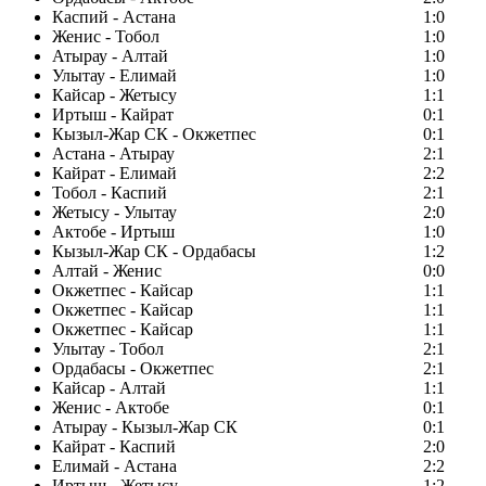
Каспий - Астана
1:0
Женис - Тобол
1:0
Атырау - Алтай
1:0
Улытау - Елимай
1:0
Кайсар - Жетысу
1:1
Иртыш - Кайрат
0:1
Кызыл-Жар СК - Окжетпес
0:1
Астана - Атырау
2:1
Кайрат - Елимай
2:2
Тобол - Каспий
2:1
Жетысу - Улытау
2:0
Актобе - Иртыш
1:0
Кызыл-Жар СК - Ордабасы
1:2
Алтай - Женис
0:0
Окжетпес - Кайсар
1:1
Окжетпес - Кайсар
1:1
Окжетпес - Кайсар
1:1
Улытау - Тобол
2:1
Ордабасы - Окжетпес
2:1
Кайсар - Алтай
1:1
Женис - Актобе
0:1
Атырау - Кызыл-Жар СК
0:1
Кайрат - Каспий
2:0
Елимай - Астана
2:2
Иртыш - Жетысу
1:2