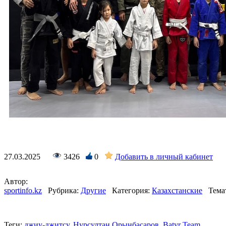
27.03.2025
3426
0
Добавить в личный кабинет
Автор:
sportinfo.kz
Рубрика:
Другие
Категория:
Казахстанские
Тема
Теги:
джиу-джитсу
,
Нурсултан Орынбасаров
,
Batyr Team
,