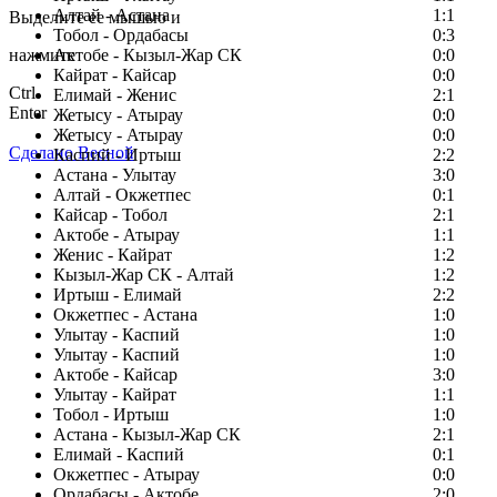
Алтай - Астана
1:1
Выделите ее мышью и
Тобол - Ордабасы
0:3
нажмите
Актобе - Кызыл-Жар СК
0:0
Кайрат - Кайсар
0:0
Ctrl
Елимай - Женис
2:1
Enter
Жетысу - Атырау
0:0
Жетысу - Атырау
0:0
Сделано Весной
Каспий - Иртыш
2:2
Астана - Улытау
3:0
Алтай - Окжетпес
0:1
Кайсар - Тобол
2:1
Актобе - Атырау
1:1
Женис - Кайрат
1:2
Кызыл-Жар СК - Алтай
1:2
Иртыш - Елимай
2:2
Окжетпес - Астана
1:0
Улытау - Каспий
1:0
Улытау - Каспий
1:0
Актобе - Кайсар
3:0
Улытау - Кайрат
1:1
Тобол - Иртыш
1:0
Астана - Кызыл-Жар СК
2:1
Елимай - Каспий
0:1
Окжетпес - Атырау
0:0
Ордабасы - Актобе
2:0