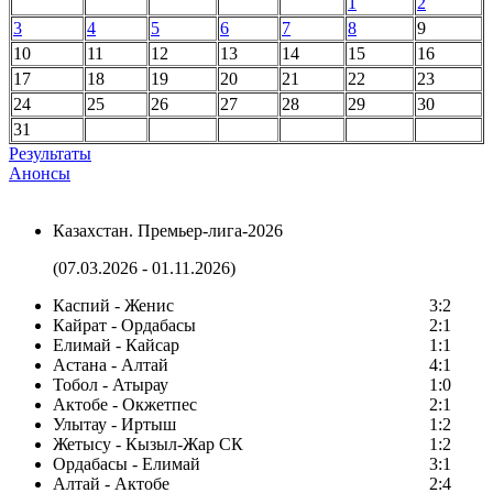
1
2
3
4
5
6
7
8
9
10
11
12
13
14
15
16
17
18
19
20
21
22
23
24
25
26
27
28
29
30
31
Результаты
Анонсы
Казахстан. Премьер-лига-2026
(07.03.2026 - 01.11.2026)
Каспий - Женис
3:2
Кайрат - Ордабасы
2:1
Елимай - Кайсар
1:1
Астана - Алтай
4:1
Тобол - Атырау
1:0
Актобе - Окжетпес
2:1
Улытау - Иртыш
1:2
Жетысу - Кызыл-Жар СК
1:2
Ордабасы - Елимай
3:1
Алтай - Актобе
2:4