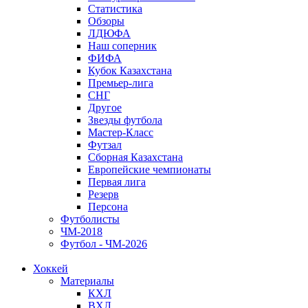
Статистика
Обзоры
ЛДЮФА
Наш соперник
ФИФА
Кубок Казахстана
Премьер-лига
СНГ
Другое
Звезды футбола
Мастер-Класс
Футзал
Сборная Казахстана
Европейские чемпионаты
Первая лига
Резерв
Персона
Футболисты
ЧМ-2018
Футбол - ЧМ-2026
Хоккей
Материалы
КХЛ
ВХЛ