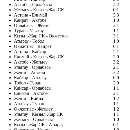
Актобе - Ордабасы
2:2
Жетысу - Кызыл-Жар СК
0:1
Астана - Елимай
3:3
Кайрат - Актобе
1:0
Ордабасы - Женис
2:1
Туран - Улытау
1:1
Кызыл-Жар СК - Окжетпес
3:1
Атырау - Тобол
1:0
Окжетпес - Кайрат
0:1
Астана - Кайсар
5:1
Елимай - Кызыл-Жар СК
2:0
Актобе - Жетысу
3:2
Улытау - Ордабасы
2:1
Женис - Астана
3:2
Кайсар - Атырау
0:0
Тобол - Туран
2:0
Кайсар - Ордабасы
1:1
Елимай - Актобе
2:1
Женис - Кайрат
1:2
Атырау - Туран
1:1
Окжетпес - Жетысу
1:2
Улытау - Кызыл-Жар СК
1:1
Жетысу - Ордабасы
1:0
Кызыл-Жар СК - Атырау
0:1
Окжетпес - Улытау
1:0