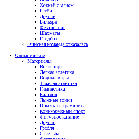
Хоккей с мячом
Регби
Другие
Бильярд
Фехтование
Шахматы
Гандбол
Финская команда отказалась
Олимпийские
Материалы
Велоспорт
Легкая атлетика
Водные виды
Тяжелая атлетика
Гимнастика
Биатлон
Лыжные гонки
Прыжки с трамплина
Конькобежный спорт
Фигурное катание
Другие
Гребля
Стрельба