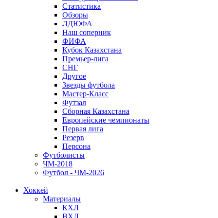
Статистика
Обзоры
ЛДЮФА
Наш соперник
ФИФА
Кубок Казахстана
Премьер-лига
СНГ
Другое
Звезды футбола
Мастер-Класс
Футзал
Сборная Казахстана
Европейские чемпионаты
Первая лига
Резерв
Персона
Футболисты
ЧМ-2018
Футбол - ЧМ-2026
Хоккей
Материалы
КХЛ
ВХЛ