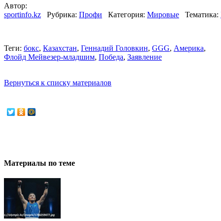
Автор:
при
на
sportinfo.kz
Рубрика:
Профи
Категория:
Мировые
Тематика:
наличии
Vesti.kz
активной
ссылки
на
Теги:
бокс
,
Казахстан
,
Геннадий Головкин
,
GGG
,
Америка
,
Vesti.kz
Флойд Мейвезер-младшим
,
Победа
,
Заявление
Вернуться к списку материалов
Материалы по теме