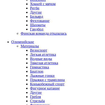
Хоккей с мячом
Регби
Другие
Бильярд
Фехтование
Шахматы
Гандбол
Финская команда отказалась
Олимпийские
Материалы
Велоспорт
Легкая атлетика
Водные виды
Тяжелая атлетика
Гимнастика
Биатлон
Лыжные гонки
Прыжки с трамплина
Конькобежный спорт
Фигурное катание
Другие
Гребля
Стрельба