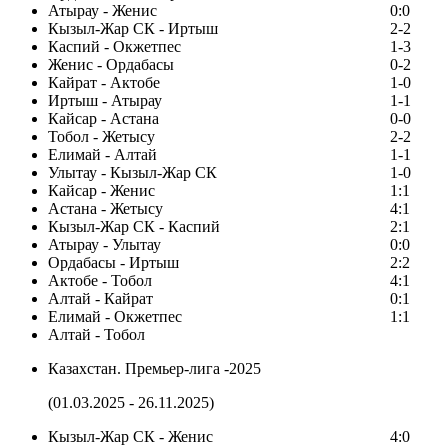
Атырау - Женис
0:0
Кызыл-Жар СК - Иртыш
2-2
Каспий - Окжетпес
1-3
Женис - Ордабасы
0-2
Кайрат - Актобе
1-0
Иртыш - Атырау
1-1
Кайсар - Астана
0-0
Тобол - Жетысу
2-2
Елимай - Алтай
1-1
Улытау - Кызыл-Жар СК
1-0
Кайсар - Женис
1:1
Астана - Жетысу
4:1
Кызыл-Жар СК - Каспий
2:1
Атырау - Улытау
0:0
Ордабасы - Иртыш
2:2
Актобе - Тобол
4:1
Алтай - Кайрат
0:1
Елимай - Окжетпес
1:1
Алтай - Тобол
Казахстан. Премьер-лига -2025
(01.03.2025 - 26.11.2025)
Кызыл-Жар СК - Женис
4:0