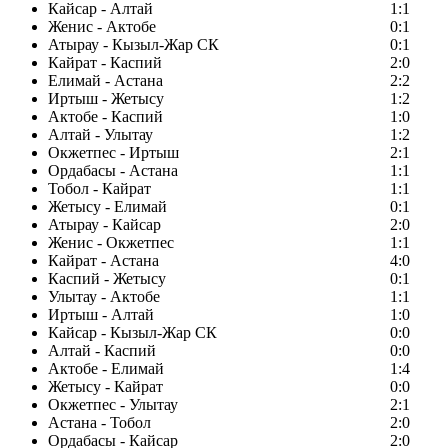
Кайсар - Алтай
1:1
Женис - Актобе
0:1
Атырау - Кызыл-Жар СК
0:1
Кайрат - Каспий
2:0
Елимай - Астана
2:2
Иртыш - Жетысу
1:2
Актобе - Каспий
1:0
Алтай - Улытау
1:2
Окжетпес - Иртыш
2:1
Ордабасы - Астана
1:1
Тобол - Кайрат
1:1
Жетысу - Елимай
0:1
Атырау - Кайсар
2:0
Женис - Окжетпес
1:1
Кайрат - Астана
4:0
Каспий - Жетысу
0:1
Улытау - Актобе
1:1
Иртыш - Алтай
1:0
Кайсар - Кызыл-Жар СК
0:0
Алтай - Каспий
0:0
Актобе - Елимай
1:4
Жетысу - Кайрат
0:0
Окжетпес - Улытау
2:1
Астана - Тобол
2:0
Ордабасы - Кайсар
2:0