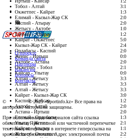
Иртыш - Кайсар
1:2
Тобол - Алтай
3:1
Есть идея?
Окжетпес - Кайрат
1:3
Сообщить о мероприятии
Елимай - Кызыл-Жар СК
2:0
Каспий - Атырау
Перейти на старый сайт
2:0
Жетысу - Актобе
1:0
Елимай - Атырау
1:2
Кайрат - Окжетпес
5:0
Кызыл-Жар СК - Кайрат
2:4
Ордабасы - Каспий
2:0
О проекте
Женис - Иртыш
0:0
Команда сайта
Актобе - Астана
2:0
Партнеры
Окжетпес - Тобол
2:1
Вакансии
Кайсар - Улытау
0:0
Вопросы
Алтай - Жетысу
3:3
Контакты
Алтай - Жетысу
3:3
Алтай - Жетысу
3:3
Кайрат - Кызыл-Жар СК
3:0
Каспий - Кайсар
1:2
©
Copyright
© 2025 «Sportinfo.kz» Все права на
Актобе - Алтай
2:0
авторские материалы защищены.
Астана - Иртыш
2:0
Елимай - Ордабасы
1:3
При использовании материалов сайта ссылка
Улытау - Женис
2:1
обязательна. При полной или частичной перепечатке
Кайрат - Атырау
1:1
текстовых материалов в интернете гиперссылка на
Жетысу - Окжетпес
2:2
sportinfo.kz обязательна. Адрес электронной почты