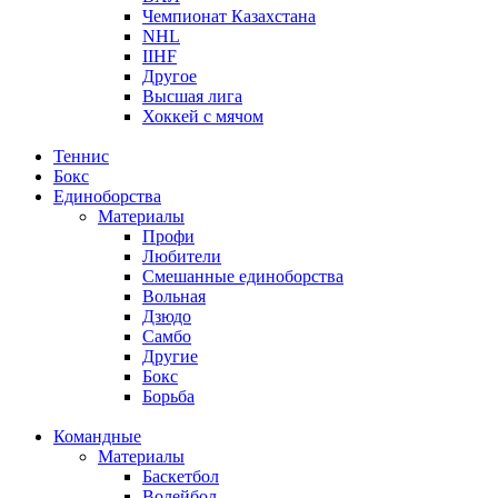
Чемпионат Казахстана
NHL
IIHF
Другое
Высшая лига
Хоккей с мячом
Теннис
Бокс
Единоборства
Материалы
Профи
Любители
Смешанные единоборства
Вольная
Дзюдо
Самбо
Другие
Бокс
Борьба
Командные
Материалы
Баскетбол
Волейбол