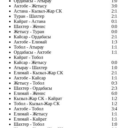
Ордабасы - Атырау
1:0
Актобе - Жетысу
3:0
Астана - Кызыл-Жар СК
2:1
Туран - Шахтер
2:1
Кайрат - Астана
0:1
Шахтер - Женис
0:0
Жетысу - Туран
0:0
Кайсар - Ордабасы
2:1
Актобе - Елимай
1:3
Тобол - Атырау
1:1
Ордабасы - Актобе
1:1
Кайрат - Тобол
Кайсар - Жетысу
0:0
Атырау - Шахтер
1:0
Елимай - Кызыл-Жар СК
2:1
Актобе - Кайсар
1:1
Жетысу - Тобол
0:3
Шахтер - Ордабасы
2:3
Елимай - Женис
6:0
Кызыл-Жар СК - Кайрат
1:2
Тобол - Кызыл-Жар СК
1:2
Актобе - Тобол
3:4
Елимай - Жетысу
1:1
Елимай - Кайрат
1:1
Шахтер - Тобол
1:0