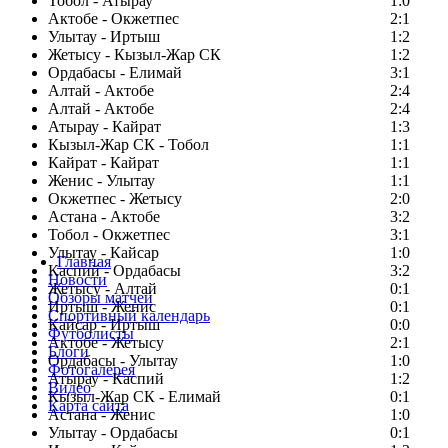
Тобол - Атырау
1:0
Актобе - Окжетпес
2:1
Улытау - Иртыш
1:2
Жетысу - Кызыл-Жар СК
1:2
Ордабасы - Елимай
3:1
Алтай - Актобе
2:4
Алтай - Актобе
2:4
Атырау - Кайрат
1:3
Кызыл-Жар СК - Тобол
1:1
Кайрат - Кайрат
1:1
Женис - Улытау
1:1
Окжетпес - Жетысу
2:0
Астана - Актобе
3:2
Тобол - Окжетпес
3:1
Улытау - Кайсар
1:0
Главная
Каспий - Ордабасы
3:2
Новости
Жетысу - Алтай
0:1
Обзоры матчей
Иртыш - Женис
0:1
Спортивный календарь
Кайсар - Иртыш
0:0
Футболисты
Актобе - Жетысу
2:1
Блоги
Ордабасы - Улытау
1:0
Фотогалерея
Атырау - Каспий
1:2
Видео
Кызыл-Жар СК - Елимай
0:1
Карта сайта
Астана - Женис
1:0
Улытау - Ордабасы
0:1