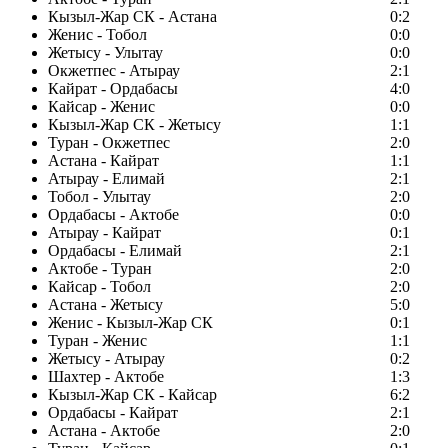
Кызыл-Жар СК - Астана
0:2
Женис - Тобол
0:0
Жетысу - Улытау
0:0
Окжетпес - Атырау
2:1
Кайрат - Ордабасы
4:0
Кайсар - Женис
0:0
Кызыл-Жар СК - Жетысу
1:1
Туран - Окжетпес
2:0
Астана - Кайрат
1:1
Атырау - Елимай
2:1
Тобол - Улытау
2:0
Ордабасы - Актобе
0:0
Атырау - Кайрат
0:1
Ордабасы - Елимай
2:1
Актобе - Туран
2:0
Кайсар - Тобол
2:0
Астана - Жетысу
5:0
Женис - Кызыл-Жар СК
0:1
Туран - Женис
1:1
Жетысу - Атырау
0:2
Шахтер - Актобе
1:3
Кызыл-Жар СК - Кайсар
6:2
Ордабасы - Кайрат
2:1
Астана - Актобе
2:0