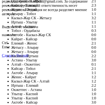
Ордабасы - Кайрат
2:1
редакции: sportinfo.official@gmail.com. За содержание
Кайсар - Елимай
2:3
рекламных публикаций ответственность несет
Женис - Каспий
1:0
рекламодатель. Редакция не всегда разделяет мнение
Атырау - Тобол
1:1
авторов.
Кызыл-Жар СК - Жетысу
3:2
Заметили ошибку в тексте?
Иртыш - Улытау
1:1
Алтай - Астана
1:1
Выделите ее мышью и
Тобол - Ордабасы
0:3
нажмите
Актобе - Кызыл-Жар СК
0:0
Кайрат - Кайсар
0:0
Ctrl
Елимай - Женис
2:1
Enter
Жетысу - Атырау
0:0
Жетысу - Атырау
0:0
Сделано Весной
Каспий - Иртыш
2:2
Астана - Улытау
3:0
Алтай - Окжетпес
0:1
Кайсар - Тобол
2:1
Актобе - Атырау
1:1
Женис - Кайрат
1:2
Кызыл-Жар СК - Алтай
1:2
Иртыш - Елимай
2:2
Окжетпес - Астана
1:0
Улытау - Каспий
1:0
Улытау - Каспий
1:0
Актобе - Кайсар
3:0