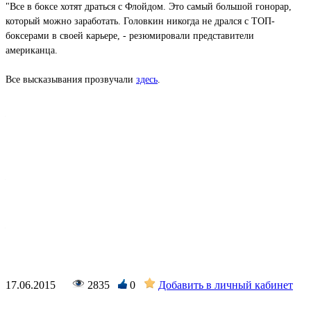
"Все в боксе хотят драться с Флойдом. Это самый большой гонорар,
который можно заработать. Головкин никогда не дрался с ТОП-
боксерами в своей карьере, - резюмировали представители
американца.
Все высказывания прозвучали
здесь
.
Подробнее:
http://vesti.kz/profi/205870/
Любое
использование
материалов
сайта
допускается
Подробнее:
http://vesti.kz/profi/205858/
только
Любое
при
использование
наличии
материалов
Подробнее:
http://vesti.kz/profi/205858/
активной
сайта
Любое
ссылки
допускается
использование
на
только
материалов
Vesti.kz
при
сайта
17.06.2015
2835
0
Добавить в личный кабинет
наличии
допускается
активной
только
ссылки