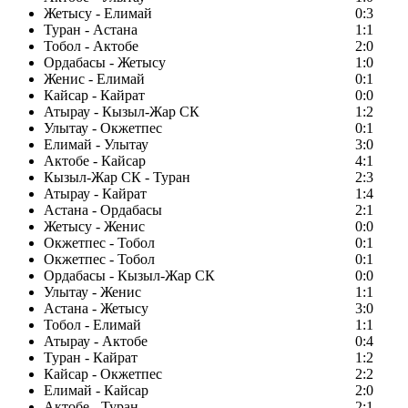
Жетысу - Елимай
0:3
Туран - Астана
1:1
Тобол - Актобе
2:0
Ордабасы - Жетысу
1:0
Женис - Елимай
0:1
Кайсар - Кайрат
0:0
Атырау - Кызыл-Жар СК
1:2
Улытау - Окжетпес
0:1
Елимай - Улытау
3:0
Актобе - Кайсар
4:1
Кызыл-Жар СК - Туран
2:3
Атырау - Кайрат
1:4
Астана - Ордабасы
2:1
Жетысу - Женис
0:0
Окжетпес - Тобол
0:1
Окжетпес - Тобол
0:1
Ордабасы - Кызыл-Жар СК
0:0
Улытау - Женис
1:1
Астана - Жетысу
3:0
Тобол - Елимай
1:1
Атырау - Актобе
0:4
Туран - Кайрат
1:2
Кайсар - Окжетпес
2:2
Елимай - Кайсар
2:0
Актобе - Туран
2:1