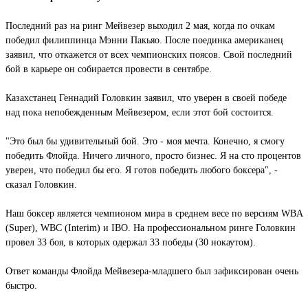
Последний раз на ринг Мейвезер выходил 2 мая, когда по очкам
победил филиппинца Мэнни Пакьяо. После поединка американец
заявил, что откажется от всех чемпионских поясов. Свой последний
бой в карьере он собирается провести в сентябре.
Казахстанец Геннадий Головкин заявил, что уверен в своей победе
над пока непобежденным Мейвезером, если этот бой состоится.
"Это был бы удивительный бой. Это - моя мечта. Конечно, я смогу
победить Флойда. Ничего личного, просто бизнес. Я на сто процентов
уверен, что победил бы его. Я готов победить любого боксера", -
сказал Головкин.
Наш боксер является чемпионом мира в среднем весе по версиям WBA
(Super), WBC (Interim) и IBO. На профессиональном ринге Головкин
провел 33 боя, в которых одержал 33 победы (30 нокаутом).
Ответ команды Флойда Мейвезера-младшего был зафиксирован очень
быстро.