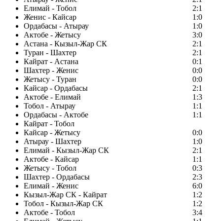
Елимай - Тобол
2:1
Женис - Кайсар
1:0
Ордабасы - Атырау
1:0
Актобе - Жетысу
3:0
Астана - Кызыл-Жар СК
2:1
Туран - Шахтер
2:1
Кайрат - Астана
0:1
Шахтер - Женис
0:0
Жетысу - Туран
0:0
Кайсар - Ордабасы
2:1
Актобе - Елимай
1:3
Тобол - Атырау
1:1
Ордабасы - Актобе
1:1
Кайрат - Тобол
Кайсар - Жетысу
0:0
Атырау - Шахтер
1:0
Елимай - Кызыл-Жар СК
2:1
Актобе - Кайсар
1:1
Жетысу - Тобол
0:3
Шахтер - Ордабасы
2:3
Елимай - Женис
6:0
Кызыл-Жар СК - Кайрат
1:2
Тобол - Кызыл-Жар СК
1:2
Актобе - Тобол
3:4