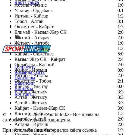
Карта сайта
Астана - Женис
1:0
Улытау - Ордабасы
0:1
Иртыш - Кайсар
1:2
Тобол - Алтай
3:1
Есть идея?
Окжетпес - Кайрат
1:3
Сообщить о мероприятии
Елимай - Кызыл-Жар СК
2:0
Каспий - Атырау
Перейти на старый сайт
2:0
Жетысу - Актобе
1:0
Елимай - Атырау
1:2
Кайрат - Окжетпес
5:0
Кызыл-Жар СК - Кайрат
2:4
Ордабасы - Каспий
2:0
О проекте
Женис - Иртыш
0:0
Команда сайта
Актобе - Астана
2:0
Партнеры
Окжетпес - Тобол
2:1
Вакансии
Кайсар - Улытау
0:0
Вопросы
Алтай - Жетысу
3:3
Контакты
Алтай - Жетысу
3:3
Алтай - Жетысу
3:3
Кайрат - Кызыл-Жар СК
3:0
Каспий - Кайсар
1:2
©
Copyright
© 2025 «Sportinfo.kz» Все права на
Актобе - Алтай
2:0
авторские материалы защищены.
Астана - Иртыш
2:0
Елимай - Ордабасы
1:3
При использовании материалов сайта ссылка