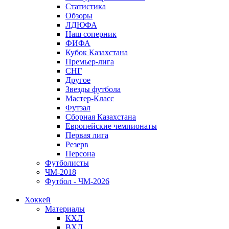
Статистика
Обзоры
ЛДЮФА
Наш соперник
ФИФА
Кубок Казахстана
Премьер-лига
СНГ
Другое
Звезды футбола
Мастер-Класс
Футзал
Сборная Казахстана
Европейские чемпионаты
Первая лига
Резерв
Персона
Футболисты
ЧМ-2018
Футбол - ЧМ-2026
Хоккей
Материалы
КХЛ
ВХЛ