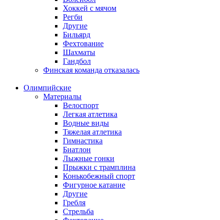
Хоккей с мячом
Регби
Другие
Бильярд
Фехтование
Шахматы
Гандбол
Финская команда отказалась
Олимпийские
Материалы
Велоспорт
Легкая атлетика
Водные виды
Тяжелая атлетика
Гимнастика
Биатлон
Лыжные гонки
Прыжки с трамплина
Конькобежный спорт
Фигурное катание
Другие
Гребля
Стрельба