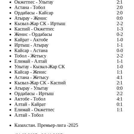
Окжетпес - Улытау
2:1
Астана - Тобол
2:0
Ордабасы - Кайсар
2:0
Атырау - Женис
0:0
Кызыл-Жар СК - Иртыш
2-2
Каспий - Окжетпес
1-3
Женис - Ордабасы
0-2
Кайрат - Актобе
1-0
Иртыш - Атырау
1-1
Кайсар - Астана
0-0
Тобол - Жетысу
2-2
Елимай - Алтай
1-1
Улытау - Кызыл-Жар СК
1-0
Кайсар - Женис
1:1
Астана - Жетысу
4:1
Кызыл-Жар СК - Каспий
2:1
Атырау - Улытау
0:0
Ордабасы - Иртыш
2:2
Актобе - Тобол
4:1
Алтай - Кайрат
0:1
Елимай - Окжетпес
1:1
Алтай - Тобол
Казахстан. Премьер-лига -2025