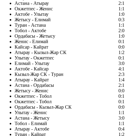
Астана - Атырау
2:1
Окжетпес - Женис
1:1
Актобе - Улытау
1:0
Жетысу - Елимай
0:3
Туран - Астана
1:1
Тобол - Актобе
2:0
Ордабасы - Жетысу
1:0
Женис - Елимай
0:1
Кайсар - Кайрат
0:0
Атырау - Кызыл-Жар СК
1:2
Улытау - Окжетпес
0:1
Елимай - Улытау
3:0
Актобе - Кайсар
4:1
Кызыл-Жар СК - Туран
2:3
Атырау - Кайрат
1:4
Астана - Ордабасы
2:1
Жетысу - Женис
0:0
Окжетпес - Тобол
0:1
Окжетпес - Тобол
0:1
Ордабасы - Кызыл-Жар СК
0:0
Улытау - Женис
1:1
Астана - Жетысу
3:0
Тобол - Елимай
1:1
Атырау - Актобе
0:4
Туран - Кайрат
1:2