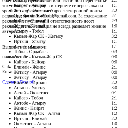
Улытау - Женис
2:1
обязательна. При полной или частичной перепечатке
Кайрат - Атырау
1:1
текстовых материалов в интернете гиперссылка на
Жетысу - Окжетпес
2:2
sportinfo.kz обязательна. Адрес электронной почты
Ордабасы - Кайрат
2:1
редакции: sportinfo.official@gmail.com. За содержание
Кайсар - Елимай
2:3
рекламных публикаций ответственность несет
Женис - Каспий
1:0
рекламодатель. Редакция не всегда разделяет мнение
Атырау - Тобол
1:1
авторов.
Кызыл-Жар СК - Жетысу
3:2
Заметили ошибку в тексте?
Иртыш - Улытау
1:1
Алтай - Астана
1:1
Выделите ее мышью и
Тобол - Ордабасы
0:3
нажмите
Актобе - Кызыл-Жар СК
0:0
Кайрат - Кайсар
0:0
Ctrl
Елимай - Женис
2:1
Enter
Жетысу - Атырау
0:0
Жетысу - Атырау
0:0
Сделано Весной
Каспий - Иртыш
2:2
Астана - Улытау
3:0
Алтай - Окжетпес
0:1
Кайсар - Тобол
2:1
Актобе - Атырау
1:1
Женис - Кайрат
1:2
Кызыл-Жар СК - Алтай
1:2
Иртыш - Елимай
2:2
Окжетпес - Астана
1:0