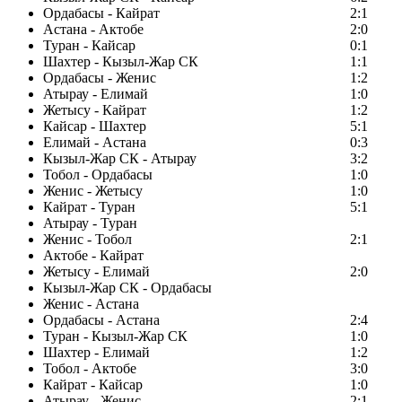
Ордабасы - Кайрат
2:1
Астана - Актобе
2:0
Туран - Кайсар
0:1
Шахтер - Кызыл-Жар СК
1:1
Ордабасы - Женис
1:2
Атырау - Елимай
1:0
Жетысу - Кайрат
1:2
Кайсар - Шахтер
5:1
Елимай - Астана
0:3
Кызыл-Жар СК - Атырау
3:2
Тобол - Ордабасы
1:0
Женис - Жетысу
1:0
Кайрат - Туран
5:1
Атырау - Туран
Женис - Тобол
2:1
Актобе - Кайрат
Жетысу - Елимай
2:0
Кызыл-Жар СК - Ордабасы
Женис - Астана
Ордабасы - Астана
2:4
Туран - Кызыл-Жар СК
1:0
Шахтер - Елимай
1:2
Тобол - Актобе
3:0
Кайрат - Кайсар
1:0
Атырау - Женис
2:1