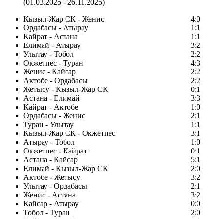
(01.03.2025 - 26.11.2025)
Кызыл-Жар СК - Женис
4:0
Ордабасы - Атырау
1:1
Кайрат - Астана
1:1
Елимай - Атырау
3:2
Улытау - Тобол
2:2
Окжетпес - Туран
4:3
Женис - Кайсар
2:2
Актобе - Ордабасы
2:2
Жетысу - Кызыл-Жар СК
0:1
Астана - Елимай
3:3
Кайрат - Актобе
1:0
Ордабасы - Женис
2:1
Туран - Улытау
1:1
Кызыл-Жар СК - Окжетпес
3:1
Атырау - Тобол
1:0
Окжетпес - Кайрат
0:1
Астана - Кайсар
5:1
Елимай - Кызыл-Жар СК
2:0
Актобе - Жетысу
3:2
Улытау - Ордабасы
2:1
Женис - Астана
3:2
Кайсар - Атырау
0:0
Тобол - Туран
2:0