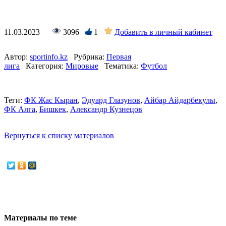
11.03.2023
3096
1
Добавить в личный кабинет
Автор:
sportinfo.kz
Рубрика:
Первая
лига
Категория:
Мировые
Тематика:
Футбол
Теги:
ФК Жас Кыран
,
Эдуард Глазунов
,
Айбар Айдарбекулы
,
ФК Алга
,
Бишкек
,
Александр Кузнецов
Вернуться к списку материалов
Материалы по теме