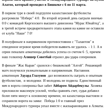
Алатоо, который проходил в Бишкеке с 6 по 11 марта.
В первом туре в своей подгруппе казахстанские футболисты
разгромили "Илбирс" 4:0. Во второй игровой день сыграли вничью
0:0 с командой Киргизского высшего дивизиона "Мурас Юнайтед", а
в третей встрече предварительного этапа камня на камне не оставили
от клуба "Наше" 7:0!
В полуфинале в напряженном противостоянии с "Талантом" в
отведенное игровое время победителя выявить не удалось - 1:1. А в
серии пенальти алматинцы добились успеха со счетом 6 :5, причем
наш голкипер
Алишер Советбай
отразил два удара соперников.
В финале "Жас Кыран" сразился с бишкекской "Алгой". Решающий
матч получился увлекательным и напряженным. Наставник
алматинцев
Эдуард Глазунов
дал возможность сыграть и опытным
футболистам, и молодежи. И молодежь не подвела. Единственный
мяч в ворота соперника был забит
Айбаром Айдарбекулы
. Хозяева
приложили максимум усилий, чтобы сравнять счет, судья добавил
более пяти минут к основному времени, но казахстанцы выстояли и
сохранили ворота на замке. Победа 1:0 и главный приз
Международного турнира уехал вместе с жаскырановцами в Алматы.