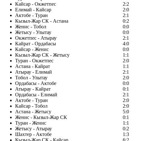
Кайсар - Окжетпес
2:2
Елимай - Кайсар
2:0
Актобе - Туран
2:1
Кызыл-Жар СК - Астана
0:2
Женис - Тобол
0:0
Жетысу - Улытау
0:0
Окжетпес - Атырау
2:1
Кайрат - Ордабасы
4:0
Кайсар - Женис
0:0
Кызыл-Жар СК - Жетысу
1:1
Туран - Окжетпес
2:0
Астана - Кайрат
1:1
Атырау - Елимай
2:1
Тобол - Улытау
2:0
Ордабасы - Актобе
0:0
Атырау - Кайрат
0:1
Ордабасы - Елимай
2:1
Актобе - Туран
2:0
Кайсар - Тобол
2:0
Астана - Жетысу
5:0
Женис - Кызыл-Жар СК
0:1
Туран - Женис
1:1
Жетысу - Атырау
0:2
Шахтер - Актобе
1:3
Кызыл-Жар СК - Кайсар
6:2