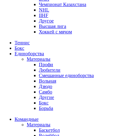
Чемпионат Казахстана
NHL
IIHF
Другое
Высшая лига
Хоккей с мячом
Теннис
Бокс
Единоборства
Материалы
Профи
Любители
Смешанные единоборства
Вольная
Дзюдо
Самбо
Другие
Бокс
Борьба
Командные
Материалы
Баскетбол
Волейбол