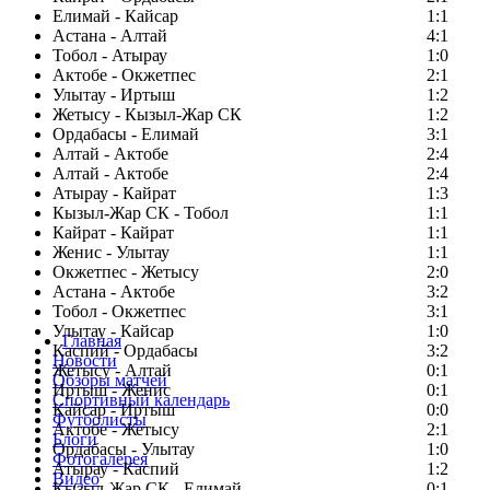
Елимай - Кайсар
1:1
Астана - Алтай
4:1
Тобол - Атырау
1:0
Актобе - Окжетпес
2:1
Улытау - Иртыш
1:2
Жетысу - Кызыл-Жар СК
1:2
Ордабасы - Елимай
3:1
Алтай - Актобе
2:4
Алтай - Актобе
2:4
Атырау - Кайрат
1:3
Кызыл-Жар СК - Тобол
1:1
Кайрат - Кайрат
1:1
Женис - Улытау
1:1
Окжетпес - Жетысу
2:0
Астана - Актобе
3:2
Тобол - Окжетпес
3:1
Улытау - Кайсар
1:0
Главная
Каспий - Ордабасы
3:2
Новости
Жетысу - Алтай
0:1
Обзоры матчей
Иртыш - Женис
0:1
Спортивный календарь
Кайсар - Иртыш
0:0
Футболисты
Актобе - Жетысу
2:1
Блоги
Ордабасы - Улытау
1:0
Фотогалерея
Атырау - Каспий
1:2
Видео
Кызыл-Жар СК - Елимай
0:1