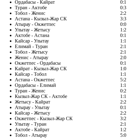
Ордабасы - Кайрат
0:1
Туран - Актобе
0:3
Тобол - Женис
2:2
Астана - Кызыл-Жар СК
3:3
Атырау - Окжетпес
0:0
Улытау - Жетысу
1:2
Актобе - Астана
0:1
Кайсар - Улытау
1:1
Елимай - Туран
2:1
Тобол - Жетысу
2:1
Женис - Атырау
2:0
Окжетпес - Ордабасы
0:1
Кайрат - Кызыл-Жар СК
1:0
Кайсар - Тобол
1:1
Астана - Окжетпес
5:2
Ордабасы - Елимай
1:1
Туран - Женис
0:2
Кызыл-Жар СК - Актобе
1:1
Жетысу - Кайрат
2:2
Атырау - Улытау
0:1
Кайсар - Жетысу
2:2
Окжетпес - Кызыл-Жар СК
3:2
Улытау - Туран
2:1
Актобе - Кайрат
1:2
Тобол - Атырау
5:0