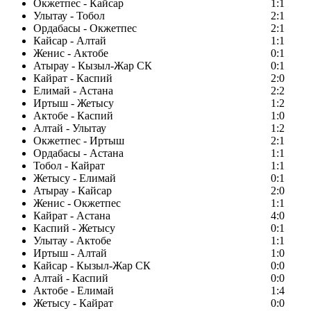
Окжетпес - Кайсар
1:1
Улытау - Тобол
2:1
Ордабасы - Окжетпес
2:1
Кайсар - Алтай
1:1
Женис - Актобе
0:1
Атырау - Кызыл-Жар СК
0:1
Кайрат - Каспий
2:0
Елимай - Астана
2:2
Иртыш - Жетысу
1:2
Актобе - Каспий
1:0
Алтай - Улытау
1:2
Окжетпес - Иртыш
2:1
Ордабасы - Астана
1:1
Тобол - Кайрат
1:1
Жетысу - Елимай
0:1
Атырау - Кайсар
2:0
Женис - Окжетпес
1:1
Кайрат - Астана
4:0
Каспий - Жетысу
0:1
Улытау - Актобе
1:1
Иртыш - Алтай
1:0
Кайсар - Кызыл-Жар СК
0:0
Алтай - Каспий
0:0
Актобе - Елимай
1:4
Жетысу - Кайрат
0:0