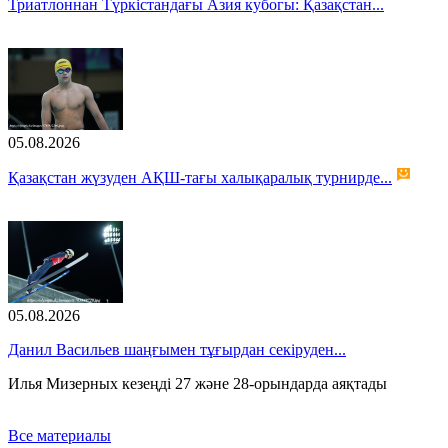
Триатлоннан Түркістандағы Азия кубогы: Қазақстан...
05.08.2026
Қазақстан жүзуден АҚШ-тағы халықаралық турнирде...
05.08.2026
Данил Васильев шаңғымен тұғырдан секіруден...
Илья Мизерных кезеңді 27 және 28-орындарда аяқтады
Все материалы