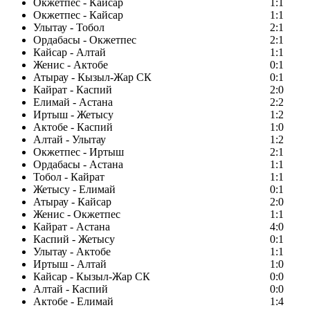
Окжетпес - Кайсар
1:1
Окжетпес - Кайсар
1:1
Улытау - Тобол
2:1
Ордабасы - Окжетпес
2:1
Кайсар - Алтай
1:1
Женис - Актобе
0:1
Атырау - Кызыл-Жар СК
0:1
Кайрат - Каспий
2:0
Елимай - Астана
2:2
Иртыш - Жетысу
1:2
Актобе - Каспий
1:0
Алтай - Улытау
1:2
Окжетпес - Иртыш
2:1
Ордабасы - Астана
1:1
Тобол - Кайрат
1:1
Жетысу - Елимай
0:1
Атырау - Кайсар
2:0
Женис - Окжетпес
1:1
Кайрат - Астана
4:0
Каспий - Жетысу
0:1
Улытау - Актобе
1:1
Иртыш - Алтай
1:0
Кайсар - Кызыл-Жар СК
0:0
Алтай - Каспий
0:0
Актобе - Елимай
1:4