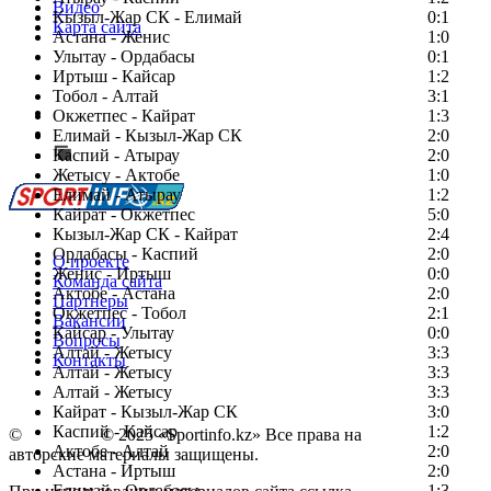
Видео
Кызыл-Жар СК - Елимай
0:1
Карта сайта
Астана - Женис
1:0
Улытау - Ордабасы
0:1
Иртыш - Кайсар
1:2
Тобол - Алтай
3:1
Есть идея?
Окжетпес - Кайрат
1:3
Сообщить о мероприятии
Елимай - Кызыл-Жар СК
2:0
Каспий - Атырау
Перейти на старый сайт
2:0
Жетысу - Актобе
1:0
Елимай - Атырау
1:2
Кайрат - Окжетпес
5:0
Кызыл-Жар СК - Кайрат
2:4
Ордабасы - Каспий
2:0
О проекте
Женис - Иртыш
0:0
Команда сайта
Актобе - Астана
2:0
Партнеры
Окжетпес - Тобол
2:1
Вакансии
Кайсар - Улытау
0:0
Вопросы
Алтай - Жетысу
3:3
Контакты
Алтай - Жетысу
3:3
Алтай - Жетысу
3:3
Кайрат - Кызыл-Жар СК
3:0
Каспий - Кайсар
1:2
©
Copyright
© 2025 «Sportinfo.kz» Все права на
Актобе - Алтай
2:0
авторские материалы защищены.
Астана - Иртыш
2:0
Елимай - Ордабасы
1:3