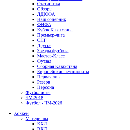
Статистика
Обзоры
ЛДЮФА
Наш соперник
ФИФА
Кубок Казахстана
Премьер-лига
СНГ
Другое
Звезды футбола
Мастер-Класс
Футзал
Сборная Казахстана
Европейские чемпионаты
Первая лига
Резерв
Персона
Футболисты
ЧМ-2018
Футбол - ЧМ-2026
Хоккей
Материалы
КХЛ
ВХЛ