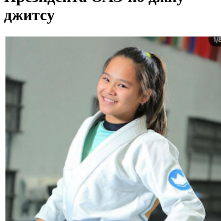
джитсу