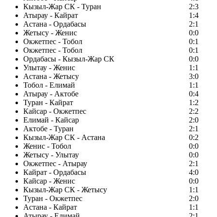
Кызыл-Жар СК - Туран
2:3
Атырау - Кайрат
1:4
Астана - Ордабасы
2:1
Жетысу - Женис
0:0
Окжетпес - Тобол
0:1
Окжетпес - Тобол
0:1
Ордабасы - Кызыл-Жар СК
0:0
Улытау - Женис
1:1
Астана - Жетысу
3:0
Тобол - Елимай
1:1
Атырау - Актобе
0:4
Туран - Кайрат
1:2
Кайсар - Окжетпес
2:2
Елимай - Кайсар
2:0
Актобе - Туран
2:1
Кызыл-Жар СК - Астана
0:2
Женис - Тобол
0:0
Жетысу - Улытау
0:0
Окжетпес - Атырау
2:1
Кайрат - Ордабасы
4:0
Кайсар - Женис
0:0
Кызыл-Жар СК - Жетысу
1:1
Туран - Окжетпес
2:0
Астана - Кайрат
1:1
Атырау - Елимай
2:1