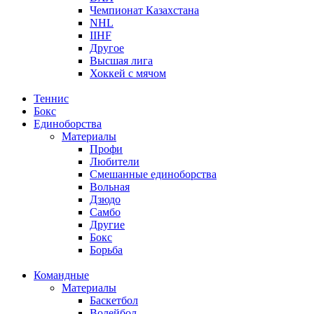
Чемпионат Казахстана
NHL
IIHF
Другое
Высшая лига
Хоккей с мячом
Теннис
Бокс
Единоборства
Материалы
Профи
Любители
Смешанные единоборства
Вольная
Дзюдо
Самбо
Другие
Бокс
Борьба
Командные
Материалы
Баскетбол
Волейбол