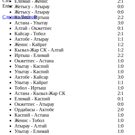
Ctrl
Елимай - Женис
2:1
Enter
Жетысу - Атырау
0:0
Жетысу - Атырау
0:0
Сделано Весной
Каспий - Иртыш
2:2
Астана - Улытау
3:0
Алтай - Окжетпес
0:1
Кайсар - Тобол
2:1
Актобе - Атырау
1:1
Женис - Кайрат
1:2
Кызыл-Жар СК - Алтай
1:2
Иртыш - Елимай
2:2
Окжетпес - Астана
1:0
Улытау - Каспий
1:0
Улытау - Каспий
1:0
Актобе - Кайсар
3:0
Улытау - Кайрат
1:1
Тобол - Иртыш
1:0
Астана - Кызыл-Жар СК
2:1
Елимай - Каспий
0:1
Окжетпес - Атырау
0:0
Ордабасы - Актобе
2:0
Каспий - Астана
1:0
Женис - Тобол
1:0
Атырау - Алтай
1:0
Улытау - Елимай
1:0