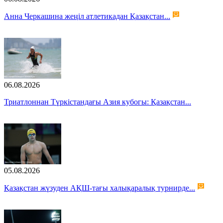
Анна Черкашина жеңіл атлетикадан Қазақстан...
06.08.2026
Триатлоннан Түркістандағы Азия кубогы: Қазақстан...
05.08.2026
Қазақстан жүзуден АҚШ-тағы халықаралық турнирде...