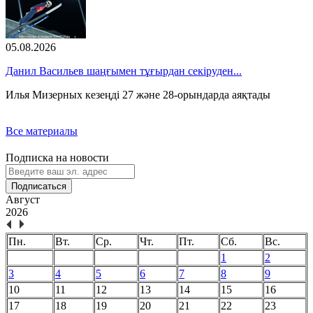
05.08.2026
Данил Васильев шаңғымен тұғырдан секіруден...
Илья Мизерных кезеңді 27 және 28-орындарда аяқтады
Все материалы
Подписка на новости
Подписаться
Август
2026
Пн.
Вт.
Ср.
Чт.
Пт.
Сб.
Вс.
1
2
3
4
5
6
7
8
9
10
11
12
13
14
15
16
17
18
19
20
21
22
23