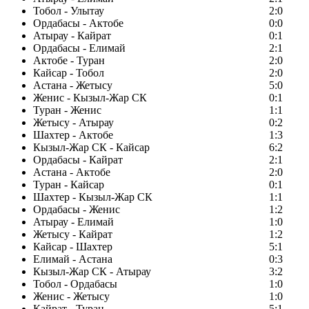
Тобол - Улытау
2:0
Ордабасы - Актобе
0:0
Атырау - Кайрат
0:1
Ордабасы - Елимай
2:1
Актобе - Туран
2:0
Кайсар - Тобол
2:0
Астана - Жетысу
5:0
Женис - Кызыл-Жар СК
0:1
Туран - Женис
1:1
Жетысу - Атырау
0:2
Шахтер - Актобе
1:3
Кызыл-Жар СК - Кайсар
6:2
Ордабасы - Кайрат
2:1
Астана - Актобе
2:0
Туран - Кайсар
0:1
Шахтер - Кызыл-Жар СК
1:1
Ордабасы - Женис
1:2
Атырау - Елимай
1:0
Жетысу - Кайрат
1:2
Кайсар - Шахтер
5:1
Елимай - Астана
0:3
Кызыл-Жар СК - Атырау
3:2
Тобол - Ордабасы
1:0
Женис - Жетысу
1:0
Кайрат - Туран
5:1