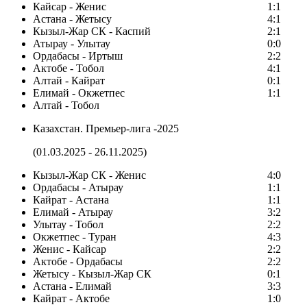
Кайсар - Женис
1:1
Астана - Жетысу
4:1
Кызыл-Жар СК - Каспий
2:1
Атырау - Улытау
0:0
Ордабасы - Иртыш
2:2
Актобе - Тобол
4:1
Алтай - Кайрат
0:1
Елимай - Окжетпес
1:1
Алтай - Тобол
Казахстан. Премьер-лига -2025
(01.03.2025 - 26.11.2025)
Кызыл-Жар СК - Женис
4:0
Ордабасы - Атырау
1:1
Кайрат - Астана
1:1
Елимай - Атырау
3:2
Улытау - Тобол
2:2
Окжетпес - Туран
4:3
Женис - Кайсар
2:2
Актобе - Ордабасы
2:2
Жетысу - Кызыл-Жар СК
0:1
Астана - Елимай
3:3
Кайрат - Актобе
1:0