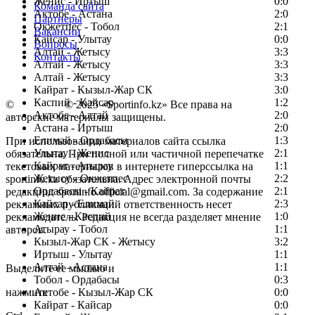
Женис - Иртыш
0:0
Команда сайта
Актобе - Астана
2:0
Партнеры
Окжетпес - Тобол
2:1
Вакансии
Кайсар - Улытау
0:0
Вопросы
Алтай - Жетысу
3:3
Контакты
Алтай - Жетысу
3:3
Алтай - Жетысу
3:3
Кайрат - Кызыл-Жар СК
3:0
Каспий - Кайсар
1:2
©
Copyright
© 2025 «Sportinfo.kz» Все права на
Актобе - Алтай
2:0
авторские материалы защищены.
Астана - Иртыш
2:0
Елимай - Ордабасы
1:3
При использовании материалов сайта ссылка
Улытау - Женис
2:1
обязательна. При полной или частичной перепечатке
Кайрат - Атырау
1:1
текстовых материалов в интернете гиперссылка на
Жетысу - Окжетпес
2:2
sportinfo.kz обязательна. Адрес электронной почты
Ордабасы - Кайрат
2:1
редакции: sportinfo.official@gmail.com. За содержание
Кайсар - Елимай
2:3
рекламных публикаций ответственность несет
Женис - Каспий
1:0
рекламодатель. Редакция не всегда разделяет мнение
Атырау - Тобол
1:1
авторов.
Кызыл-Жар СК - Жетысу
3:2
Заметили ошибку в тексте?
Иртыш - Улытау
1:1
Алтай - Астана
1:1
Выделите ее мышью и
Тобол - Ордабасы
0:3
нажмите
Актобе - Кызыл-Жар СК
0:0
Кайрат - Кайсар
0:0