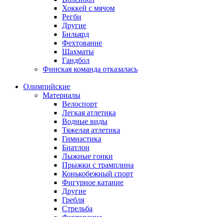
Хоккей с мячом
Регби
Другие
Бильярд
Фехтование
Шахматы
Гандбол
Финская команда отказалась
Олимпийские
Материалы
Велоспорт
Легкая атлетика
Водные виды
Тяжелая атлетика
Гимнастика
Биатлон
Лыжные гонки
Прыжки с трамплина
Конькобежный спорт
Фигурное катание
Другие
Гребля
Стрельба