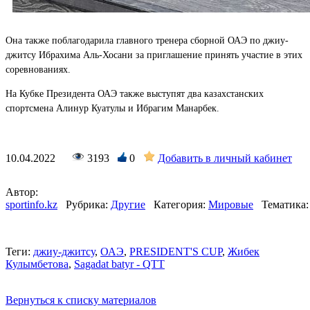
Она также поблагодарила главного тренера сборной ОАЭ по джиу-
джитсу Ибрахима Аль-Хосани за приглашение принять участие в этих
соревнованиях.
На Кубке Президента ОАЭ также выступят два казахстанских
спортсмена Алинур Куатулы и Ибрагим Манарбек.
10.04.2022
3193
0
Добавить в личный кабинет
Автор:
sportinfo.kz
Рубрика:
Другие
Категория:
Мировые
Тематика:
Теги:
джиу-джитсу
,
ОАЭ
,
PRESIDENT'S CUP
,
Жибек
Кулымбетова
,
Sagadat batyr - QTT
Вернуться к списку материалов