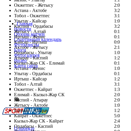
Окжетпес - Жетысу
2:0
Астана - Актобе
3:2
Тобол - Окжетпес
3:1
Улытау - Кайсар
1:0
Главная
Каспий - Ордабасы
3:2
Новости
Жетысу - Алтай
0:1
Обзоры матчей
Иртыш - Женис
0:1
Спортивный календарь
Кайсар - Иртыш
0:0
Футболисты
Актобе - Жетысу
2:1
Блоги
Ордабасы - Улытау
1:0
Фотогалерея
Атырау - Каспий
1:2
Видео
Кызыл-Жар СК - Елимай
0:1
Карта сайта
Астана - Женис
1:0
Улытау - Ордабасы
0:1
Иртыш - Кайсар
1:2
Тобол - Алтай
3:1
Есть идея?
Окжетпес - Кайрат
1:3
Сообщить о мероприятии
Елимай - Кызыл-Жар СК
2:0
Каспий - Атырау
Перейти на старый сайт
2:0
Жетысу - Актобе
1:0
Елимай - Атырау
1:2
Кайрат - Окжетпес
5:0
Кызыл-Жар СК - Кайрат
2:4
Ордабасы - Каспий
2:0
О проекте