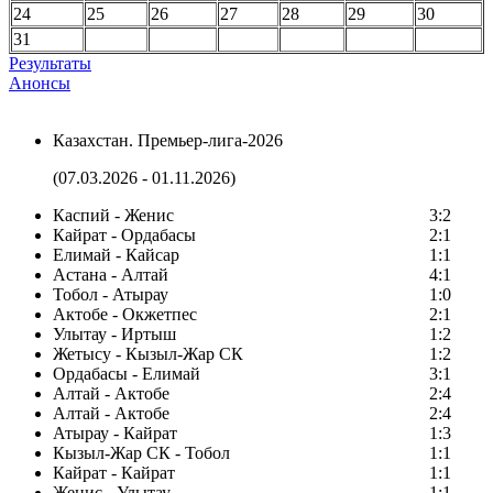
24
25
26
27
28
29
30
31
Результаты
Анонсы
Казахстан. Премьер-лига-2026
(07.03.2026 - 01.11.2026)
Каспий - Женис
3:2
Кайрат - Ордабасы
2:1
Елимай - Кайсар
1:1
Астана - Алтай
4:1
Тобол - Атырау
1:0
Актобе - Окжетпес
2:1
Улытау - Иртыш
1:2
Жетысу - Кызыл-Жар СК
1:2
Ордабасы - Елимай
3:1
Алтай - Актобе
2:4
Алтай - Актобе
2:4
Атырау - Кайрат
1:3
Кызыл-Жар СК - Тобол
1:1
Кайрат - Кайрат
1:1
Женис - Улытау
1:1