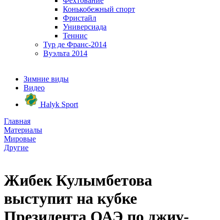
Фехтование
Конькобежный спорт
Фристайл
Универсиада
Теннис
Тур де Франс-2014
Вуэльта 2014
Зимние виды
Видео
Halyk Sport
Главная
Материалы
Мировые
Другие
Жибек Кулымбетова
выступит на кубке
Президента ОАЭ по ​​джиу-