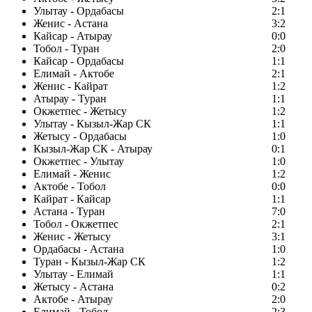
Улытау - Ордабасы
2:1
Женис - Астана
3:2
Кайсар - Атырау
0:0
Тобол - Туран
2:0
Кайсар - Ордабасы
1:1
Елимай - Актобе
2:1
Женис - Кайрат
1:2
Атырау - Туран
1:1
Окжетпес - Жетысу
1:2
Улытау - Кызыл-Жар СК
1:1
Жетысу - Ордабасы
1:0
Кызыл-Жар СК - Атырау
0:1
Окжетпес - Улытау
1:0
Елимай - Женис
1:2
Актобе - Тобол
0:0
Кайрат - Кайсар
1:1
Астана - Туран
7:0
Тобол - Окжетпес
2:1
Женис - Жетысу
3:1
Ордабасы - Астана
1:0
Туран - Кызыл-Жар СК
1:2
Улытау - Елимай
1:1
Жетысу - Астана
0:2
Актобе - Атырау
2:0
Елимай - Тобол
2:3