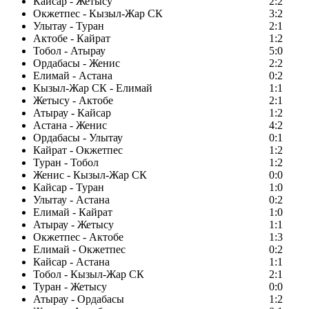
Кайсар - Жетысу
2:2
Окжетпес - Кызыл-Жар СК
3:2
Улытау - Туран
2:1
Актобе - Кайрат
1:2
Тобол - Атырау
5:0
Ордабасы - Женис
2:2
Елимай - Астана
0:2
Кызыл-Жар СК - Елимай
1:1
Жетысу - Актобе
2:1
Атырау - Кайсар
1:2
Астана - Женис
4:2
Ордабасы - Улытау
0:1
Кайрат - Окжетпес
1:2
Туран - Тобол
1:2
Женис - Кызыл-Жар СК
0:0
Кайсар - Туран
1:0
Улытау - Астана
0:2
Елимай - Кайрат
1:0
Атырау - Жетысу
1:1
Окжетпес - Актобе
1:3
Елимай - Окжетпес
0:2
Кайсар - Астана
1:1
Тобол - Кызыл-Жар СК
2:1
Туран - Жетысу
0:0
Атырау - Ордабасы
1:2