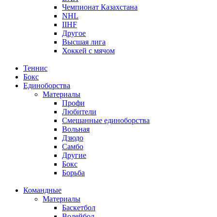
Чемпионат Казахстана
NHL
IIHF
Другое
Высшая лига
Хоккей с мячом
Теннис
Бокс
Единоборства
Материалы
Профи
Любители
Смешанные единоборства
Вольная
Дзюдо
Самбо
Другие
Бокс
Борьба
Командные
Материалы
Баскетбол
Волейбол