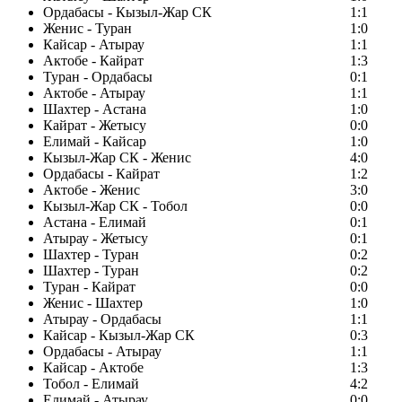
Ордабасы - Кызыл-Жар СК
1:1
Женис - Туран
1:0
Кайсар - Атырау
1:1
Актобе - Кайрат
1:3
Туран - Ордабасы
0:1
Актобе - Атырау
1:1
Шахтер - Астана
1:0
Кайрат - Жетысу
0:0
Елимай - Кайсар
1:0
Кызыл-Жар СК - Женис
4:0
Ордабасы - Кайрат
1:2
Актобе - Женис
3:0
Кызыл-Жар СК - Тобол
0:0
Астана - Елимай
0:1
Атырау - Жетысу
0:1
Шахтер - Туран
0:2
Шахтер - Туран
0:2
Туран - Кайрат
0:0
Женис - Шахтер
1:0
Атырау - Ордабасы
1:1
Кайсар - Кызыл-Жар СК
0:3
Ордабасы - Атырау
1:1
Кайсар - Актобе
1:3
Тобол - Елимай
4:2
Елимай - Атырау
0:0