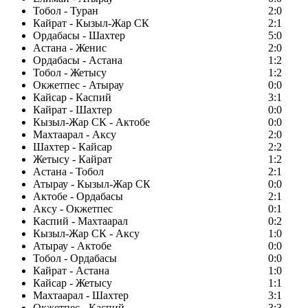
Тобол - Туран
2:0
Кайрат - Кызыл-Жар СК
2:1
Ордабасы - Шахтер
5:0
Астана - Женис
2:0
Ордабасы - Астана
1:2
Тобол - Жетысу
1:2
Окжетпес - Атырау
0:0
Кайсар - Каспий
3:1
Кайрат - Шахтер
0:0
Кызыл-Жар СК - Актобе
0:0
Махтаарал - Аксу
2:0
Шахтер - Кайсар
2:2
Жетысу - Кайрат
1:2
Астана - Тобол
2:1
Атырау - Кызыл-Жар СК
0:0
Актобе - Ордабасы
2:1
Аксу - Окжетпес
0:1
Каспий - Махтаарал
0:2
Кызыл-Жар СК - Аксу
1:0
Атырау - Актобе
0:0
Тобол - Ордабасы
0:0
Кайрат - Астана
1:0
Кайсар - Жетысу
1:1
Махтаарал - Шахтер
3:1
Окжетпес - Каспий
3:3