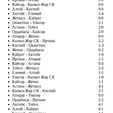
Кайсар - Кызыл-Жар СК
0:0
Алтай - Каспий
0:0
Актобе - Елимай
1:4
Жетысу - Кайрат
0:0
Окжетпес - Улытау
2:1
Астана - Тобол
2:0
Ордабасы - Кайсар
2:0
Атырау - Женис
0:0
Кызыл-Жар СК - Иртыш
2-2
Каспий - Окжетпес
1-3
Женис - Ордабасы
0-2
Кайрат - Актобе
1-0
Иртыш - Атырау
1-1
Кайсар - Астана
0-0
Тобол - Жетысу
2-2
Елимай - Алтай
1-1
Улытау - Кызыл-Жар СК
1-0
Кайсар - Женис
1:1
Астана - Жетысу
4:1
Кызыл-Жар СК - Каспий
2:1
Атырау - Улытау
0:0
Ордабасы - Иртыш
2:2
Актобе - Тобол
4:1
Алтай - Кайрат
0:1