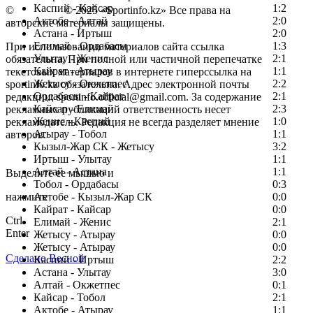
Каспий - Кайсар
1:2
©
Copyright
© 2025 «Sportinfo.kz» Все права на
Актобе - Алтай
2:0
авторские материалы защищены.
Астана - Иртыш
2:0
Елимай - Ордабасы
1:3
При использовании материалов сайта ссылка
Улытау - Женис
2:1
обязательна. При полной или частичной перепечатке
Кайрат - Атырау
1:1
текстовых материалов в интернете гиперссылка на
Жетысу - Окжетпес
2:2
sportinfo.kz обязательна. Адрес электронной почты
Ордабасы - Кайрат
2:1
редакции: sportinfo.official@gmail.com. За содержание
Кайсар - Елимай
2:3
рекламных публикаций ответственность несет
Женис - Каспий
1:0
рекламодатель. Редакция не всегда разделяет мнение
Атырау - Тобол
1:1
авторов.
Кызыл-Жар СК - Жетысу
3:2
Заметили ошибку в тексте?
Иртыш - Улытау
1:1
Алтай - Астана
1:1
Выделите ее мышью и
Тобол - Ордабасы
0:3
нажмите
Актобе - Кызыл-Жар СК
0:0
Кайрат - Кайсар
0:0
Ctrl
Елимай - Женис
2:1
Enter
Жетысу - Атырау
0:0
Жетысу - Атырау
0:0
Сделано Весной
Каспий - Иртыш
2:2
Астана - Улытау
3:0
Алтай - Окжетпес
0:1
Кайсар - Тобол
2:1
Актобе - Атырау
1:1