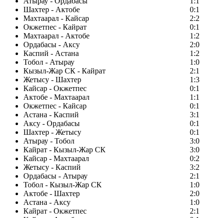
Атырау - Ордабасы
1:1
Шахтер - Актобе
0:1
Махтаарал - Кайсар
2:2
Окжетпес - Кайрат
0:1
Махтаарал - Актобе
1:2
Ордабасы - Аксу
2:0
Каспий - Астана
1:2
Тобол - Атырау
1:0
Кызыл-Жар СК - Кайрат
2:1
Жетысу - Шахтер
1:3
Кайсар - Окжетпес
0:1
Актобе - Махтаарал
1:1
Окжетпес - Кайсар
0:1
Астана - Каспий
3:1
Аксу - Ордабасы
0:1
Шахтер - Жетысу
0:1
Атырау - Тобол
3:0
Кайрат - Кызыл-Жар СК
3:0
Кайсар - Махтаарал
0:2
Жетысу - Каспий
3:2
Ордабасы - Атырау
2:1
Тобол - Кызыл-Жар СК
1:0
Актобе - Шахтер
2:0
Астана - Аксу
1:0
Кайрат - Окжетпес
2:1