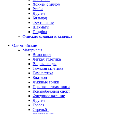
Хоккей с мячом
Регби
Другие
Бильярд
Фехтование
Шахматы
Гандбол
Финская команда отказалась
Олимпийские
Материалы
Велоспорт
Легкая атлетика
Водные виды
Тяжелая атлетика
Гимнастика
Биатлон
Лыжные гонки
Прыжки с трамплина
Конькобежный спорт
Фигурное катание
Другие
Гребля
Стрельба