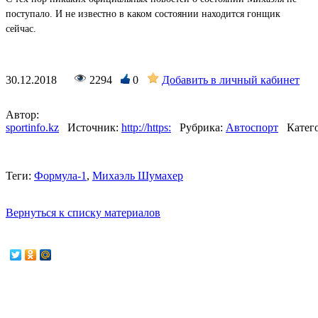
поступало. И не известно в каком состоянии находится гонщик
сейчас.
30.12.2018
2294
0
Добавить в личный кабинет
Автор:
sportinfo.kz
Источник:
http://https:
Рубрика:
Автоспорт
Катег
Теги:
Формула-1
,
Михаэль Шумахер
Вернуться к списку материалов