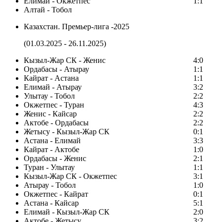
Елимай - Окжетпес
1:1
Алтай - Тобол
Казахстан. Премьер-лига -2025
(01.03.2025 - 26.11.2025)
Кызыл-Жар СК - Женис
4:0
Ордабасы - Атырау
1:1
Кайрат - Астана
1:1
Елимай - Атырау
3:2
Улытау - Тобол
2:2
Окжетпес - Туран
4:3
Женис - Кайсар
2:2
Актобе - Ордабасы
2:2
Жетысу - Кызыл-Жар СК
0:1
Астана - Елимай
3:3
Кайрат - Актобе
1:0
Ордабасы - Женис
2:1
Туран - Улытау
1:1
Кызыл-Жар СК - Окжетпес
3:1
Атырау - Тобол
1:0
Окжетпес - Кайрат
0:1
Астана - Кайсар
5:1
Елимай - Кызыл-Жар СК
2:0
Актобе - Жетысу
3:2