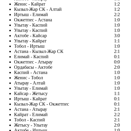
Женис - Кайрат
1:2
Кызыл-Жар СК - Алтай
1:2
Иртыш - Елимай
2:2
Окжетпес - Астана
1:0
Улытау - Каспий
1:0
Улытау - Каспий
1:0
Актобе - Кайсар
3:0
Улытау - Кайрат
1:1
Тобол - Иртыш
1:0
Астана - Кызыл-Жар СК
2:1
Елимай - Каспий
0:1
Окжетпес - Атырау
0:0
Ордабасы - Актобе
2:0
Каспий - Астана
1:0
Женис - Тобол
1:0
Атырау - Алтай
1:0
Улытау - Елимай
1:0
Кайсар - Жетысу
1:1
Иртыш - Кайрат
0:1
Кызыл-Жар СК - Окжетпес
0:1
Астана - Атырау
2:1
Кайрат - Елимай
2:2
Тобол - Каспий
2:1
Жетысу - Улытау
2:0
Актобе - Иртыш
1:0