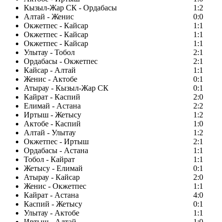
Кызыл-Жар СК - Ордабасы
1:2
Алтай - Женис
0:0
Окжетпес - Кайсар
1:1
Окжетпес - Кайсар
1:1
Окжетпес - Кайсар
1:1
Улытау - Тобол
2:1
Ордабасы - Окжетпес
2:1
Кайсар - Алтай
1:1
Женис - Актобе
0:1
Атырау - Кызыл-Жар СК
0:1
Кайрат - Каспий
2:0
Елимай - Астана
2:2
Иртыш - Жетысу
1:2
Актобе - Каспий
1:0
Алтай - Улытау
1:2
Окжетпес - Иртыш
2:1
Ордабасы - Астана
1:1
Тобол - Кайрат
1:1
Жетысу - Елимай
0:1
Атырау - Кайсар
2:0
Женис - Окжетпес
1:1
Кайрат - Астана
4:0
Каспий - Жетысу
0:1
Улытау - Актобе
1:1
Иртыш - Алтай
1:0