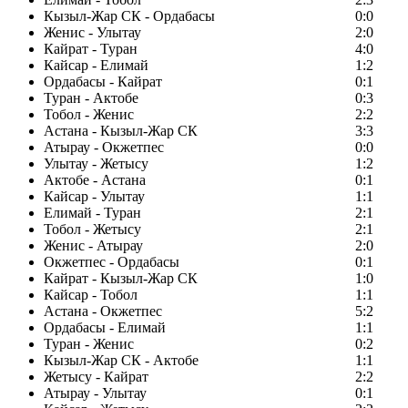
Кызыл-Жар СК - Ордабасы
0:0
Женис - Улытау
2:0
Кайрат - Туран
4:0
Кайсар - Елимай
1:2
Ордабасы - Кайрат
0:1
Туран - Актобе
0:3
Тобол - Женис
2:2
Астана - Кызыл-Жар СК
3:3
Атырау - Окжетпес
0:0
Улытау - Жетысу
1:2
Актобе - Астана
0:1
Кайсар - Улытау
1:1
Елимай - Туран
2:1
Тобол - Жетысу
2:1
Женис - Атырау
2:0
Окжетпес - Ордабасы
0:1
Кайрат - Кызыл-Жар СК
1:0
Кайсар - Тобол
1:1
Астана - Окжетпес
5:2
Ордабасы - Елимай
1:1
Туран - Женис
0:2
Кызыл-Жар СК - Актобе
1:1
Жетысу - Кайрат
2:2
Атырау - Улытау
0:1