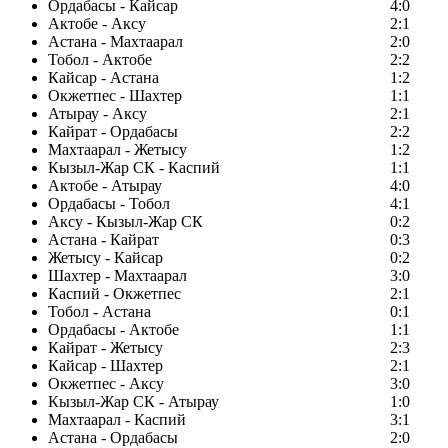
Ордабасы - Кайсар
4:0
Актобе - Аксу
2:1
Астана - Махтаарал
2:0
Тобол - Актобе
2:2
Кайсар - Астана
1:2
Окжетпес - Шахтер
1:1
Атырау - Аксу
2:1
Кайрат - Ордабасы
2:2
Махтаарал - Жетысу
1:2
Кызыл-Жар СК - Каспий
1:1
Актобе - Атырау
4:0
Ордабасы - Тобол
4:1
Аксу - Кызыл-Жар СК
0:2
Астана - Кайрат
0:3
Жетысу - Кайсар
0:2
Шахтер - Махтаарал
3:0
Каспий - Окжетпес
2:1
Тобол - Астана
0:1
Ордабасы - Актобе
1:1
Кайрат - Жетысу
2:3
Кайсар - Шахтер
2:1
Окжетпес - Аксу
3:0
Кызыл-Жар СК - Атырау
1:0
Махтаарал - Каспий
3:1
Астана - Ордабасы
2:0