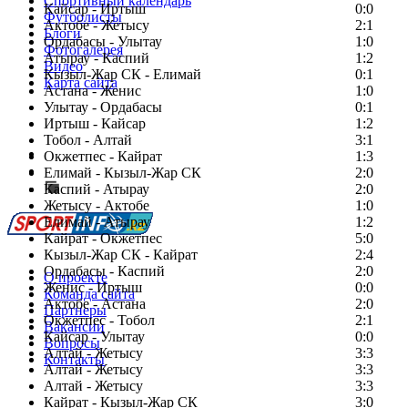
Спортивный календарь
Кайсар - Иртыш
0:0
Футболисты
Актобе - Жетысу
2:1
Блоги
Ордабасы - Улытау
1:0
Фотогалерея
Атырау - Каспий
1:2
Видео
Кызыл-Жар СК - Елимай
0:1
Карта сайта
Астана - Женис
1:0
Улытау - Ордабасы
0:1
Иртыш - Кайсар
1:2
Тобол - Алтай
3:1
Есть идея?
Окжетпес - Кайрат
1:3
Сообщить о мероприятии
Елимай - Кызыл-Жар СК
2:0
Каспий - Атырау
Перейти на старый сайт
2:0
Жетысу - Актобе
1:0
Елимай - Атырау
1:2
Кайрат - Окжетпес
5:0
Кызыл-Жар СК - Кайрат
2:4
Ордабасы - Каспий
2:0
О проекте
Женис - Иртыш
0:0
Команда сайта
Актобе - Астана
2:0
Партнеры
Окжетпес - Тобол
2:1
Вакансии
Кайсар - Улытау
0:0
Вопросы
Алтай - Жетысу
3:3
Контакты
Алтай - Жетысу
3:3
Алтай - Жетысу
3:3
Кайрат - Кызыл-Жар СК
3:0