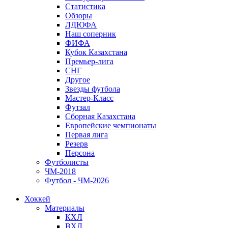
Статистика
Обзоры
ЛДЮФА
Наш соперник
ФИФА
Кубок Казахстана
Премьер-лига
СНГ
Другое
Звезды футбола
Мастер-Класс
Футзал
Сборная Казахстана
Европейские чемпионаты
Первая лига
Резерв
Персона
Футболисты
ЧМ-2018
Футбол - ЧМ-2026
Хоккей
Материалы
КХЛ
ВХЛ