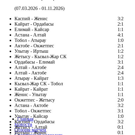
(07.03.2026 - 01.11.2026)
Каспий - Женис
3:2
Кайрат - Ордабасы
2:1
Елимай - Кайсар
1:1
Астана - Алтай
4:1
Тобол - Атырау
1:0
Актобе - Окжетпес
2:1
Улытау - Иртыш
1:2
Жетысу - Кызыл-Жар СК
1:2
Ордабасы - Елимай
3:1
Алтай - Актобе
2:4
Алтай - Актобе
2:4
Атырау - Кайрат
1:3
Кызыл-Жар СК - Тобол
1:1
Кайрат - Кайрат
1:1
Женис - Улытау
1:1
Окжетпес - Жетысу
2:0
Астана - Актобе
3:2
Тобол - Окжетпес
3:1
Улытау - Кайсар
1:0
Главная
Каспий - Ордабасы
3:2
Новости
Жетысу - Алтай
0:1
Обзоры матчей
Иртыш - Женис
0:1