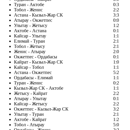
Туран - Актобе
0:3
Тобол - Женис
2:2
Астана - Кызыл-Жар СК
3:3
Атырау - Окжетпес
0:0
Улытау - Жетысу
1:2
Актобе - Астана
0:1
Кайсар - Улытау
1:1
Елимай - Туран
2:1
Тобол - Жетысу
2:1
Женис - Атырау
2:0
Окжетпес - Ордабасы
0:1
Кайрат - Кызыл-Жар СК
1:0
Кайсар - Тобол
1:1
Астана - Окжетпес
5:2
Ордабасы - Елимай
1:1
Туран - Женис
0:2
Кызыл-Жар СК - Актобе
1:1
Жетысу - Кайрат
2:2
Атырау - Улытау
0:1
Кайсар - Жетысу
2:2
Окжетпес - Кызыл-Жар СК
3:2
Улытау - Туран
2:1
Актобе - Кайрат
1:2
Тобол - Атырау
5:0
Ордабасы - Женис
2:2