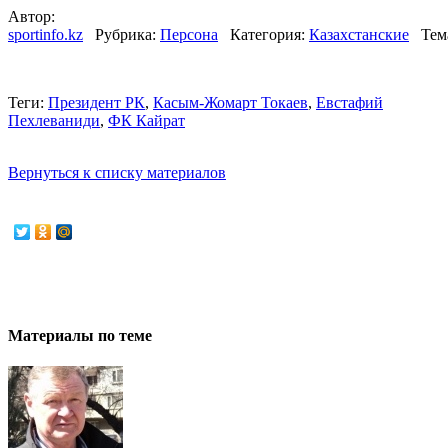
Автор:
sportinfo.kz
Рубрика:
Персона
Категория:
Казахстанские
Тем
Теги:
Президент РК
,
Касым-Жомарт Токаев
,
Евстафий
Пехлеваниди
,
ФК Кайрат
Вернуться к списку материалов
Материалы по теме