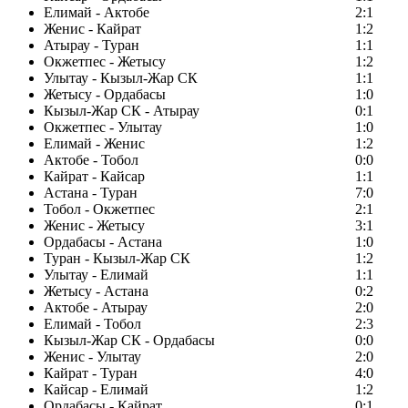
Елимай - Актобе
2:1
Женис - Кайрат
1:2
Атырау - Туран
1:1
Окжетпес - Жетысу
1:2
Улытау - Кызыл-Жар СК
1:1
Жетысу - Ордабасы
1:0
Кызыл-Жар СК - Атырау
0:1
Окжетпес - Улытау
1:0
Елимай - Женис
1:2
Актобе - Тобол
0:0
Кайрат - Кайсар
1:1
Астана - Туран
7:0
Тобол - Окжетпес
2:1
Женис - Жетысу
3:1
Ордабасы - Астана
1:0
Туран - Кызыл-Жар СК
1:2
Улытау - Елимай
1:1
Жетысу - Астана
0:2
Актобе - Атырау
2:0
Елимай - Тобол
2:3
Кызыл-Жар СК - Ордабасы
0:0
Женис - Улытау
2:0
Кайрат - Туран
4:0
Кайсар - Елимай
1:2
Ордабасы - Кайрат
0:1