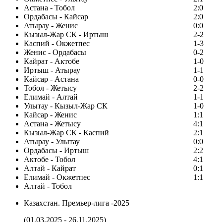
Астана - Тобол
2:0
Ордабасы - Кайсар
2:0
Атырау - Женис
0:0
Кызыл-Жар СК - Иртыш
2-2
Каспий - Окжетпес
1-3
Женис - Ордабасы
0-2
Кайрат - Актобе
1-0
Иртыш - Атырау
1-1
Кайсар - Астана
0-0
Тобол - Жетысу
2-2
Елимай - Алтай
1-1
Улытау - Кызыл-Жар СК
1-0
Кайсар - Женис
1:1
Астана - Жетысу
4:1
Кызыл-Жар СК - Каспий
2:1
Атырау - Улытау
0:0
Ордабасы - Иртыш
2:2
Актобе - Тобол
4:1
Алтай - Кайрат
0:1
Елимай - Окжетпес
1:1
Алтай - Тобол
Казахстан. Премьер-лига -2025
(01.03.2025 - 26.11.2025)