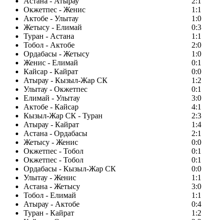
Астана - Атырау
2:1
Окжетпес - Женис
1:1
Актобе - Улытау
1:0
Жетысу - Елимай
0:3
Туран - Астана
1:1
Тобол - Актобе
2:0
Ордабасы - Жетысу
1:0
Женис - Елимай
0:1
Кайсар - Кайрат
0:0
Атырау - Кызыл-Жар СК
1:2
Улытау - Окжетпес
0:1
Елимай - Улытау
3:0
Актобе - Кайсар
4:1
Кызыл-Жар СК - Туран
2:3
Атырау - Кайрат
1:4
Астана - Ордабасы
2:1
Жетысу - Женис
0:0
Окжетпес - Тобол
0:1
Окжетпес - Тобол
0:1
Ордабасы - Кызыл-Жар СК
0:0
Улытау - Женис
1:1
Астана - Жетысу
3:0
Тобол - Елимай
1:1
Атырау - Актобе
0:4
Туран - Кайрат
1:2