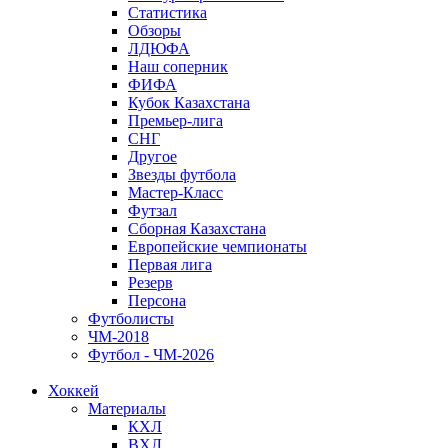
Статистика
Обзоры
ЛДЮФА
Наш соперник
ФИФА
Кубок Казахстана
Премьер-лига
СНГ
Другое
Звезды футбола
Мастер-Класс
Футзал
Сборная Казахстана
Европейские чемпионаты
Первая лига
Резерв
Персона
Футболисты
ЧМ-2018
Футбол - ЧМ-2026
Хоккей
Материалы
КХЛ
ВХЛ