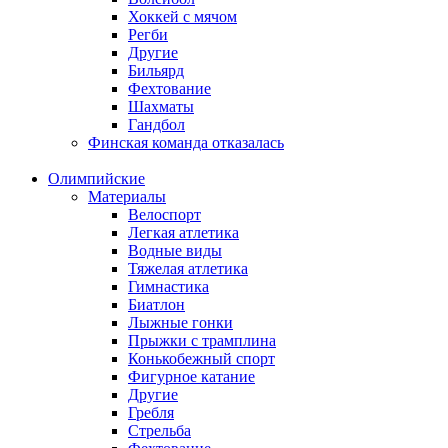
Хоккей с мячом
Регби
Другие
Бильярд
Фехтование
Шахматы
Гандбол
Финская команда отказалась
Олимпийские
Материалы
Велоспорт
Легкая атлетика
Водные виды
Тяжелая атлетика
Гимнастика
Биатлон
Лыжные гонки
Прыжки с трамплина
Конькобежный спорт
Фигурное катание
Другие
Гребля
Стрельба