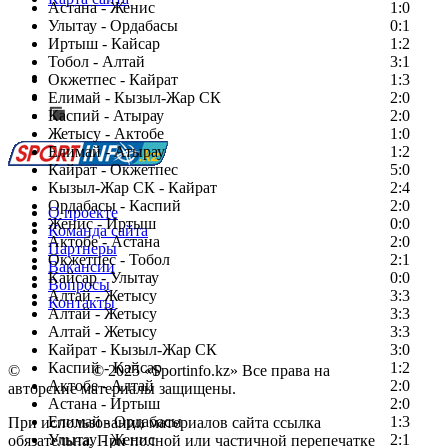
Астана - Женис
1:0
Улытау - Ордабасы
0:1
Иртыш - Кайсар
1:2
Тобол - Алтай
3:1
Есть идея?
Окжетпес - Кайрат
1:3
Сообщить о мероприятии
Елимай - Кызыл-Жар СК
2:0
Каспий - Атырау
Перейти на старый сайт
2:0
Жетысу - Актобе
1:0
Елимай - Атырау
1:2
Кайрат - Окжетпес
5:0
Кызыл-Жар СК - Кайрат
2:4
Ордабасы - Каспий
2:0
О проекте
Женис - Иртыш
0:0
Команда сайта
Актобе - Астана
2:0
Партнеры
Окжетпес - Тобол
2:1
Вакансии
Кайсар - Улытау
0:0
Вопросы
Алтай - Жетысу
3:3
Контакты
Алтай - Жетысу
3:3
Алтай - Жетысу
3:3
Кайрат - Кызыл-Жар СК
3:0
Каспий - Кайсар
1:2
©
Copyright
© 2025 «Sportinfo.kz» Все права на
Актобе - Алтай
2:0
авторские материалы защищены.
Астана - Иртыш
2:0
Елимай - Ордабасы
1:3
При использовании материалов сайта ссылка
Улытау - Женис
2:1
обязательна. При полной или частичной перепечатке