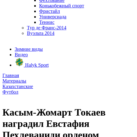
Фехтование
Конькобежный спорт
Фристайл
Универсиада
Теннис
Тур де Франс-2014
Вуэльта 2014
Зимние виды
Видео
Halyk Sport
Главная
Материалы
Казахстанские
Футбол
Касым-Жомарт Токаев
наградил Евстафия
Пехлеваниди орденом