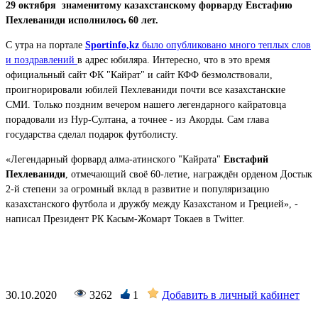
29 октября знаменитому казахстанскому форварду Евстафию
Пехлеваниди исполнилось 60 лет.
С утра на портале
Sportinfo,kz
было опубликовано много теплых слов
и поздравлений
в адрес юбиляра. Интересно, что в это время
официальный сайт ФК "Кайрат" и сайт КФФ безмолствовали,
проигнорировали юбилей Пехлеваниди почти все казахстанские
СМИ. Только поздним вечером нашего легендарного кайратовца
порадовали из Нур-Султана, а точнее - из Акорды. Сам глава
государства сделал подарок футболисту.
«Легендарный форвард алма-атинского "Кайрата"
Евстафий
Пехлеваниди
, отмечающий своё 60-летие, награждён орденом Достык
2-й степени за огромный вклад в развитие и популяризацию
казахстанского футбола и дружбу между Казахстаном и Грецией», -
написал Президент РК Касым-Жомарт Токаев в Twitter.
30.10.2020
3262
1
Добавить в личный кабинет