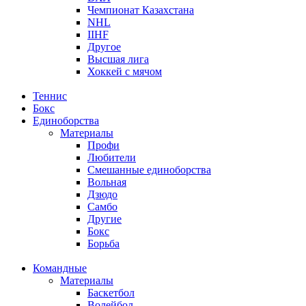
Чемпионат Казахстана
NHL
IIHF
Другое
Высшая лига
Хоккей с мячом
Теннис
Бокс
Единоборства
Материалы
Профи
Любители
Смешанные единоборства
Вольная
Дзюдо
Самбо
Другие
Бокс
Борьба
Командные
Материалы
Баскетбол
Волейбол