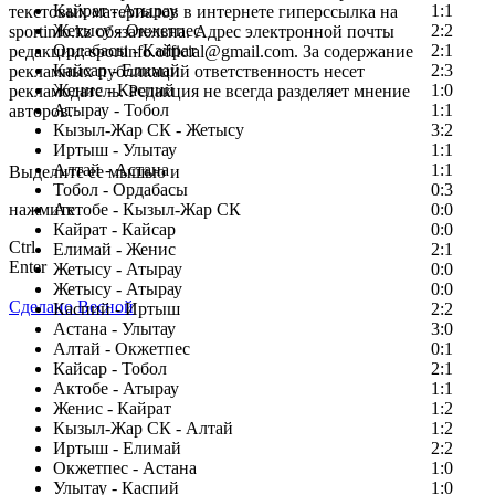
Кайрат - Атырау
1:1
текстовых материалов в интернете гиперссылка на
Жетысу - Окжетпес
2:2
sportinfo.kz обязательна. Адрес электронной почты
Ордабасы - Кайрат
2:1
редакции: sportinfo.official@gmail.com. За содержание
Кайсар - Елимай
2:3
рекламных публикаций ответственность несет
Женис - Каспий
1:0
рекламодатель. Редакция не всегда разделяет мнение
Атырау - Тобол
1:1
авторов.
Кызыл-Жар СК - Жетысу
3:2
Заметили ошибку в тексте?
Иртыш - Улытау
1:1
Алтай - Астана
1:1
Выделите ее мышью и
Тобол - Ордабасы
0:3
нажмите
Актобе - Кызыл-Жар СК
0:0
Кайрат - Кайсар
0:0
Ctrl
Елимай - Женис
2:1
Enter
Жетысу - Атырау
0:0
Жетысу - Атырау
0:0
Сделано Весной
Каспий - Иртыш
2:2
Астана - Улытау
3:0
Алтай - Окжетпес
0:1
Кайсар - Тобол
2:1
Актобе - Атырау
1:1
Женис - Кайрат
1:2
Кызыл-Жар СК - Алтай
1:2
Иртыш - Елимай
2:2
Окжетпес - Астана
1:0
Улытау - Каспий
1:0