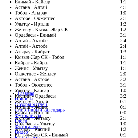
Елимай - Кайсар
1:1
Астана - Алтай
4:1
Тобол - Атырау
1:0
Актобе - Окжетпес
2:1
Улытау - Иртыш
1:2
Жетысу - Кызыл-Жар СК
1:2
Ордабасы - Елимай
3:1
Алтай - Актобе
2:4
Алтай - Актобе
2:4
Атырау - Кайрат
1:3
Кызыл-Жар СК - Тобол
1:1
Кайрат - Кайрат
1:1
Женис - Улытау
1:1
Окжетпес - Жетысу
2:0
Астана - Актобе
3:2
Тобол - Окжетпес
3:1
Улытау - Кайсар
1:0
Главная
Каспий - Ордабасы
3:2
Новости
Жетысу - Алтай
0:1
Обзоры матчей
Иртыш - Женис
0:1
Спортивный календарь
Кайсар - Иртыш
0:0
Футболисты
Актобе - Жетысу
2:1
Блоги
Ордабасы - Улытау
1:0
Фотогалерея
Атырау - Каспий
1:2
Видео
Кызыл-Жар СК - Елимай
0:1
Карта сайта