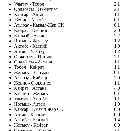
Улытау - Тобол
2:1
Ордабасы - Окжетпес
2:1
Кайсар - Алтай
1:1
Женис - Актобе
0:1
Атырау - Кызыл-Жар СК
0:1
Кайрат - Каспий
2:0
Елимай - Астана
2:2
Иртыш - Жетысу
1:2
Актобе - Каспий
1:0
Алтай - Улытау
1:2
Окжетпес - Иртыш
2:1
Ордабасы - Астана
1:1
Тобол - Кайрат
1:1
Жетысу - Елимай
0:1
Атырау - Кайсар
2:0
Женис - Окжетпес
1:1
Кайрат - Астана
4:0
Каспий - Жетысу
0:1
Улытау - Актобе
1:1
Иртыш - Алтай
1:0
Кайсар - Кызыл-Жар СК
0:0
Алтай - Каспий
0:0
Актобе - Елимай
1:4
Жетысу - Кайрат
0:0
Окжетпес - Улытау
2:1