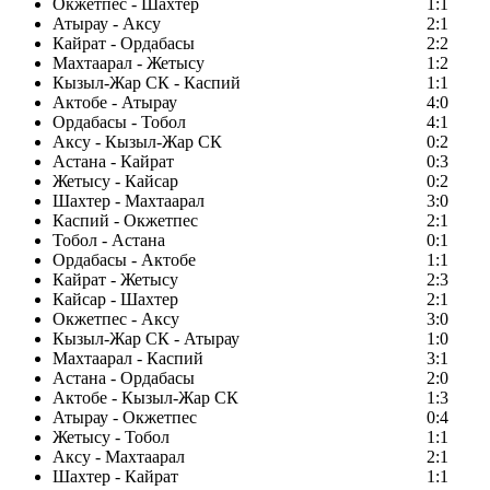
Окжетпес - Шахтер
1:1
Атырау - Аксу
2:1
Кайрат - Ордабасы
2:2
Махтаарал - Жетысу
1:2
Кызыл-Жар СК - Каспий
1:1
Актобе - Атырау
4:0
Ордабасы - Тобол
4:1
Аксу - Кызыл-Жар СК
0:2
Астана - Кайрат
0:3
Жетысу - Кайсар
0:2
Шахтер - Махтаарал
3:0
Каспий - Окжетпес
2:1
Тобол - Астана
0:1
Ордабасы - Актобе
1:1
Кайрат - Жетысу
2:3
Кайсар - Шахтер
2:1
Окжетпес - Аксу
3:0
Кызыл-Жар СК - Атырау
1:0
Махтаарал - Каспий
3:1
Астана - Ордабасы
2:0
Актобе - Кызыл-Жар СК
1:3
Атырау - Окжетпес
0:4
Жетысу - Тобол
1:1
Аксу - Махтаарал
2:1
Шахтер - Кайрат
1:1