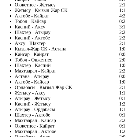
Окжетпес - Жетысу
2:1
Жетысу - Кызыл-Жар СК
1:1
Актобе - Кайрат
4:2
Тобол - Кайсар
0:2
Каспий - Аксу
3:1
Шахтер - Атырау
2:2
Каспий - Актобе
2:2
Аксу - Шахтер
2:1
Кызыл-Жар СК - Астана
1:0
Кайсар - Кайрат
0:0
Тобол - Окжетпес
2:0
Шахтер - Каспий
1:0
Махтаарал - Кайрат
2:2
Астана - Атырау
0:0
Актобе - Кайсар
1:0
Ордабасы - Кызыл-Жар СК
2:1
Жетысу - Аксу
1:1
Атырау - Жетысу
0:1
Каспий - Жетысу
1:2
Атырау - Ордабасы
1:1
Шахтер - Актобе
0:1
Махтаарал - Кайсар
2:2
Окжетпес - Кайрат
0:1
Махтаарал - Актобе
1:2
Ордабасы - Аксу
2:0