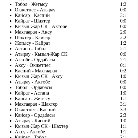
Тобол - Жетысу
1:2
Окжетпес - Атырау
0:0
Кайсар - Каспий
3:1
Кайрат - Шахтер
0:0
Кызыл-Жар СК - Актобе
0:0
Махтаарал - Аксу
2:0
Шахтер - Кайсар
2:2
Жетысу - Кайрат
1:2
Астана - Тобол
2:1
Атырау - Кызыл-Жар СК
0:0
Актобе - Ордабасы
2:1
Аксу - Окжетпес
0:1
Каспий - Махтаарал
0:2
Кызыл-Жар СК - Аксу
1:0
Атырау - Актобе
0:0
Тобол - Ордабасы
0:0
Кайрат - Астана
1:0
Кайсар - Жетысу
1:1
Махтаарал - Шахтер
3:1
Окжетпес - Каспий
3:3
Кайсар - Ордабасы
2:3
Атырау - Каспий
1:0
Кызыл-Жар СК - Шахтер
1:1
Аксу - Актобе
1:1
Кайрат - Тобол
2:1