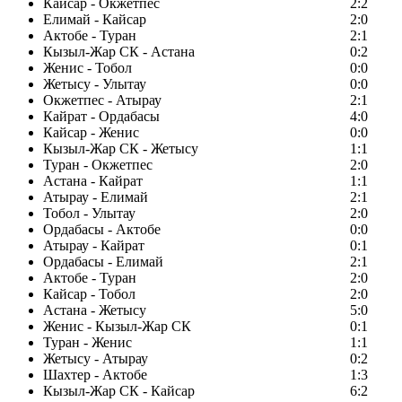
Кайсар - Окжетпес
2:2
Елимай - Кайсар
2:0
Актобе - Туран
2:1
Кызыл-Жар СК - Астана
0:2
Женис - Тобол
0:0
Жетысу - Улытау
0:0
Окжетпес - Атырау
2:1
Кайрат - Ордабасы
4:0
Кайсар - Женис
0:0
Кызыл-Жар СК - Жетысу
1:1
Туран - Окжетпес
2:0
Астана - Кайрат
1:1
Атырау - Елимай
2:1
Тобол - Улытау
2:0
Ордабасы - Актобе
0:0
Атырау - Кайрат
0:1
Ордабасы - Елимай
2:1
Актобе - Туран
2:0
Кайсар - Тобол
2:0
Астана - Жетысу
5:0
Женис - Кызыл-Жар СК
0:1
Туран - Женис
1:1
Жетысу - Атырау
0:2
Шахтер - Актобе
1:3
Кызыл-Жар СК - Кайсар
6:2