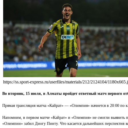
https://ss.sport-express.ru/userfiles/materials/212/2124104/1180x665.
Во вторник, 15 июля, в Алматы пройдет ответный матч первого от
Прямая трансляция матча «Кайрат» — «Олимпия» начнется в 20:00 по к
Напомним, в первом матче «Кайрат» и «Олимпия» не смогли выявить поб
«Олимпии» забил Диогу Пинту. Что касается дальнейших перспектив к