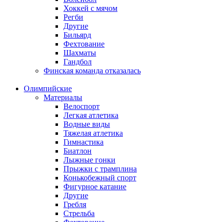
Хоккей с мячом
Регби
Другие
Бильярд
Фехтование
Шахматы
Гандбол
Финская команда отказалась
Олимпийские
Материалы
Велоспорт
Легкая атлетика
Водные виды
Тяжелая атлетика
Гимнастика
Биатлон
Лыжные гонки
Прыжки с трамплина
Конькобежный спорт
Фигурное катание
Другие
Гребля
Стрельба