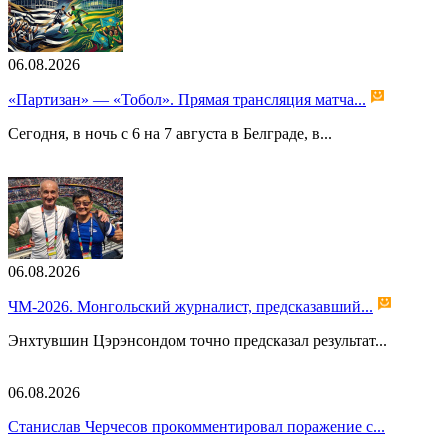
06.08.2026
«Партизан» — «Тобол». Прямая трансляция матча...
Сегодня, в ночь с 6 на 7 августа в Белграде, в...
06.08.2026
ЧМ-2026. Монгольский журналист, предсказавший...
Энхтувшин Цэрэнсондом точно предсказал результат...
06.08.2026
Станислав Черчесов прокомментировал поражение с...