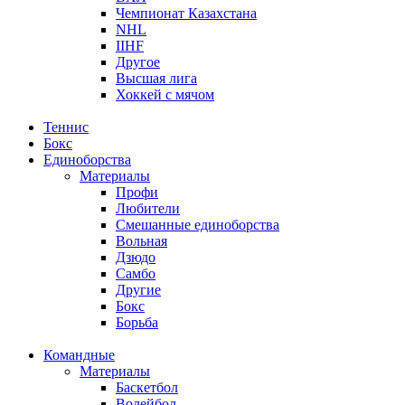
Чемпионат Казахстана
NHL
IIHF
Другое
Высшая лига
Хоккей с мячом
Теннис
Бокс
Единоборства
Материалы
Профи
Любители
Смешанные единоборства
Вольная
Дзюдо
Самбо
Другие
Бокс
Борьба
Командные
Материалы
Баскетбол
Волейбол