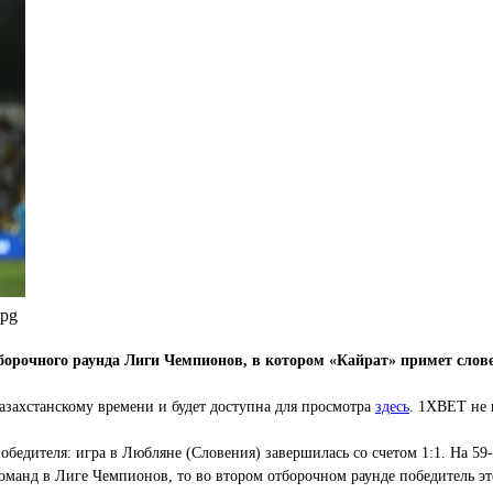
jpg
борочного раунда Лиги Чемпионов, в котором «Кайрат» примет слов
азахстанскому времени и будет доступна для просмотра
здесь
. 1XBET не 
едителя: игра в Любляне (Словения) завершилась со счетом 1:1. На 59-й
оманд в Лиге Чемпионов, то во втором отборочном раунде победитель э