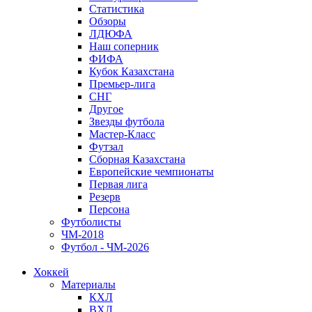
Статистика
Обзоры
ЛДЮФА
Наш соперник
ФИФА
Кубок Казахстана
Премьер-лига
СНГ
Другое
Звезды футбола
Мастер-Класс
Футзал
Сборная Казахстана
Европейские чемпионаты
Первая лига
Резерв
Персона
Футболисты
ЧМ-2018
Футбол - ЧМ-2026
Хоккей
Материалы
КХЛ
ВХЛ