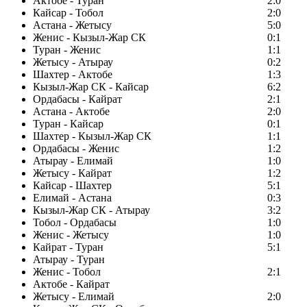
Актобе - Туран
2:0
Кайсар - Тобол
2:0
Астана - Жетысу
5:0
Женис - Кызыл-Жар СК
0:1
Туран - Женис
1:1
Жетысу - Атырау
0:2
Шахтер - Актобе
1:3
Кызыл-Жар СК - Кайсар
6:2
Ордабасы - Кайрат
2:1
Астана - Актобе
2:0
Туран - Кайсар
0:1
Шахтер - Кызыл-Жар СК
1:1
Ордабасы - Женис
1:2
Атырау - Елимай
1:0
Жетысу - Кайрат
1:2
Кайсар - Шахтер
5:1
Елимай - Астана
0:3
Кызыл-Жар СК - Атырау
3:2
Тобол - Ордабасы
1:0
Женис - Жетысу
1:0
Кайрат - Туран
5:1
Атырау - Туран
Женис - Тобол
2:1
Актобе - Кайрат
Жетысу - Елимай
2:0