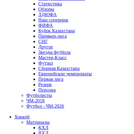
Статистика
Обзоры
ЛДЮФА
Наш соперник
ФИФА
Кубок Казахстана
Премьер-лига
СНГ
Другое
Звезды футбола
Мастер-Класс
Футзал
Сборная Казахстана
Европейские чемпионаты
Первая лига
Резерв
Персона
Футболисты
ЧМ-2018
Футбол - ЧМ-2026
Хоккей
Материалы
КХЛ
ВХЛ