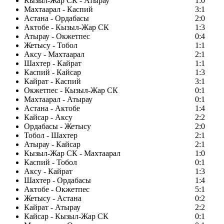
Кызыл-Жар СК - Атырау
1:0
Махтаарал - Каспий
3:1
Астана - Ордабасы
2:0
Актобе - Кызыл-Жар СК
1:3
Атырау - Окжетпес
0:4
Жетысу - Тобол
1:1
Аксу - Махтаарал
2:1
Шахтер - Кайрат
1:1
Каспий - Кайсар
1:3
Кайрат - Каспий
3:1
Окжетпес - Кызыл-Жар СК
0:1
Махтаарал - Атырау
0:1
Астана - Актобе
1:4
Кайсар - Аксу
2:2
Ордабасы - Жетысу
2:0
Тобол - Шахтер
2:1
Атырау - Кайсар
2:1
Кызыл-Жар СК - Махтаарал
1:0
Каспий - Тобол
0:1
Аксу - Кайрат
1:3
Шахтер - Ордабасы
1:4
Актобе - Окжетпес
5:1
Жетысу - Астана
0:2
Кайрат - Атырау
2:2
Кайсар - Кызыл-Жар СК
0:1