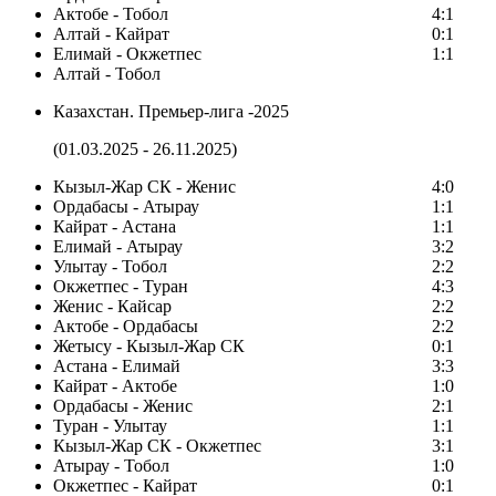
Актобе - Тобол
4:1
Алтай - Кайрат
0:1
Елимай - Окжетпес
1:1
Алтай - Тобол
Казахстан. Премьер-лига -2025
(01.03.2025 - 26.11.2025)
Кызыл-Жар СК - Женис
4:0
Ордабасы - Атырау
1:1
Кайрат - Астана
1:1
Елимай - Атырау
3:2
Улытау - Тобол
2:2
Окжетпес - Туран
4:3
Женис - Кайсар
2:2
Актобе - Ордабасы
2:2
Жетысу - Кызыл-Жар СК
0:1
Астана - Елимай
3:3
Кайрат - Актобе
1:0
Ордабасы - Женис
2:1
Туран - Улытау
1:1
Кызыл-Жар СК - Окжетпес
3:1
Атырау - Тобол
1:0
Окжетпес - Кайрат
0:1