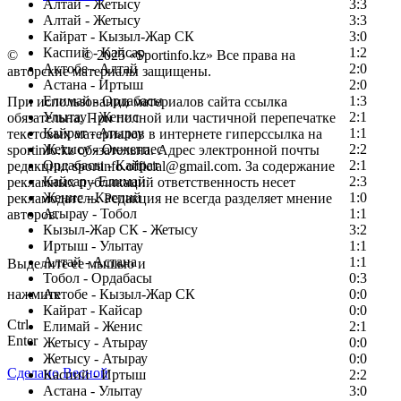
Алтай - Жетысу
3:3
Алтай - Жетысу
3:3
Кайрат - Кызыл-Жар СК
3:0
Каспий - Кайсар
1:2
©
Copyright
© 2025 «Sportinfo.kz» Все права на
Актобе - Алтай
2:0
авторские материалы защищены.
Астана - Иртыш
2:0
Елимай - Ордабасы
1:3
При использовании материалов сайта ссылка
Улытау - Женис
2:1
обязательна. При полной или частичной перепечатке
Кайрат - Атырау
1:1
текстовых материалов в интернете гиперссылка на
Жетысу - Окжетпес
2:2
sportinfo.kz обязательна. Адрес электронной почты
Ордабасы - Кайрат
2:1
редакции: sportinfo.official@gmail.com. За содержание
Кайсар - Елимай
2:3
рекламных публикаций ответственность несет
Женис - Каспий
1:0
рекламодатель. Редакция не всегда разделяет мнение
Атырау - Тобол
1:1
авторов.
Кызыл-Жар СК - Жетысу
3:2
Заметили ошибку в тексте?
Иртыш - Улытау
1:1
Алтай - Астана
1:1
Выделите ее мышью и
Тобол - Ордабасы
0:3
нажмите
Актобе - Кызыл-Жар СК
0:0
Кайрат - Кайсар
0:0
Ctrl
Елимай - Женис
2:1
Enter
Жетысу - Атырау
0:0
Жетысу - Атырау
0:0
Сделано Весной
Каспий - Иртыш
2:2
Астана - Улытау
3:0