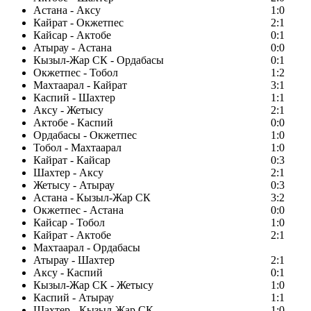
Астана - Аксу
1:0
Кайрат - Окжетпес
2:1
Кайсар - Актобе
0:1
Атырау - Астана
0:0
Кызыл-Жар СК - Ордабасы
0:1
Окжетпес - Тобол
1:2
Махтаарал - Кайрат
3:1
Каспий - Шахтер
1:1
Аксу - Жетысу
2:1
Актобе - Каспий
0:0
Ордабасы - Окжетпес
1:0
Тобол - Махтаарал
1:0
Кайрат - Кайсар
0:3
Шахтер - Аксу
2:1
Жетысу - Атырау
0:3
Астана - Кызыл-Жар СК
3:2
Окжетпес - Астана
0:0
Кайсар - Тобол
1:0
Кайрат - Актобе
2:1
Махтаарал - Ордабасы
Атырау - Шахтер
2:1
Аксу - Каспий
0:1
Кызыл-Жар СК - Жетысу
1:0
Каспий - Атырау
1:1
Шахтер - Кызыл-Жар СК
1:0