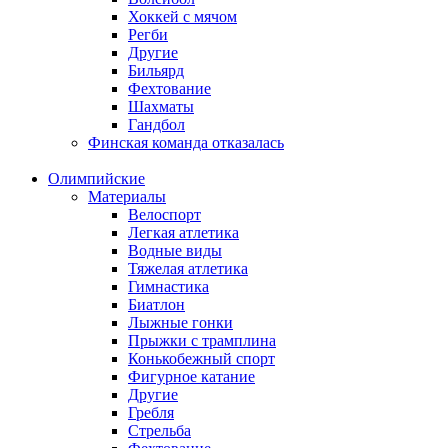
Хоккей с мячом
Регби
Другие
Бильярд
Фехтование
Шахматы
Гандбол
Финская команда отказалась
Олимпийские
Материалы
Велоспорт
Легкая атлетика
Водные виды
Тяжелая атлетика
Гимнастика
Биатлон
Лыжные гонки
Прыжки с трамплина
Конькобежный спорт
Фигурное катание
Другие
Гребля
Стрельба