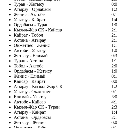
Туран - Жетысу
0:0
Атырау - Ордабасы
1:2
Женис - Актобе
0:1
Улытау - Кайрат
1:4
Ордабасы - Туран
1:0
Кызыл-Жар СК - Кайсар
2:1
Кайрат - Тобол
2:1
Астана - Атырау
2:1
Окжетпес - Женис
1:1
Актобе - Улытау
1:0
Жетысу - Елимай
0:3
Туран - Астана
1:1
Тобол - Актобе
2:0
Ордабасы - Жетысу
1:0
Женис - Елимай
0:1
Кайсар - Кайрат
0:0
Атырау - Кызыл-Жар СК
1:2
Улытау - Окжетпес
0:1
Елимай - Улытау
3:0
Актобе - Кайсар
4:1
Кызыл-Жар СК - Туран
2:3
Атырау - Кайрат
1:4
Астана - Ордабасы
2:1
Жетысу - Женис
0:0
Окжетпес - Тобол
0:1