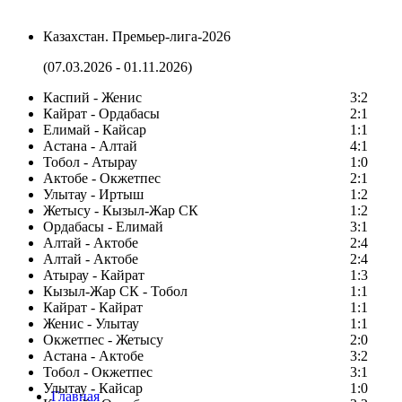
Казахстан. Премьер-лига-2026
(07.03.2026 - 01.11.2026)
Каспий - Женис
3:2
Кайрат - Ордабасы
2:1
Елимай - Кайсар
1:1
Астана - Алтай
4:1
Тобол - Атырау
1:0
Актобе - Окжетпес
2:1
Улытау - Иртыш
1:2
Жетысу - Кызыл-Жар СК
1:2
Ордабасы - Елимай
3:1
Алтай - Актобе
2:4
Алтай - Актобе
2:4
Атырау - Кайрат
1:3
Кызыл-Жар СК - Тобол
1:1
Кайрат - Кайрат
1:1
Женис - Улытау
1:1
Окжетпес - Жетысу
2:0
Астана - Актобе
3:2
Тобол - Окжетпес
3:1
Улытау - Кайсар
1:0
Главная