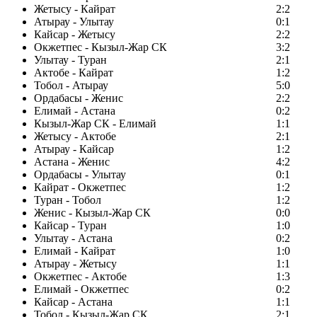
Жетысу - Кайрат
2:2
Атырау - Улытау
0:1
Кайсар - Жетысу
2:2
Окжетпес - Кызыл-Жар СК
3:2
Улытау - Туран
2:1
Актобе - Кайрат
1:2
Тобол - Атырау
5:0
Ордабасы - Женис
2:2
Елимай - Астана
0:2
Кызыл-Жар СК - Елимай
1:1
Жетысу - Актобе
2:1
Атырау - Кайсар
1:2
Астана - Женис
4:2
Ордабасы - Улытау
0:1
Кайрат - Окжетпес
1:2
Туран - Тобол
1:2
Женис - Кызыл-Жар СК
0:0
Кайсар - Туран
1:0
Улытау - Астана
0:2
Елимай - Кайрат
1:0
Атырау - Жетысу
1:1
Окжетпес - Актобе
1:3
Елимай - Окжетпес
0:2
Кайсар - Астана
1:1
Тобол - Кызыл-Жар СК
2:1