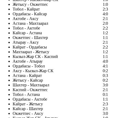
Жетысу - Окжетпес
1:0
Тобол - Кайрат
2:3
Ордабасы - Кайсар
4:0
Актобе - Аксу
2:1
Астана - Махтаарал
2:0
Тобол - Актобе
2:2
Кайсар - Астана
1:2
Окжетпес - Шахтер
1:1
Атырау - Аксу
2:1
Кайрат - Ордабасы
2:2
Махтаарал - Жетысу
1:2
Кызыл-Жар СК - Каспий
1:1
Актобе - Атырау
4:0
Ордабасы - Тобол
4:1
Аксу - Кызыл-Жар СК
0:2
Астана - Кайрат
0:3
Жетысу - Кайсар
0:2
Шахтер - Махтаарал
3:0
Каспий - Окжетпес
2:1
Тобол - Астана
0:1
Ордабасы - Актобе
1:1
Кайрат - Жетысу
2:3
Кайсар - Шахтер
2:1
Окжетпес - Аксу
3:0