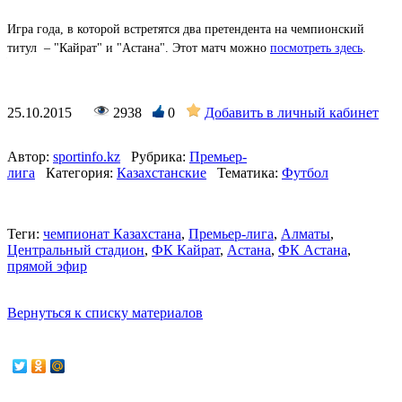
Игра года, в которой встретятся два претендента на чемпионский
титул – "Кайрат" и "Астана". Этот матч можно
посмотреть здесь
.
Подробнее:
http://vesti.kz/kazfutbol/211812/
Любое
использование
25.10.2015
2938
0
Добавить в личный кабинет
материалов
сайта
допускается
Автор:
sportinfo.kz
Рубрика:
Премьер-
только
лига
Категория:
Казахстанские
Тематика:
Футбол
при
наличии
активной
ссылки
Теги:
чемпионат Казахстана
,
Премьер-лига
,
Алматы
,
на
Центральный стадион
,
ФК Кайрат
,
Астана
,
ФК Астана
,
Vesti.kz
прямой эфир
Вернуться к списку материалов