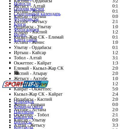
Каспий - Ордабасы
3:2
Новости
Жетысу - Алтай
0:1
Обзоры матчей
Иртыш - Женис
0:1
Спортивный календарь
Кайсар - Иртыш
0:0
Футболисты
Актобе - Жетысу
2:1
Блоги
Ордабасы - Улытау
1:0
Фотогалерея
Атырау - Каспий
1:2
Видео
Кызыл-Жар СК - Елимай
0:1
Карта сайта
Астана - Женис
1:0
Улытау - Ордабасы
0:1
Иртыш - Кайсар
1:2
Тобол - Алтай
3:1
Есть идея?
Окжетпес - Кайрат
1:3
Сообщить о мероприятии
Елимай - Кызыл-Жар СК
2:0
Каспий - Атырау
Перейти на старый сайт
2:0
Жетысу - Актобе
1:0
Елимай - Атырау
1:2
Кайрат - Окжетпес
5:0
Кызыл-Жар СК - Кайрат
2:4
Ордабасы - Каспий
2:0
О проекте
Женис - Иртыш
0:0
Команда сайта
Актобе - Астана
2:0
Партнеры
Окжетпес - Тобол
2:1
Вакансии
Кайсар - Улытау
0:0
Вопросы
Алтай - Жетысу
3:3
Контакты