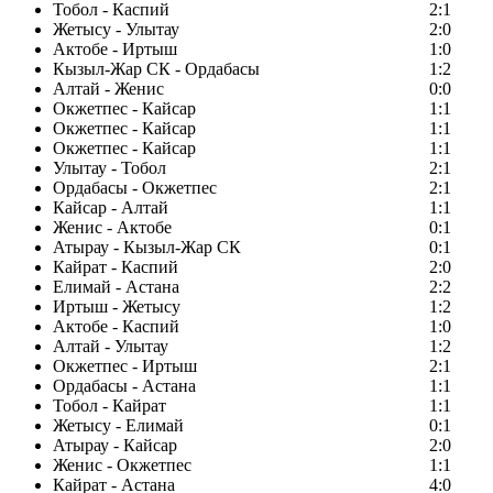
Тобол - Каспий
2:1
Жетысу - Улытау
2:0
Актобе - Иртыш
1:0
Кызыл-Жар СК - Ордабасы
1:2
Алтай - Женис
0:0
Окжетпес - Кайсар
1:1
Окжетпес - Кайсар
1:1
Окжетпес - Кайсар
1:1
Улытау - Тобол
2:1
Ордабасы - Окжетпес
2:1
Кайсар - Алтай
1:1
Женис - Актобе
0:1
Атырау - Кызыл-Жар СК
0:1
Кайрат - Каспий
2:0
Елимай - Астана
2:2
Иртыш - Жетысу
1:2
Актобе - Каспий
1:0
Алтай - Улытау
1:2
Окжетпес - Иртыш
2:1
Ордабасы - Астана
1:1
Тобол - Кайрат
1:1
Жетысу - Елимай
0:1
Атырау - Кайсар
2:0
Женис - Окжетпес
1:1
Кайрат - Астана
4:0