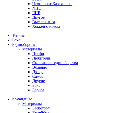
Чемпионат Казахстана
NHL
IIHF
Другое
Высшая лига
Хоккей с мячом
Теннис
Бокс
Единоборства
Материалы
Профи
Любители
Смешанные единоборства
Вольная
Дзюдо
Самбо
Другие
Бокс
Борьба
Командные
Материалы
Баскетбол
Волейбол