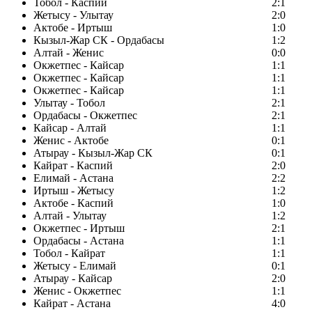
Тобол - Каспий
2:1
Жетысу - Улытау
2:0
Актобе - Иртыш
1:0
Кызыл-Жар СК - Ордабасы
1:2
Алтай - Женис
0:0
Окжетпес - Кайсар
1:1
Окжетпес - Кайсар
1:1
Окжетпес - Кайсар
1:1
Улытау - Тобол
2:1
Ордабасы - Окжетпес
2:1
Кайсар - Алтай
1:1
Женис - Актобе
0:1
Атырау - Кызыл-Жар СК
0:1
Кайрат - Каспий
2:0
Елимай - Астана
2:2
Иртыш - Жетысу
1:2
Актобе - Каспий
1:0
Алтай - Улытау
1:2
Окжетпес - Иртыш
2:1
Ордабасы - Астана
1:1
Тобол - Кайрат
1:1
Жетысу - Елимай
0:1
Атырау - Кайсар
2:0
Женис - Окжетпес
1:1
Кайрат - Астана
4:0