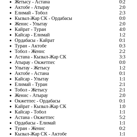
Жетысу - Астана
0:2
Актобе - Атырау
2:0
Елимай - Тобол
2:3
Кызыл-Жар СК - Ордабасы
0:0
Женис - Улытау
2:0
Кайрат - Туран
4:0
Кайсар - Елимай
1:2
Ордабасы - Кайрат
0:1
Туран - Актобе
0:3
Тобол - Женис
2:2
Астана - Кызыл-Жар СК
3:3
Атырау - Окжетпес
0:0
Улытау - Жетысу
1:2
Актобе - Астана
0:1
Кайсар - Улытау
1:1
Елимай - Туран
2:1
Тобол - Жетысу
2:1
Женис - Атырау
2:0
Окжетпес - Ордабасы
0:1
Кайрат - Кызыл-Жар СК
1:0
Кайсар - Тобол
1:1
Астана - Окжетпес
5:2
Ордабасы - Елимай
1:1
Туран - Женис
0:2
Кызыл-Жар СК - Актобе
1:1