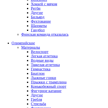
Хоккей с мячом
Регби
Другие
Бильярд
Фехтование
Шахматы
Гандбол
Финская команда отказалась
Олимпийские
Материалы
Велоспорт
Легкая атлетика
Водные виды
Тяжелая атлетика
Гимнастика
Биатлон
Лыжные гонки
Прыжки с трамплина
Конькобежный спорт
Фигурное катание
Другие
Гребля
Стрельба