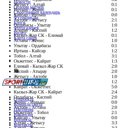
Новости
Жетысу - Алтай
0:1
Обзоры матчей
Иртыш - Женис
0:1
Спортивный календарь
Кайсар - Иртыш
0:0
Футболисты
Актобе - Жетысу
2:1
Блоги
Ордабасы - Улытау
1:0
Фотогалерея
Атырау - Каспий
1:2
Видео
Кызыл-Жар СК - Елимай
0:1
Карта сайта
Астана - Женис
1:0
Улытау - Ордабасы
0:1
Иртыш - Кайсар
1:2
Тобол - Алтай
3:1
Есть идея?
Окжетпес - Кайрат
1:3
Сообщить о мероприятии
Елимай - Кызыл-Жар СК
2:0
Каспий - Атырау
Перейти на старый сайт
2:0
Жетысу - Актобе
1:0
Елимай - Атырау
1:2
Кайрат - Окжетпес
5:0
Кызыл-Жар СК - Кайрат
2:4
Ордабасы - Каспий
2:0
О проекте
Женис - Иртыш
0:0
Команда сайта
Актобе - Астана
2:0
Партнеры
Окжетпес - Тобол
2:1
Вакансии
Кайсар - Улытау
0:0
Вопросы
Алтай - Жетысу
3:3
Контакты
Алтай - Жетысу
3:3