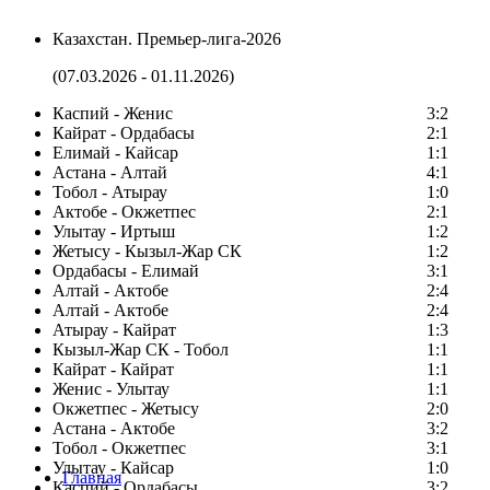
Казахстан. Премьер-лига-2026
(07.03.2026 - 01.11.2026)
Каспий - Женис
3:2
Кайрат - Ордабасы
2:1
Елимай - Кайсар
1:1
Астана - Алтай
4:1
Тобол - Атырау
1:0
Актобе - Окжетпес
2:1
Улытау - Иртыш
1:2
Жетысу - Кызыл-Жар СК
1:2
Ордабасы - Елимай
3:1
Алтай - Актобе
2:4
Алтай - Актобе
2:4
Атырау - Кайрат
1:3
Кызыл-Жар СК - Тобол
1:1
Кайрат - Кайрат
1:1
Женис - Улытау
1:1
Окжетпес - Жетысу
2:0
Астана - Актобе
3:2
Тобол - Окжетпес
3:1
Улытау - Кайсар
1:0
Главная
Каспий - Ордабасы
3:2