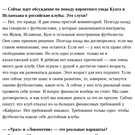
— Сейчас идет обсуждение по поводу вероятного ухода Куата и
Исламхана в российские клубы. Это слухи?
— Нет, это правда. Я дам очень простой комментарий. Полгода назад
мы говорили с футболистами, у которых заканчиваются контракты:
это Жуков, Исламхан, Куат и остальные иностранные футболисты.
Они сами приняли решение. Полгода назад мы договорились: если мы
станем чемпионами, они остаются. Если нет — у них есть право уйти
свободными агентами. Но есть одно условие: только не в
казахстанский клуб. К ребятам нет никаких претензий — они очень
много дали клубу. Они играли с душой и достигли такого возраста,
что пора им развиваться дальше. Этот возраст для них подошел. Если
они сейчас упустят шанс в своем развитии, то, наверное, останутся
такими футболистами, какие есть. А сейчас у них есть реальный шанс
проявить себя лучше. И вопрос финансов вообще не стоит. Мы сами
договорились, и как клуб мы никакие деньги за это не просим. Сейчас
пишут, что клуб отказал из-за больших финансовых требований у
«Кайрата». Нет требований никаких. Требование только одно: чтобы
футболисты нашли себе достойные клубы.
— «Урал» и «Локомотив» — это реальные варианты?