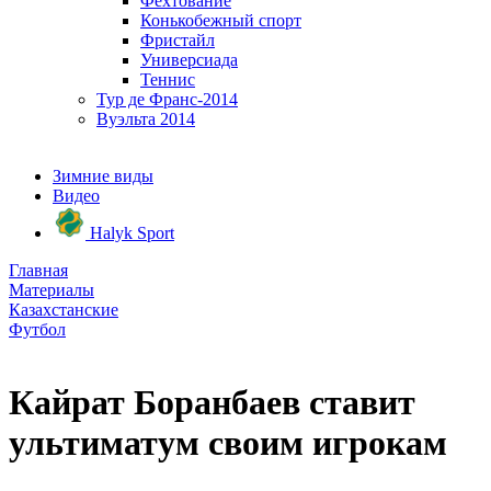
Фехтование
Конькобежный спорт
Фристайл
Универсиада
Теннис
Тур де Франс-2014
Вуэльта 2014
Зимние виды
Видео
Halyk Sport
Главная
Материалы
Казахстанские
Футбол
Кайрат Боранбаев ставит
ультиматум своим игрокам