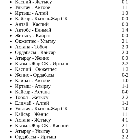
Каспий - Жетысу
0:1
Улытау - Актобе
1:1
Иртыш - Алтай
1:0
Кайсар - Кызыл-Жар СК
0:0
Алтай - Каспий
0:0
Актобе - Елимай
1:4
Жетысу - Кайрат
0:0
Окжетпес - Улытау
2:1
Астана - Тобол
2:0
Ордабасы - Кайсар
2:0
Атырау - Женис
0:0
Кызыл-Жар СК - Иртыш
2-2
Каспий - Окжетпес
1-3
Женис - Ордабасы
0-2
Кайрат - Актобе
1-0
Иртыш - Атырау
1-1
Кайсар - Астана
0-0
Тобол - Жетысу
2-2
Елимай - Алтай
1-1
Улытау - Кызыл-Жар СК
1-0
Кайсар - Женис
1:1
Астана - Жетысу
4:1
Кызыл-Жар СК - Каспий
2:1
Атырау - Улытау
0:0
Ордабасы - Иртыш
2:2