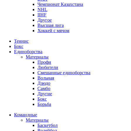
Чемпионат Казахстана
NHL
IIHF
Другое
Высшая лига
Хоккей с мячом
Теннис
Бокс
Единоборства
Материалы
Профи
Любители
Смешанные единоборства
Вольная
Дзюдо
Самбо
Другие
Бокс
Борьба
Командные
Материалы
Баскетбол
Волейбол