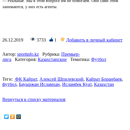
— Реальные. Мы в этом вопросе им не помогаем. Они сами этим
занимаются, у них есть агенты.
26.12.2019
3733
1
Добавить в личный кабинет
Автор:
sportinfo.kz
Рубрика:
Премьер-
лига
Категория:
Казахстанские
Тематика:
Футбол
Теги:
ФК Кайрат
,
Алексей Шпилевский
,
Кайрат Боранбаев
,
футбол
,
Бауыржан Исламхан
,
Исламбек Куат
,
Казахстан
Вернуться к списку материалов