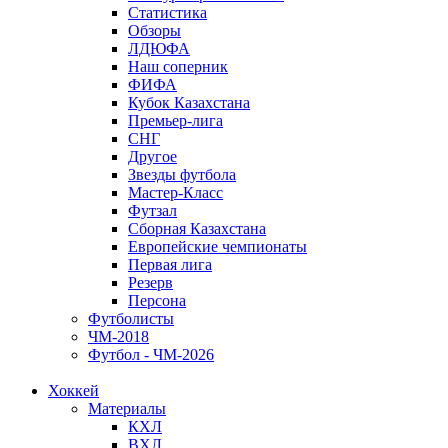
Статистика
Обзоры
ЛДЮФА
Наш соперник
ФИФА
Кубок Казахстана
Премьер-лига
СНГ
Другое
Звезды футбола
Мастер-Класс
Футзал
Сборная Казахстана
Европейские чемпионаты
Первая лига
Резерв
Персона
Футболисты
ЧМ-2018
Футбол - ЧМ-2026
Хоккей
Материалы
КХЛ
ВХЛ