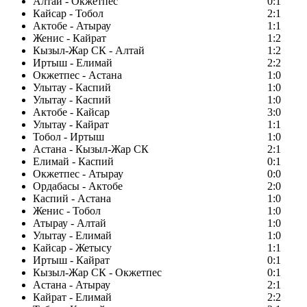
Алтай - Окжетпес
0:1
Кайсар - Тобол
2:1
Актобе - Атырау
1:1
Женис - Кайрат
1:2
Кызыл-Жар СК - Алтай
1:2
Иртыш - Елимай
2:2
Окжетпес - Астана
1:0
Улытау - Каспий
1:0
Улытау - Каспий
1:0
Актобе - Кайсар
3:0
Улытау - Кайрат
1:1
Тобол - Иртыш
1:0
Астана - Кызыл-Жар СК
2:1
Елимай - Каспий
0:1
Окжетпес - Атырау
0:0
Ордабасы - Актобе
2:0
Каспий - Астана
1:0
Женис - Тобол
1:0
Атырау - Алтай
1:0
Улытау - Елимай
1:0
Кайсар - Жетысу
1:1
Иртыш - Кайрат
0:1
Кызыл-Жар СК - Окжетпес
0:1
Астана - Атырау
2:1
Кайрат - Елимай
2:2