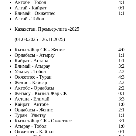
Актобе - Тобол
4:1
Алтай - Кайрат
0:1
Елимай - Окжетпес
1:1
Алтай - Тобол
Казахстан. Премьер-лига -2025
(01.03.2025 - 26.11.2025)
Кызыл-Жар СК - Женис
4:0
Ордабасы - Атырау
1:1
Кайрат - Астана
1:1
Елимай - Атырау
3:2
Улытау - Тобол
2:2
Окжетпес - Туран
4:3
Женис - Кайсар
2:2
Актобе - Ордабасы
2:2
Жетысу - Кызыл-Жар СК
0:1
Астана - Елимай
3:3
Кайрат - Актобе
1:0
Ордабасы - Женис
2:1
Туран - Улытау
1:1
Кызыл-Жар СК - Окжетпес
3:1
Атырау - Тобол
1:0
Окжетпес - Кайрат
0:1