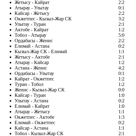
Жетысу - Кайрат
2:2
Атырау - Улытау
0:1
Кайсар - Жетысу
2:2
Окжетпес - Кызыл-Жар СК
3:2
Улытау - Туран
2:1
Актобе - Кайрат
1:2
Тобол - Атырау
5:0
Ордабасы - Женис
2:2
Елимай - Астана
0:2
Кызыл-Жар СК - Елимай
1:1
Жетысу - Актобе
2:1
Атырау - Кайсар
1:2
Астана - Женис
4:2
Ордабасы - Улытау
0:1
Кайрат - Окжетпес
1:2
Туран - Тобол
1:2
Женис - Кызыл-Жар СК
0:0
Кайсар - Туран
1:0
Улытау - Астана
0:2
Елимай - Кайрат
1:0
Атырау - Жетысу
1:1
Окжетпес - Актобе
1:3
Елимай - Окжетпес
0:2
Кайсар - Астана
1:1
Тобол - Кызыл-Жар СК
2:1