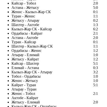
Кайсар - Тобол
2:0
Астана - Жетысу
5:0
Женис - Кызыл-Жар СК
0:1
Туран - Женис
1:1
Жетысу - Атырау
0:2
Шахтер - Актобе
1:3
Кызыл-Жар СК - Кайсар
6:2
Ордабасы - Кайрат
2:1
Астана - Актобе
2:0
Туран - Кайсар
0:1
Шахтер - Кызыл-Жар СК
1:1
Ордабасы - Женис
1:2
Атырау - Елимай
1:0
Жетысу - Кайрат
1:2
Кайсар - Шахтер
5:1
Елимай - Астана
0:3
Кызыл-Жар СК - Атырау
3:2
Тобол - Ордабасы
1:0
Женис - Жетысу
1:0
Кайрат - Туран
5:1
Атырау - Туран
Женис - Тобол
2:1
Актобе - Кайрат
Жетысу - Елимай
2:0
Кызыл-Жар СК - Ордабасы