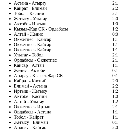
Астана - Атырау
2:1
Кайрат - Елимай
2:2
Тобол - Каспий
2:1
Жетысу - Улытау
2:0
Актобе - Иртыш
1:0
Кызыл-Жар СК - Ордабасы
1:2
Алтай - Женис
0:0
Окжетпес - Кайсар
1:1
Окжетпес - Кайсар
1:1
Окжетпес - Кайсар
1:1
Улытау - Тобол
2:1
Ордабасы - Окжетпес
2:1
Кайсар - Алтай
1:1
Женис - Актобе
0:1
Атырау - Кызыл-Жар СК
0:1
Кайрат - Каспий
2:0
Елимай - Астана
2:2
Иртыш - Жетысу
1:2
Актобе - Каспий
1:0
Алтай - Улытау
1:2
Окжетпес - Иртыш
2:1
Ордабасы - Астана
1:1
Тобол - Кайрат
1:1
Жетысу - Елимай
0:1
Атырау - Кайсар
2:0