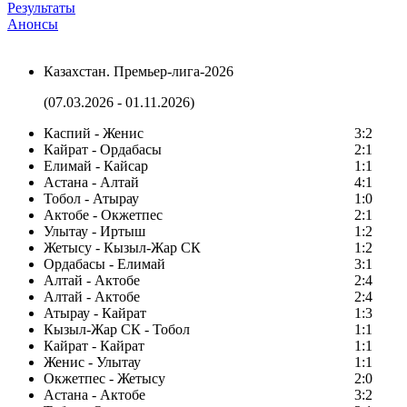
Результаты
Анонсы
Казахстан. Премьер-лига-2026
(07.03.2026 - 01.11.2026)
Каспий - Женис
3:2
Кайрат - Ордабасы
2:1
Елимай - Кайсар
1:1
Астана - Алтай
4:1
Тобол - Атырау
1:0
Актобе - Окжетпес
2:1
Улытау - Иртыш
1:2
Жетысу - Кызыл-Жар СК
1:2
Ордабасы - Елимай
3:1
Алтай - Актобе
2:4
Алтай - Актобе
2:4
Атырау - Кайрат
1:3
Кызыл-Жар СК - Тобол
1:1
Кайрат - Кайрат
1:1
Женис - Улытау
1:1
Окжетпес - Жетысу
2:0
Астана - Актобе
3:2