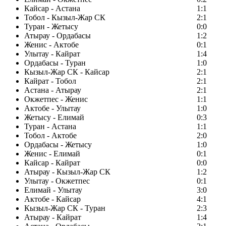
Кайсар - Астана
1:1
Тобол - Кызыл-Жар СК
2:1
Туран - Жетысу
0:0
Атырау - Ордабасы
1:2
Женис - Актобе
0:1
Улытау - Кайрат
1:4
Ордабасы - Туран
1:0
Кызыл-Жар СК - Кайсар
2:1
Кайрат - Тобол
2:1
Астана - Атырау
2:1
Окжетпес - Женис
1:1
Актобе - Улытау
1:0
Жетысу - Елимай
0:3
Туран - Астана
1:1
Тобол - Актобе
2:0
Ордабасы - Жетысу
1:0
Женис - Елимай
0:1
Кайсар - Кайрат
0:0
Атырау - Кызыл-Жар СК
1:2
Улытау - Окжетпес
0:1
Елимай - Улытау
3:0
Актобе - Кайсар
4:1
Кызыл-Жар СК - Туран
2:3
Атырау - Кайрат
1:4