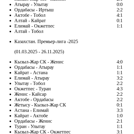
Атырау - Улытау
0:0
Ордабасы - Иртыш
2:2
Актобе - Тобол
4:1
Алтай - Кайрат
0:1
Елимай - Окжетпес
1:1
Алтай - Тобол
Казахстан. Премьер-лига -2025
(01.03.2025 - 26.11.2025)
Кызыл-Жар СК - Женис
4:0
Ордабасы - Атырау
1:1
Кайрат - Астана
1:1
Елимай - Атырау
3:2
Улытау - Тобол
2:2
Окжетпес - Туран
4:3
Женис - Кайсар
2:2
Актобе - Ордабасы
2:2
Жетысу - Кызыл-Жар СК
0:1
Астана - Елимай
3:3
Кайрат - Актобе
1:0
Ордабасы - Женис
2:1
Туран - Улытау
1:1
Кызыл-Жар СК - Окжетпес
3:1