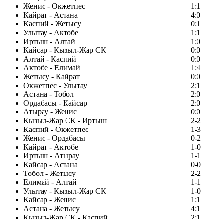
Женис - Окжетпес
1:1
Кайрат - Астана
4:0
Каспий - Жетысу
0:1
Улытау - Актобе
1:1
Иртыш - Алтай
1:0
Кайсар - Кызыл-Жар СК
0:0
Алтай - Каспий
0:0
Актобе - Елимай
1:4
Жетысу - Кайрат
0:0
Окжетпес - Улытау
2:1
Астана - Тобол
2:0
Ордабасы - Кайсар
2:0
Атырау - Женис
0:0
Кызыл-Жар СК - Иртыш
2-2
Каспий - Окжетпес
1-3
Женис - Ордабасы
0-2
Кайрат - Актобе
1-0
Иртыш - Атырау
1-1
Кайсар - Астана
0-0
Тобол - Жетысу
2-2
Елимай - Алтай
1-1
Улытау - Кызыл-Жар СК
1-0
Кайсар - Женис
1:1
Астана - Жетысу
4:1
Кызыл-Жар СК - Каспий
2:1