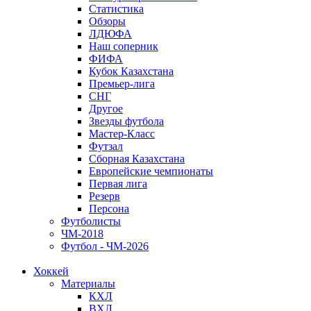
Статистика
Обзоры
ЛДЮФА
Наш соперник
ФИФА
Кубок Казахстана
Премьер-лига
СНГ
Другое
Звезды футбола
Мастер-Класс
Футзал
Сборная Казахстана
Европейские чемпионаты
Первая лига
Резерв
Персона
Футболисты
ЧМ-2018
Футбол - ЧМ-2026
Хоккей
Материалы
КХЛ
ВХЛ