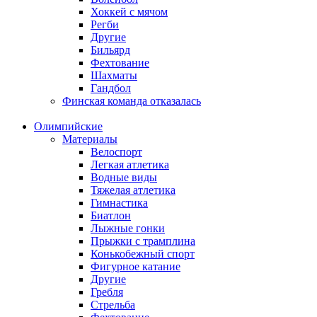
Хоккей с мячом
Регби
Другие
Бильярд
Фехтование
Шахматы
Гандбол
Финская команда отказалась
Олимпийские
Материалы
Велоспорт
Легкая атлетика
Водные виды
Тяжелая атлетика
Гимнастика
Биатлон
Лыжные гонки
Прыжки с трамплина
Конькобежный спорт
Фигурное катание
Другие
Гребля
Стрельба