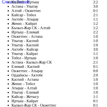
Сделано Весной
Каспий - Иртыш
2:2
Астана - Улытау
3:0
Алтай - Окжетпес
0:1
Кайсар - Тобол
2:1
Актобе - Атырау
1:1
Женис - Кайрат
1:2
Кызыл-Жар СК - Алтай
1:2
Иртыш - Елимай
2:2
Окжетпес - Астана
1:0
Улытау - Каспий
1:0
Улытау - Каспий
1:0
Актобе - Кайсар
3:0
Улытау - Кайрат
1:1
Тобол - Иртыш
1:0
Астана - Кызыл-Жар СК
2:1
Елимай - Каспий
0:1
Окжетпес - Атырау
0:0
Ордабасы - Актобе
2:0
Каспий - Астана
1:0
Женис - Тобол
1:0
Атырау - Алтай
1:0
Улытау - Елимай
1:0
Кайсар - Жетысу
1:1
Иртыш - Кайрат
0:1
Кызыл-Жар СК - Окжетпес
0:1