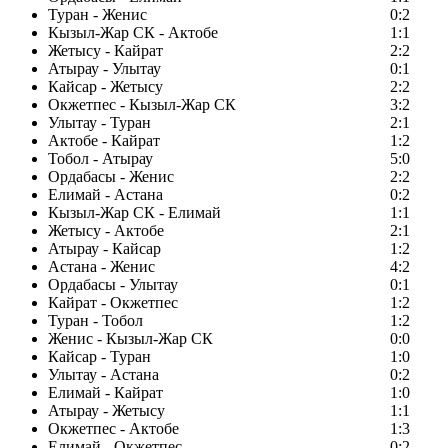
Туран - Женис
0:2
Кызыл-Жар СК - Актобе
1:1
Жетысу - Кайрат
2:2
Атырау - Улытау
0:1
Кайсар - Жетысу
2:2
Окжетпес - Кызыл-Жар СК
3:2
Улытау - Туран
2:1
Актобе - Кайрат
1:2
Тобол - Атырау
5:0
Ордабасы - Женис
2:2
Елимай - Астана
0:2
Кызыл-Жар СК - Елимай
1:1
Жетысу - Актобе
2:1
Атырау - Кайсар
1:2
Астана - Женис
4:2
Ордабасы - Улытау
0:1
Кайрат - Окжетпес
1:2
Туран - Тобол
1:2
Женис - Кызыл-Жар СК
0:0
Кайсар - Туран
1:0
Улытау - Астана
0:2
Елимай - Кайрат
1:0
Атырау - Жетысу
1:1
Окжетпес - Актобе
1:3
Елимай - Окжетпес
0:2