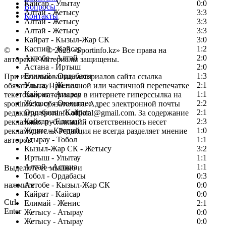
Кайсар - Улытау
0:0
Вопросы
Алтай - Жетысу
3:3
Контакты
Алтай - Жетысу
3:3
Алтай - Жетысу
3:3
Кайрат - Кызыл-Жар СК
3:0
Каспий - Кайсар
1:2
©
Copyright
© 2025 «Sportinfo.kz» Все права на
Актобе - Алтай
2:0
авторские материалы защищены.
Астана - Иртыш
2:0
Елимай - Ордабасы
1:3
При использовании материалов сайта ссылка
Улытау - Женис
2:1
обязательна. При полной или частичной перепечатке
Кайрат - Атырау
1:1
текстовых материалов в интернете гиперссылка на
Жетысу - Окжетпес
2:2
sportinfo.kz обязательна. Адрес электронной почты
Ордабасы - Кайрат
2:1
редакции: sportinfo.official@gmail.com. За содержание
Кайсар - Елимай
2:3
рекламных публикаций ответственность несет
Женис - Каспий
1:0
рекламодатель. Редакция не всегда разделяет мнение
Атырау - Тобол
1:1
авторов.
Кызыл-Жар СК - Жетысу
3:2
Заметили ошибку в тексте?
Иртыш - Улытау
1:1
Алтай - Астана
1:1
Выделите ее мышью и
Тобол - Ордабасы
0:3
нажмите
Актобе - Кызыл-Жар СК
0:0
Кайрат - Кайсар
0:0
Ctrl
Елимай - Женис
2:1
Enter
Жетысу - Атырау
0:0
Жетысу - Атырау
0:0