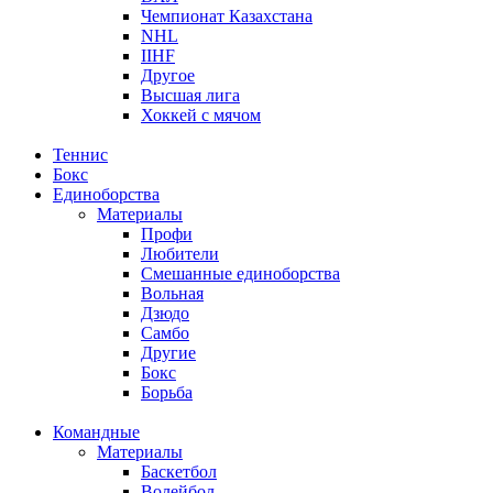
Чемпионат Казахстана
NHL
IIHF
Другое
Высшая лига
Хоккей с мячом
Теннис
Бокс
Единоборства
Материалы
Профи
Любители
Смешанные единоборства
Вольная
Дзюдо
Самбо
Другие
Бокс
Борьба
Командные
Материалы
Баскетбол
Волейбол