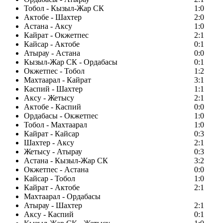
Тобол - Кызыл-Жар СК
1:0
Актобе - Шахтер
2:0
Астана - Аксу
1:0
Кайрат - Окжетпес
2:1
Кайсар - Актобе
0:1
Атырау - Астана
0:0
Кызыл-Жар СК - Ордабасы
0:1
Окжетпес - Тобол
1:2
Махтаарал - Кайрат
3:1
Каспий - Шахтер
1:1
Аксу - Жетысу
2:1
Актобе - Каспий
0:0
Ордабасы - Окжетпес
1:0
Тобол - Махтаарал
1:0
Кайрат - Кайсар
0:3
Шахтер - Аксу
2:1
Жетысу - Атырау
0:3
Астана - Кызыл-Жар СК
3:2
Окжетпес - Астана
0:0
Кайсар - Тобол
1:0
Кайрат - Актобе
2:1
Махтаарал - Ордабасы
Атырау - Шахтер
2:1
Аксу - Каспий
0:1