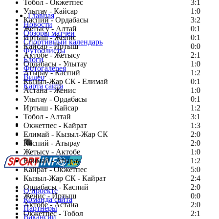
Тобол - Окжетпес
3:1
Улытау - Кайсар
1:0
Главная
Каспий - Ордабасы
3:2
Новости
Жетысу - Алтай
0:1
Обзоры матчей
Иртыш - Женис
0:1
Спортивный календарь
Кайсар - Иртыш
0:0
Футболисты
Актобе - Жетысу
2:1
Блоги
Ордабасы - Улытау
1:0
Фотогалерея
Атырау - Каспий
1:2
Видео
Кызыл-Жар СК - Елимай
0:1
Карта сайта
Астана - Женис
1:0
Улытау - Ордабасы
0:1
Иртыш - Кайсар
1:2
Тобол - Алтай
3:1
Есть идея?
Окжетпес - Кайрат
1:3
Сообщить о мероприятии
Елимай - Кызыл-Жар СК
2:0
Каспий - Атырау
Перейти на старый сайт
2:0
Жетысу - Актобе
1:0
Елимай - Атырау
1:2
Кайрат - Окжетпес
5:0
Кызыл-Жар СК - Кайрат
2:4
Ордабасы - Каспий
2:0
О проекте
Женис - Иртыш
0:0
Команда сайта
Актобе - Астана
2:0
Партнеры
Окжетпес - Тобол
2:1
Вакансии