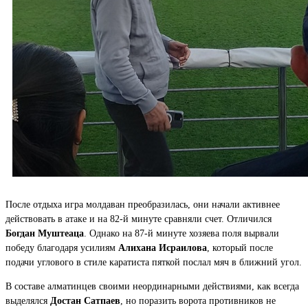
После отдыха игра молдаван преобразилась, они начали активнее
действовать в атаке и на 82-й минуте сравняли счет. Отличился
Богдан Муштеаца
. Однако на 87-й минуте хозяева поля вырвали
победу благодаря усилиям
Алихана Исраилова
, который после
подачи углового в стиле каратиста пяткой послал мяч в ближний угол.
В составе алматинцев своими неординарными действиями, как всегда
выделялся
Достан Сатпаев
, но поразить ворота противников не