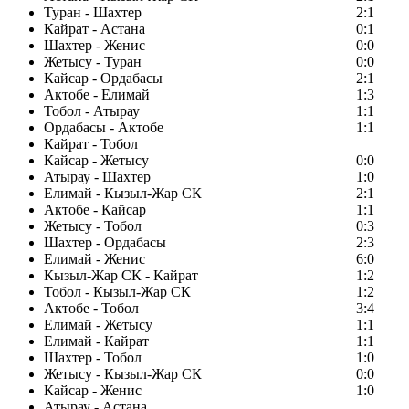
Туран - Шахтер
2:1
Кайрат - Астана
0:1
Шахтер - Женис
0:0
Жетысу - Туран
0:0
Кайсар - Ордабасы
2:1
Актобе - Елимай
1:3
Тобол - Атырау
1:1
Ордабасы - Актобе
1:1
Кайрат - Тобол
Кайсар - Жетысу
0:0
Атырау - Шахтер
1:0
Елимай - Кызыл-Жар СК
2:1
Актобе - Кайсар
1:1
Жетысу - Тобол
0:3
Шахтер - Ордабасы
2:3
Елимай - Женис
6:0
Кызыл-Жар СК - Кайрат
1:2
Тобол - Кызыл-Жар СК
1:2
Актобе - Тобол
3:4
Елимай - Жетысу
1:1
Елимай - Кайрат
1:1
Шахтер - Тобол
1:0
Жетысу - Кызыл-Жар СК
0:0
Кайсар - Женис
1:0
Атырау - Астана