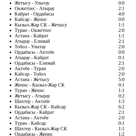
Жетысу - Улытау
0:0
Окжетпес - Атырау
2:1
Кайрат - Ордабасы
4:0
Кайсар - Женис
0:0
Кызыл-Жар СК - Жетысу
1:1
Туран - Окжетпес
2:0
Астана - Кайрат
1:1
Атырау - Елимай
2:1
Тобол - Улытау
2:0
Ордабасы - Актобе
0:0
Атырау - Кайрат
0:1
Ордабасы - Елимай
2:1
Актобе - Туран
2:0
Кайсар - Тобол
2:0
Астана - Жетысу
5:0
Женис - Кызыл-Жар СК
0:1
Туран - Женис
1:1
Жетысу - Атырау
0:2
Шахтер - Актобе
1:3
Кызыл-Жар СК - Кайсар
6:2
Ордабасы - Кайрат
2:1
Астана - Актобе
2:0
Туран - Кайсар
0:1
Шахтер - Кызыл-Жар СК
1:1
Ордабасы - Женис
1:2