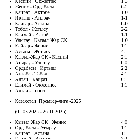
Каспий - Окжетпес
1-3
Женис - Ордабасы
0-2
Кайрат - Актобе
1-0
Иртыш - Атырау
1-1
Кайсар - Астана
0-0
Тобол - Жетысу
2-2
Елимай - Алтай
1-1
Улытау - Кызыл-Жар СК
1-0
Кайсар - Женис
1:1
Астана - Жетысу
4:1
Кызыл-Жар СК - Каспий
2:1
Атырау - Улытау
0:0
Ордабасы - Иртыш
2:2
Актобе - Тобол
4:1
Алтай - Кайрат
0:1
Елимай - Окжетпес
1:1
Алтай - Тобол
Казахстан. Премьер-лига -2025
(01.03.2025 - 26.11.2025)
Кызыл-Жар СК - Женис
4:0
Ордабасы - Атырау
1:1
Кайрат - Астана
1:1
Елимай - Атырау
3:2