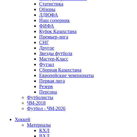
Статистика
Обзоры
ЛДЮФА
Наш соперник
ФИФА
Кубок Казахстана
Премьер-лига
СНГ
Другое
Звезды футбола
Мастер-Класс
Футзал
Сборная Казахстана
Европейские чемпионаты
Первая лига
Резерв
Персона
Футболисты
ЧМ-2018
Футбол - ЧМ-2026
Хоккей
Материалы
КХЛ
ВХЛ