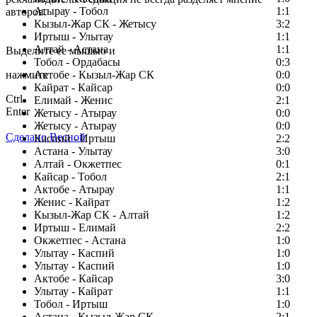
Атырау - Тобол
1:1
авторов.
Кызыл-Жар СК - Жетысу
3:2
Заметили ошибку в тексте?
Иртыш - Улытау
1:1
Алтай - Астана
1:1
Выделите ее мышью и
Тобол - Ордабасы
0:3
нажмите
Актобе - Кызыл-Жар СК
0:0
Кайрат - Кайсар
0:0
Ctrl
Елимай - Женис
2:1
Enter
Жетысу - Атырау
0:0
Жетысу - Атырау
0:0
Сделано Весной
Каспий - Иртыш
2:2
Астана - Улытау
3:0
Алтай - Окжетпес
0:1
Кайсар - Тобол
2:1
Актобе - Атырау
1:1
Женис - Кайрат
1:2
Кызыл-Жар СК - Алтай
1:2
Иртыш - Елимай
2:2
Окжетпес - Астана
1:0
Улытау - Каспий
1:0
Улытау - Каспий
1:0
Актобе - Кайсар
3:0
Улытау - Кайрат
1:1
Тобол - Иртыш
1:0
Астана - Кызыл-Жар СК
2:1