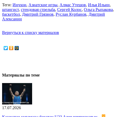
Теги:
Инчхон
,
Азиатские игры
,
Алмас Утешов
,
Илья Ильин
,
штангист
,
стендовая стрельба
,
Сергей Колос
,
Ольга Рыпакова
,
баскетбол
,
Дмитрий Грязнов
,
Руслан Курбанов
,
Дмитрий
Алексанин
Вернуться к списку материалов
Материалы по теме
17.07.2026
Қазақстан құрамасы бокстан U23 Азия чемпионатын...