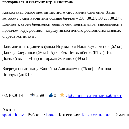
полуфинале Азиатских игр в Инчхоне.
Казахстанец бился против местного спортсмена Сангминг Хама,
которому судьи насчитали больше баллов – 3:0 (30:27, 30:27, 30:27).
Ералиев к своей бронзовой медали чемпионата мира, завоеванной в
прошлом году, добавил награду аналогичного достоинства главных
стартов континента.
Напомним, что ранее в финал Игр вышли Ильяс Сулейменов (52 кг),
Данияр Елеусинов (69 кг), Адильбек Ниязымбетов (81 кг), Иван
Дычко (свыше 91 кг) и Биржан Жакипов (49 кг).
Впереди поединки у Жанибека Алимханулы (75 кг) и Антона
Пинчука (до 91 кг).
02.10.2014
2586
0
Добавить в личный кабинет
Автор:
sportinfo.kz
Рубрика:
Бокс
Категория:
Казахстанские
Тематик