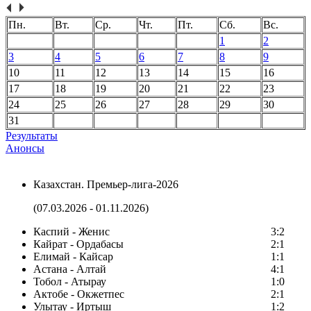
Пн.
Вт.
Ср.
Чт.
Пт.
Сб.
Вс.
1
2
3
4
5
6
7
8
9
10
11
12
13
14
15
16
17
18
19
20
21
22
23
24
25
26
27
28
29
30
31
Результаты
Анонсы
Казахстан. Премьер-лига-2026
(07.03.2026 - 01.11.2026)
Каспий - Женис
3:2
Кайрат - Ордабасы
2:1
Елимай - Кайсар
1:1
Астана - Алтай
4:1
Тобол - Атырау
1:0
Актобе - Окжетпес
2:1
Улытау - Иртыш
1:2