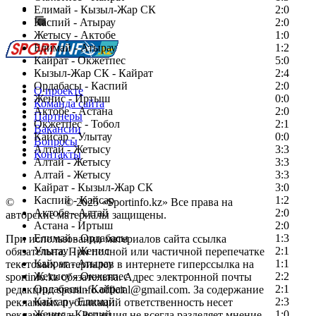
Сообщить о мероприятии
Елимай - Кызыл-Жар СК
2:0
Каспий - Атырау
Перейти на старый сайт
2:0
Жетысу - Актобе
1:0
Елимай - Атырау
1:2
Кайрат - Окжетпес
5:0
Кызыл-Жар СК - Кайрат
2:4
Ордабасы - Каспий
2:0
О проекте
Женис - Иртыш
0:0
Команда сайта
Актобе - Астана
2:0
Партнеры
Окжетпес - Тобол
2:1
Вакансии
Кайсар - Улытау
0:0
Вопросы
Алтай - Жетысу
3:3
Контакты
Алтай - Жетысу
3:3
Алтай - Жетысу
3:3
Кайрат - Кызыл-Жар СК
3:0
Каспий - Кайсар
1:2
©
Copyright
© 2025 «Sportinfo.kz» Все права на
Актобе - Алтай
2:0
авторские материалы защищены.
Астана - Иртыш
2:0
Елимай - Ордабасы
1:3
При использовании материалов сайта ссылка
Улытау - Женис
2:1
обязательна. При полной или частичной перепечатке
Кайрат - Атырау
1:1
текстовых материалов в интернете гиперссылка на
Жетысу - Окжетпес
2:2
sportinfo.kz обязательна. Адрес электронной почты
Ордабасы - Кайрат
2:1
редакции: sportinfo.official@gmail.com. За содержание
Кайсар - Елимай
2:3
рекламных публикаций ответственность несет
Женис - Каспий
1:0
рекламодатель. Редакция не всегда разделяет мнение