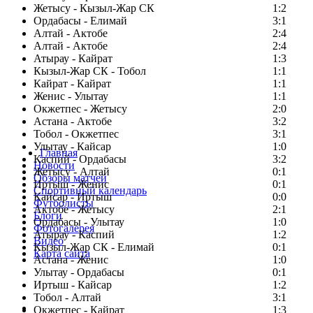
Жетысу - Кызыл-Жар СК
1:2
Ордабасы - Елимай
3:1
Алтай - Актобе
2:4
Алтай - Актобе
2:4
Атырау - Кайрат
1:3
Кызыл-Жар СК - Тобол
1:1
Кайрат - Кайрат
1:1
Женис - Улытау
1:1
Окжетпес - Жетысу
2:0
Астана - Актобе
3:2
Тобол - Окжетпес
3:1
Улытау - Кайсар
1:0
Главная
Каспий - Ордабасы
3:2
Новости
Жетысу - Алтай
0:1
Обзоры матчей
Иртыш - Женис
0:1
Спортивный календарь
Кайсар - Иртыш
0:0
Футболисты
Актобе - Жетысу
2:1
Блоги
Ордабасы - Улытау
1:0
Фотогалерея
Атырау - Каспий
1:2
Видео
Кызыл-Жар СК - Елимай
0:1
Карта сайта
Астана - Женис
1:0
Улытау - Ордабасы
0:1
Иртыш - Кайсар
1:2
Тобол - Алтай
3:1
Есть идея?
Окжетпес - Кайрат
1:3