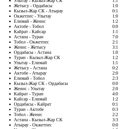
Улытау - Кызыл-Жар СК
1:1
Жетысу - Ордабасы
1:0
Кызыл-Жар СК - Атырау
0:1
Окжетпес - Улытау
1:0
Елимай - Женис
1:2
Актобе - Тобол
0:0
Кайрат - Кайсар
1:1
Астана - Туран
7:0
Тобол - Окжетпес
2:1
Женис - Жетысу
3:1
Ордабасы - Астана
1:0
Туран - Кызыл-Жар СК
1:2
Улытау - Елимай
1:1
Жетысу - Астана
0:2
Актобе - Атырау
2:0
Елимай - Тобол
2:3
Кызыл-Жар СК - Ордабасы
0:0
Женис - Улытау
2:0
Кайрат - Туран
4:0
Кайсар - Елимай
1:2
Ордабасы - Кайрат
0:1
Туран - Актобе
0:3
Тобол - Женис
2:2
Астана - Кызыл-Жар СК
3:3
Атырау - Окжетпес
0:0