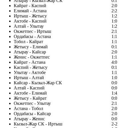
Атырау - Кызыл-Жар СК
0:1
Кайрат - Каспий
2:0
Елимай - Астана
2:2
Иртыш - Жетысу
1:2
Актобе - Каспий
1:0
Алтай - Улытау
1:2
Окжетпес - Иртыш
2:1
Ордабасы - Астана
1:1
Тобол - Кайрат
1:1
Жетысу - Елимай
0:1
Атырау - Кайсар
2:0
Женис - Окжетпес
1:1
Кайрат - Астана
4:0
Каспий - Жетысу
0:1
Улытау - Актобе
1:1
Иртыш - Алтай
1:0
Кайсар - Кызыл-Жар СК
0:0
Алтай - Каспий
0:0
Актобе - Елимай
1:4
Жетысу - Кайрат
0:0
Окжетпес - Улытау
2:1
Астана - Тобол
2:0
Ордабасы - Кайсар
2:0
Атырау - Женис
0:0
Кызыл-Жар СК - Иртыш
2-2