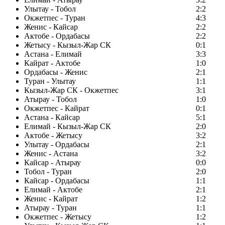
Улытау - Тобол
2:2
Окжетпес - Туран
4:3
Женис - Кайсар
2:2
Актобе - Ордабасы
2:2
Жетысу - Кызыл-Жар СК
0:1
Астана - Елимай
3:3
Кайрат - Актобе
1:0
Ордабасы - Женис
2:1
Туран - Улытау
1:1
Кызыл-Жар СК - Окжетпес
3:1
Атырау - Тобол
1:0
Окжетпес - Кайрат
0:1
Астана - Кайсар
5:1
Елимай - Кызыл-Жар СК
2:0
Актобе - Жетысу
3:2
Улытау - Ордабасы
2:1
Женис - Астана
3:2
Кайсар - Атырау
0:0
Тобол - Туран
2:0
Кайсар - Ордабасы
1:1
Елимай - Актобе
2:1
Женис - Кайрат
1:2
Атырау - Туран
1:1
Окжетпес - Жетысу
1:2