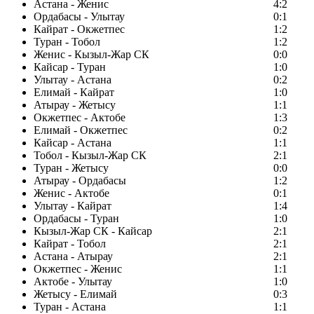
Астана - Женис
4:2
Ордабасы - Улытау
0:1
Кайрат - Окжетпес
1:2
Туран - Тобол
1:2
Женис - Кызыл-Жар СК
0:0
Кайсар - Туран
1:0
Улытау - Астана
0:2
Елимай - Кайрат
1:0
Атырау - Жетысу
1:1
Окжетпес - Актобе
1:3
Елимай - Окжетпес
0:2
Кайсар - Астана
1:1
Тобол - Кызыл-Жар СК
2:1
Туран - Жетысу
0:0
Атырау - Ордабасы
1:2
Женис - Актобе
0:1
Улытау - Кайрат
1:4
Ордабасы - Туран
1:0
Кызыл-Жар СК - Кайсар
2:1
Кайрат - Тобол
2:1
Астана - Атырау
2:1
Окжетпес - Женис
1:1
Актобе - Улытау
1:0
Жетысу - Елимай
0:3
Туран - Астана
1:1