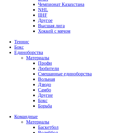
Чемпионат Казахстана
NHL
IIHF
Другое
Высшая лига
Хоккей с мячом
Теннис
Бокс
Единоборства
Материалы
Профи
Любители
Смешанные единоборства
Вольная
Дзюдо
Самбо
Другие
Бокс
Борьба
Командные
Материалы
Баскетбол
Волейбол