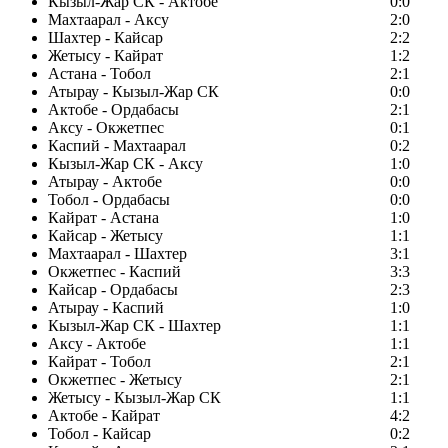
Кызыл-Жар СК - Актобе
0:0
Махтаарал - Аксу
2:0
Шахтер - Кайсар
2:2
Жетысу - Кайрат
1:2
Астана - Тобол
2:1
Атырау - Кызыл-Жар СК
0:0
Актобе - Ордабасы
2:1
Аксу - Окжетпес
0:1
Каспий - Махтаарал
0:2
Кызыл-Жар СК - Аксу
1:0
Атырау - Актобе
0:0
Тобол - Ордабасы
0:0
Кайрат - Астана
1:0
Кайсар - Жетысу
1:1
Махтаарал - Шахтер
3:1
Окжетпес - Каспий
3:3
Кайсар - Ордабасы
2:3
Атырау - Каспий
1:0
Кызыл-Жар СК - Шахтер
1:1
Аксу - Актобе
1:1
Кайрат - Тобол
2:1
Окжетпес - Жетысу
2:1
Жетысу - Кызыл-Жар СК
1:1
Актобе - Кайрат
4:2
Тобол - Кайсар
0:2