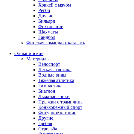
Хоккей с мячом
Регби
Другие
Бильярд
Фехтование
Шахматы
Гандбол
Финская команда отказалась
Олимпийские
Материалы
Велоспорт
Легкая атлетика
Водные виды
Тяжелая атлетика
Гимнастика
Биатлон
Лыжные гонки
Прыжки с трамплина
Конькобежный спорт
Фигурное катание
Другие
Гребля
Стрельба