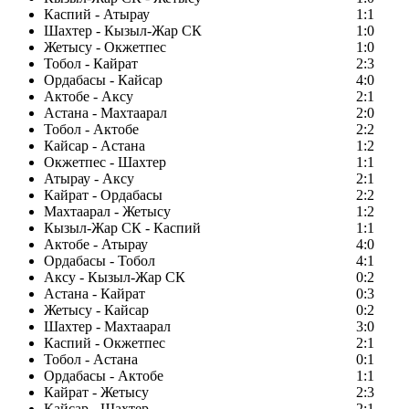
Каспий - Атырау
1:1
Шахтер - Кызыл-Жар СК
1:0
Жетысу - Окжетпес
1:0
Тобол - Кайрат
2:3
Ордабасы - Кайсар
4:0
Актобе - Аксу
2:1
Астана - Махтаарал
2:0
Тобол - Актобе
2:2
Кайсар - Астана
1:2
Окжетпес - Шахтер
1:1
Атырау - Аксу
2:1
Кайрат - Ордабасы
2:2
Махтаарал - Жетысу
1:2
Кызыл-Жар СК - Каспий
1:1
Актобе - Атырау
4:0
Ордабасы - Тобол
4:1
Аксу - Кызыл-Жар СК
0:2
Астана - Кайрат
0:3
Жетысу - Кайсар
0:2
Шахтер - Махтаарал
3:0
Каспий - Окжетпес
2:1
Тобол - Астана
0:1
Ордабасы - Актобе
1:1
Кайрат - Жетысу
2:3
Кайсар - Шахтер
2:1