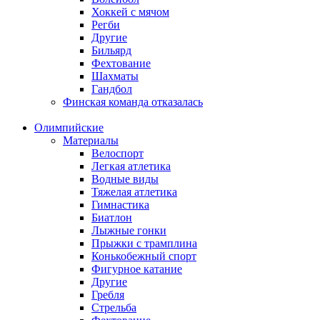
Хоккей с мячом
Регби
Другие
Бильярд
Фехтование
Шахматы
Гандбол
Финская команда отказалась
Олимпийские
Материалы
Велоспорт
Легкая атлетика
Водные виды
Тяжелая атлетика
Гимнастика
Биатлон
Лыжные гонки
Прыжки с трамплина
Конькобежный спорт
Фигурное катание
Другие
Гребля
Стрельба