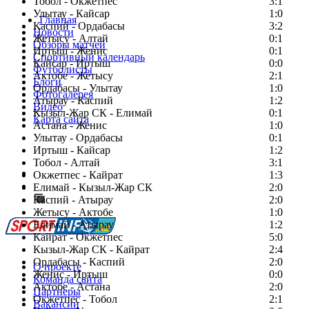
Тобол - Окжетпес
3:1
Улытау - Кайсар
1:0
Главная
Каспий - Ордабасы
3:2
Новости
Жетысу - Алтай
0:1
Обзоры матчей
Иртыш - Женис
0:1
Спортивный календарь
Кайсар - Иртыш
0:0
Футболисты
Актобе - Жетысу
2:1
Блоги
Ордабасы - Улытау
1:0
Фотогалерея
Атырау - Каспий
1:2
Видео
Кызыл-Жар СК - Елимай
0:1
Карта сайта
Астана - Женис
1:0
Улытау - Ордабасы
0:1
Иртыш - Кайсар
1:2
Тобол - Алтай
3:1
Есть идея?
Окжетпес - Кайрат
1:3
Сообщить о мероприятии
Елимай - Кызыл-Жар СК
2:0
Каспий - Атырау
Перейти на старый сайт
2:0
Жетысу - Актобе
1:0
Елимай - Атырау
1:2
Кайрат - Окжетпес
5:0
Кызыл-Жар СК - Кайрат
2:4
Ордабасы - Каспий
2:0
О проекте
Женис - Иртыш
0:0
Команда сайта
Актобе - Астана
2:0
Партнеры
Окжетпес - Тобол
2:1
Вакансии