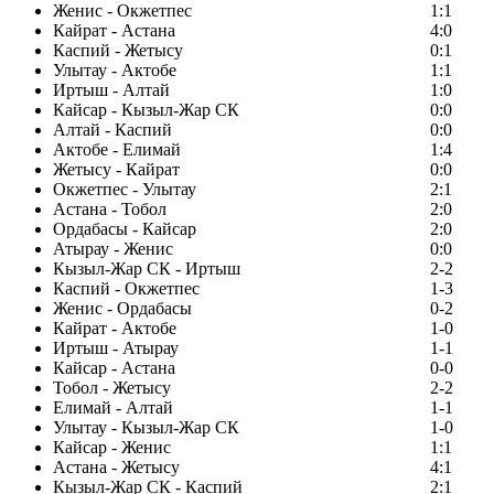
Женис - Окжетпес
1:1
Кайрат - Астана
4:0
Каспий - Жетысу
0:1
Улытау - Актобе
1:1
Иртыш - Алтай
1:0
Кайсар - Кызыл-Жар СК
0:0
Алтай - Каспий
0:0
Актобе - Елимай
1:4
Жетысу - Кайрат
0:0
Окжетпес - Улытау
2:1
Астана - Тобол
2:0
Ордабасы - Кайсар
2:0
Атырау - Женис
0:0
Кызыл-Жар СК - Иртыш
2-2
Каспий - Окжетпес
1-3
Женис - Ордабасы
0-2
Кайрат - Актобе
1-0
Иртыш - Атырау
1-1
Кайсар - Астана
0-0
Тобол - Жетысу
2-2
Елимай - Алтай
1-1
Улытау - Кызыл-Жар СК
1-0
Кайсар - Женис
1:1
Астана - Жетысу
4:1
Кызыл-Жар СК - Каспий
2:1