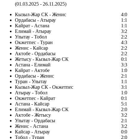
(01.03.2025 - 26.11.2025)
Кызыл-Жар СК - Женис
4:0
Ордабасы - Атырау
1:1
Кайрат - Астана
1:1
Елимай - Атырау
3:2
Улытау - Тобол
2:2
Окжетпес - Туран
4:3
Женис - Кайсар
2:2
Актобе - Ордабасы
2:2
Жетысу - Кызыл-Жар СК
0:1
Астана - Елимай
3:3
Кайрат - Актобе
1:0
Ордабасы - Женис
2:1
Туран - Улытау
1:1
Кызыл-Жар СК - Окжетпес
3:1
Атырау - Тобол
1:0
Окжетпес - Кайрат
0:1
Астана - Кайсар
5:1
Елимай - Кызыл-Жар СК
2:0
Актобе - Жетысу
3:2
Улытау - Ордабасы
2:1
Женис - Астана
3:2
Кайсар - Атырау
0:0
Тобол - Туран
2:0