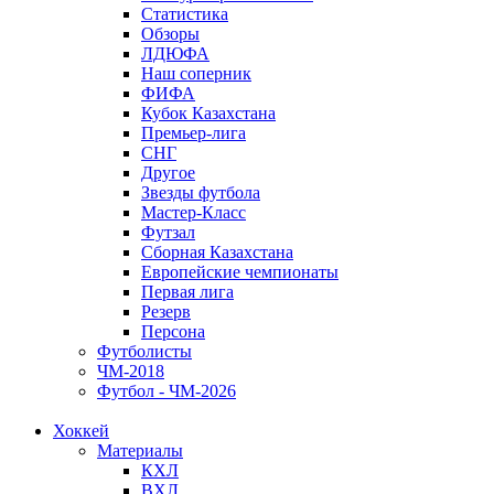
Статистика
Обзоры
ЛДЮФА
Наш соперник
ФИФА
Кубок Казахстана
Премьер-лига
СНГ
Другое
Звезды футбола
Мастер-Класс
Футзал
Сборная Казахстана
Европейские чемпионаты
Первая лига
Резерв
Персона
Футболисты
ЧМ-2018
Футбол - ЧМ-2026
Хоккей
Материалы
КХЛ
ВХЛ