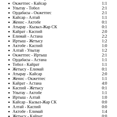
Окжетпес - Кайсар
1:1
Улытау - Тобол
2:1
Ордабасы - Окжетпес
2:1
Кайсар - Алтай
1:1
Женис - Актобе
0:1
Атырау - Кызыл-Жар СК
0:1
Кайрат - Каспий
2:0
Елимай - Астана
2:2
Иртыш - Жетысу
1:2
Актобе - Каспий
1:0
Алтай - Улытау
1:2
Окжетпес - Иртыш
2:1
Ордабасы - Астана
1:1
Тобол - Кайрат
1:1
Жетысу - Елимай
0:1
Атырау - Кайсар
2:0
Женис - Окжетпес
1:1
Кайрат - Астана
4:0
Каспий - Жетысу
0:1
Улытау - Актобе
1:1
Иртыш - Алтай
1:0
Кайсар - Кызыл-Жар СК
0:0
Алтай - Каспий
0:0
Актобе - Елимай
1:4
Жетысу - Кайрат
0:0