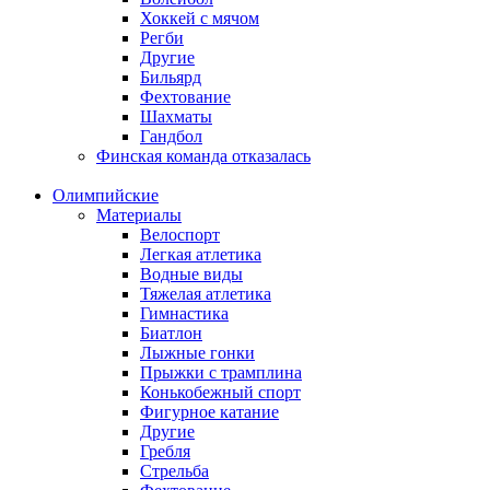
Хоккей с мячом
Регби
Другие
Бильярд
Фехтование
Шахматы
Гандбол
Финская команда отказалась
Олимпийские
Материалы
Велоспорт
Легкая атлетика
Водные виды
Тяжелая атлетика
Гимнастика
Биатлон
Лыжные гонки
Прыжки с трамплина
Конькобежный спорт
Фигурное катание
Другие
Гребля
Стрельба