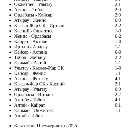
Окжетпес - Улытау
2:1
Астана - Тобол
2:0
Ордабасы - Кайсар
2:0
Атырау - Женис
0:0
Кызыл-Жар СК - Иртыш
2-2
Каспий - Окжетпес
1-3
Женис - Ордабасы
0-2
Кайрат - Актобе
1-0
Иртыш - Атырау
1-1
Кайсар - Астана
0-0
Тобол - Жетысу
2-2
Елимай - Алтай
1-1
Улытау - Кызыл-Жар СК
1-0
Кайсар - Женис
1:1
Астана - Жетысу
4:1
Кызыл-Жар СК - Каспий
2:1
Атырау - Улытау
0:0
Ордабасы - Иртыш
2:2
Актобе - Тобол
4:1
Алтай - Кайрат
0:1
Елимай - Окжетпес
1:1
Алтай - Тобол
Казахстан. Премьер-лига -2025