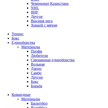
Чемпионат Казахстана
NHL
IIHF
Другое
Высшая лига
Хоккей с мячом
Теннис
Бокс
Единоборства
Материалы
Профи
Любители
Смешанные единоборства
Вольная
Дзюдо
Самбо
Другие
Бокс
Борьба
Командные
Материалы
Баскетбол
Волейбол