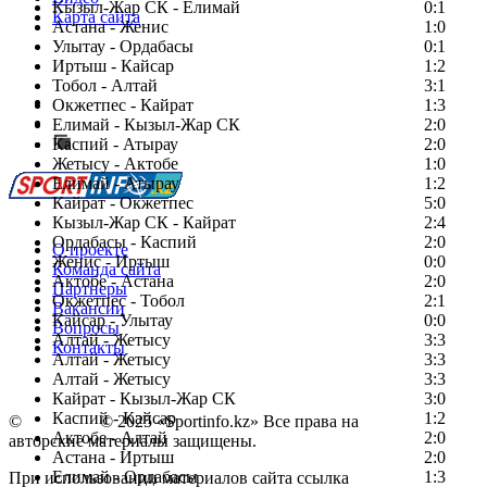
Кызыл-Жар СК - Елимай
0:1
Карта сайта
Астана - Женис
1:0
Улытау - Ордабасы
0:1
Иртыш - Кайсар
1:2
Тобол - Алтай
3:1
Есть идея?
Окжетпес - Кайрат
1:3
Сообщить о мероприятии
Елимай - Кызыл-Жар СК
2:0
Каспий - Атырау
Перейти на старый сайт
2:0
Жетысу - Актобе
1:0
Елимай - Атырау
1:2
Кайрат - Окжетпес
5:0
Кызыл-Жар СК - Кайрат
2:4
Ордабасы - Каспий
2:0
О проекте
Женис - Иртыш
0:0
Команда сайта
Актобе - Астана
2:0
Партнеры
Окжетпес - Тобол
2:1
Вакансии
Кайсар - Улытау
0:0
Вопросы
Алтай - Жетысу
3:3
Контакты
Алтай - Жетысу
3:3
Алтай - Жетысу
3:3
Кайрат - Кызыл-Жар СК
3:0
Каспий - Кайсар
1:2
©
Copyright
© 2025 «Sportinfo.kz» Все права на
Актобе - Алтай
2:0
авторские материалы защищены.
Астана - Иртыш
2:0
Елимай - Ордабасы
1:3
При использовании материалов сайта ссылка