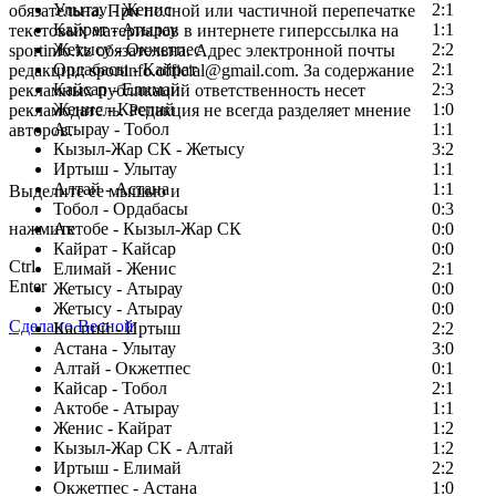
Улытау - Женис
2:1
обязательна. При полной или частичной перепечатке
Кайрат - Атырау
1:1
текстовых материалов в интернете гиперссылка на
Жетысу - Окжетпес
2:2
sportinfo.kz обязательна. Адрес электронной почты
Ордабасы - Кайрат
2:1
редакции: sportinfo.official@gmail.com. За содержание
Кайсар - Елимай
2:3
рекламных публикаций ответственность несет
Женис - Каспий
1:0
рекламодатель. Редакция не всегда разделяет мнение
Атырау - Тобол
1:1
авторов.
Кызыл-Жар СК - Жетысу
3:2
Заметили ошибку в тексте?
Иртыш - Улытау
1:1
Алтай - Астана
1:1
Выделите ее мышью и
Тобол - Ордабасы
0:3
нажмите
Актобе - Кызыл-Жар СК
0:0
Кайрат - Кайсар
0:0
Ctrl
Елимай - Женис
2:1
Enter
Жетысу - Атырау
0:0
Жетысу - Атырау
0:0
Сделано Весной
Каспий - Иртыш
2:2
Астана - Улытау
3:0
Алтай - Окжетпес
0:1
Кайсар - Тобол
2:1
Актобе - Атырау
1:1
Женис - Кайрат
1:2
Кызыл-Жар СК - Алтай
1:2
Иртыш - Елимай
2:2
Окжетпес - Астана
1:0