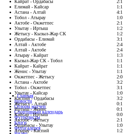
Кайрат - Ордабасы
2:1
Елимай - Кайсар
1:1
Астана - Алтай
4:1
Тобол - Атырау
1:0
Актобе - Окжетпес
2:1
Улытау - Иртыш
1:2
Жетысу - Кызыл-Жар СК
1:2
Ордабасы - Елимай
3:1
Алтай - Актобе
2:4
Алтай - Актобе
2:4
Атырау - Кайрат
1:3
Кызыл-Жар СК - Тобол
1:1
Кайрат - Кайрат
1:1
Женис - Улытау
1:1
Окжетпес - Жетысу
2:0
Астана - Актобе
3:2
Тобол - Окжетпес
3:1
Улытау - Кайсар
1:0
Главная
Каспий - Ордабасы
3:2
Новости
Жетысу - Алтай
0:1
Обзоры матчей
Иртыш - Женис
0:1
Спортивный календарь
Кайсар - Иртыш
0:0
Футболисты
Актобе - Жетысу
2:1
Блоги
Ордабасы - Улытау
1:0
Фотогалерея
Атырау - Каспий
1:2
Видео