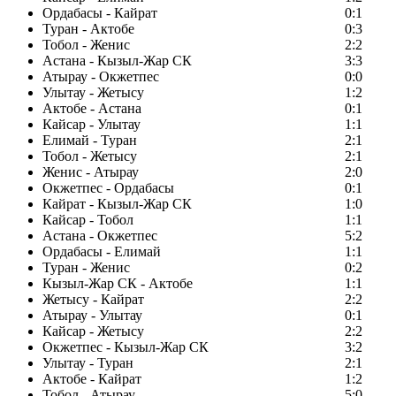
Ордабасы - Кайрат
0:1
Туран - Актобе
0:3
Тобол - Женис
2:2
Астана - Кызыл-Жар СК
3:3
Атырау - Окжетпес
0:0
Улытау - Жетысу
1:2
Актобе - Астана
0:1
Кайсар - Улытау
1:1
Елимай - Туран
2:1
Тобол - Жетысу
2:1
Женис - Атырау
2:0
Окжетпес - Ордабасы
0:1
Кайрат - Кызыл-Жар СК
1:0
Кайсар - Тобол
1:1
Астана - Окжетпес
5:2
Ордабасы - Елимай
1:1
Туран - Женис
0:2
Кызыл-Жар СК - Актобе
1:1
Жетысу - Кайрат
2:2
Атырау - Улытау
0:1
Кайсар - Жетысу
2:2
Окжетпес - Кызыл-Жар СК
3:2
Улытау - Туран
2:1
Актобе - Кайрат
1:2
Тобол - Атырау
5:0