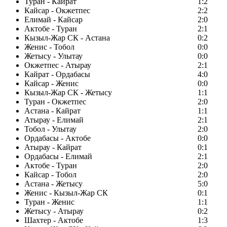
Туран - Кайрат
1:2
Кайсар - Окжетпес
2:2
Елимай - Кайсар
2:0
Актобе - Туран
2:1
Кызыл-Жар СК - Астана
0:2
Женис - Тобол
0:0
Жетысу - Улытау
0:0
Окжетпес - Атырау
2:1
Кайрат - Ордабасы
4:0
Кайсар - Женис
0:0
Кызыл-Жар СК - Жетысу
1:1
Туран - Окжетпес
2:0
Астана - Кайрат
1:1
Атырау - Елимай
2:1
Тобол - Улытау
2:0
Ордабасы - Актобе
0:0
Атырау - Кайрат
0:1
Ордабасы - Елимай
2:1
Актобе - Туран
2:0
Кайсар - Тобол
2:0
Астана - Жетысу
5:0
Женис - Кызыл-Жар СК
0:1
Туран - Женис
1:1
Жетысу - Атырау
0:2
Шахтер - Актобе
1:3