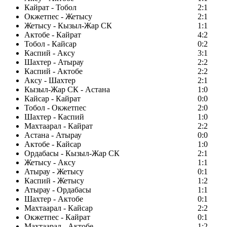
Кайрат - Тобол
2:1
Окжетпес - Жетысу
2:1
Жетысу - Кызыл-Жар СК
1:1
Актобе - Кайрат
4:2
Тобол - Кайсар
0:2
Каспий - Аксу
3:1
Шахтер - Атырау
2:2
Каспий - Актобе
2:2
Аксу - Шахтер
2:1
Кызыл-Жар СК - Астана
1:0
Кайсар - Кайрат
0:0
Тобол - Окжетпес
2:0
Шахтер - Каспий
1:0
Махтаарал - Кайрат
2:2
Астана - Атырау
0:0
Актобе - Кайсар
1:0
Ордабасы - Кызыл-Жар СК
2:1
Жетысу - Аксу
1:1
Атырау - Жетысу
0:1
Каспий - Жетысу
1:2
Атырау - Ордабасы
1:1
Шахтер - Актобе
0:1
Махтаарал - Кайсар
2:2
Окжетпес - Кайрат
0:1
Махтаарал - Актобе
1:2