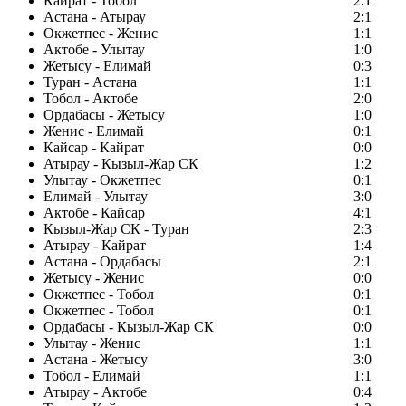
Кайрат - Тобол
2:1
Астана - Атырау
2:1
Окжетпес - Женис
1:1
Актобе - Улытау
1:0
Жетысу - Елимай
0:3
Туран - Астана
1:1
Тобол - Актобе
2:0
Ордабасы - Жетысу
1:0
Женис - Елимай
0:1
Кайсар - Кайрат
0:0
Атырау - Кызыл-Жар СК
1:2
Улытау - Окжетпес
0:1
Елимай - Улытау
3:0
Актобе - Кайсар
4:1
Кызыл-Жар СК - Туран
2:3
Атырау - Кайрат
1:4
Астана - Ордабасы
2:1
Жетысу - Женис
0:0
Окжетпес - Тобол
0:1
Окжетпес - Тобол
0:1
Ордабасы - Кызыл-Жар СК
0:0
Улытау - Женис
1:1
Астана - Жетысу
3:0
Тобол - Елимай
1:1
Атырау - Актобе
0:4