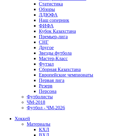
Статистика
Обзоры
ЛДЮФА
Наш соперник
ФИФА
Кубок Казахстана
Премьер-лига
СНГ
Другое
Звезды футбола
Мастер-Класс
Футзал
Сборная Казахстана
Европейские чемпионаты
Первая лига
Резерв
Персона
Футболисты
ЧМ-2018
Футбол - ЧМ-2026
Хоккей
Материалы
КХЛ
ВХЛ