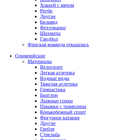
Хоккей с мячом
Регби
Другие
Бильярд
Фехтование
Шахматы
Гандбол
Финская команда отказалась
Олимпийские
Материалы
Велоспорт
Легкая атлетика
Водные виды
Тяжелая атлетика
Гимнастика
Биатлон
Лыжные гонки
Прыжки с трамплина
Конькобежный спорт
Фигурное катание
Другие
Гребля
Стрельба