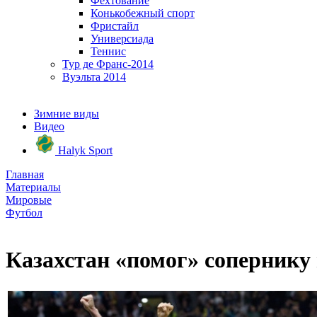
Фехтование
Конькобежный спорт
Фристайл
Универсиада
Теннис
Тур де Франс-2014
Вуэльта 2014
Зимние виды
Видео
Halyk Sport
Главная
Материалы
Мировые
Футбол
Казахстан «помог» соперник