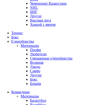
Чемпионат Казахстана
NHL
IIHF
Другое
Высшая лига
Хоккей с мячом
Теннис
Бокс
Единоборства
Материалы
Профи
Любители
Смешанные единоборства
Вольная
Дзюдо
Самбо
Другие
Бокс
Борьба
Командные
Материалы
Баскетбол
Волейбол