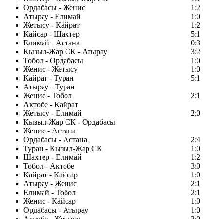
Ордабасы - Женис
1:2
Атырау - Елимай
1:0
Жетысу - Кайрат
1:2
Кайсар - Шахтер
5:1
Елимай - Астана
0:3
Кызыл-Жар СК - Атырау
3:2
Тобол - Ордабасы
1:0
Женис - Жетысу
1:0
Кайрат - Туран
5:1
Атырау - Туран
Женис - Тобол
2:1
Актобе - Кайрат
Жетысу - Елимай
2:0
Кызыл-Жар СК - Ордабасы
Женис - Астана
Ордабасы - Астана
2:4
Туран - Кызыл-Жар СК
1:0
Шахтер - Елимай
1:2
Тобол - Актобе
3:0
Кайрат - Кайсар
1:0
Атырау - Женис
2:1
Елимай - Тобол
2:1
Женис - Кайсар
1:0
Ордабасы - Атырау
1:0
Актобе - Жетысу
3:0