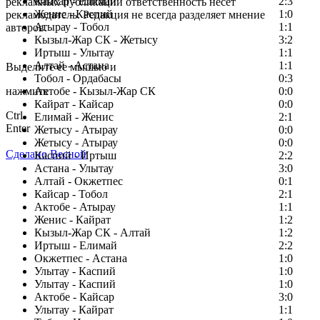
Кайсар - Елимай
2:3
рекламных публикаций ответственность несет
Женис - Каспий
1:0
рекламодатель. Редакция не всегда разделяет мнение
Атырау - Тобол
1:1
авторов.
Кызыл-Жар СК - Жетысу
3:2
Заметили ошибку в тексте?
Иртыш - Улытау
1:1
Алтай - Астана
1:1
Выделите ее мышью и
Тобол - Ордабасы
0:3
нажмите
Актобе - Кызыл-Жар СК
0:0
Кайрат - Кайсар
0:0
Ctrl
Елимай - Женис
2:1
Enter
Жетысу - Атырау
0:0
Жетысу - Атырау
0:0
Сделано Весной
Каспий - Иртыш
2:2
Астана - Улытау
3:0
Алтай - Окжетпес
0:1
Кайсар - Тобол
2:1
Актобе - Атырау
1:1
Женис - Кайрат
1:2
Кызыл-Жар СК - Алтай
1:2
Иртыш - Елимай
2:2
Окжетпес - Астана
1:0
Улытау - Каспий
1:0
Улытау - Каспий
1:0
Актобе - Кайсар
3:0
Улытау - Кайрат
1:1