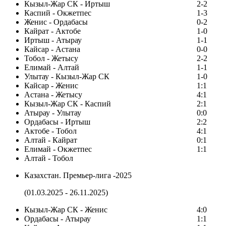
Кызыл-Жар СК - Иртыш
2-2
Каспий - Окжетпес
1-3
Женис - Ордабасы
0-2
Кайрат - Актобе
1-0
Иртыш - Атырау
1-1
Кайсар - Астана
0-0
Тобол - Жетысу
2-2
Елимай - Алтай
1-1
Улытау - Кызыл-Жар СК
1-0
Кайсар - Женис
1:1
Астана - Жетысу
4:1
Кызыл-Жар СК - Каспий
2:1
Атырау - Улытау
0:0
Ордабасы - Иртыш
2:2
Актобе - Тобол
4:1
Алтай - Кайрат
0:1
Елимай - Окжетпес
1:1
Алтай - Тобол
Казахстан. Премьер-лига -2025
(01.03.2025 - 26.11.2025)
Кызыл-Жар СК - Женис
4:0
Ордабасы - Атырау
1:1