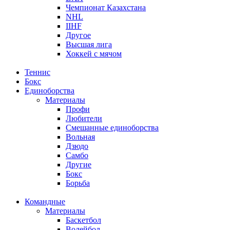
Чемпионат Казахстана
NHL
IIHF
Другое
Высшая лига
Хоккей с мячом
Теннис
Бокс
Единоборства
Материалы
Профи
Любители
Смешанные единоборства
Вольная
Дзюдо
Самбо
Другие
Бокс
Борьба
Командные
Материалы
Баскетбол
Волейбол