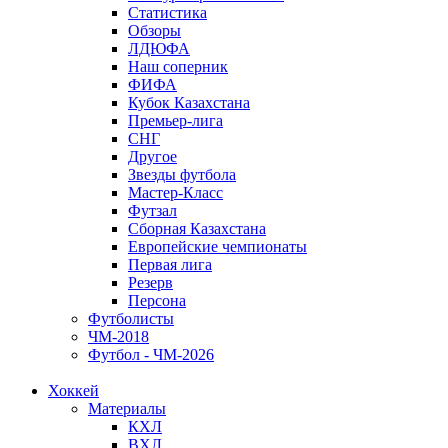
Статистика
Обзоры
ЛДЮФА
Наш соперник
ФИФА
Кубок Казахстана
Премьер-лига
СНГ
Другое
Звезды футбола
Мастер-Класс
Футзал
Сборная Казахстана
Европейские чемпионаты
Первая лига
Резерв
Персона
Футболисты
ЧМ-2018
Футбол - ЧМ-2026
Хоккей
Материалы
КХЛ
ВХЛ