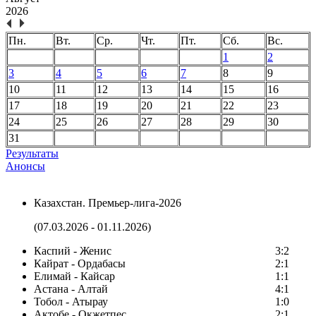
2026
Пн.
Вт.
Ср.
Чт.
Пт.
Сб.
Вс.
1
2
3
4
5
6
7
8
9
10
11
12
13
14
15
16
17
18
19
20
21
22
23
24
25
26
27
28
29
30
31
Результаты
Анонсы
Казахстан. Премьер-лига-2026
(07.03.2026 - 01.11.2026)
Каспий - Женис
3:2
Кайрат - Ордабасы
2:1
Елимай - Кайсар
1:1
Астана - Алтай
4:1
Тобол - Атырау
1:0
Актобе - Окжетпес
2:1