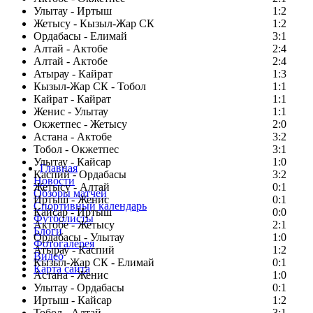
Улытау - Иртыш
1:2
Жетысу - Кызыл-Жар СК
1:2
Ордабасы - Елимай
3:1
Алтай - Актобе
2:4
Алтай - Актобе
2:4
Атырау - Кайрат
1:3
Кызыл-Жар СК - Тобол
1:1
Кайрат - Кайрат
1:1
Женис - Улытау
1:1
Окжетпес - Жетысу
2:0
Астана - Актобе
3:2
Тобол - Окжетпес
3:1
Улытау - Кайсар
1:0
Главная
Каспий - Ордабасы
3:2
Новости
Жетысу - Алтай
0:1
Обзоры матчей
Иртыш - Женис
0:1
Спортивный календарь
Кайсар - Иртыш
0:0
Футболисты
Актобе - Жетысу
2:1
Блоги
Ордабасы - Улытау
1:0
Фотогалерея
Атырау - Каспий
1:2
Видео
Кызыл-Жар СК - Елимай
0:1
Карта сайта
Астана - Женис
1:0
Улытау - Ордабасы
0:1
Иртыш - Кайсар
1:2
Тобол - Алтай
3:1