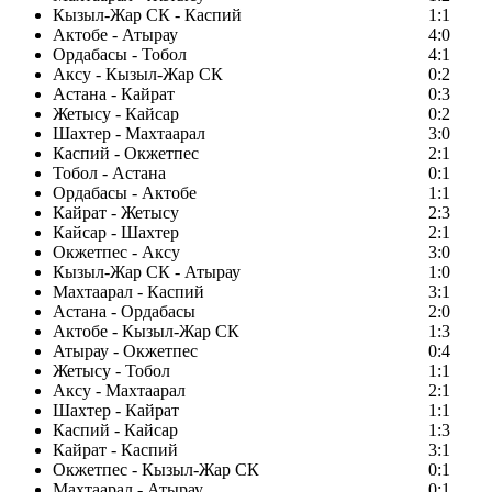
Кызыл-Жар СК - Каспий
1:1
Актобе - Атырау
4:0
Ордабасы - Тобол
4:1
Аксу - Кызыл-Жар СК
0:2
Астана - Кайрат
0:3
Жетысу - Кайсар
0:2
Шахтер - Махтаарал
3:0
Каспий - Окжетпес
2:1
Тобол - Астана
0:1
Ордабасы - Актобе
1:1
Кайрат - Жетысу
2:3
Кайсар - Шахтер
2:1
Окжетпес - Аксу
3:0
Кызыл-Жар СК - Атырау
1:0
Махтаарал - Каспий
3:1
Астана - Ордабасы
2:0
Актобе - Кызыл-Жар СК
1:3
Атырау - Окжетпес
0:4
Жетысу - Тобол
1:1
Аксу - Махтаарал
2:1
Шахтер - Кайрат
1:1
Каспий - Кайсар
1:3
Кайрат - Каспий
3:1
Окжетпес - Кызыл-Жар СК
0:1
Махтаарал - Атырау
0:1