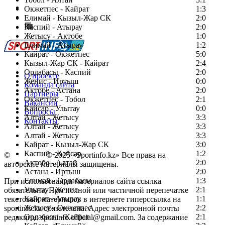
Есть идея?
Окжетпес - Кайрат
1:3
Сообщить о мероприятии
Елимай - Кызыл-Жар СК
2:0
Каспий - Атырау
Перейти на старый сайт
2:0
Жетысу - Актобе
1:0
Елимай - Атырау
1:2
Кайрат - Окжетпес
5:0
Кызыл-Жар СК - Кайрат
2:4
Ордабасы - Каспий
2:0
О проекте
Женис - Иртыш
0:0
Команда сайта
Актобе - Астана
2:0
Партнеры
Окжетпес - Тобол
2:1
Вакансии
Кайсар - Улытау
0:0
Вопросы
Алтай - Жетысу
3:3
Контакты
Алтай - Жетысу
3:3
Алтай - Жетысу
3:3
Кайрат - Кызыл-Жар СК
3:0
Каспий - Кайсар
1:2
©
Copyright
© 2025 «Sportinfo.kz» Все права на
Актобе - Алтай
2:0
авторские материалы защищены.
Астана - Иртыш
2:0
Елимай - Ордабасы
1:3
При использовании материалов сайта ссылка
Улытау - Женис
2:1
обязательна. При полной или частичной перепечатке
Кайрат - Атырау
1:1
текстовых материалов в интернете гиперссылка на
Жетысу - Окжетпес
2:2
sportinfo.kz обязательна. Адрес электронной почты
Ордабасы - Кайрат
2:1
редакции: sportinfo.official@gmail.com. За содержание