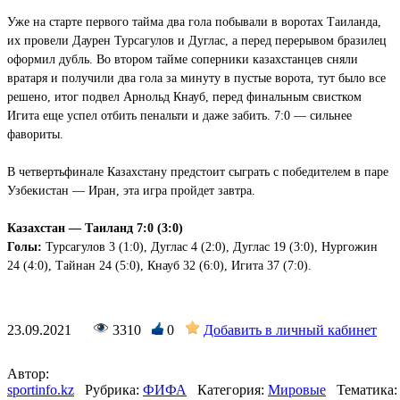
Уже на старте первого тайма два гола побывали в воротах Таиланда,
их провели Даурен Турсагулов и Дуглас, а перед перерывом бразилец
оформил дубль. Во втором тайме соперники казахстанцев сняли
вратаря и получили два гола за минуту в пустые ворота, тут было все
решено, итог подвел Арнольд Кнауб, перед финальным свистком
Игита еще успел отбить пенальти и даже забить. 7:0 — сильнее
фавориты.
В четвертьфинале Казахстану предстоит сыграть с победителем в паре
Узбекистан — Иран, эта игра пройдет завтра.
Казахстан — Таиланд 7:0 (3:0)
Голы:
Турсагулов 3 (1:0), Дуглас 4 (2:0), Дуглас 19 (3:0), Нургожин
24 (4:0), Тайнан 24 (5:0), Кнауб 32 (6:0), Игита 37 (7:0).
23.09.2021
3310
0
Добавить в личный кабинет
Автор:
sportinfo.kz
Рубрика:
ФИФА
Категория:
Мировые
Тематика: