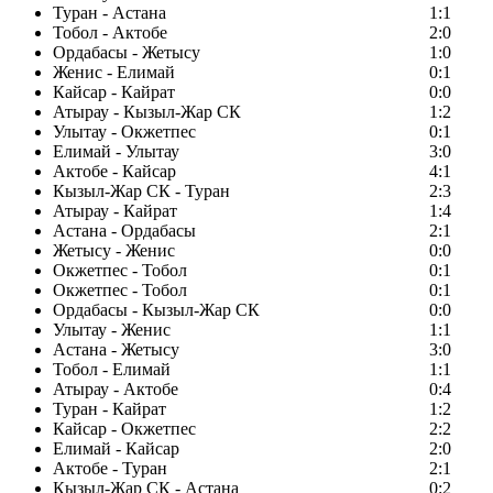
Туран - Астана
1:1
Тобол - Актобе
2:0
Ордабасы - Жетысу
1:0
Женис - Елимай
0:1
Кайсар - Кайрат
0:0
Атырау - Кызыл-Жар СК
1:2
Улытау - Окжетпес
0:1
Елимай - Улытау
3:0
Актобе - Кайсар
4:1
Кызыл-Жар СК - Туран
2:3
Атырау - Кайрат
1:4
Астана - Ордабасы
2:1
Жетысу - Женис
0:0
Окжетпес - Тобол
0:1
Окжетпес - Тобол
0:1
Ордабасы - Кызыл-Жар СК
0:0
Улытау - Женис
1:1
Астана - Жетысу
3:0
Тобол - Елимай
1:1
Атырау - Актобе
0:4
Туран - Кайрат
1:2
Кайсар - Окжетпес
2:2
Елимай - Кайсар
2:0
Актобе - Туран
2:1
Кызыл-Жар СК - Астана
0:2