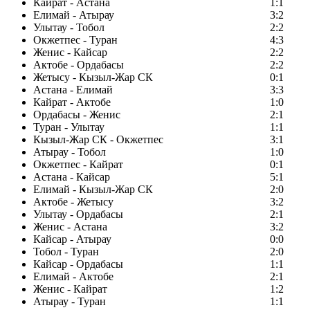
Кайрат - Астана
1:1
Елимай - Атырау
3:2
Улытау - Тобол
2:2
Окжетпес - Туран
4:3
Женис - Кайсар
2:2
Актобе - Ордабасы
2:2
Жетысу - Кызыл-Жар СК
0:1
Астана - Елимай
3:3
Кайрат - Актобе
1:0
Ордабасы - Женис
2:1
Туран - Улытау
1:1
Кызыл-Жар СК - Окжетпес
3:1
Атырау - Тобол
1:0
Окжетпес - Кайрат
0:1
Астана - Кайсар
5:1
Елимай - Кызыл-Жар СК
2:0
Актобе - Жетысу
3:2
Улытау - Ордабасы
2:1
Женис - Астана
3:2
Кайсар - Атырау
0:0
Тобол - Туран
2:0
Кайсар - Ордабасы
1:1
Елимай - Актобе
2:1
Женис - Кайрат
1:2
Атырау - Туран
1:1