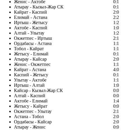
Женис - Актобе
0:1
Атырау - Кызыл-Жар СК
0:1
Кайрат - Каспий
2:0
Елимай - Астана
2:2
Иртыш - Жетысу
1:2
Актобе - Каспий
1:0
Алтай - Улытау
1:2
Окжетпес - Иртыш
2:1
Ордабасы - Астана
1:1
Тобол - Кайрат
1:1
Жетысу - Елимай
0:1
Атырау - Кайсар
2:0
Женис - Окжетпес
1:1
Кайрат - Астана
4:0
Каспий - Жетысу
0:1
Улытау - Актобе
1:1
Иртыш - Алтай
1:0
Кайсар - Кызыл-Жар СК
0:0
Алтай - Каспий
0:0
Актобе - Елимай
1:4
Жетысу - Кайрат
0:0
Окжетпес - Улытау
2:1
Астана - Тобол
2:0
Ордабасы - Кайсар
2:0
Атырау - Женис
0:0