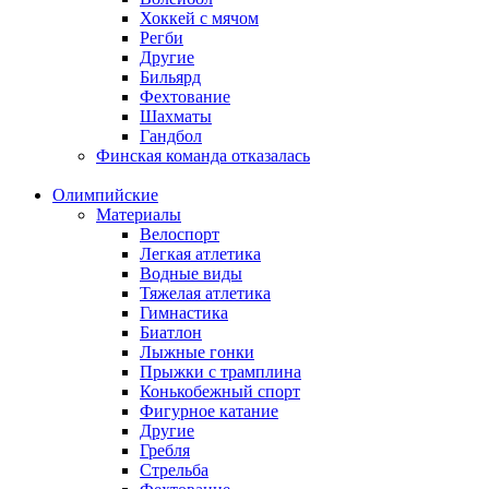
Хоккей с мячом
Регби
Другие
Бильярд
Фехтование
Шахматы
Гандбол
Финская команда отказалась
Олимпийские
Материалы
Велоспорт
Легкая атлетика
Водные виды
Тяжелая атлетика
Гимнастика
Биатлон
Лыжные гонки
Прыжки с трамплина
Конькобежный спорт
Фигурное катание
Другие
Гребля
Стрельба