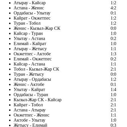
Атырау - Кайсар
1:2
Астана - Женис
4:2
Ордабасы - Улытау
0:1
Кайрат - Окжетпес
1:2
Туран - Тобол
1:2
Женис - Кызыл-Жар СК
0:0
Кайсар - Туран
1:0
Улытау - Астана
0:2
Елимай - Кайрат
1:0
Атырау - Жетысу
1:1
Окжетпес - Актобе
1:3
Елимай - Окжетпес
0:2
Кайсар - Астана
1:1
Тобол - Кызыл-Жар СК
2:1
Туран - Жетысу
0:0
Атырау - Ордабасы
1:2
Женис - Актобе
0:1
Улытау - Кайрат
1:4
Ордабасы - Туран
1:0
Кызыл-Жар СК - Кайсар
2:1
Кайрат - Тобол
2:1
Астана - Атырау
2:1
Окжетпес - Женис
1:1
Актобе - Улытау
1:0
Жетысу - Елимай
0:3