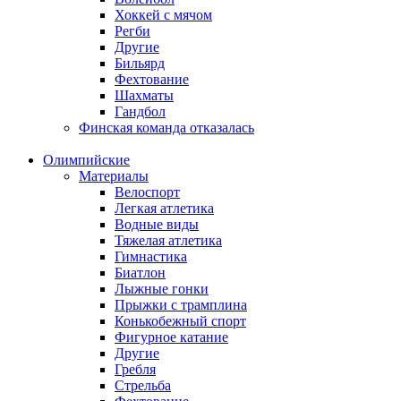
Хоккей с мячом
Регби
Другие
Бильярд
Фехтование
Шахматы
Гандбол
Финская команда отказалась
Олимпийские
Материалы
Велоспорт
Легкая атлетика
Водные виды
Тяжелая атлетика
Гимнастика
Биатлон
Лыжные гонки
Прыжки с трамплина
Конькобежный спорт
Фигурное катание
Другие
Гребля
Стрельба