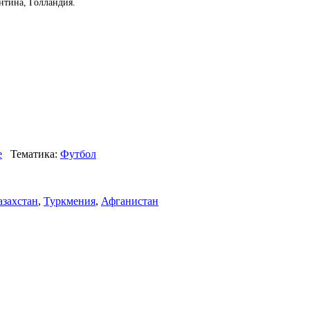
нтина, Голландия.
е
Тематика:
Футбол
азахстан
,
Туркмения
,
Афганистан