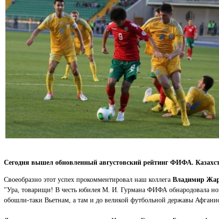
Сегодня вышел обновленный августовский рейтинг ФИФА. Казахста
Своеобразно этот успех прокомментировал наш коллега
Владимир Жа
"Ура, товарищи! В честь юбилея М. И. Гурмана ФИФА обнародовала но
обошли-таки Вьетнам, а там и до великой футбольной державы Афганис