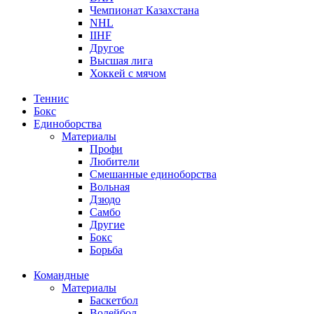
Чемпионат Казахстана
NHL
IIHF
Другое
Высшая лига
Хоккей с мячом
Теннис
Бокс
Единоборства
Материалы
Профи
Любители
Смешанные единоборства
Вольная
Дзюдо
Самбо
Другие
Бокс
Борьба
Командные
Материалы
Баскетбол
Волейбол