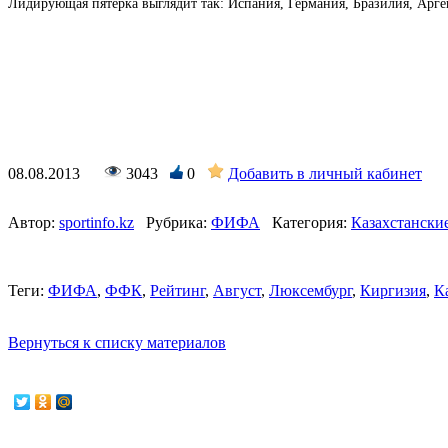
Лидирующая пятерка выглядит так: Испания, Германия, Бразилия, Арге
08.08.2013
3043
0
Добавить в личный кабинет
Автор:
sportinfo.kz
Рубрика:
ФИФА
Категория:
Казахстански
Теги:
ФИФА
,
ФФК
,
Рейтинг
,
Август
,
Люксембург
,
Киргизия
,
К
Вернуться к списку материалов