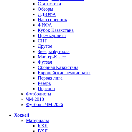
Статистика
Обзоры
ЛДЮФА
Наш соперник
ФИФА
Кубок Казахстана
Премьер-лига
СНГ
Другое
Звезды футбола
Мастер-Класс
Футзал
Сборная Казахстана
Европейские чемпионаты
Первая лига
Резерв
Персона
Футболисты
ЧМ-2018
Футбол - ЧМ-2026
Хоккей
Материалы
КХЛ
ВХЛ