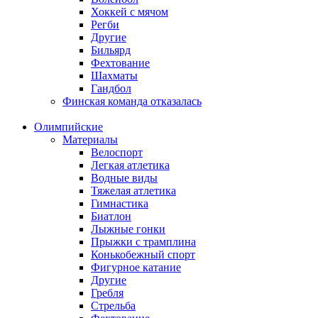
Хоккей с мячом
Регби
Другие
Бильярд
Фехтование
Шахматы
Гандбол
Финская команда отказалась
Олимпийские
Материалы
Велоспорт
Легкая атлетика
Водные виды
Тяжелая атлетика
Гимнастика
Биатлон
Лыжные гонки
Прыжки с трамплина
Конькобежный спорт
Фигурное катание
Другие
Гребля
Стрельба