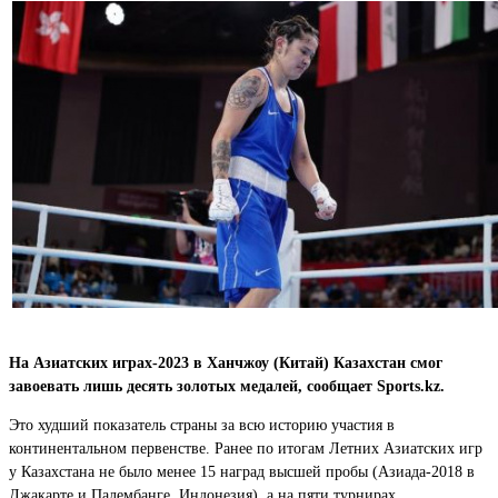
На Азиатских играх-2023 в Ханчжоу (Китай) Казахстан смог
завоевать лишь десять золотых медалей, сообщает Sports.kz.
Это худший показатель страны за всю историю участия в
континентальном первенстве. Ранее по итогам Летних Азиатских игр
у Казахстана не было менее 15 наград высшей пробы (Азиада-2018 в
Джакарте и Палембанге, Индонезия), а на пяти турнирах