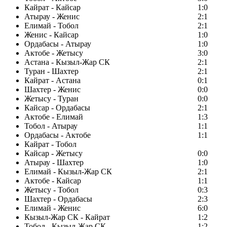
Кайрат - Кайсар
1:0
Атырау - Женис
2:1
Елимай - Тобол
2:1
Женис - Кайсар
1:0
Ордабасы - Атырау
1:0
Актобе - Жетысу
3:0
Астана - Кызыл-Жар СК
2:1
Туран - Шахтер
2:1
Кайрат - Астана
0:1
Шахтер - Женис
0:0
Жетысу - Туран
0:0
Кайсар - Ордабасы
2:1
Актобе - Елимай
1:3
Тобол - Атырау
1:1
Ордабасы - Актобе
1:1
Кайрат - Тобол
Кайсар - Жетысу
0:0
Атырау - Шахтер
1:0
Елимай - Кызыл-Жар СК
2:1
Актобе - Кайсар
1:1
Жетысу - Тобол
0:3
Шахтер - Ордабасы
2:3
Елимай - Женис
6:0
Кызыл-Жар СК - Кайрат
1:2
Тобол - Кызыл-Жар СК
1:2