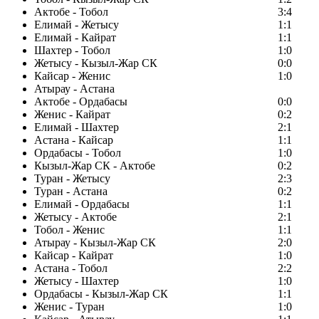
Актобе - Тобол
3:4
Елимай - Жетысу
1:1
Елимай - Кайрат
1:1
Шахтер - Тобол
1:0
Жетысу - Кызыл-Жар СК
0:0
Кайсар - Женис
1:0
Атырау - Астана
Актобе - Ордабасы
0:0
Женис - Кайрат
0:2
Елимай - Шахтер
2:1
Астана - Кайсар
1:1
Ордабасы - Тобол
1:0
Кызыл-Жар СК - Актобе
0:2
Туран - Жетысу
2:3
Туран - Астана
0:2
Елимай - Ордабасы
1:1
Жетысу - Актобе
2:1
Тобол - Женис
1:1
Атырау - Кызыл-Жар СК
2:0
Кайсар - Кайрат
1:0
Астана - Тобол
2:2
Жетысу - Шахтер
1:0
Ордабасы - Кызыл-Жар СК
1:1
Женис - Туран
1:0