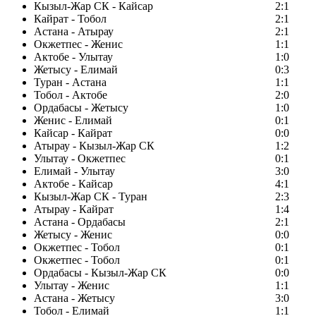
Кызыл-Жар СК - Кайсар
2:1
Кайрат - Тобол
2:1
Астана - Атырау
2:1
Окжетпес - Женис
1:1
Актобе - Улытау
1:0
Жетысу - Елимай
0:3
Туран - Астана
1:1
Тобол - Актобе
2:0
Ордабасы - Жетысу
1:0
Женис - Елимай
0:1
Кайсар - Кайрат
0:0
Атырау - Кызыл-Жар СК
1:2
Улытау - Окжетпес
0:1
Елимай - Улытау
3:0
Актобе - Кайсар
4:1
Кызыл-Жар СК - Туран
2:3
Атырау - Кайрат
1:4
Астана - Ордабасы
2:1
Жетысу - Женис
0:0
Окжетпес - Тобол
0:1
Окжетпес - Тобол
0:1
Ордабасы - Кызыл-Жар СК
0:0
Улытау - Женис
1:1
Астана - Жетысу
3:0
Тобол - Елимай
1:1