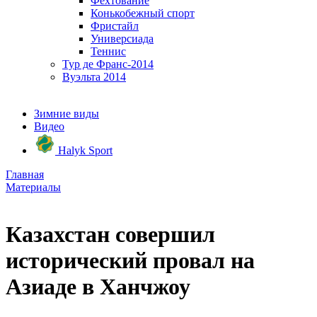
Фехтование
Конькобежный спорт
Фристайл
Универсиада
Теннис
Тур де Франс-2014
Вуэльта 2014
Зимние виды
Видео
Halyk Sport
Главная
Материалы
Казахстан совершил
исторический провал на
Азиаде в Ханчжоу