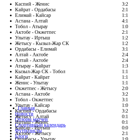
Каспий - Женис
3:2
Кайрат - Ордабасы
2:1
Елимай - Кайсар
1:1
Астана - Алтай
4:1
Тобол - Атырау
1:0
Актобе - Окжетпес
2:1
Улытау - Иртыш
1:2
Жетысу - Кызыл-Жар СК
1:2
Ордабасы - Елимай
3:1
Алтай - Актобе
2:4
Алтай - Актобе
2:4
Атырау - Кайрат
1:3
Кызыл-Жар СК - Тобол
1:1
Кайрат - Кайрат
1:1
Женис - Улытау
1:1
Окжетпес - Жетысу
2:0
Астана - Актобе
3:2
Тобол - Окжетпес
3:1
Улытау - Кайсар
1:0
Главная
Каспий - Ордабасы
3:2
Новости
Жетысу - Алтай
0:1
Обзоры матчей
Иртыш - Женис
0:1
Спортивный календарь
Кайсар - Иртыш
0:0
Футболисты
Актобе - Жетысу
2:1
Блоги
Ордабасы - Улытау
1:0