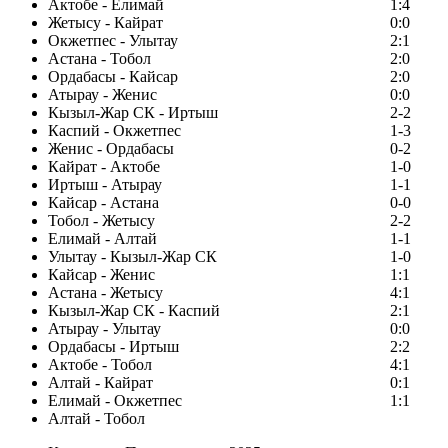
Актобе - Елимай
1:4
Жетысу - Кайрат
0:0
Окжетпес - Улытау
2:1
Астана - Тобол
2:0
Ордабасы - Кайсар
2:0
Атырау - Женис
0:0
Кызыл-Жар СК - Иртыш
2-2
Каспий - Окжетпес
1-3
Женис - Ордабасы
0-2
Кайрат - Актобе
1-0
Иртыш - Атырау
1-1
Кайсар - Астана
0-0
Тобол - Жетысу
2-2
Елимай - Алтай
1-1
Улытау - Кызыл-Жар СК
1-0
Кайсар - Женис
1:1
Астана - Жетысу
4:1
Кызыл-Жар СК - Каспий
2:1
Атырау - Улытау
0:0
Ордабасы - Иртыш
2:2
Актобе - Тобол
4:1
Алтай - Кайрат
0:1
Елимай - Окжетпес
1:1
Алтай - Тобол