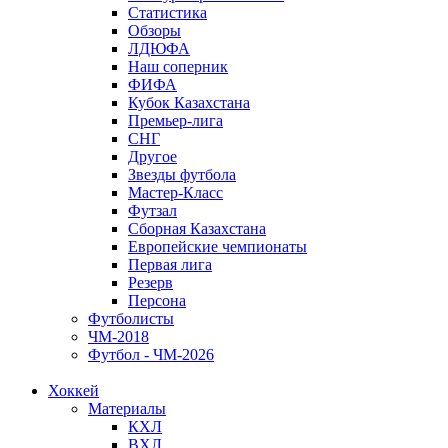
Статистика
Обзоры
ЛДЮФА
Наш соперник
ФИФА
Кубок Казахстана
Премьер-лига
СНГ
Другое
Звезды футбола
Мастер-Класс
Футзал
Сборная Казахстана
Европейские чемпионаты
Первая лига
Резерв
Персона
Футболисты
ЧМ-2018
Футбол - ЧМ-2026
Хоккей
Материалы
КХЛ
ВХЛ