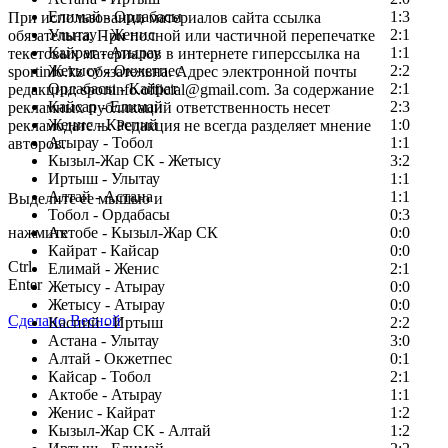
Елимай - Ордабасы
1:3
При использовании материалов сайта ссылка
Улытау - Женис
2:1
обязательна. При полной или частичной перепечатке
Кайрат - Атырау
1:1
текстовых материалов в интернете гиперссылка на
Жетысу - Окжетпес
2:2
sportinfo.kz обязательна. Адрес электронной почты
Ордабасы - Кайрат
2:1
редакции: sportinfo.official@gmail.com. За содержание
Кайсар - Елимай
2:3
рекламных публикаций ответственность несет
Женис - Каспий
1:0
рекламодатель. Редакция не всегда разделяет мнение
Атырау - Тобол
1:1
авторов.
Кызыл-Жар СК - Жетысу
3:2
Заметили ошибку в тексте?
Иртыш - Улытау
1:1
Алтай - Астана
1:1
Выделите ее мышью и
Тобол - Ордабасы
0:3
нажмите
Актобе - Кызыл-Жар СК
0:0
Кайрат - Кайсар
0:0
Ctrl
Елимай - Женис
2:1
Enter
Жетысу - Атырау
0:0
Жетысу - Атырау
0:0
Сделано Весной
Каспий - Иртыш
2:2
Астана - Улытау
3:0
Алтай - Окжетпес
0:1
Кайсар - Тобол
2:1
Актобе - Атырау
1:1
Женис - Кайрат
1:2
Кызыл-Жар СК - Алтай
1:2