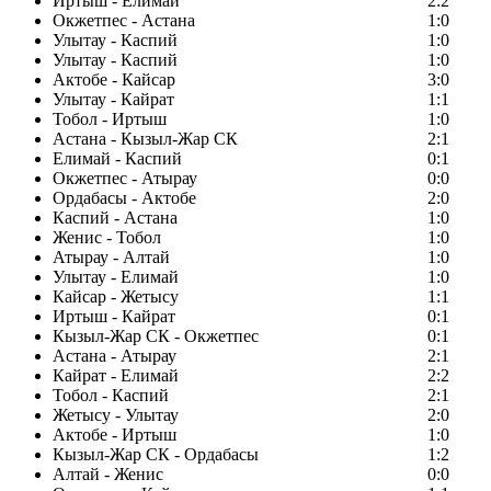
Иртыш - Елимай
2:2
Окжетпес - Астана
1:0
Улытау - Каспий
1:0
Улытау - Каспий
1:0
Актобе - Кайсар
3:0
Улытау - Кайрат
1:1
Тобол - Иртыш
1:0
Астана - Кызыл-Жар СК
2:1
Елимай - Каспий
0:1
Окжетпес - Атырау
0:0
Ордабасы - Актобе
2:0
Каспий - Астана
1:0
Женис - Тобол
1:0
Атырау - Алтай
1:0
Улытау - Елимай
1:0
Кайсар - Жетысу
1:1
Иртыш - Кайрат
0:1
Кызыл-Жар СК - Окжетпес
0:1
Астана - Атырау
2:1
Кайрат - Елимай
2:2
Тобол - Каспий
2:1
Жетысу - Улытау
2:0
Актобе - Иртыш
1:0
Кызыл-Жар СК - Ордабасы
1:2
Алтай - Женис
0:0