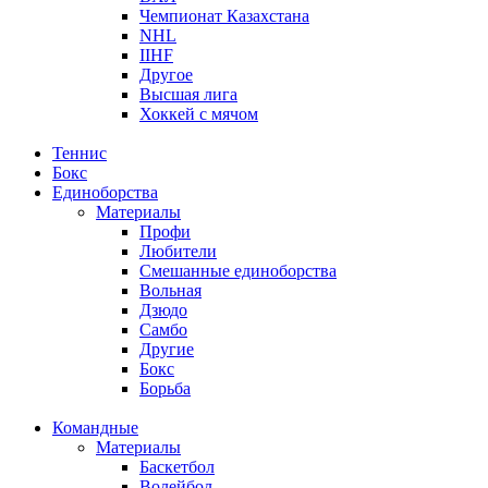
Чемпионат Казахстана
NHL
IIHF
Другое
Высшая лига
Хоккей с мячом
Теннис
Бокс
Единоборства
Материалы
Профи
Любители
Смешанные единоборства
Вольная
Дзюдо
Самбо
Другие
Бокс
Борьба
Командные
Материалы
Баскетбол
Волейбол