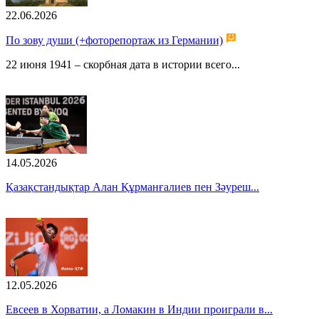
22.06.2026
По зову души (+фоторепортаж из Германии)
22 июня 1941 – скорбная дата в истории всего...
14.05.2026
Қазақстандықтар Алан Құрманғалиев пен Зәуреш...
12.05.2026
Евсеев в Хорватии, а Ломакин в Индии проиграли в...