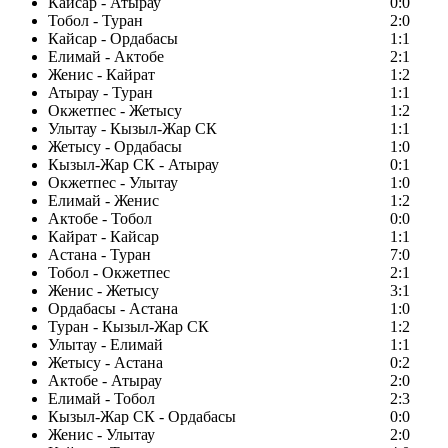
Кайсар - Атырау
0:0
Тобол - Туран
2:0
Кайсар - Ордабасы
1:1
Елимай - Актобе
2:1
Женис - Кайрат
1:2
Атырау - Туран
1:1
Окжетпес - Жетысу
1:2
Улытау - Кызыл-Жар СК
1:1
Жетысу - Ордабасы
1:0
Кызыл-Жар СК - Атырау
0:1
Окжетпес - Улытау
1:0
Елимай - Женис
1:2
Актобе - Тобол
0:0
Кайрат - Кайсар
1:1
Астана - Туран
7:0
Тобол - Окжетпес
2:1
Женис - Жетысу
3:1
Ордабасы - Астана
1:0
Туран - Кызыл-Жар СК
1:2
Улытау - Елимай
1:1
Жетысу - Астана
0:2
Актобе - Атырау
2:0
Елимай - Тобол
2:3
Кызыл-Жар СК - Ордабасы
0:0
Женис - Улытау
2:0