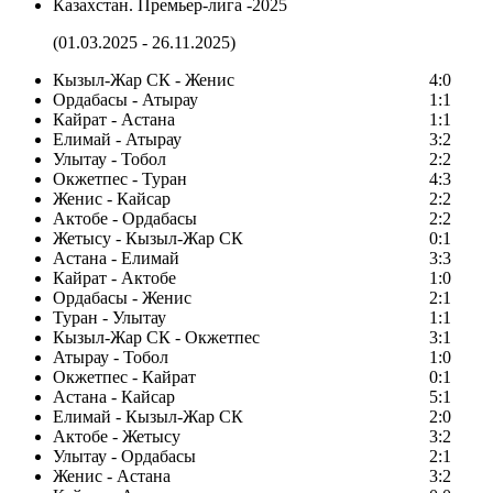
Казахстан. Премьер-лига -2025
(01.03.2025 - 26.11.2025)
Кызыл-Жар СК - Женис
4:0
Ордабасы - Атырау
1:1
Кайрат - Астана
1:1
Елимай - Атырау
3:2
Улытау - Тобол
2:2
Окжетпес - Туран
4:3
Женис - Кайсар
2:2
Актобе - Ордабасы
2:2
Жетысу - Кызыл-Жар СК
0:1
Астана - Елимай
3:3
Кайрат - Актобе
1:0
Ордабасы - Женис
2:1
Туран - Улытау
1:1
Кызыл-Жар СК - Окжетпес
3:1
Атырау - Тобол
1:0
Окжетпес - Кайрат
0:1
Астана - Кайсар
5:1
Елимай - Кызыл-Жар СК
2:0
Актобе - Жетысу
3:2
Улытау - Ордабасы
2:1
Женис - Астана
3:2