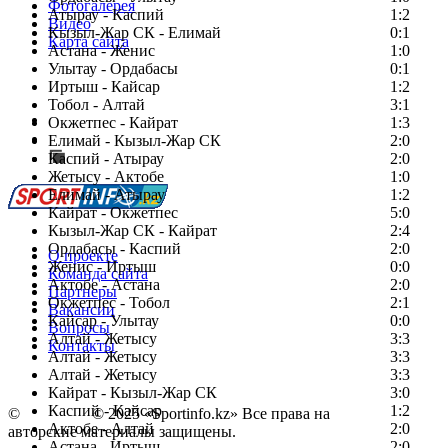
Фотогалерея
Атырау - Каспий
1:2
Видео
Кызыл-Жар СК - Елимай
0:1
Карта сайта
Астана - Женис
1:0
Улытау - Ордабасы
0:1
Иртыш - Кайсар
1:2
Тобол - Алтай
3:1
Есть идея?
Окжетпес - Кайрат
1:3
Сообщить о мероприятии
Елимай - Кызыл-Жар СК
2:0
Каспий - Атырау
Перейти на старый сайт
2:0
Жетысу - Актобе
1:0
Елимай - Атырау
1:2
Кайрат - Окжетпес
5:0
Кызыл-Жар СК - Кайрат
2:4
Ордабасы - Каспий
2:0
О проекте
Женис - Иртыш
0:0
Команда сайта
Актобе - Астана
2:0
Партнеры
Окжетпес - Тобол
2:1
Вакансии
Кайсар - Улытау
0:0
Вопросы
Алтай - Жетысу
3:3
Контакты
Алтай - Жетысу
3:3
Алтай - Жетысу
3:3
Кайрат - Кызыл-Жар СК
3:0
Каспий - Кайсар
1:2
©
Copyright
© 2025 «Sportinfo.kz» Все права на
Актобе - Алтай
2:0
авторские материалы защищены.
Астана - Иртыш
2:0