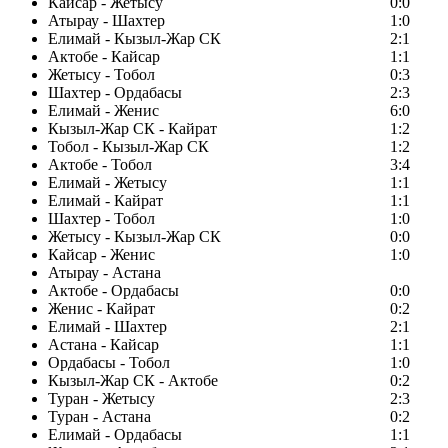
Кайсар - Жетысу
0:0
Атырау - Шахтер
1:0
Елимай - Кызыл-Жар СК
2:1
Актобе - Кайсар
1:1
Жетысу - Тобол
0:3
Шахтер - Ордабасы
2:3
Елимай - Женис
6:0
Кызыл-Жар СК - Кайрат
1:2
Тобол - Кызыл-Жар СК
1:2
Актобе - Тобол
3:4
Елимай - Жетысу
1:1
Елимай - Кайрат
1:1
Шахтер - Тобол
1:0
Жетысу - Кызыл-Жар СК
0:0
Кайсар - Женис
1:0
Атырау - Астана
Актобе - Ордабасы
0:0
Женис - Кайрат
0:2
Елимай - Шахтер
2:1
Астана - Кайсар
1:1
Ордабасы - Тобол
1:0
Кызыл-Жар СК - Актобе
0:2
Туран - Жетысу
2:3
Туран - Астана
0:2
Елимай - Ордабасы
1:1