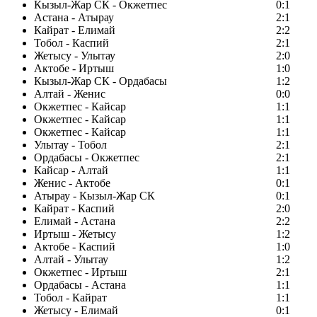
Кызыл-Жар СК - Окжетпес
0:1
Астана - Атырау
2:1
Кайрат - Елимай
2:2
Тобол - Каспий
2:1
Жетысу - Улытау
2:0
Актобе - Иртыш
1:0
Кызыл-Жар СК - Ордабасы
1:2
Алтай - Женис
0:0
Окжетпес - Кайсар
1:1
Окжетпес - Кайсар
1:1
Окжетпес - Кайсар
1:1
Улытау - Тобол
2:1
Ордабасы - Окжетпес
2:1
Кайсар - Алтай
1:1
Женис - Актобе
0:1
Атырау - Кызыл-Жар СК
0:1
Кайрат - Каспий
2:0
Елимай - Астана
2:2
Иртыш - Жетысу
1:2
Актобе - Каспий
1:0
Алтай - Улытау
1:2
Окжетпес - Иртыш
2:1
Ордабасы - Астана
1:1
Тобол - Кайрат
1:1
Жетысу - Елимай
0:1