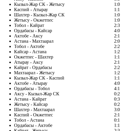
Кызыл-Жар СК - Жетысу
1:0
Каспий - Атырау
1:1
Шахтер - Кызыл-Жар СК
1:0
Жетысу - Окжетпес
1:0
Тобол - Кайрат
2:3
Ордабасы - Кайсар
4:0
Актобе - Аксу
2:1
Астана - Махтаарал
2:0
Тобол - Актобе
2:2
Кайсар - Астана
1:2
Окжетпес - Шахтер
1:1
Атырау - Аксу
2:1
Кайрат - Ордабасы
2:2
Махтаарал - Жетысу
1:2
Кызыл-Жар СК - Каспий
1:1
Актобе - Атырау
4:0
Ордабасы - Тобол
4:1
Аксу - Кызыл-Жар СК
0:2
Астана - Кайрат
0:3
Жетысу - Кайсар
0:2
Шахтер - Махтаарал
3:0
Каспий - Окжетпес
2:1
Тобол - Астана
0:1
Ордабасы - Актобе
1:1
Кайрат - Жетысу
2:3