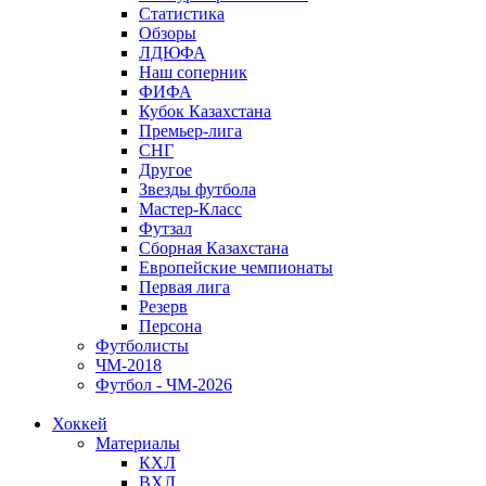
Статистика
Обзоры
ЛДЮФА
Наш соперник
ФИФА
Кубок Казахстана
Премьер-лига
СНГ
Другое
Звезды футбола
Мастер-Класс
Футзал
Сборная Казахстана
Европейские чемпионаты
Первая лига
Резерв
Персона
Футболисты
ЧМ-2018
Футбол - ЧМ-2026
Хоккей
Материалы
КХЛ
ВХЛ