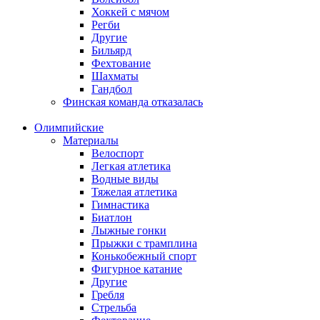
Хоккей с мячом
Регби
Другие
Бильярд
Фехтование
Шахматы
Гандбол
Финская команда отказалась
Олимпийские
Материалы
Велоспорт
Легкая атлетика
Водные виды
Тяжелая атлетика
Гимнастика
Биатлон
Лыжные гонки
Прыжки с трамплина
Конькобежный спорт
Фигурное катание
Другие
Гребля
Стрельба