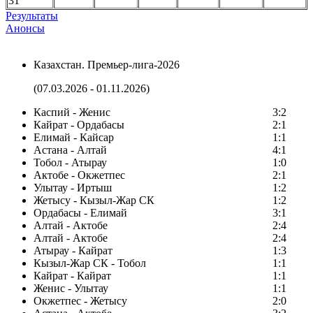
31
Результаты
Анонсы
Казахстан. Премьер-лига-2026
(07.03.2026 - 01.11.2026)
Каспий - Женис
3:2
Кайрат - Ордабасы
2:1
Елимай - Кайсар
1:1
Астана - Алтай
4:1
Тобол - Атырау
1:0
Актобе - Окжетпес
2:1
Улытау - Иртыш
1:2
Жетысу - Кызыл-Жар СК
1:2
Ордабасы - Елимай
3:1
Алтай - Актобе
2:4
Алтай - Актобе
2:4
Атырау - Кайрат
1:3
Кызыл-Жар СК - Тобол
1:1
Кайрат - Кайрат
1:1
Женис - Улытау
1:1
Окжетпес - Жетысу
2:0