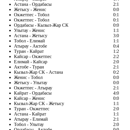
Астана - Ордабасы
2:1
Жетысу - Женис
0:0
Окжетпес - Тобол
0:1
Окжетпес - Тобол
0:1
Ордабасы - Кызыл-Жар СК
0:0
Улытау - Женис
1:1
Астана - Жетысу
3:0
Тобол - Елимай
1:1
Атырау - Актобе
0:4
Туран - Кайрат
1:2
Кайсар - Окжетпес
2:2
Елимай - Кайсар
2:0
Актобе - Туран
2:1
Кызыл-Жар СК - Астана
0:2
Женис - Тобол
0:0
Жетысу - Улытау
0:0
Окжетпес - Атырау
2:1
Кайрат - Ордабасы
4:0
Кайсар - Женис
0:0
Кызыл-Жар СК - Жетысу
1:1
Туран - Окжетпес
2:0
Астана - Кайрат
1:1
Атырау - Елимай
2:1
Тобол - Улытау
2:0
Ордабасы - Актобе
0:0