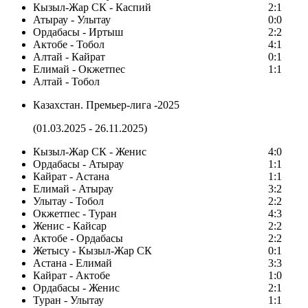
Кызыл-Жар СК - Каспий
2:1
Атырау - Улытау
0:0
Ордабасы - Иртыш
2:2
Актобе - Тобол
4:1
Алтай - Кайрат
0:1
Елимай - Окжетпес
1:1
Алтай - Тобол
Казахстан. Премьер-лига -2025
(01.03.2025 - 26.11.2025)
Кызыл-Жар СК - Женис
4:0
Ордабасы - Атырау
1:1
Кайрат - Астана
1:1
Елимай - Атырау
3:2
Улытау - Тобол
2:2
Окжетпес - Туран
4:3
Женис - Кайсар
2:2
Актобе - Ордабасы
2:2
Жетысу - Кызыл-Жар СК
0:1
Астана - Елимай
3:3
Кайрат - Актобе
1:0
Ордабасы - Женис
2:1
Туран - Улытау
1:1