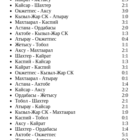
Кайсар - Шахтер
2:1
Окжетпес - Аксу
3:0
Кызыл-Жар СК - Атырау
1:0
Махтаарал - Каспий
3:1
Астана - Ордабасы
2:0
Актобе - Кызыл-Жар СК
1:3
Атырау - Окжетпес
0:4
Жетысу - Тобол
1:1
Аксу - Махтаарал
2:1
Шахтер - Кайрат
1:1
Каспий - Кайсар
1:3
Кайрат - Каспий
3:1
Окжетпес - Кызыл-Жар СК
0:1
Махтаарал - Атырау
0:1
Астана - Актобе
1:4
Кайсар - Аксу
2:2
Ордабасы - Жетысу
2:0
Тобол - Шахтер
2:1
Атырау - Кайсар
2:1
Кызыл-Жар СК - Махтаарал
1:0
Каспий - Тобол
0:1
Аксу - Кайрат
1:3
Шахтер - Ордабасы
1:4
Актобе - Окжетпес
5:1