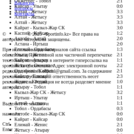
Окжетпес - Тобол
2:1
Вакансии
Кайсар - Улытау
0:0
Вопросы
Алтай - Жетысу
3:3
Контакты
Алтай - Жетысу
3:3
Алтай - Жетысу
3:3
Кайрат - Кызыл-Жар СК
3:0
Каспий - Кайсар
1:2
©
Copyright
© 2025 «Sportinfo.kz» Все права на
Актобе - Алтай
2:0
авторские материалы защищены.
Астана - Иртыш
2:0
Елимай - Ордабасы
1:3
При использовании материалов сайта ссылка
Улытау - Женис
2:1
обязательна. При полной или частичной перепечатке
Кайрат - Атырау
1:1
текстовых материалов в интернете гиперссылка на
Жетысу - Окжетпес
2:2
sportinfo.kz обязательна. Адрес электронной почты
Ордабасы - Кайрат
2:1
редакции: sportinfo.official@gmail.com. За содержание
Кайсар - Елимай
2:3
рекламных публикаций ответственность несет
Женис - Каспий
1:0
рекламодатель. Редакция не всегда разделяет мнение
Атырау - Тобол
1:1
авторов.
Кызыл-Жар СК - Жетысу
3:2
Заметили ошибку в тексте?
Иртыш - Улытау
1:1
Алтай - Астана
1:1
Выделите ее мышью и
Тобол - Ордабасы
0:3
нажмите
Актобе - Кызыл-Жар СК
0:0
Кайрат - Кайсар
0:0
Ctrl
Елимай - Женис
2:1
Enter
Жетысу - Атырау
0:0