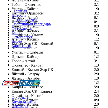
Астана - Актобе
3:2
Тобол - Окжетпес
3:1
Улытау - Кайсар
1:0
Главная
Каспий - Ордабасы
3:2
Новости
Жетысу - Алтай
0:1
Обзоры матчей
Иртыш - Женис
0:1
Спортивный календарь
Кайсар - Иртыш
0:0
Футболисты
Актобе - Жетысу
2:1
Блоги
Ордабасы - Улытау
1:0
Фотогалерея
Атырау - Каспий
1:2
Видео
Кызыл-Жар СК - Елимай
0:1
Карта сайта
Астана - Женис
1:0
Улытау - Ордабасы
0:1
Иртыш - Кайсар
1:2
Тобол - Алтай
3:1
Есть идея?
Окжетпес - Кайрат
1:3
Сообщить о мероприятии
Елимай - Кызыл-Жар СК
2:0
Каспий - Атырау
Перейти на старый сайт
2:0
Жетысу - Актобе
1:0
Елимай - Атырау
1:2
Кайрат - Окжетпес
5:0
Кызыл-Жар СК - Кайрат
2:4
Ордабасы - Каспий
2:0
О проекте
Женис - Иртыш
0:0
Команда сайта
Актобе - Астана
2:0
Партнеры