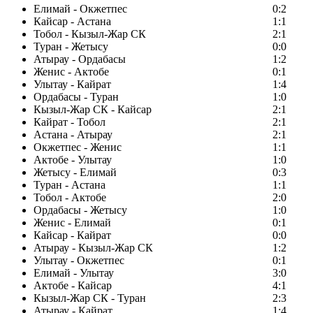
Елимай - Окжетпес
0:2
Кайсар - Астана
1:1
Тобол - Кызыл-Жар СК
2:1
Туран - Жетысу
0:0
Атырау - Ордабасы
1:2
Женис - Актобе
0:1
Улытау - Кайрат
1:4
Ордабасы - Туран
1:0
Кызыл-Жар СК - Кайсар
2:1
Кайрат - Тобол
2:1
Астана - Атырау
2:1
Окжетпес - Женис
1:1
Актобе - Улытау
1:0
Жетысу - Елимай
0:3
Туран - Астана
1:1
Тобол - Актобе
2:0
Ордабасы - Жетысу
1:0
Женис - Елимай
0:1
Кайсар - Кайрат
0:0
Атырау - Кызыл-Жар СК
1:2
Улытау - Окжетпес
0:1
Елимай - Улытау
3:0
Актобе - Кайсар
4:1
Кызыл-Жар СК - Туран
2:3
Атырау - Кайрат
1:4