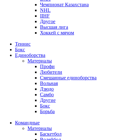
Чемпионат Казахстана
NHL
IIHF
Другое
Высшая лига
Хоккей с мячом
Теннис
Бокс
Единоборства
Материалы
Профи
Любители
Смешанные единоборства
Вольная
Дзюдо
Самбо
Другие
Бокс
Борьба
Командные
Материалы
Баскетбол
Волейбол