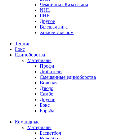
Чемпионат Казахстана
NHL
IIHF
Другое
Высшая лига
Хоккей с мячом
Теннис
Бокс
Единоборства
Материалы
Профи
Любители
Смешанные единоборства
Вольная
Дзюдо
Самбо
Другие
Бокс
Борьба
Командные
Материалы
Баскетбол
Волейбол