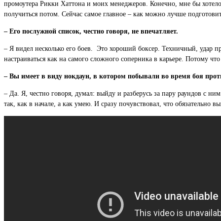
промоутера Рикки Хаттона и моих менеджеров. Конечно, мне бы хотело
получиться потом. Сейчас самое главное – как можно лучше подготовит
– Его послужной список, честно говоря, не впечатляет.
– Я видел несколько его боев. Это хороший боксер. Техничный, удар п
настраиваться как на самого сложного соперника в карьере. Потому ч
– Вы имеет в виду нокдаун, в котором побывали во время боя про
– Да. Я, честно говоря, думал: выйду и разберусь за пару раундов с ним
так, как в начале, а как умею. И сразу почувствовал, что обязательно в