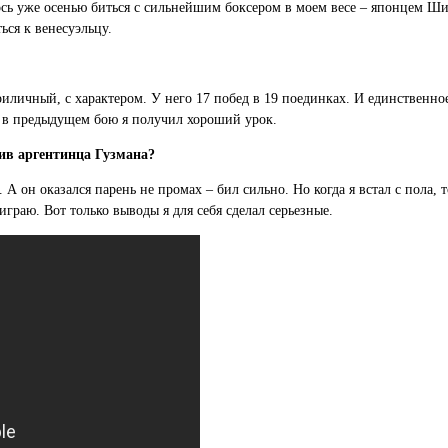
сь уже осенью биться с сильнейшим боксером в моем весе – японцем Шин
ься к венесуэльцу.
риличный, с характером. У него 17 побед в 19 поединках. И единственно
то в предыдущем бою я получил хороший урок.
тив аргентинца Гузмана?
. А он оказался парень не промах – бил сильно. Но когда я встал с пола, 
ыиграю. Вот только выводы я для себя сделал серьезные.