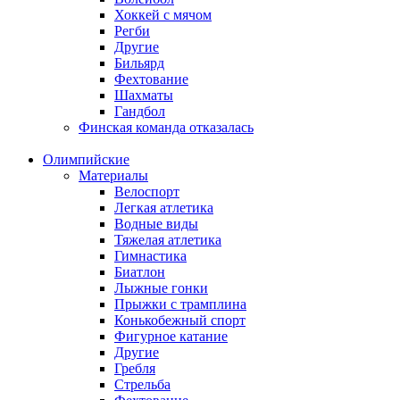
Хоккей с мячом
Регби
Другие
Бильярд
Фехтование
Шахматы
Гандбол
Финская команда отказалась
Олимпийские
Материалы
Велоспорт
Легкая атлетика
Водные виды
Тяжелая атлетика
Гимнастика
Биатлон
Лыжные гонки
Прыжки с трамплина
Конькобежный спорт
Фигурное катание
Другие
Гребля
Стрельба