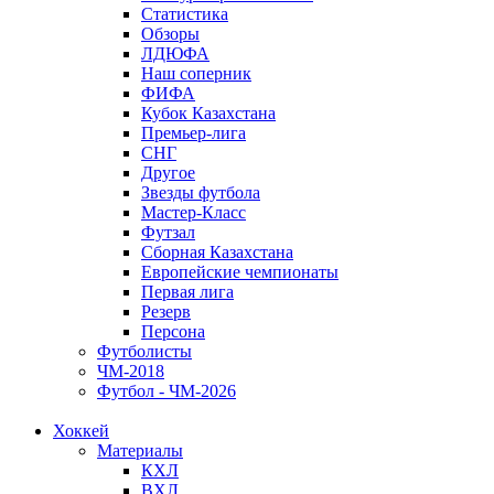
Статистика
Обзоры
ЛДЮФА
Наш соперник
ФИФА
Кубок Казахстана
Премьер-лига
СНГ
Другое
Звезды футбола
Мастер-Класс
Футзал
Сборная Казахстана
Европейские чемпионаты
Первая лига
Резерв
Персона
Футболисты
ЧМ-2018
Футбол - ЧМ-2026
Хоккей
Материалы
КХЛ
ВХЛ