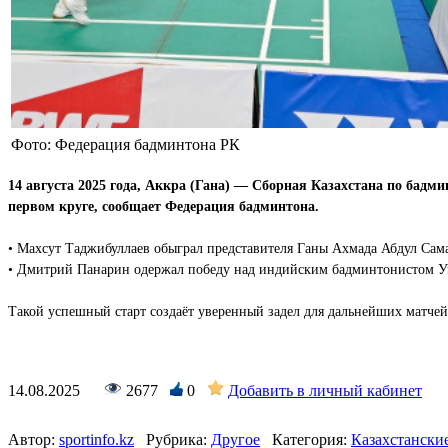
Фото: Федерация бадминтона РК
14 августа 2025 года, Аккра (Гана) — Сборная Казахстана по бадм
первом круге, сообщает Федерация бадминтона.
•
Махсут Таджибуллаев обыграл представителя Ганы Ахмада Абдул Самад
•
Дмитрий Панарин одержал победу над индийским бадминтонистом У
Такой успешный старт создаёт уверенный задел для дальнейших матче
14.08.2025
2677
0
Добавить в личный кабинет
Автор:
sportinfo.kz
Рубрика:
Другое
Категория:
Казахстански