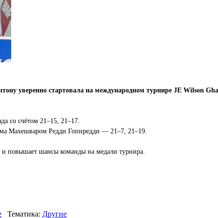
интону уверенно стартовала на международном турнире JE Wilson Gha
а со счётом 21–15, 21–17.
ма Махешваром Редди Гопиредди — 21–7, 21–19.
й и повышает шансы команды на медали турнира.
е
Тематика:
Другие