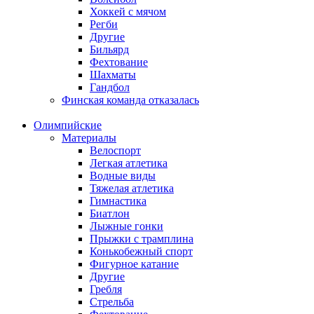
Хоккей с мячом
Регби
Другие
Бильярд
Фехтование
Шахматы
Гандбол
Финская команда отказалась
Олимпийские
Материалы
Велоспорт
Легкая атлетика
Водные виды
Тяжелая атлетика
Гимнастика
Биатлон
Лыжные гонки
Прыжки с трамплина
Конькобежный спорт
Фигурное катание
Другие
Гребля
Стрельба