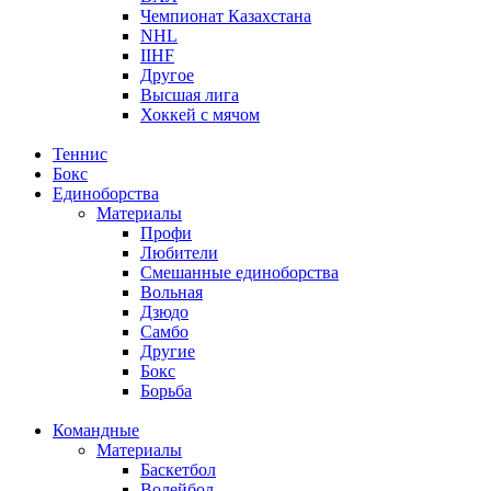
Чемпионат Казахстана
NHL
IIHF
Другое
Высшая лига
Хоккей с мячом
Теннис
Бокс
Единоборства
Материалы
Профи
Любители
Смешанные единоборства
Вольная
Дзюдо
Самбо
Другие
Бокс
Борьба
Командные
Материалы
Баскетбол
Волейбол