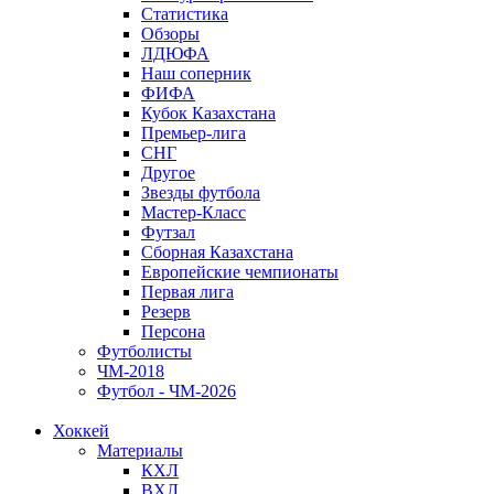
Статистика
Обзоры
ЛДЮФА
Наш соперник
ФИФА
Кубок Казахстана
Премьер-лига
СНГ
Другое
Звезды футбола
Мастер-Класс
Футзал
Сборная Казахстана
Европейские чемпионаты
Первая лига
Резерв
Персона
Футболисты
ЧМ-2018
Футбол - ЧМ-2026
Хоккей
Материалы
КХЛ
ВХЛ