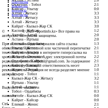
Актобе - Астана
2:0
Партнеры
Окжетпес - Тобол
2:1
Вакансии
Кайсар - Улытау
0:0
Вопросы
Алтай - Жетысу
3:3
Контакты
Алтай - Жетысу
3:3
Алтай - Жетысу
3:3
Кайрат - Кызыл-Жар СК
3:0
Каспий - Кайсар
1:2
©
Copyright
© 2025 «Sportinfo.kz» Все права на
Актобе - Алтай
2:0
авторские материалы защищены.
Астана - Иртыш
2:0
Елимай - Ордабасы
1:3
При использовании материалов сайта ссылка
Улытау - Женис
2:1
обязательна. При полной или частичной перепечатке
Кайрат - Атырау
1:1
текстовых материалов в интернете гиперссылка на
Жетысу - Окжетпес
2:2
sportinfo.kz обязательна. Адрес электронной почты
Ордабасы - Кайрат
2:1
редакции: sportinfo.official@gmail.com. За содержание
Кайсар - Елимай
2:3
рекламных публикаций ответственность несет
Женис - Каспий
1:0
рекламодатель. Редакция не всегда разделяет мнение
Атырау - Тобол
1:1
авторов.
Кызыл-Жар СК - Жетысу
3:2
Заметили ошибку в тексте?
Иртыш - Улытау
1:1
Алтай - Астана
1:1
Выделите ее мышью и
Тобол - Ордабасы
0:3
нажмите
Актобе - Кызыл-Жар СК
0:0
Кайрат - Кайсар
0:0
Ctrl
Елимай - Женис
2:1