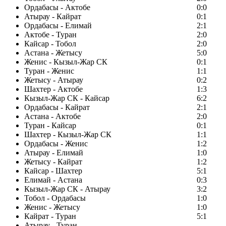
Ордабасы - Актобе
0:0
Атырау - Кайрат
0:1
Ордабасы - Елимай
2:1
Актобе - Туран
2:0
Кайсар - Тобол
2:0
Астана - Жетысу
5:0
Женис - Кызыл-Жар СК
0:1
Туран - Женис
1:1
Жетысу - Атырау
0:2
Шахтер - Актобе
1:3
Кызыл-Жар СК - Кайсар
6:2
Ордабасы - Кайрат
2:1
Астана - Актобе
2:0
Туран - Кайсар
0:1
Шахтер - Кызыл-Жар СК
1:1
Ордабасы - Женис
1:2
Атырау - Елимай
1:0
Жетысу - Кайрат
1:2
Кайсар - Шахтер
5:1
Елимай - Астана
0:3
Кызыл-Жар СК - Атырау
3:2
Тобол - Ордабасы
1:0
Женис - Жетысу
1:0
Кайрат - Туран
5:1
Атырау - Туран