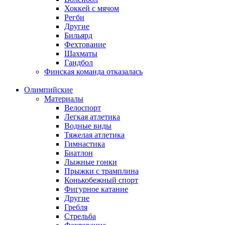
Хоккей с мячом
Регби
Другие
Бильярд
Фехтование
Шахматы
Гандбол
Финская команда отказалась
Олимпийские
Материалы
Велоспорт
Легкая атлетика
Водные виды
Тяжелая атлетика
Гимнастика
Биатлон
Лыжные гонки
Прыжки с трамплина
Конькобежный спорт
Фигурное катание
Другие
Гребля
Стрельба