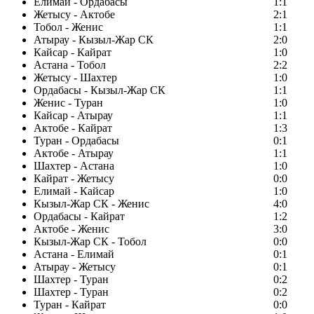
Елимай - Ордабасы
1:1
Жетысу - Актобе
2:1
Тобол - Женис
1:1
Атырау - Кызыл-Жар СК
2:0
Кайсар - Кайрат
1:0
Астана - Тобол
2:2
Жетысу - Шахтер
1:0
Ордабасы - Кызыл-Жар СК
1:1
Женис - Туран
1:0
Кайсар - Атырау
1:1
Актобе - Кайрат
1:3
Туран - Ордабасы
0:1
Актобе - Атырау
1:1
Шахтер - Астана
1:0
Кайрат - Жетысу
0:0
Елимай - Кайсар
1:0
Кызыл-Жар СК - Женис
4:0
Ордабасы - Кайрат
1:2
Актобе - Женис
3:0
Кызыл-Жар СК - Тобол
0:0
Астана - Елимай
0:1
Атырау - Жетысу
0:1
Шахтер - Туран
0:2
Шахтер - Туран
0:2
Туран - Кайрат
0:0