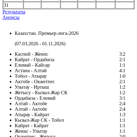
31
Результаты
Анонсы
Казахстан. Премьер-лига-2026
(07.03.2026 - 01.11.2026)
Каспий - Женис
3:2
Кайрат - Ордабасы
2:1
Елимай - Кайсар
1:1
Астана - Алтай
4:1
Тобол - Атырау
1:0
Актобе - Окжетпес
2:1
Улытау - Иртыш
1:2
Жетысу - Кызыл-Жар СК
1:2
Ордабасы - Елимай
3:1
Алтай - Актобе
2:4
Алтай - Актобе
2:4
Атырау - Кайрат
1:3
Кызыл-Жар СК - Тобол
1:1
Кайрат - Кайрат
1:1
Женис - Улытау
1:1
Окжетпес - Жетысу
2:0