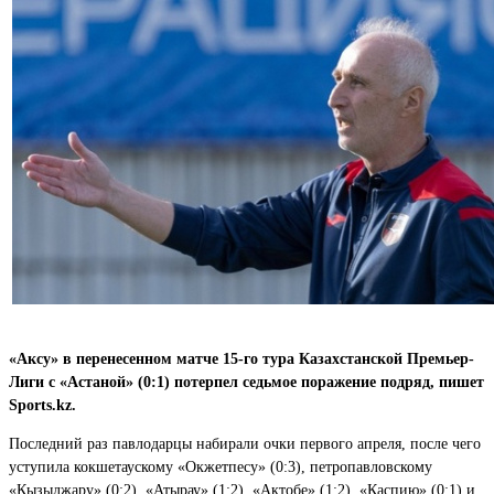
«Аксу» в перенесенном матче 15-го тура Казахстанской Премьер-
Лиги с «Астаной» (0:1) потерпел седьмое поражение подряд, пишет
Sports.kz.
Последний раз павлодарцы набирали очки первого апреля, после чего
уступила кокшетаускому «Окжетпесу» (0:3), петропавловскому
«Кызылжару» (0:2), «Атырау» (1:2), «Актобе» (1:2), «Каспию» (0:1) и