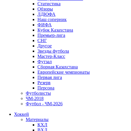
Статистика
Обзоры
ЛДЮФА
Наш соперник
ФИФА
Кубок Казахстана
Премьер-лига
СНГ
Другое
Звезды футбола
Мастер-Класс
Футзал
Сборная Казахстана
Европейские чемпионаты
Первая лига
Резерв
Персона
Футболисты
ЧМ-2018
Футбол - ЧМ-2026
Хоккей
Материалы
КХЛ
ВХЛ