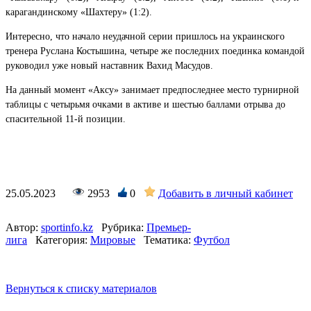
карагандинскому «Шахтеру» (1:2).
Интересно, что начало неудачной серии пришлось на украинского
тренера Руслана Костышина, четыре же последних поединка командой
руководил уже новый наставник Вахид Масудов.
На данный момент «Аксу» занимает предпоследнее место турнирной
таблицы с четырьмя очками в активе и шестью баллами отрыва до
спасительной 11-й позиции.
25.05.2023
2953
0
Добавить в личный кабинет
Автор:
sportinfo.kz
Рубрика:
Премьер-
лига
Категория:
Мировые
Тематика:
Футбол
Вернуться к списку материалов