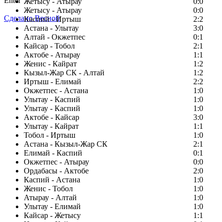
Enter
Жетысу - Атырау
0:0
Жетысу - Атырау
0:0
Сделано Весной
Каспий - Иртыш
2:2
Астана - Улытау
3:0
Алтай - Окжетпес
0:1
Кайсар - Тобол
2:1
Актобе - Атырау
1:1
Женис - Кайрат
1:2
Кызыл-Жар СК - Алтай
1:2
Иртыш - Елимай
2:2
Окжетпес - Астана
1:0
Улытау - Каспий
1:0
Улытау - Каспий
1:0
Актобе - Кайсар
3:0
Улытау - Кайрат
1:1
Тобол - Иртыш
1:0
Астана - Кызыл-Жар СК
2:1
Елимай - Каспий
0:1
Окжетпес - Атырау
0:0
Ордабасы - Актобе
2:0
Каспий - Астана
1:0
Женис - Тобол
1:0
Атырау - Алтай
1:0
Улытау - Елимай
1:0
Кайсар - Жетысу
1:1