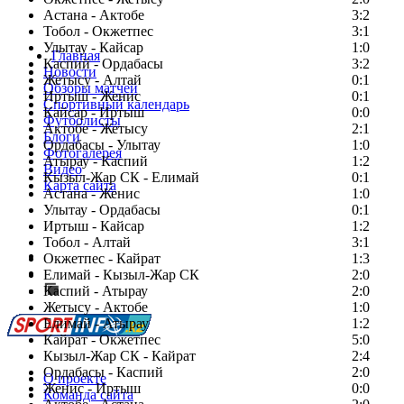
Астана - Актобе
3:2
Тобол - Окжетпес
3:1
Улытау - Кайсар
1:0
Главная
Каспий - Ордабасы
3:2
Новости
Жетысу - Алтай
0:1
Обзоры матчей
Иртыш - Женис
0:1
Спортивный календарь
Кайсар - Иртыш
0:0
Футболисты
Актобе - Жетысу
2:1
Блоги
Ордабасы - Улытау
1:0
Фотогалерея
Атырау - Каспий
1:2
Видео
Кызыл-Жар СК - Елимай
0:1
Карта сайта
Астана - Женис
1:0
Улытау - Ордабасы
0:1
Иртыш - Кайсар
1:2
Тобол - Алтай
3:1
Есть идея?
Окжетпес - Кайрат
1:3
Сообщить о мероприятии
Елимай - Кызыл-Жар СК
2:0
Каспий - Атырау
Перейти на старый сайт
2:0
Жетысу - Актобе
1:0
Елимай - Атырау
1:2
Кайрат - Окжетпес
5:0
Кызыл-Жар СК - Кайрат
2:4
Ордабасы - Каспий
2:0
О проекте
Женис - Иртыш
0:0
Команда сайта