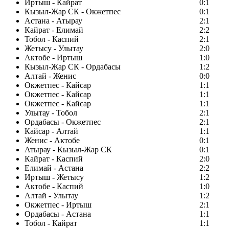
Иртыш - Кайрат
0:1
Кызыл-Жар СК - Окжетпес
0:1
Астана - Атырау
2:1
Кайрат - Елимай
2:2
Тобол - Каспий
2:1
Жетысу - Улытау
2:0
Актобе - Иртыш
1:0
Кызыл-Жар СК - Ордабасы
1:2
Алтай - Женис
0:0
Окжетпес - Кайсар
1:1
Окжетпес - Кайсар
1:1
Окжетпес - Кайсар
1:1
Улытау - Тобол
2:1
Ордабасы - Окжетпес
2:1
Кайсар - Алтай
1:1
Женис - Актобе
0:1
Атырау - Кызыл-Жар СК
0:1
Кайрат - Каспий
2:0
Елимай - Астана
2:2
Иртыш - Жетысу
1:2
Актобе - Каспий
1:0
Алтай - Улытау
1:2
Окжетпес - Иртыш
2:1
Ордабасы - Астана
1:1
Тобол - Кайрат
1:1