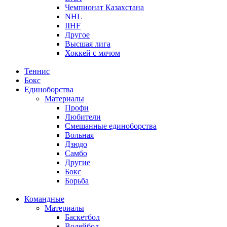
Чемпионат Казахстана
NHL
IIHF
Другое
Высшая лига
Хоккей с мячом
Теннис
Бокс
Единоборства
Материалы
Профи
Любители
Смешанные единоборства
Вольная
Дзюдо
Самбо
Другие
Бокс
Борьба
Командные
Материалы
Баскетбол
Волейбол