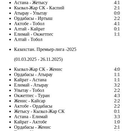
Астана - Жетысу
4:1
Кызыл-Жар СК - Каспий
2:1
Атырау - Улытау
0:0
Ордабасы - Иртыш
2:2
Актобе - Тобол
4:1
Алтай - Кайрат
0:1
Елимай - Окжетпес
1:1
Алтай - Тобол
Казахстан. Премьер-лига -2025
(01.03.2025 - 26.11.2025)
Кызыл-Жар СК - Женис
4:0
Ордабасы - Атырау
1:1
Кайрат - Астана
1:1
Елимай - Атырау
3:2
Улытау - Тобол
2:2
Окжетпес - Туран
4:3
Женис - Кайсар
2:2
Актобе - Ордабасы
2:2
Жетысу - Кызыл-Жар СК
0:1
Астана - Елимай
3:3
Кайрат - Актобе
1:0
Ордабасы - Женис
2:1