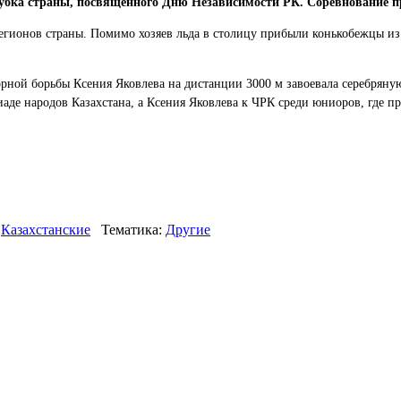
Кубка страны, посвященного Дню Независимости РК. Соревнование п
регионов страны. Помимо хозяев льда в столицу прибыли конькобежцы из
орной борьбы Ксения Яковлева на дистанции 3000 м завоевала серебряну
де народов Казахстана, а Ксения Яковлева к ЧРК среди юниоров, где пр
Казахстанские
Тематика:
Другие