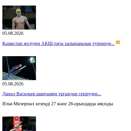
05.08.2026
Қазақстан жүзуден АҚШ-тағы халықаралық турнирде...
05.08.2026
Данил Васильев шаңғымен тұғырдан секіруден...
Илья Мизерных кезеңді 27 және 28-орындарда аяқтады