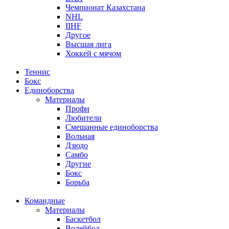
Чемпионат Казахстана
NHL
IIHF
Другое
Высшая лига
Хоккей с мячом
Теннис
Бокс
Единоборства
Материалы
Профи
Любители
Смешанные единоборства
Вольная
Дзюдо
Самбо
Другие
Бокс
Борьба
Командные
Материалы
Баскетбол
Волейбол