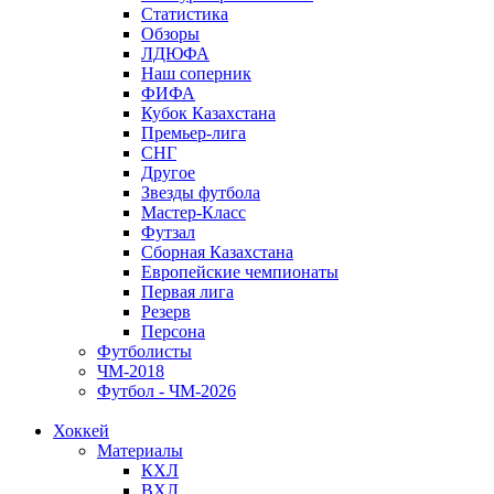
Статистика
Обзоры
ЛДЮФА
Наш соперник
ФИФА
Кубок Казахстана
Премьер-лига
СНГ
Другое
Звезды футбола
Мастер-Класс
Футзал
Сборная Казахстана
Европейские чемпионаты
Первая лига
Резерв
Персона
Футболисты
ЧМ-2018
Футбол - ЧМ-2026
Хоккей
Материалы
КХЛ
ВХЛ