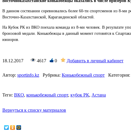
Восточноказахстанские конькобежцы оказались в числе призеров 
В данном состязании соревновались более 60-ти спортсменов из 8-ми 
Восточно-Казахстанской, Карагандинской областей.
На Кубок РК из ВКО поехала команда из 8-ми человек. В результате уп
бронзовой медали. Конькобежцы в данный момент готовятся к Спартакиа
юниоров.
18.12.2017
4617
0
Добавить в личный кабинет
Автор:
sportinfo.kz
Рубрика:
Конькобежный спорт
Категория:
Теги:
ВКО
,
конькобежный спорт
,
кубок РК
,
Астана
Вернуться к списку материалов