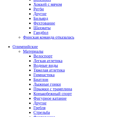
Хоккей с мячом
Регби
Другие
Бильярд
Фехтование
Шахматы
Гандбол
Финская команда отказалась
Олимпийские
Материалы
Велоспорт
Легкая атлетика
Водные виды
Тяжелая атлетика
Гимнастика
Биатлон
Лыжные гонки
Прыжки с трамплина
Конькобежный спорт
Фигурное катание
Другие
Гребля
Стрельба