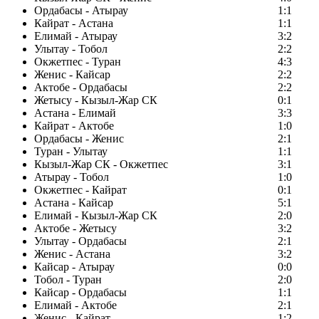
Ордабасы - Атырау
1:1
Кайрат - Астана
1:1
Елимай - Атырау
3:2
Улытау - Тобол
2:2
Окжетпес - Туран
4:3
Женис - Кайсар
2:2
Актобе - Ордабасы
2:2
Жетысу - Кызыл-Жар СК
0:1
Астана - Елимай
3:3
Кайрат - Актобе
1:0
Ордабасы - Женис
2:1
Туран - Улытау
1:1
Кызыл-Жар СК - Окжетпес
3:1
Атырау - Тобол
1:0
Окжетпес - Кайрат
0:1
Астана - Кайсар
5:1
Елимай - Кызыл-Жар СК
2:0
Актобе - Жетысу
3:2
Улытау - Ордабасы
2:1
Женис - Астана
3:2
Кайсар - Атырау
0:0
Тобол - Туран
2:0
Кайсар - Ордабасы
1:1
Елимай - Актобе
2:1
Женис - Кайрат
1:2