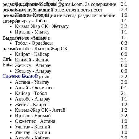
Ордабасы - Кайрат
2:1
редакции: sportinfo.official@gmail.com. За содержание
Кайсар - Елимай
2:3
рекламных публикаций ответственность несет
Женис - Каспий
1:0
рекламодатель. Редакция не всегда разделяет мнение
Атырау - Тобол
1:1
авторов.
Кызыл-Жар СК - Жетысу
3:2
Заметили ошибку в тексте?
Иртыш - Улытау
1:1
Алтай - Астана
1:1
Выделите ее мышью и
Тобол - Ордабасы
0:3
нажмите
Актобе - Кызыл-Жар СК
0:0
Кайрат - Кайсар
0:0
Ctrl
Елимай - Женис
2:1
Enter
Жетысу - Атырау
0:0
Жетысу - Атырау
0:0
Сделано Весной
Каспий - Иртыш
2:2
Астана - Улытау
3:0
Алтай - Окжетпес
0:1
Кайсар - Тобол
2:1
Актобе - Атырау
1:1
Женис - Кайрат
1:2
Кызыл-Жар СК - Алтай
1:2
Иртыш - Елимай
2:2
Окжетпес - Астана
1:0
Улытау - Каспий
1:0
Улытау - Каспий
1:0
Актобе - Кайсар
3:0