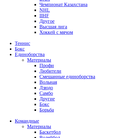
Чемпионат Казахстана
NHL
IIHF
Другое
Высшая лига
Хоккей с мячом
Теннис
Бокс
Единоборства
Материалы
Профи
Любители
Смешанные единоборства
Вольная
Дзюдо
Самбо
Другие
Бокс
Борьба
Командные
Материалы
Баскетбол
Волейбол