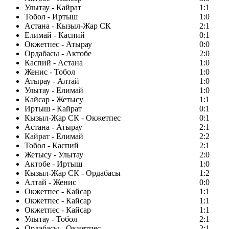
Улытау - Кайрат
1:1
Тобол - Иртыш
1:0
Астана - Кызыл-Жар СК
2:1
Елимай - Каспий
0:1
Окжетпес - Атырау
0:0
Ордабасы - Актобе
2:0
Каспий - Астана
1:0
Женис - Тобол
1:0
Атырау - Алтай
1:0
Улытау - Елимай
1:0
Кайсар - Жетысу
1:1
Иртыш - Кайрат
0:1
Кызыл-Жар СК - Окжетпес
0:1
Астана - Атырау
2:1
Кайрат - Елимай
2:2
Тобол - Каспий
2:1
Жетысу - Улытау
2:0
Актобе - Иртыш
1:0
Кызыл-Жар СК - Ордабасы
1:2
Алтай - Женис
0:0
Окжетпес - Кайсар
1:1
Окжетпес - Кайсар
1:1
Окжетпес - Кайсар
1:1
Улытау - Тобол
2:1
Ордабасы - Окжетпес
2:1