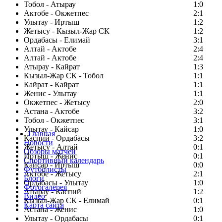
Тобол - Атырау
1:0
Актобе - Окжетпес
2:1
Улытау - Иртыш
1:2
Жетысу - Кызыл-Жар СК
1:2
Ордабасы - Елимай
3:1
Алтай - Актобе
2:4
Алтай - Актобе
2:4
Атырау - Кайрат
1:3
Кызыл-Жар СК - Тобол
1:1
Кайрат - Кайрат
1:1
Женис - Улытау
1:1
Окжетпес - Жетысу
2:0
Астана - Актобе
3:2
Тобол - Окжетпес
3:1
Улытау - Кайсар
1:0
Главная
Каспий - Ордабасы
3:2
Новости
Жетысу - Алтай
0:1
Обзоры матчей
Иртыш - Женис
0:1
Спортивный календарь
Кайсар - Иртыш
0:0
Футболисты
Актобе - Жетысу
2:1
Блоги
Ордабасы - Улытау
1:0
Фотогалерея
Атырау - Каспий
1:2
Видео
Кызыл-Жар СК - Елимай
0:1
Карта сайта
Астана - Женис
1:0
Улытау - Ордабасы
0:1