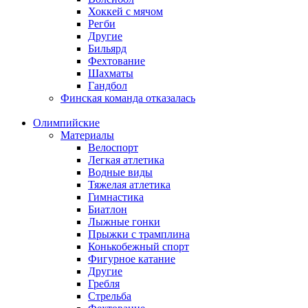
Хоккей с мячом
Регби
Другие
Бильярд
Фехтование
Шахматы
Гандбол
Финская команда отказалась
Олимпийские
Материалы
Велоспорт
Легкая атлетика
Водные виды
Тяжелая атлетика
Гимнастика
Биатлон
Лыжные гонки
Прыжки с трамплина
Конькобежный спорт
Фигурное катание
Другие
Гребля
Стрельба