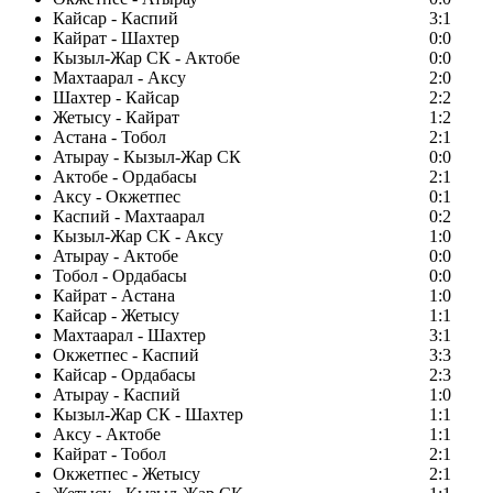
Кайсар - Каспий
3:1
Кайрат - Шахтер
0:0
Кызыл-Жар СК - Актобе
0:0
Махтаарал - Аксу
2:0
Шахтер - Кайсар
2:2
Жетысу - Кайрат
1:2
Астана - Тобол
2:1
Атырау - Кызыл-Жар СК
0:0
Актобе - Ордабасы
2:1
Аксу - Окжетпес
0:1
Каспий - Махтаарал
0:2
Кызыл-Жар СК - Аксу
1:0
Атырау - Актобе
0:0
Тобол - Ордабасы
0:0
Кайрат - Астана
1:0
Кайсар - Жетысу
1:1
Махтаарал - Шахтер
3:1
Окжетпес - Каспий
3:3
Кайсар - Ордабасы
2:3
Атырау - Каспий
1:0
Кызыл-Жар СК - Шахтер
1:1
Аксу - Актобе
1:1
Кайрат - Тобол
2:1
Окжетпес - Жетысу
2:1