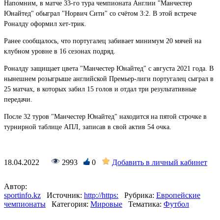
Напомним, в матче 33-го тура чемпионата Англии "Манчестер
Юнайтед" обыграл "Норвич Сити" со счётом 3:2. В этой встрече
Роналду оформил хет-трик.
Ранее сообщалось, что португалец забивает минимум 20 мячей на
клубном уровне в 16 сезонах подряд.
Роналду защищает цвета "Манчестер Юнайтед" с августа 2021 года. В
нынешнем розыгрыше английской Премьер-лиги португалец сыграл в
25 матчах, в которых забил 15 голов и отдал три результативные
передачи.
После 32 туров "Манчестер Юнайтед" находится на пятой строчке в
турнирной таблице АПЛ, записав в свой актив 54 очка.
18.04.2022
2993
0
Добавить в личный кабинет
Автор:
sportinfo.kz
Источник:
http://https:
Рубрика:
Европейские
чемпионаты
Категория:
Мировые
Тематика:
Футбол