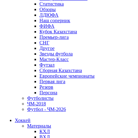
Статистика
Обзоры
ЛДЮФА
Наш соперник
ФИФА
Кубок Казахстана
Премьер-лига
СНГ
Другое
Звезды футбола
Мастер-Класс
Футзал
Сборная Казахстана
Европейские чемпионаты
Первая лига
Резерв
Персона
Футболисты
ЧМ-2018
Футбол - ЧМ-2026
Хоккей
Материалы
КХЛ
ВХЛ