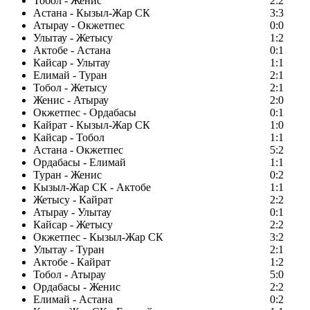
Тобол - Женис
2:2
Астана - Кызыл-Жар СК
3:3
Атырау - Окжетпес
0:0
Улытау - Жетысу
1:2
Актобе - Астана
0:1
Кайсар - Улытау
1:1
Елимай - Туран
2:1
Тобол - Жетысу
2:1
Женис - Атырау
2:0
Окжетпес - Ордабасы
0:1
Кайрат - Кызыл-Жар СК
1:0
Кайсар - Тобол
1:1
Астана - Окжетпес
5:2
Ордабасы - Елимай
1:1
Туран - Женис
0:2
Кызыл-Жар СК - Актобе
1:1
Жетысу - Кайрат
2:2
Атырау - Улытау
0:1
Кайсар - Жетысу
2:2
Окжетпес - Кызыл-Жар СК
3:2
Улытау - Туран
2:1
Актобе - Кайрат
1:2
Тобол - Атырау
5:0
Ордабасы - Женис
2:2
Елимай - Астана
0:2