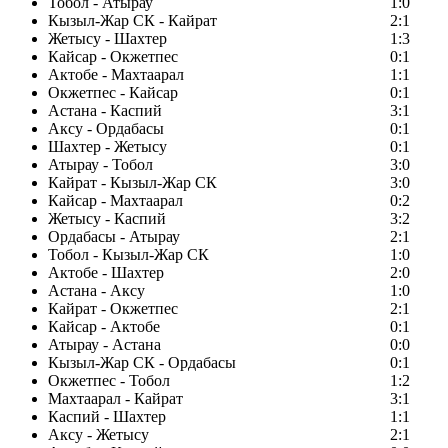
Тобол - Атырау
1:0
Кызыл-Жар СК - Кайрат
2:1
Жетысу - Шахтер
1:3
Кайсар - Окжетпес
0:1
Актобе - Махтаарал
1:1
Окжетпес - Кайсар
0:1
Астана - Каспий
3:1
Аксу - Ордабасы
0:1
Шахтер - Жетысу
0:1
Атырау - Тобол
3:0
Кайрат - Кызыл-Жар СК
3:0
Кайсар - Махтаарал
0:2
Жетысу - Каспий
3:2
Ордабасы - Атырау
2:1
Тобол - Кызыл-Жар СК
1:0
Актобе - Шахтер
2:0
Астана - Аксу
1:0
Кайрат - Окжетпес
2:1
Кайсар - Актобе
0:1
Атырау - Астана
0:0
Кызыл-Жар СК - Ордабасы
0:1
Окжетпес - Тобол
1:2
Махтаарал - Кайрат
3:1
Каспий - Шахтер
1:1
Аксу - Жетысу
2:1