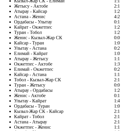
Кызыл-Жар СК - Елимай
1:1
Жетысу - Актобе
2:1
Атырау - Кайсар
1:2
Астана - Женис
4:2
Ордабасы - Улытау
0:1
Кайрат - Окжетпес
1:2
Туран - Тобол
1:2
Женис - Кызыл-Жар СК
0:0
Кайсар - Туран
1:0
Улытау - Астана
0:2
Елимай - Кайрат
1:0
Атырау - Жетысу
1:1
Окжетпес - Актобе
1:3
Елимай - Окжетпес
0:2
Кайсар - Астана
1:1
Тобол - Кызыл-Жар СК
2:1
Туран - Жетысу
0:0
Атырау - Ордабасы
1:2
Женис - Актобе
0:1
Улытау - Кайрат
1:4
Ордабасы - Туран
1:0
Кызыл-Жар СК - Кайсар
2:1
Кайрат - Тобол
2:1
Астана - Атырау
2:1
Окжетпес - Женис
1:1