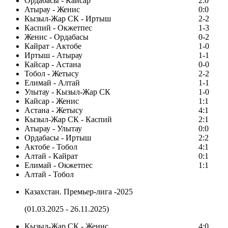
Ордабасы - Кайсар
2:0
Атырау - Женис
0:0
Кызыл-Жар СК - Иртыш
2-2
Каспий - Окжетпес
1-3
Женис - Ордабасы
0-2
Кайрат - Актобе
1-0
Иртыш - Атырау
1-1
Кайсар - Астана
0-0
Тобол - Жетысу
2-2
Елимай - Алтай
1-1
Улытау - Кызыл-Жар СК
1-0
Кайсар - Женис
1:1
Астана - Жетысу
4:1
Кызыл-Жар СК - Каспий
2:1
Атырау - Улытау
0:0
Ордабасы - Иртыш
2:2
Актобе - Тобол
4:1
Алтай - Кайрат
0:1
Елимай - Окжетпес
1:1
Алтай - Тобол
Казахстан. Премьер-лига -2025
(01.03.2025 - 26.11.2025)
Кызыл-Жар СК - Женис
4:0