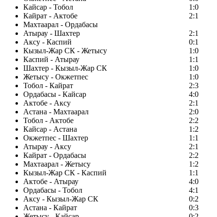
Кайсар - Тобол
1:0
Кайрат - Актобе
2:1
Махтаарал - Ордабасы
Атырау - Шахтер
2:1
Аксу - Каспий
0:1
Кызыл-Жар СК - Жетысу
1:0
Каспий - Атырау
1:1
Шахтер - Кызыл-Жар СК
1:0
Жетысу - Окжетпес
1:0
Тобол - Кайрат
2:3
Ордабасы - Кайсар
4:0
Актобе - Аксу
2:1
Астана - Махтаарал
2:0
Тобол - Актобе
2:2
Кайсар - Астана
1:2
Окжетпес - Шахтер
1:1
Атырау - Аксу
2:1
Кайрат - Ордабасы
2:2
Махтаарал - Жетысу
1:2
Кызыл-Жар СК - Каспий
1:1
Актобе - Атырау
4:0
Ордабасы - Тобол
4:1
Аксу - Кызыл-Жар СК
0:2
Астана - Кайрат
0:3
Жетысу - Кайсар
0:2