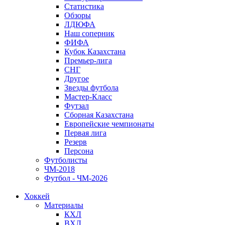
Статистика
Обзоры
ЛДЮФА
Наш соперник
ФИФА
Кубок Казахстана
Премьер-лига
СНГ
Другое
Звезды футбола
Мастер-Класс
Футзал
Сборная Казахстана
Европейские чемпионаты
Первая лига
Резерв
Персона
Футболисты
ЧМ-2018
Футбол - ЧМ-2026
Хоккей
Материалы
КХЛ
ВХЛ