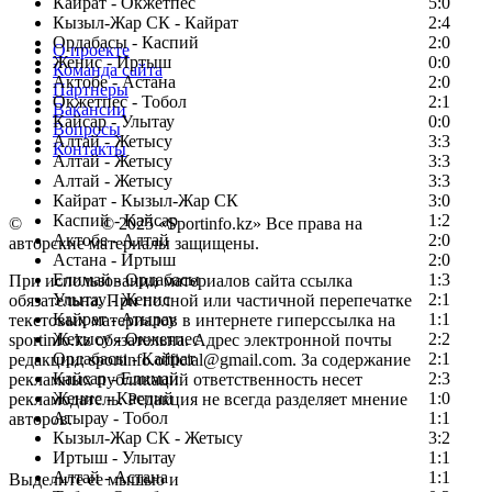
Кайрат - Окжетпес
5:0
Кызыл-Жар СК - Кайрат
2:4
Ордабасы - Каспий
2:0
О проекте
Женис - Иртыш
0:0
Команда сайта
Актобе - Астана
2:0
Партнеры
Окжетпес - Тобол
2:1
Вакансии
Кайсар - Улытау
0:0
Вопросы
Алтай - Жетысу
3:3
Контакты
Алтай - Жетысу
3:3
Алтай - Жетысу
3:3
Кайрат - Кызыл-Жар СК
3:0
Каспий - Кайсар
1:2
©
Copyright
© 2025 «Sportinfo.kz» Все права на
Актобе - Алтай
2:0
авторские материалы защищены.
Астана - Иртыш
2:0
Елимай - Ордабасы
1:3
При использовании материалов сайта ссылка
Улытау - Женис
2:1
обязательна. При полной или частичной перепечатке
Кайрат - Атырау
1:1
текстовых материалов в интернете гиперссылка на
Жетысу - Окжетпес
2:2
sportinfo.kz обязательна. Адрес электронной почты
Ордабасы - Кайрат
2:1
редакции: sportinfo.official@gmail.com. За содержание
Кайсар - Елимай
2:3
рекламных публикаций ответственность несет
Женис - Каспий
1:0
рекламодатель. Редакция не всегда разделяет мнение
Атырау - Тобол
1:1
авторов.
Кызыл-Жар СК - Жетысу
3:2
Заметили ошибку в тексте?
Иртыш - Улытау
1:1
Алтай - Астана
1:1
Выделите ее мышью и