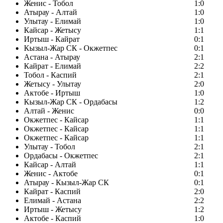
Женис - Тобол
1:0
Атырау - Алтай
1:0
Улытау - Елимай
1:0
Кайсар - Жетысу
1:1
Иртыш - Кайрат
0:1
Кызыл-Жар СК - Окжетпес
0:1
Астана - Атырау
2:1
Кайрат - Елимай
2:2
Тобол - Каспий
2:1
Жетысу - Улытау
2:0
Актобе - Иртыш
1:0
Кызыл-Жар СК - Ордабасы
1:2
Алтай - Женис
0:0
Окжетпес - Кайсар
1:1
Окжетпес - Кайсар
1:1
Окжетпес - Кайсар
1:1
Улытау - Тобол
2:1
Ордабасы - Окжетпес
2:1
Кайсар - Алтай
1:1
Женис - Актобе
0:1
Атырау - Кызыл-Жар СК
0:1
Кайрат - Каспий
2:0
Елимай - Астана
2:2
Иртыш - Жетысу
1:2
Актобе - Каспий
1:0