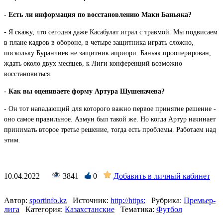
- Есть ли информация по восстановлению Маки Баньяка?
- Я скажу, что сегодня даже Касабулат играл с травмой. Мы подвисаем
в плане кадров в обороне, в четыре защитника играть сложно,
поскольку Буранчиев не защитник априори. Баньяк прооперирован,
ждать около двух месяцев, к Лиги конференций возможно
восстановиться.
- Как вы оцениваете форму Артура Шушеначева?
- Он тот нападающий для которого важно первое принятие решение -
оно самое правильное. Азмун был такой же. Но когда Артур начинает
принимать второе третье решение, тогда есть проблемы. Работаем над
этим.
10.04.2022
3841
0
Добавить в личный кабинет
Автор:
sportinfo.kz
Источник:
http://https:
Рубрика:
Премьер-
лига
Категория:
Казахстанские
Тематика:
Футбол