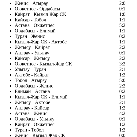
Женис - Атырау
2:0
Окжетпес - Ордабасы
0:1
Кайрат - Кызыл-Жар СК
1:0
Кайсар - Тобол
1:1
Астана - Окжетпес
5:2
Ордабасы - Елимай
1:1
Туран - Женис
0:2
Кызыл-Жар СК - Актобе
1:1
Жетысу - Кайрат
2:2
Атырау - Улытау
0:1
Кайсар - Жетысу
2:2
Окжетпес - Кызыл-Жар СК
3:2
Улытау - Туран
2:1
Актобе - Кайрат
1:2
Тобол - Атырау
5:0
Ордабасы - Женис
2:2
Елимай - Астана
0:2
Кызыл-Жар СК - Елимай
1:1
Жетысу - Актобе
2:1
Атырау - Кайсар
1:2
Астана - Женис
4:2
Ордабасы - Улытау
0:1
Кайрат - Окжетпес
1:2
Туран - Тобол
1:2
Женис - Кызыл-Жар СК
0:0