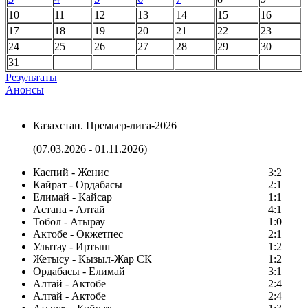
10
11
12
13
14
15
16
17
18
19
20
21
22
23
24
25
26
27
28
29
30
31
Результаты
Анонсы
Казахстан. Премьер-лига-2026
(07.03.2026 - 01.11.2026)
Каспий - Женис
3:2
Кайрат - Ордабасы
2:1
Елимай - Кайсар
1:1
Астана - Алтай
4:1
Тобол - Атырау
1:0
Актобе - Окжетпес
2:1
Улытау - Иртыш
1:2
Жетысу - Кызыл-Жар СК
1:2
Ордабасы - Елимай
3:1
Алтай - Актобе
2:4
Алтай - Актобе
2:4