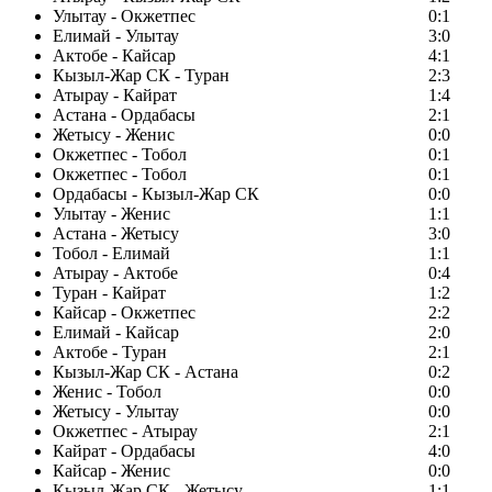
Улытау - Окжетпес
0:1
Елимай - Улытау
3:0
Актобе - Кайсар
4:1
Кызыл-Жар СК - Туран
2:3
Атырау - Кайрат
1:4
Астана - Ордабасы
2:1
Жетысу - Женис
0:0
Окжетпес - Тобол
0:1
Окжетпес - Тобол
0:1
Ордабасы - Кызыл-Жар СК
0:0
Улытау - Женис
1:1
Астана - Жетысу
3:0
Тобол - Елимай
1:1
Атырау - Актобе
0:4
Туран - Кайрат
1:2
Кайсар - Окжетпес
2:2
Елимай - Кайсар
2:0
Актобе - Туран
2:1
Кызыл-Жар СК - Астана
0:2
Женис - Тобол
0:0
Жетысу - Улытау
0:0
Окжетпес - Атырау
2:1
Кайрат - Ордабасы
4:0
Кайсар - Женис
0:0
Кызыл-Жар СК - Жетысу
1:1