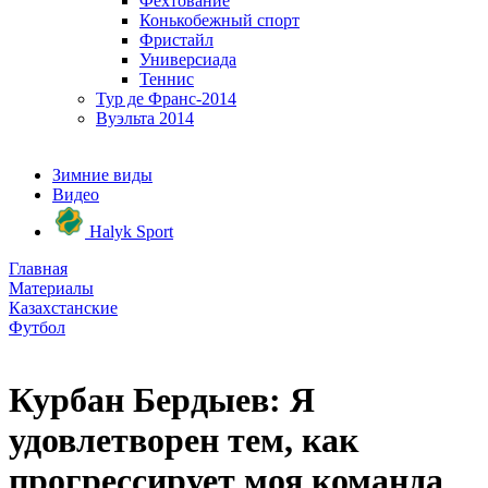
Фехтование
Конькобежный спорт
Фристайл
Универсиада
Теннис
Тур де Франс-2014
Вуэльта 2014
Зимние виды
Видео
Halyk Sport
Главная
Материалы
Казахстанские
Футбол
Курбан Бердыев: Я
удовлетворен тем, как
прогрессирует моя команда