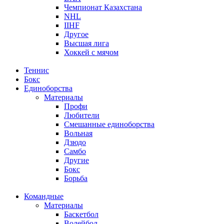
Чемпионат Казахстана
NHL
IIHF
Другое
Высшая лига
Хоккей с мячом
Теннис
Бокс
Единоборства
Материалы
Профи
Любители
Смешанные единоборства
Вольная
Дзюдо
Самбо
Другие
Бокс
Борьба
Командные
Материалы
Баскетбол
Волейбол