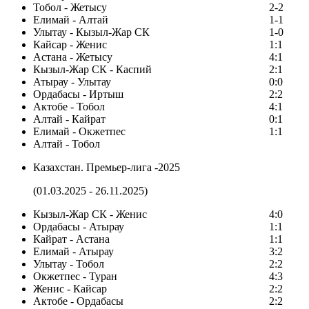
Тобол - Жетысу
2-2
Елимай - Алтай
1-1
Улытау - Кызыл-Жар СК
1-0
Кайсар - Женис
1:1
Астана - Жетысу
4:1
Кызыл-Жар СК - Каспий
2:1
Атырау - Улытау
0:0
Ордабасы - Иртыш
2:2
Актобе - Тобол
4:1
Алтай - Кайрат
0:1
Елимай - Окжетпес
1:1
Алтай - Тобол
Казахстан. Премьер-лига -2025
(01.03.2025 - 26.11.2025)
Кызыл-Жар СК - Женис
4:0
Ордабасы - Атырау
1:1
Кайрат - Астана
1:1
Елимай - Атырау
3:2
Улытау - Тобол
2:2
Окжетпес - Туран
4:3
Женис - Кайсар
2:2
Актобе - Ордабасы
2:2