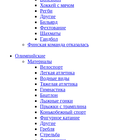
Хоккей с мячом
Регби
Другие
Бильярд
Фехтование
Шахматы
Гандбол
Финская команда отказалась
Олимпийские
Материалы
Велоспорт
Легкая атлетика
Водные виды
Тяжелая атлетика
Гимнастика
Биатлон
Лыжные гонки
Прыжки с трамплина
Конькобежный спорт
Фигурное катание
Другие
Гребля
Стрельба