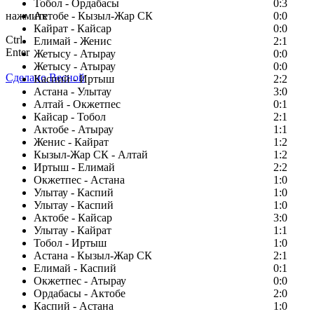
Тобол - Ордабасы
0:3
нажмите
Актобе - Кызыл-Жар СК
0:0
Кайрат - Кайсар
0:0
Ctrl
Елимай - Женис
2:1
Enter
Жетысу - Атырау
0:0
Жетысу - Атырау
0:0
Сделано Весной
Каспий - Иртыш
2:2
Астана - Улытау
3:0
Алтай - Окжетпес
0:1
Кайсар - Тобол
2:1
Актобе - Атырау
1:1
Женис - Кайрат
1:2
Кызыл-Жар СК - Алтай
1:2
Иртыш - Елимай
2:2
Окжетпес - Астана
1:0
Улытау - Каспий
1:0
Улытау - Каспий
1:0
Актобе - Кайсар
3:0
Улытау - Кайрат
1:1
Тобол - Иртыш
1:0
Астана - Кызыл-Жар СК
2:1
Елимай - Каспий
0:1
Окжетпес - Атырау
0:0
Ордабасы - Актобе
2:0
Каспий - Астана
1:0