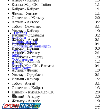
Атырау - Кайрат
1:3
Кызыл-Жар СК - Тобол
1:1
Кайрат - Кайрат
1:1
Женис - Улытау
1:1
Окжетпес - Жетысу
2:0
Астана - Актобе
3:2
Тобол - Окжетпес
3:1
Улытау - Кайсар
1:0
Главная
Каспий - Ордабасы
3:2
Новости
Жетысу - Алтай
0:1
Обзоры матчей
Иртыш - Женис
0:1
Спортивный календарь
Кайсар - Иртыш
0:0
Футболисты
Актобе - Жетысу
2:1
Блоги
Ордабасы - Улытау
1:0
Фотогалерея
Атырау - Каспий
1:2
Видео
Кызыл-Жар СК - Елимай
0:1
Карта сайта
Астана - Женис
1:0
Улытау - Ордабасы
0:1
Иртыш - Кайсар
1:2
Тобол - Алтай
3:1
Есть идея?
Окжетпес - Кайрат
1:3
Сообщить о мероприятии
Елимай - Кызыл-Жар СК
2:0
Каспий - Атырау
Перейти на старый сайт
2:0
Жетысу - Актобе
1:0
Елимай - Атырау
1:2