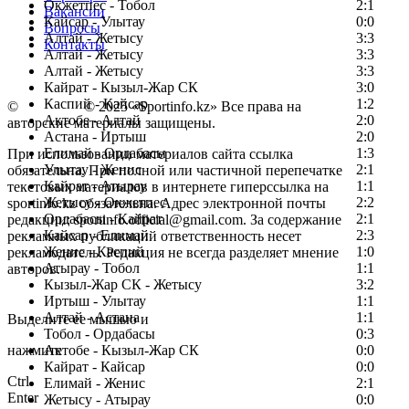
Окжетпес - Тобол
2:1
Вакансии
Кайсар - Улытау
0:0
Вопросы
Алтай - Жетысу
3:3
Контакты
Алтай - Жетысу
3:3
Алтай - Жетысу
3:3
Кайрат - Кызыл-Жар СК
3:0
Каспий - Кайсар
1:2
©
Copyright
© 2025 «Sportinfo.kz» Все права на
Актобе - Алтай
2:0
авторские материалы защищены.
Астана - Иртыш
2:0
Елимай - Ордабасы
1:3
При использовании материалов сайта ссылка
Улытау - Женис
2:1
обязательна. При полной или частичной перепечатке
Кайрат - Атырау
1:1
текстовых материалов в интернете гиперссылка на
Жетысу - Окжетпес
2:2
sportinfo.kz обязательна. Адрес электронной почты
Ордабасы - Кайрат
2:1
редакции: sportinfo.official@gmail.com. За содержание
Кайсар - Елимай
2:3
рекламных публикаций ответственность несет
Женис - Каспий
1:0
рекламодатель. Редакция не всегда разделяет мнение
Атырау - Тобол
1:1
авторов.
Кызыл-Жар СК - Жетысу
3:2
Заметили ошибку в тексте?
Иртыш - Улытау
1:1
Алтай - Астана
1:1
Выделите ее мышью и
Тобол - Ордабасы
0:3
нажмите
Актобе - Кызыл-Жар СК
0:0
Кайрат - Кайсар
0:0
Ctrl
Елимай - Женис
2:1
Enter
Жетысу - Атырау
0:0