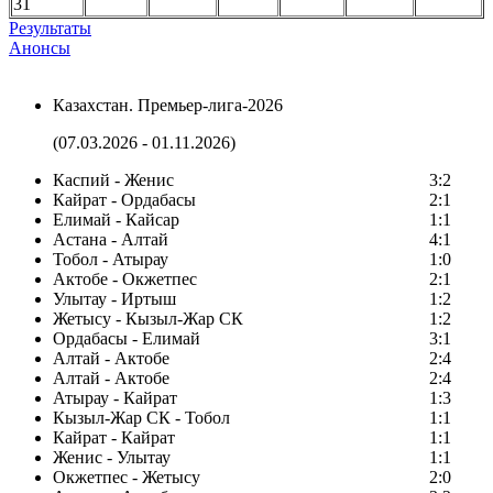
31
Результаты
Анонсы
Казахстан. Премьер-лига-2026
(07.03.2026 - 01.11.2026)
Каспий - Женис
3:2
Кайрат - Ордабасы
2:1
Елимай - Кайсар
1:1
Астана - Алтай
4:1
Тобол - Атырау
1:0
Актобе - Окжетпес
2:1
Улытау - Иртыш
1:2
Жетысу - Кызыл-Жар СК
1:2
Ордабасы - Елимай
3:1
Алтай - Актобе
2:4
Алтай - Актобе
2:4
Атырау - Кайрат
1:3
Кызыл-Жар СК - Тобол
1:1
Кайрат - Кайрат
1:1
Женис - Улытау
1:1
Окжетпес - Жетысу
2:0