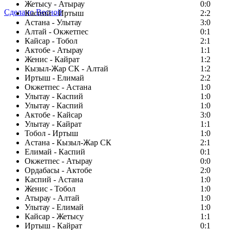
Жетысу - Атырау
0:0
Сделано Весной
Каспий - Иртыш
2:2
Астана - Улытау
3:0
Алтай - Окжетпес
0:1
Кайсар - Тобол
2:1
Актобе - Атырау
1:1
Женис - Кайрат
1:2
Кызыл-Жар СК - Алтай
1:2
Иртыш - Елимай
2:2
Окжетпес - Астана
1:0
Улытау - Каспий
1:0
Улытау - Каспий
1:0
Актобе - Кайсар
3:0
Улытау - Кайрат
1:1
Тобол - Иртыш
1:0
Астана - Кызыл-Жар СК
2:1
Елимай - Каспий
0:1
Окжетпес - Атырау
0:0
Ордабасы - Актобе
2:0
Каспий - Астана
1:0
Женис - Тобол
1:0
Атырау - Алтай
1:0
Улытау - Елимай
1:0
Кайсар - Жетысу
1:1
Иртыш - Кайрат
0:1