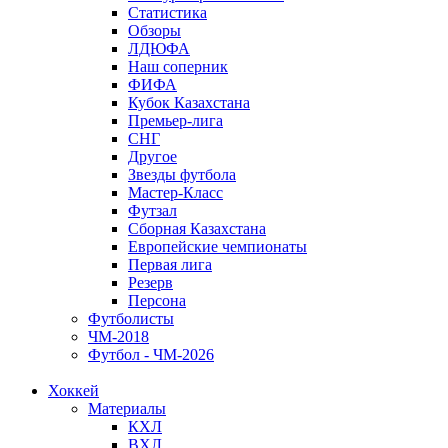
Статистика
Обзоры
ЛДЮФА
Наш соперник
ФИФА
Кубок Казахстана
Премьер-лига
СНГ
Другое
Звезды футбола
Мастер-Класс
Футзал
Сборная Казахстана
Европейские чемпионаты
Первая лига
Резерв
Персона
Футболисты
ЧМ-2018
Футбол - ЧМ-2026
Хоккей
Материалы
КХЛ
ВХЛ