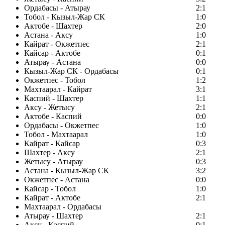
Ордабасы - Атырау
2:1
Тобол - Кызыл-Жар СК
1:0
Актобе - Шахтер
2:0
Астана - Аксу
1:0
Кайрат - Окжетпес
2:1
Кайсар - Актобе
0:1
Атырау - Астана
0:0
Кызыл-Жар СК - Ордабасы
0:1
Окжетпес - Тобол
1:2
Махтаарал - Кайрат
3:1
Каспий - Шахтер
1:1
Аксу - Жетысу
2:1
Актобе - Каспий
0:0
Ордабасы - Окжетпес
1:0
Тобол - Махтаарал
1:0
Кайрат - Кайсар
0:3
Шахтер - Аксу
2:1
Жетысу - Атырау
0:3
Астана - Кызыл-Жар СК
3:2
Окжетпес - Астана
0:0
Кайсар - Тобол
1:0
Кайрат - Актобе
2:1
Махтаарал - Ордабасы
Атырау - Шахтер
2:1
Аксу - Каспий
0:1