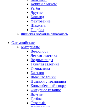
Хоккей с мячом
Регби
Другие
Бильярд
Фехтование
Шахматы
Гандбол
Финская команда отказалась
Олимпийские
Материалы
Велоспорт
Легкая атлетика
Водные виды
Тяжелая атлетика
Гимнастика
Биатлон
Лыжные гонки
Прыжки с трамплина
Конькобежный спорт
Фигурное катание
Другие
Гребля
Стрельба