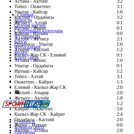
Астана - Актобе
3:2
Тобол - Окжетпес
3:1
Улытау - Кайсар
1:0
Главная
Каспий - Ордабасы
3:2
Новости
Жетысу - Алтай
0:1
Обзоры матчей
Иртыш - Женис
0:1
Спортивный календарь
Кайсар - Иртыш
0:0
Футболисты
Актобе - Жетысу
2:1
Блоги
Ордабасы - Улытау
1:0
Фотогалерея
Атырау - Каспий
1:2
Видео
Кызыл-Жар СК - Елимай
0:1
Карта сайта
Астана - Женис
1:0
Улытау - Ордабасы
0:1
Иртыш - Кайсар
1:2
Тобол - Алтай
3:1
Есть идея?
Окжетпес - Кайрат
1:3
Сообщить о мероприятии
Елимай - Кызыл-Жар СК
2:0
Каспий - Атырау
Перейти на старый сайт
2:0
Жетысу - Актобе
1:0
Елимай - Атырау
1:2
Кайрат - Окжетпес
5:0
Кызыл-Жар СК - Кайрат
2:4
Ордабасы - Каспий
2:0
О проекте
Женис - Иртыш
0:0
Команда сайта
Актобе - Астана
2:0
Партнеры