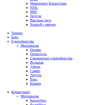
Чемпионат Казахстана
NHL
IIHF
Другое
Высшая лига
Хоккей с мячом
Теннис
Бокс
Единоборства
Материалы
Профи
Любители
Смешанные единоборства
Вольная
Дзюдо
Самбо
Другие
Бокс
Борьба
Командные
Материалы
Баскетбол
Волейбол