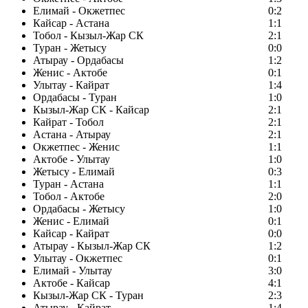
Елимай - Окжетпес
0:2
Кайсар - Астана
1:1
Тобол - Кызыл-Жар СК
2:1
Туран - Жетысу
0:0
Атырау - Ордабасы
1:2
Женис - Актобе
0:1
Улытау - Кайрат
1:4
Ордабасы - Туран
1:0
Кызыл-Жар СК - Кайсар
2:1
Кайрат - Тобол
2:1
Астана - Атырау
2:1
Окжетпес - Женис
1:1
Актобе - Улытау
1:0
Жетысу - Елимай
0:3
Туран - Астана
1:1
Тобол - Актобе
2:0
Ордабасы - Жетысу
1:0
Женис - Елимай
0:1
Кайсар - Кайрат
0:0
Атырау - Кызыл-Жар СК
1:2
Улытау - Окжетпес
0:1
Елимай - Улытау
3:0
Актобе - Кайсар
4:1
Кызыл-Жар СК - Туран
2:3
Атырау - Кайрат
1:4