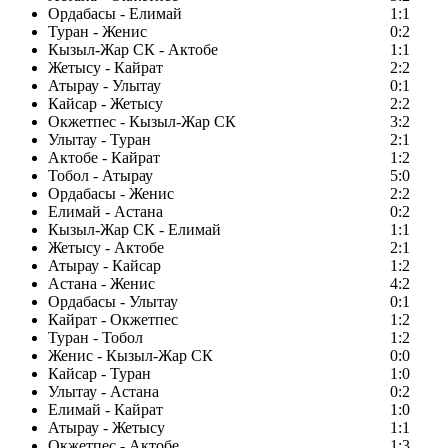
Ордабасы - Елимай
1:1
Туран - Женис
0:2
Кызыл-Жар СК - Актобе
1:1
Жетысу - Кайрат
2:2
Атырау - Улытау
0:1
Кайсар - Жетысу
2:2
Окжетпес - Кызыл-Жар СК
3:2
Улытау - Туран
2:1
Актобе - Кайрат
1:2
Тобол - Атырау
5:0
Ордабасы - Женис
2:2
Елимай - Астана
0:2
Кызыл-Жар СК - Елимай
1:1
Жетысу - Актобе
2:1
Атырау - Кайсар
1:2
Астана - Женис
4:2
Ордабасы - Улытау
0:1
Кайрат - Окжетпес
1:2
Туран - Тобол
1:2
Женис - Кызыл-Жар СК
0:0
Кайсар - Туран
1:0
Улытау - Астана
0:2
Елимай - Кайрат
1:0
Атырау - Жетысу
1:1
Окжетпес - Актобе
1:3