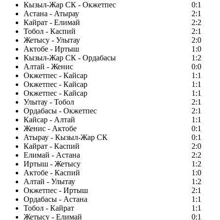
Кызыл-Жар СК - Окжетпес
0:1
Астана - Атырау
2:1
Кайрат - Елимай
2:2
Тобол - Каспий
2:1
Жетысу - Улытау
2:0
Актобе - Иртыш
1:0
Кызыл-Жар СК - Ордабасы
1:2
Алтай - Женис
0:0
Окжетпес - Кайсар
1:1
Окжетпес - Кайсар
1:1
Окжетпес - Кайсар
1:1
Улытау - Тобол
2:1
Ордабасы - Окжетпес
2:1
Кайсар - Алтай
1:1
Женис - Актобе
0:1
Атырау - Кызыл-Жар СК
0:1
Кайрат - Каспий
2:0
Елимай - Астана
2:2
Иртыш - Жетысу
1:2
Актобе - Каспий
1:0
Алтай - Улытау
1:2
Окжетпес - Иртыш
2:1
Ордабасы - Астана
1:1
Тобол - Кайрат
1:1
Жетысу - Елимай
0:1