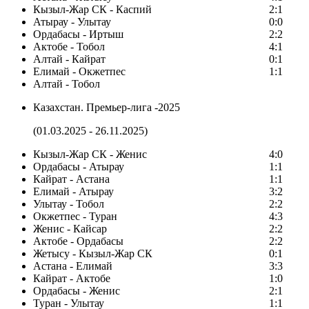
Кызыл-Жар СК - Каспий
2:1
Атырау - Улытау
0:0
Ордабасы - Иртыш
2:2
Актобе - Тобол
4:1
Алтай - Кайрат
0:1
Елимай - Окжетпес
1:1
Алтай - Тобол
Казахстан. Премьер-лига -2025
(01.03.2025 - 26.11.2025)
Кызыл-Жар СК - Женис
4:0
Ордабасы - Атырау
1:1
Кайрат - Астана
1:1
Елимай - Атырау
3:2
Улытау - Тобол
2:2
Окжетпес - Туран
4:3
Женис - Кайсар
2:2
Актобе - Ордабасы
2:2
Жетысу - Кызыл-Жар СК
0:1
Астана - Елимай
3:3
Кайрат - Актобе
1:0
Ордабасы - Женис
2:1
Туран - Улытау
1:1