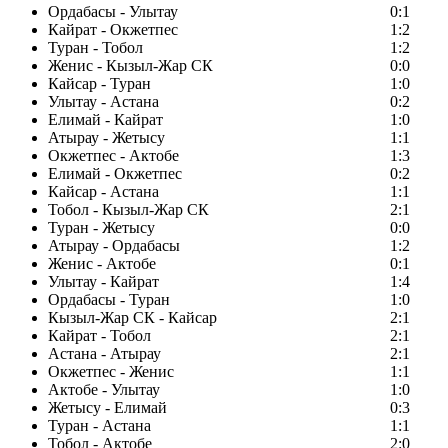
Ордабасы - Улытау
0:1
Кайрат - Окжетпес
1:2
Туран - Тобол
1:2
Женис - Кызыл-Жар СК
0:0
Кайсар - Туран
1:0
Улытау - Астана
0:2
Елимай - Кайрат
1:0
Атырау - Жетысу
1:1
Окжетпес - Актобе
1:3
Елимай - Окжетпес
0:2
Кайсар - Астана
1:1
Тобол - Кызыл-Жар СК
2:1
Туран - Жетысу
0:0
Атырау - Ордабасы
1:2
Женис - Актобе
0:1
Улытау - Кайрат
1:4
Ордабасы - Туран
1:0
Кызыл-Жар СК - Кайсар
2:1
Кайрат - Тобол
2:1
Астана - Атырау
2:1
Окжетпес - Женис
1:1
Актобе - Улытау
1:0
Жетысу - Елимай
0:3
Туран - Астана
1:1
Тобол - Актобе
2:0