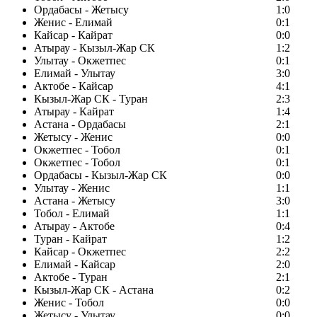
Ордабасы - Жетысу
1:0
Женис - Елимай
0:1
Кайсар - Кайрат
0:0
Атырау - Кызыл-Жар СК
1:2
Улытау - Окжетпес
0:1
Елимай - Улытау
3:0
Актобе - Кайсар
4:1
Кызыл-Жар СК - Туран
2:3
Атырау - Кайрат
1:4
Астана - Ордабасы
2:1
Жетысу - Женис
0:0
Окжетпес - Тобол
0:1
Окжетпес - Тобол
0:1
Ордабасы - Кызыл-Жар СК
0:0
Улытау - Женис
1:1
Астана - Жетысу
3:0
Тобол - Елимай
1:1
Атырау - Актобе
0:4
Туран - Кайрат
1:2
Кайсар - Окжетпес
2:2
Елимай - Кайсар
2:0
Актобе - Туран
2:1
Кызыл-Жар СК - Астана
0:2
Женис - Тобол
0:0
Жетысу - Улытау
0:0