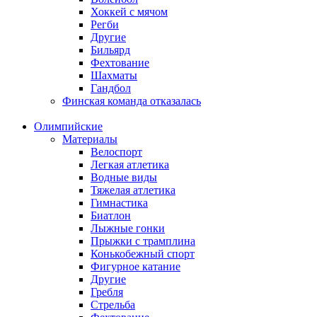
Хоккей с мячом
Регби
Другие
Бильярд
Фехтование
Шахматы
Гандбол
Финская команда отказалась
Олимпийские
Материалы
Велоспорт
Легкая атлетика
Водные виды
Тяжелая атлетика
Гимнастика
Биатлон
Лыжные гонки
Прыжки с трамплина
Конькобежный спорт
Фигурное катание
Другие
Гребля
Стрельба