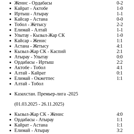
Женис - Ордабасы
0-2
Кайрат - Актобе
1-0
Иртыш - Атырау
1-1
Кайсар - Астана
0-0
Тобол - Жетысу
2-2
Елимай - Алтай
1-1
Улытау - Кызыл-Жар СК
1-0
Кайсар - Женис
1:1
Астана - Жетысу
4:1
Кызыл-Жар СК - Каспий
2:1
Атырау - Улытау
0:0
Ордабасы - Иртыш
2:2
Актобе - Тобол
4:1
Алтай - Кайрат
0:1
Елимай - Окжетпес
1:1
Алтай - Тобол
Казахстан. Премьер-лига -2025
(01.03.2025 - 26.11.2025)
Кызыл-Жар СК - Женис
4:0
Ордабасы - Атырау
1:1
Кайрат - Астана
1:1
Елимай - Атырау
3:2