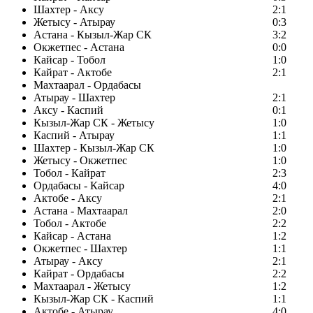
Шахтер - Аксу
2:1
Жетысу - Атырау
0:3
Астана - Кызыл-Жар СК
3:2
Окжетпес - Астана
0:0
Кайсар - Тобол
1:0
Кайрат - Актобе
2:1
Махтаарал - Ордабасы
Атырау - Шахтер
2:1
Аксу - Каспий
0:1
Кызыл-Жар СК - Жетысу
1:0
Каспий - Атырау
1:1
Шахтер - Кызыл-Жар СК
1:0
Жетысу - Окжетпес
1:0
Тобол - Кайрат
2:3
Ордабасы - Кайсар
4:0
Актобе - Аксу
2:1
Астана - Махтаарал
2:0
Тобол - Актобе
2:2
Кайсар - Астана
1:2
Окжетпес - Шахтер
1:1
Атырау - Аксу
2:1
Кайрат - Ордабасы
2:2
Махтаарал - Жетысу
1:2
Кызыл-Жар СК - Каспий
1:1
Актобе - Атырау
4:0