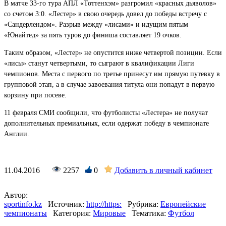
В матче 33-го тура АПЛ «Тоттенхэм» разгромил «красных дьяволов»
со счетом 3:0. «Лестер» в свою очередь довел до победы встречу с
«Сандерлендом». Разрыв между «лисами» и идущим пятым
«Юнайтед» за пять туров до финиша составляет 19 очков.
Таким образом, «Лестер» не опустится ниже четвертой позиции. Если
«лисы» станут четвертыми, то сыграют в квалификации Лиги
чемпионов. Места с первого по третье принесут им прямую путевку в
групповой этап, а в случае завоевания титула они попадут в первую
корзину при посеве.
11 февраля СМИ сообщили, что футболисты «Лестера» не получат
дополнительных премиальных, если одержат победу в чемпионате
Англии.
11.04.2016
2257
0
Добавить в личный кабинет
Автор:
sportinfo.kz
Источник:
http://https:
Рубрика:
Европейские
чемпионаты
Категория:
Мировые
Тематика:
Футбол