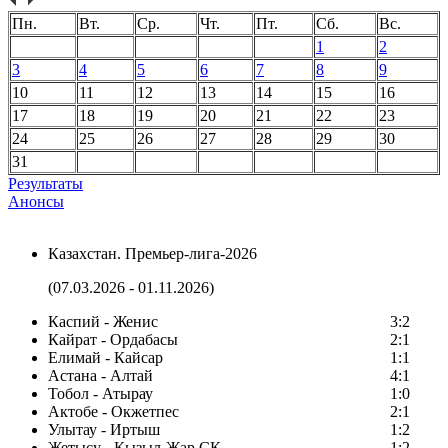
Пн.
Вт.
Ср.
Чт.
Пт.
Сб.
Вс.
1
2
3
4
5
6
7
8
9
10
11
12
13
14
15
16
17
18
19
20
21
22
23
24
25
26
27
28
29
30
31
Результаты
Анонсы
Казахстан. Премьер-лига-2026
(07.03.2026 - 01.11.2026)
Каспий - Женис
3:2
Кайрат - Ордабасы
2:1
Елимай - Кайсар
1:1
Астана - Алтай
4:1
Тобол - Атырау
1:0
Актобе - Окжетпес
2:1
Улытау - Иртыш
1:2
Жетысу - Кызыл-Жар СК
1:2