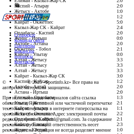
Елимай - Кызыл-Жар СК
2:0
Каспий - Атырау
Перейти на старый сайт
2:0
Жетысу - Актобе
1:0
Елимай - Атырау
1:2
Кайрат - Окжетпес
5:0
Кызыл-Жар СК - Кайрат
2:4
Ордабасы - Каспий
2:0
О проекте
Женис - Иртыш
0:0
Команда сайта
Актобе - Астана
2:0
Партнеры
Окжетпес - Тобол
2:1
Вакансии
Кайсар - Улытау
0:0
Вопросы
Алтай - Жетысу
3:3
Контакты
Алтай - Жетысу
3:3
Алтай - Жетысу
3:3
Кайрат - Кызыл-Жар СК
3:0
Каспий - Кайсар
1:2
©
Copyright
© 2025 «Sportinfo.kz» Все права на
Актобе - Алтай
2:0
авторские материалы защищены.
Астана - Иртыш
2:0
Елимай - Ордабасы
1:3
При использовании материалов сайта ссылка
Улытау - Женис
2:1
обязательна. При полной или частичной перепечатке
Кайрат - Атырау
1:1
текстовых материалов в интернете гиперссылка на
Жетысу - Окжетпес
2:2
sportinfo.kz обязательна. Адрес электронной почты
Ордабасы - Кайрат
2:1
редакции: sportinfo.official@gmail.com. За содержание
Кайсар - Елимай
2:3
рекламных публикаций ответственность несет
Женис - Каспий
1:0
рекламодатель. Редакция не всегда разделяет мнение