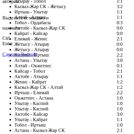
Атырау - Тобол
1:1
авторов.
Кызыл-Жар СК - Жетысу
3:2
Заметили ошибку в тексте?
Иртыш - Улытау
1:1
Алтай - Астана
1:1
Выделите ее мышью и
Тобол - Ордабасы
0:3
нажмите
Актобе - Кызыл-Жар СК
0:0
Кайрат - Кайсар
0:0
Ctrl
Елимай - Женис
2:1
Enter
Жетысу - Атырау
0:0
Жетысу - Атырау
0:0
Сделано Весной
Каспий - Иртыш
2:2
Астана - Улытау
3:0
Алтай - Окжетпес
0:1
Кайсар - Тобол
2:1
Актобе - Атырау
1:1
Женис - Кайрат
1:2
Кызыл-Жар СК - Алтай
1:2
Иртыш - Елимай
2:2
Окжетпес - Астана
1:0
Улытау - Каспий
1:0
Улытау - Каспий
1:0
Актобе - Кайсар
3:0
Улытау - Кайрат
1:1
Тобол - Иртыш
1:0
Астана - Кызыл-Жар СК
2:1