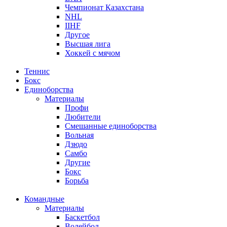
Чемпионат Казахстана
NHL
IIHF
Другое
Высшая лига
Хоккей с мячом
Теннис
Бокс
Единоборства
Материалы
Профи
Любители
Смешанные единоборства
Вольная
Дзюдо
Самбо
Другие
Бокс
Борьба
Командные
Материалы
Баскетбол
Волейбол