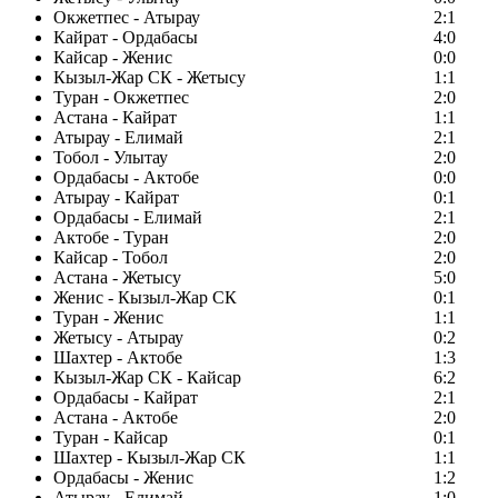
Окжетпес - Атырау
2:1
Кайрат - Ордабасы
4:0
Кайсар - Женис
0:0
Кызыл-Жар СК - Жетысу
1:1
Туран - Окжетпес
2:0
Астана - Кайрат
1:1
Атырау - Елимай
2:1
Тобол - Улытау
2:0
Ордабасы - Актобе
0:0
Атырау - Кайрат
0:1
Ордабасы - Елимай
2:1
Актобе - Туран
2:0
Кайсар - Тобол
2:0
Астана - Жетысу
5:0
Женис - Кызыл-Жар СК
0:1
Туран - Женис
1:1
Жетысу - Атырау
0:2
Шахтер - Актобе
1:3
Кызыл-Жар СК - Кайсар
6:2
Ордабасы - Кайрат
2:1
Астана - Актобе
2:0
Туран - Кайсар
0:1
Шахтер - Кызыл-Жар СК
1:1
Ордабасы - Женис
1:2
Атырау - Елимай
1:0