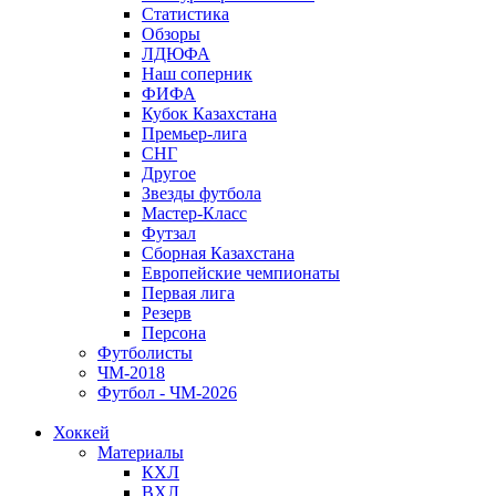
Статистика
Обзоры
ЛДЮФА
Наш соперник
ФИФА
Кубок Казахстана
Премьер-лига
СНГ
Другое
Звезды футбола
Мастер-Класс
Футзал
Сборная Казахстана
Европейские чемпионаты
Первая лига
Резерв
Персона
Футболисты
ЧМ-2018
Футбол - ЧМ-2026
Хоккей
Материалы
КХЛ
ВХЛ