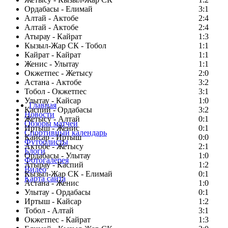
Ордабасы - Елимай
3:1
Алтай - Актобе
2:4
Алтай - Актобе
2:4
Атырау - Кайрат
1:3
Кызыл-Жар СК - Тобол
1:1
Кайрат - Кайрат
1:1
Женис - Улытау
1:1
Окжетпес - Жетысу
2:0
Астана - Актобе
3:2
Тобол - Окжетпес
3:1
Улытау - Кайсар
1:0
Главная
Каспий - Ордабасы
3:2
Новости
Жетысу - Алтай
0:1
Обзоры матчей
Иртыш - Женис
0:1
Спортивный календарь
Кайсар - Иртыш
0:0
Футболисты
Актобе - Жетысу
2:1
Блоги
Ордабасы - Улытау
1:0
Фотогалерея
Атырау - Каспий
1:2
Видео
Кызыл-Жар СК - Елимай
0:1
Карта сайта
Астана - Женис
1:0
Улытау - Ордабасы
0:1
Иртыш - Кайсар
1:2
Тобол - Алтай
3:1
Есть идея?
Окжетпес - Кайрат
1:3
Сообщить о мероприятии